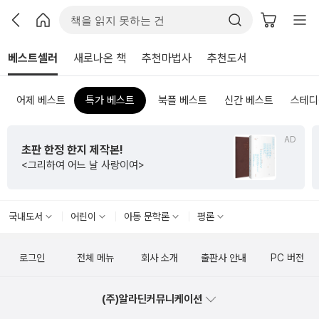
베스트셀러
새로나온 책
추천마법사
추천도서
어제 베스트
특가 베스트
북플 베스트
신간 베스트
스테디
AD
초판 한정 한지 제작본!
<그리하여 어느 날 사랑이여>
국내도서
어린이
아동 문학론
평론
로그인
전체 메뉴
회사 소개
출판사 안내
PC 버전
(주)알라딘커뮤니케이션