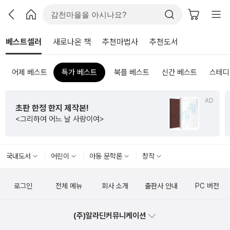
베스트셀러
새로나온 책
추천마법사
추천도서
어제 베스트
특가 베스트
북플 베스트
신간 베스트
스테디
AD
초판 한정 한지 제작본!
<그리하여 어느 날 사랑이여>
국내도서
어린이
아동 문학론
창작
로그인
전체 메뉴
회사 소개
출판사 안내
PC 버전
(주)알라딘커뮤니케이션