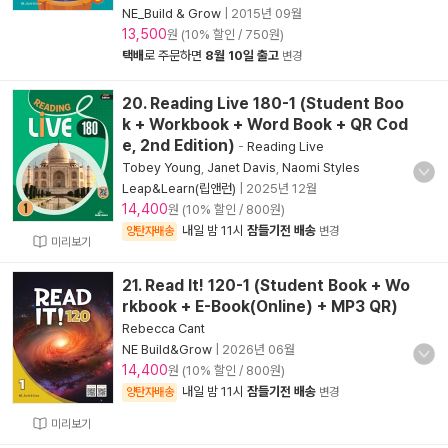
NE_Build & Grow
|
2015년 09월
13,500
원 (10% 할인 / 750원)
택배
로 주문하면
8월 10일 출고
변경
20. Reading Live 180-1 (Student Boo
k + Workbook + Word Book + QR Cod
e, 2nd Edition)
-
Reading Live
Tobey Young
,
Janet Davis
,
Naomi Styles
Leap&Learn(립앤런)
|
2025년 12월
14,400
원 (10% 할인 / 800원)
내일 밤 11시
잠들기전 배송
양탄자배송
변경
미리보기
21. Read It! 120-1 (Student Book + Wo
rkbook + E-Book(Online) + MP3 QR)
Rebecca Cant
NE Build&Grow
|
2026년 06월
14,400
원 (10% 할인 / 800원)
내일 밤 11시
잠들기전 배송
양탄자배송
변경
미리보기