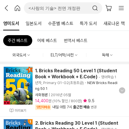
영미도서
일본도서
수준별 베스트
특가 도서
새로나온 책
주간 베스트
어제 베스트
번역서 베스트
외국도서
ELT/어학/사전
독해
1. Bricks Reading 50 Level 1 (Student
Book + Workbook + E.Code)
- 영어학습 1
년차, Primary G1-G2(초등초급)
-
NEW Bricks Readi
ng 50 1
사회평론
|
2016년 05월
14,400
9.5
원 (10% 할인 / 800원)
내일 아침 7시
출근전 배송
양탄자배송
변경
미리보기
2. Bricks Reading 30 Level 1 (Student