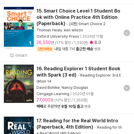
15. Smart Choice Level 1 Student Bo
ok with Online Practice 4th Edition
(Paperback)
-
[4판] Smart Choice 2
Thomas Healy
,
ken wilson
Oxford University Press
|
2024년 11월
26,550
8.0
원 (17% 할인 / 1,330원)
내일 아침 7시
출근전 배송
양탄자배송
변경
미리보기
16. Reading Explorer 1 Student Book
with Spark (3 ed)
-
Reading Explorer 3rd E
dition 14
David Bohlke
,
Nancy Douglas
Cengage Learning
|
2020년 01월
27,000
원 (10% 할인 / 1,350원)
택배
로 주문하면
8월 10일 출고
변경
17. Reading for the Real World Intro
(Paperback, 4th Edition)
-
Reading for th
e Real World (4th Edition)