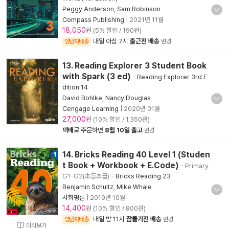
Peggy Anderson
,
Sam Robinson
Compass Publishing
|
2021년 11월
18,050
원 (5% 할인 / 190원)
내일 아침 7시
출근전 배송
양탄자배송
변경
13. Reading Explorer 3 Student Book
with Spark (3 ed)
-
Reading Explorer 3rd E
dition 14
David Bohlke
,
Nancy Douglas
Cengage Learning
|
2020년 01월
27,000
원 (10% 할인 / 1,350원)
택배
로 주문하면
8월 10일 출고
변경
14. Bricks Reading 40 Level 1 (Studen
t Book + Workbook + E.Code)
- Primary
G1-G2(초등초급)
-
Bricks Reading 23
Benjamin Schultz
,
Mike Whale
사회평론
|
2019년 10월
14,400
원 (10% 할인 / 800원)
내일 밤 11시
잠들기전 배송
양탄자배송
변경
미리보기