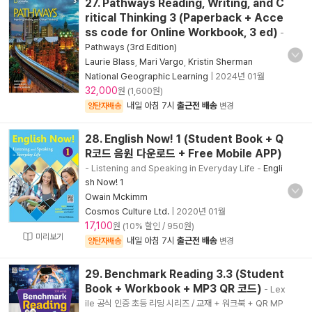
27. Pathways Reading, Writing, and C
ritical Thinking 3 (Paperback + Acce
ss code for Online Workbook, 3 ed)
-
Pathways (3rd Edition)
Laurie Blass
,
Mari Vargo
,
Kristin Sherman
National Geographic Learning
|
2024년 01월
32,000
원 (1,600원)
내일 아침 7시
출근전 배송
양탄자배송
변경
28. English Now! 1 (Student Book + Q
R코드 음원 다운로드 + Free Mobile APP)
- Listening and Speaking in Everyday Life
-
Engli
sh Now! 1
Owain Mckimm
Cosmos Culture Ltd.
|
2020년 01월
17,100
원 (10% 할인 / 950원)
미리보기
내일 아침 7시
출근전 배송
양탄자배송
변경
29. Benchmark Reading 3.3 (Student
Book + Workbook + MP3 QR 코드)
- Lex
ile 공식 인증 초등 리딩 시리즈 / 교재 + 워크북 + QR MP