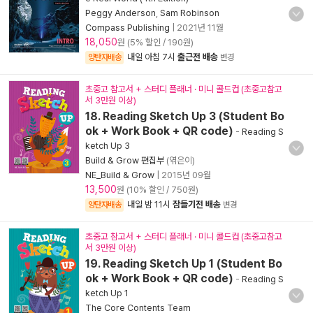
Peggy Anderson
,
Sam Robinson
Compass Publishing
|
2021년 11월
18,050
원 (5% 할인 / 190원)
내일 아침 7시
출근전 배송
양탄자배송
변경
초중고 참고서 + 스터디 플래너 · 미니 콜드컵 (초중고참고
서 3만원 이상)
18. Reading Sketch Up 3 (Student Bo
ok + Work Book + QR code)
-
Reading S
ketch Up 3
Build & Grow 편집부
(엮은이)
NE_Build & Grow
|
2015년 09월
13,500
원 (10% 할인 / 750원)
내일 밤 11시
잠들기전 배송
양탄자배송
변경
초중고 참고서 + 스터디 플래너 · 미니 콜드컵 (초중고참고
서 3만원 이상)
19. Reading Sketch Up 1 (Student Bo
ok + Work Book + QR code)
-
Reading S
ketch Up 1
The Core Contents Team