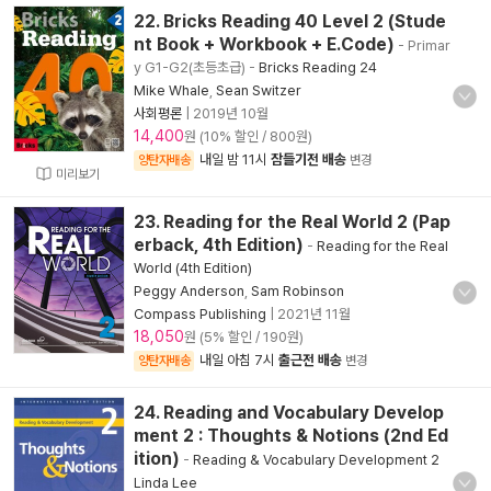
22. Bricks Reading 40 Level 2 (Stude
nt Book + Workbook + E.Code)
- Primar
y G1-G2(초등초급)
-
Bricks Reading 24
Mike Whale
,
Sean Switzer
사회평론
|
2019년 10월
14,400
원 (10% 할인 / 800원)
내일 밤 11시
잠들기전 배송
양탄자배송
변경
미리보기
23. Reading for the Real World 2 (Pap
erback, 4th Edition)
-
Reading for the Real
World (4th Edition)
Peggy Anderson
,
Sam Robinson
Compass Publishing
|
2021년 11월
18,050
원 (5% 할인 / 190원)
내일 아침 7시
출근전 배송
양탄자배송
변경
24. Reading and Vocabulary Develop
ment 2 : Thoughts & Notions (2nd Ed
ition)
-
Reading & Vocabulary Development 2
Linda Lee