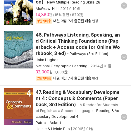
on)
-
New Multiple Reading Skills 28
McGraw-Hill
|
2011년 10월
14,880
원 (15% 할인 / 870원)
내일 아침 7시
출근전 배송
양탄자배송
변경
46. Pathways Listening, Speaking, an
d Critical Thinking Foundations (Pap
erback + Access code for Online Wo
rkbook, 3 ed)
-
Pathways (3rd Edition)
John Hughes
National Geographic Learning
|
2024년 01월
32,000
원 (1,600원)
내일 아침 7시
출근전 배송
양탄자배송
변경
47. Reading & Vocabulary Developme
nt 4 : Concepts & Comments (Paper
back, 3rd Edition)
- A Reader for Students
of English as a Second Language
-
Reading & Vo
cabulary Development 4
Patricia Ackert
Heinle & Heinle Pub
|
2006년 01월