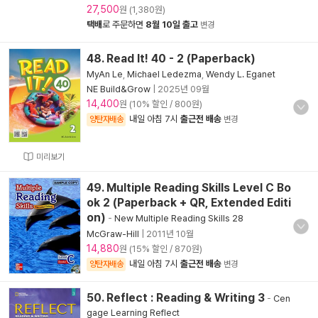
27,500
원 (1,380원)
택배
로 주문하면
8월 10일 출고
변경
48. Read It! 40 - 2 (Paperback)
MyAn Le
,
Michael Ledezma
,
Wendy L. Eganet
NE Build&Grow
|
2025년 09월
14,400
원 (10% 할인 / 800원)
내일 아침 7시
출근전 배송
양탄자배송
변경
미리보기
49. Multiple Reading Skills Level C Bo
ok 2 (Paperback + QR, Extended Editi
on)
-
New Multiple Reading Skills 28
McGraw-Hill
|
2011년 10월
14,880
원 (15% 할인 / 870원)
내일 아침 7시
출근전 배송
양탄자배송
변경
50. Reflect : Reading & Writing 3
-
Cen
gage Learning Reflect