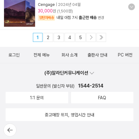
Cengage
|
2024년 04월
30,000
원 (1,500원)
내일 아침 7시
출근전 배송
양탄자배송
변경
1
2
3
4
5
로그인
전체 메뉴
회사 소개
출판사 안내
PC 버전
(주)알라딘커뮤니케이션
1544-2514
일반문의 (발신자 부담)
1:1 문의
FAQ
중고매장 위치, 영업시간 안내
뒤로가
기