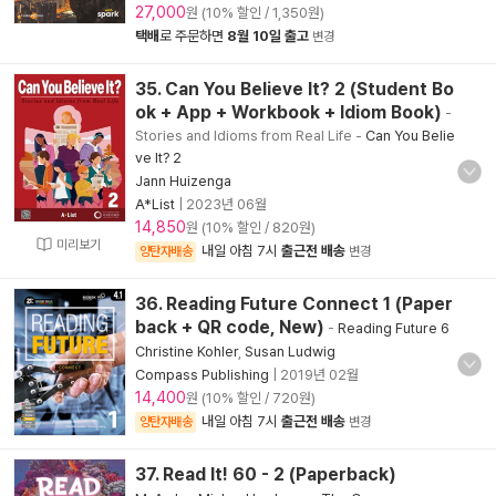
27,000
원 (10% 할인 / 1,350원)
택배
로 주문하면
8월 10일 출고
변경
35. Can You Believe It? 2 (Student Bo
ok + App + Workbook + Idiom Book)
-
Stories and Idioms from Real Life
-
Can You Belie
ve It? 2
Jann Huizenga
A*List
|
2023년 06월
14,850
원 (10% 할인 / 820원)
미리보기
내일 아침 7시
출근전 배송
양탄자배송
변경
36. Reading Future Connect 1 (Paper
back + QR code, New)
-
Reading Future 6
Christine Kohler
,
Susan Ludwig
Compass Publishing
|
2019년 02월
14,400
원 (10% 할인 / 720원)
내일 아침 7시
출근전 배송
양탄자배송
변경
37. Read It! 60 - 2 (Paperback)