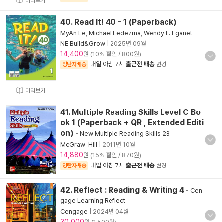
미리보기
40. Read It! 40 - 1 (Paperback)
MyAn Le
,
Michael Ledezma
,
Wendy L. Eganet
NE Build&Grow
|
2025년 09월
14,400
원 (10% 할인 / 800원)
내일 아침 7시
출근전 배송
양탄자배송
변경
미리보기
41. Multiple Reading Skills Level C Bo
ok 1 (Paperback + QR , Extended Editi
on)
-
New Multiple Reading Skills 28
McGraw-Hill
|
2011년 10월
14,880
원 (15% 할인 / 870원)
내일 아침 7시
출근전 배송
양탄자배송
변경
42. Reflect : Reading & Writing 4
-
Cen
gage Learning Reflect
Cengage
|
2024년 04월
30,000
원 (1,500원)