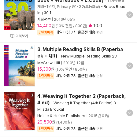
Book + Workbook + E.Code)
- 영어학습 6
개월~1년차, Primary G1-G2(초등초급)
-
Bricks Read
ing 30 1
사회평론
|
2016년 05월
14,400
10.0
원 (10% 할인 / 800원)
내일 아침 7시
출근전 배송
양탄자배송
변경
미리보기
3. Multiple Reading Skills B (Paperba
ck + QR)
-
New Multiple Reading Skills 28
McGraw-Hill
|
2010년 12월
15,300
원 (10% 할인 / 850원)
내일 아침 7시
출근전 배송
양탄자배송
변경
4. Weaving It Together 2 (Paperback,
4 ed)
-
Weaving It Together (4th Edition) 3
Milada Broukal
Heinle & Heinle Publishers
|
2015년 01월
29,500
원 (1,480원)
내일 아침 7시
출근전 배송
양탄자배송
변경