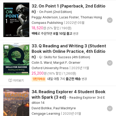
32. On Point 1 (Paperback, 2nd Editio
n)
-
On Point (2nd Edition)
Peggy Anderson
,
Lucas Foster
,
Thomas Hong
Compass Publishing
|
2022년 05월
18,520
원 (5% 할인 / 190원)
택배
로 주문하면
8월 10일 출고
변경
33. Q Reading and Writing 3 (Student
Book with Online Practice, 4th Editio
n)
-
Q : Skills for Success (4th Edition)
Colin S. Ward
,
Margot F. Gramer
Oxford University Press
|
2025년 11월
25,200
원 (16% 할인 / 1,260원)
내일 아침 7시
출근전 배송
양탄자배송
변경
미리보기
34. Reading Explorer 4 Student Book
with Spark (3 ed)
-
Reading Explorer 3rd E
dition 14
David Bohlke
,
Paul MacIntyre
Cengage Learning
|
2020년 01월