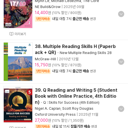
MyAn Le
,
Michael Ledezma
,
The Core
NE Build&Grow
|
2025년 09월
14,400
원 (10% 할인 / 800원)
내일 아침 7시
출근전 배송
양탄자배송
변경
미리보기
38. Multiple Reading Skills H (Paperb
ack + QR)
-
New Multiple Reading Skills 28
McGraw-Hill
|
2010년 12월
15,750
원 (10% 할인 / 870원)
내일 아침 7시
출근전 배송
양탄자배송
변경
39. Q Reading and Writing 5 (Student
Book with Online Practice, 4th Editio
n)
-
Q : Skills for Success (4th Edition)
Nigel A. Caplan
,
Scott Roy Douglas
Oxford University Press
|
2025년 11월
27,000
원 (10% 할인 / 1,350원)
내일 밤 11시
잠들기전 배송
양탄자배송
변경