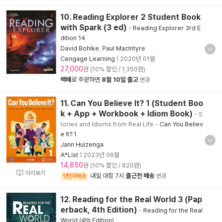
10. Reading Explorer 2 Student Book
with Spark (3 ed)
-
Reading Explorer 3rd E
dition 14
David Bohlke
,
Paul MacIntyre
Cengage Learning
|
2020년 01월
27,000
원 (10% 할인 / 1,350원)
택배
로 주문하면
8월 10일 출고
변경
11. Can You Believe It? 1 (Student Boo
k + App + Workbook + Idiom Book)
- S
tories and Idioms from Real Life
-
Can You Believ
e It? 1
Jann Huizenga
A*List
|
2023년 06월
14,850
원 (10% 할인 / 820원)
미리보기
내일 아침 7시
출근전 배송
양탄자배송
변경
12. Reading for the Real World 3 (Pap
erback, 4th Edition)
-
Reading for the Real
World (4th Edition)