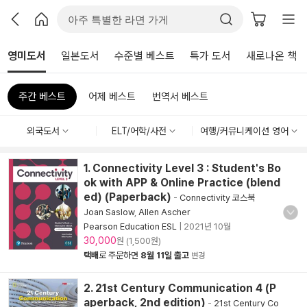
영미도서
일본도서
수준별 베스트
특가 도서
새로나온 책
주간 베스트
어제 베스트
번역서 베스트
외국도서
ELT/어학/사전
여행/커뮤니케이션 영어
1. Connectivity Level 3 : Student's Bo
ok with APP & Online Practice (blend
ed) (Paperback)
-
Connectivity 코스북
Joan Saslow
,
Allen Ascher
Pearson Education ESL
|
2021년 10월
30,000
원 (1,500원)
택배
로 주문하면
8월 11일 출고
변경
2. 21st Century Communication 4 (P
aperback, 2nd edition)
-
21st Century Co