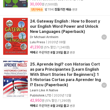
30,000
원 (1,500원)
밤 11시
잠들기전 배송
양탄자배송
변경
24. Gateway English : How to Boost y
our English Word Power and Unlock
New Languages (Paperback)
Dr Michael Arnheim
Lulu Press
|
2020년 08월
41,230
원 (5% 할인 / 1,240원)
택배
로 주문하면
8월 25일 출고
변경
25. Aprende Ingl? con Historias Cort
as para Principiantes [Learn English
With Short Stories for Beginners]: 1
5 Historias Cortas para Aprender Ing
l? Escu (Paperback)
Learn Like A Native
Publishink LTD
|
2020년 12월
42,950
원 (5% 할인 / 1,290원)
택배
로 주문하면
8월 25일 출고
변경