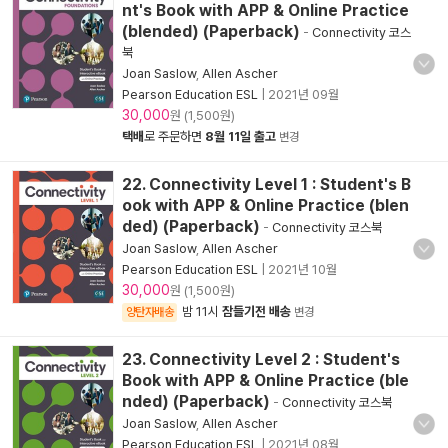
nt's Book with APP & Online Practice
(blended) (Paperback)
-
Connectivity 코스
북
Joan Saslow
,
Allen Ascher
Pearson Education ESL
|
2021년 09월
30,000
원 (1,500원)
택배
로 주문하면
8월 11일 출고
변경
22. Connectivity Level 1 : Student's B
ook with APP & Online Practice (blen
ded) (Paperback)
-
Connectivity 코스북
Joan Saslow
,
Allen Ascher
Pearson Education ESL
|
2021년 10월
30,000
원 (1,500원)
밤 11시
잠들기전 배송
양탄자배송
변경
23. Connectivity Level 2 : Student's
Book with APP & Online Practice (ble
nded) (Paperback)
-
Connectivity 코스북
Joan Saslow
,
Allen Ascher
Pearson Education ESL
|
2021년 08월