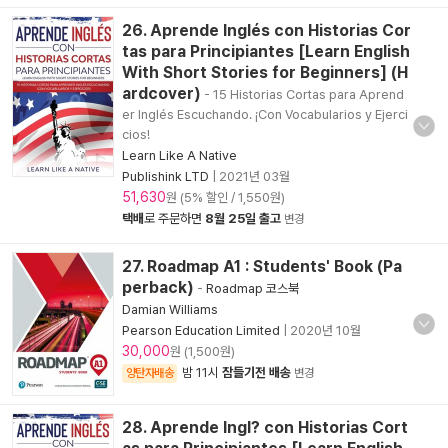
26. Aprende Inglés con Historias Cor
tas para Principiantes [Learn English
With Short Stories for Beginners] (H
ardcover)
- 15 Historias Cortas para Aprend
er Inglés Escuchando. ¡Con Vocabularios y Ejerci
cios!
Learn Like A Native
Publishink LTD
|
2021년 03월
51,630
원 (5% 할인 / 1,550원)
택배
로 주문하면
8월 25일 출고
변경
27. Roadmap A1 : Students' Book (Pa
perback)
-
Roadmap 코스북
Damian Williams
Pearson Education Limited
|
2020년 10월
30,000
원 (1,500원)
밤 11시
잠들기전 배송
양탄자배송
변경
28. Aprende Ingl? con Historias Cort