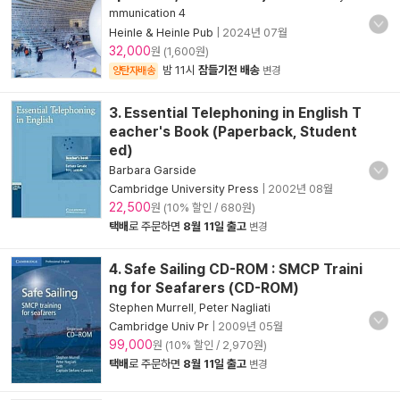
mmunication 4
Heinle & Heinle Pub
|
2024년 07월
32,000
원 (1,600원)
밤 11시
잠들기전 배송
양탄자배송
변경
3. Essential Telephoning in English T
eacher's Book (Paperback, Student
ed)
Barbara Garside
Cambridge University Press
|
2002년 08월
22,500
원 (10% 할인 / 680원)
택배
로 주문하면
8월 11일 출고
변경
4. Safe Sailing CD-ROM : SMCP Traini
ng for Seafarers (CD-ROM)
Stephen Murrell
,
Peter Nagliati
Cambridge Univ Pr
|
2009년 05월
99,000
원 (10% 할인 / 2,970원)
택배
로 주문하면
8월 11일 출고
변경