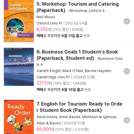
5. Workshop: Tourism and Catering
(Paperback)
-
Workshop_Oxford 4
Neil Wood
Oxford Univ Pr
|
2003년 04월
8,550
원 (10% 할인 / 430원)
택배
로 주문하면
8월 11일 출고
변경
6. Business Goals 1 Student's Book
(Paperback, Student ed)
-
Business Goa
ls 4
Gareth Knight
,
Mark O'Neil
,
Bernie Hayden
Cambridge Univ Pr
|
2004년 02월
37,170
원 (18% 할인 / 1,860원)
택배
로 주문하면
8월 19일 출고
변경
7. English for Tourism: Ready to Orde
r Student Book (Paperback)
Anna Inesta
,
Anne Baude
,
Montserrat Iglesias
Allyn & Bacon
|
2002년 01월
66,900
원 (10% 할인 / 2,010원)