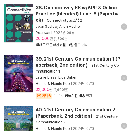
38. Connectivity SB w/APP & Online
Practice (blended) Level 5 (Paperba
ck)
-
Connectivity 코스북 2
Joan Saslow, Allen Ascher
Pearson
|
2022년 09월
30,000
원 (1,500원)
택배
로 주문하면
8월 11일 출고
변경
39. 21st Century Communication 1 (P
aperback, 2nd edition)
-
21st Century Co
mmunication 1
Laurie Blass
,
Lida Baker
Heinle & Heinle Pub
|
2024년 07월
32,000
원 (1,600원)
밤 11시
잠들기전 배송
양탄자배송
변경
40. 21st Century Communication 2
(Paperback, 2nd edition)
-
21st Century
Communication 2
Heinle & Heinle Pub
|
2024년 07월