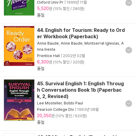
Oxford Univ Pr
|
1999년 11월
5,520
원 (15% 할인 / 280원)
품절
44. English for Tourism: Ready to Ord
er Workbook (Paperback)
Anne Baude
,
Anne Baude
,
Montserrat Iglesias
,
A
nna Inesta
Prentice Hall
|
2002년 02월
6,300
원 (10% 할인 / 320원)
품절
45. Survival English 1: English Throug
h Conversations Book 1b (Paperbac
k, 2, Revised)
Lee Mosteller
,
Bobbi Paul
Pearson College Div
|
1993년 08월
20,350
원 (10% 할인 / 620원)
품절