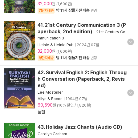
32,000
원 (1,600원)
밤 11시
잠들기전 배송
양탄자배송
변경
41. 21st Century Communication 3 (P
aperback, 2nd edition)
-
21st Century Co
mmunication 3
Heinle & Heinle Pub
|
2024년 07월
32,000
원 (1,600원)
밤 11시
잠들기전 배송
양탄자배송
변경
42. Survival English 2: English Throug
h Conversation (Paperback, 2, Revis
ed)
Lee Mosteller
Allyn & Bacon
|
1994년 07월
60,590
원 (10% 할인 / 1,820원)
품절
43. Holiday Jazz Chants (Audio CD)
Carolyn Graham