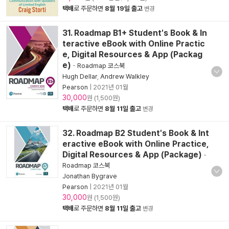
택배
로 주문하면
8월 19일 출고
변경
31. Roadmap B1+ Student's Book & In
teractive eBook with Online Practic
e, Digital Resources & App (Packag
e)
-
Roadmap 코스북
Hugh Dellar
,
Andrew Walkley
Pearson
|
2021년 01월
30,000
원 (1,500원)
택배
로 주문하면
8월 11일 출고
변경
32. Roadmap B2 Student's Book & Int
eractive eBook with Online Practice,
Digital Resources & App (Package)
-
Roadmap 코스북
Jonathan Bygrave
Pearson
|
2021년 01월
30,000
원 (1,500원)
택배
로 주문하면
8월 11일 출고
변경