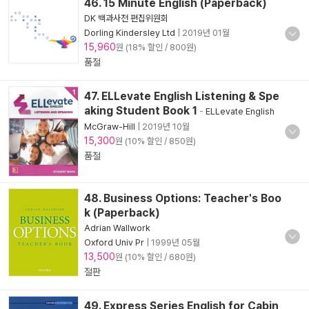
46. 15 Minute English (Paperback)
DK 백과사전 편집위원회
Dorling Kindersley Ltd
|
2019년 01월
15,960
원 (18% 할인 / 800원)
품절
47. ELLevate English Listening & Spe
aking Student Book 1
-
ELLevate English
McGraw-Hill
|
2019년 10월
15,300
원 (10% 할인 / 850원)
품절
48. Business Options: Teacher's Boo
k (Paperback)
Adrian Wallwork
Oxford Univ Pr
|
1999년 05월
13,500
원 (10% 할인 / 680원)
절판
49. Express Series English for Cabin