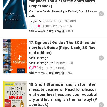
for pilots and air traffic controllers
(Paperback)
Candace Farris
,
Dominique Estival
,
Brett Molesw
orth
Taylor & Francis Ltd
|
2018년 08월
103,910
원 (18% 할인 / 5,200원)
택배
로 주문하면
8월 26일 출고
변경
17. Signpost Guide : The 80th edition
new look Guide (Paperback, 80 Revi
sed edition)
Visit Heritage
Visit Heritage Ltd
|
2019년 02월
9,370
원 (65% 할인 / 100원)
택배
로 주문하면
8월 19일 출고
변경
18. Short Stories in English for Inter
mediate Learners : Read for pleasur
e at your level, expand your vocabul
ary and learn English the fun way! (P
aperback)