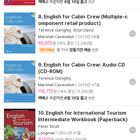
택배
로 주문하면
8월 19일 출고
변경
8. English for Cabin Crew (Multiple-c
omponent retail product)
Terence Gerighty
,
Shon Davis
Marshall Cavendish
|
2010년 08월
65,610
원 (18% 할인 / 3,290원)
밤 11시
잠들기전 배송
양탄자배송
변경
9. English for Cabin Crew: Audio CD
(CD-ROM)
Terence Gerighty
Marshall Cavendish
|
2010년 07월
118,710
원 (18% 할인 / 5,940원)
택배
로 주문하면
8월 19일 출고
변경
10. English for International Tourism
Intermediate Workbook (Paperback)
Peter Strutt
Longman
|
2003년 01월
9,000
원 (10% 할인 / 450원)