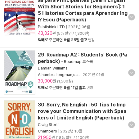
as para Principiantes [Learn English
With Short Stories for Beginners]: 1
5 Historias Cortas para Aprender Ing
l? Escu (Paperback)
Publishink LTD
|
2021년 06월
43,020
원 (5% 할인 / 1,300원)
택배
로 주문하면
8월 25일 출고
변경
29. Roadmap A2 : Students' Book (Pa
perback)
-
Roadmap 코스북
Damian Williams
Alhambra longman,s.a.
|
2021년 01월
30,000
원 (1,500원)
택배
로 주문하면
8월 11일 출고
변경
30. Sorry, No English : 50 Tips to Imp
rove your Communication with Spea
kers of Limited English (Paperback)
Craig Storti
Chambers
|
2022년 10월
21,950
원 (18% 할인 / 1,100원)