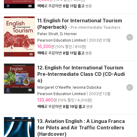
택배
로 주문하면
8월 11일 출고
변경
11. English for International Tourism
(Paperback)
- Pre-intermediate Teachers
Peter Strutt
,
D. Horner
Pearson Education Limited
|
2003년 01월
16,200
원 (10% 할인 / 810원)
택배
로 주문하면
8월 11일 출고
변경
12. English for International Tourism
Pre-Intermediate Class CD (CD-Audi
o)
Margaret O'Keeffe
,
Iwonna Dubicka
Pearson Education Limited
|
2002년 12월
133,460
원 (10% 할인 / 4,010원)
택배
로 주문하면
8월 19일 출고
변경
13. Aviation English : A Lingua Franca
for Pilots and Air Traffic Controllers
(Hardcover)