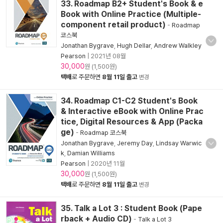
33. Roadmap B2+ Student's Book & e
Book with Online Practice (Multiple-
component retail product)
-
Roadmap
코스북
Jonathan Bygrave
,
Hugh Dellar
,
Andrew Walkley
Pearson
|
2021년 08월
30,000
원 (1,500원)
택배
로 주문하면
8월 11일 출고
변경
34. Roadmap C1-C2 Student's Book
& Interactive eBook with Online Prac
tice, Digital Resources & App (Packa
ge)
-
Roadmap 코스북
Jonathan Bygrave
,
Jeremy Day
,
Lindsay Warwic
k
,
Damian Williams
Pearson
|
2020년 11월
30,000
원 (1,500원)
택배
로 주문하면
8월 11일 출고
변경
35. Talk a Lot 3 : Student Book (Pape
rback + Audio CD)
-
Talk a Lot 3