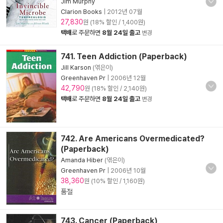
Jim Murphy
Clarion Books
|
2012년 07월
27,830
원 (18% 할인 / 1,400원)
택배
로 주문하면
8월 24일 출고
변경
741. Teen Addiction (Paperback)
Jill Karson
(엮은이)
Greenhaven Pr
|
2006년 12월
42,790
원 (18% 할인 / 2,140원)
택배
로 주문하면
8월 24일 출고
변경
742. Are Americans Overmedicated?
(Paperback)
Amanda Hiber
(엮은이)
Greenhaven Pr
|
2006년 10월
38,360
원 (10% 할인 / 1,160원)
품절
743. Cancer (Paperback)