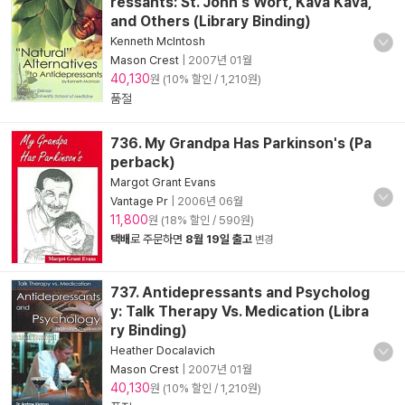
ressants: St. John's Wort, Kava Kava,
and Others (Library Binding)
Kenneth McIntosh
Mason Crest
|
2007년 01월
40,130
원 (10% 할인 / 1,210원)
품절
736. My Grandpa Has Parkinson's (Pa
perback)
Margot Grant Evans
Vantage Pr
|
2006년 06월
11,800
원 (18% 할인 / 590원)
택배
로 주문하면
8월 19일 출고
변경
737. Antidepressants and Psycholog
y: Talk Therapy Vs. Medication (Libra
ry Binding)
Heather Docalavich
Mason Crest
|
2007년 01월
40,130
원 (10% 할인 / 1,210원)