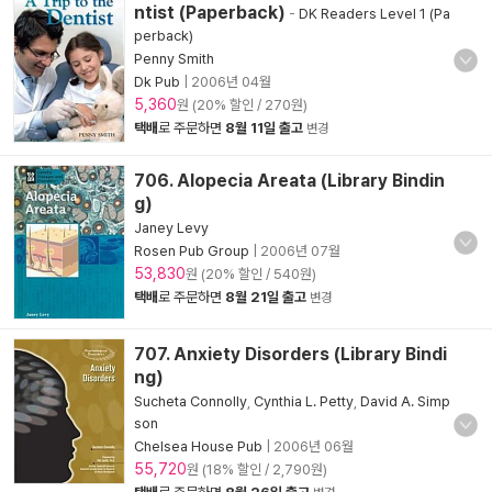
ntist (Paperback)
-
DK Readers Level 1 (Pa
perback)
Penny Smith
Dk Pub
|
2006년 04월
5,360
원 (20% 할인 / 270원)
택배
로 주문하면
8월 11일 출고
변경
706. Alopecia Areata (Library Bindin
g)
Janey Levy
Rosen Pub Group
|
2006년 07월
53,830
원 (20% 할인 / 540원)
택배
로 주문하면
8월 21일 출고
변경
707. Anxiety Disorders (Library Bindi
ng)
Sucheta Connolly
,
Cynthia L. Petty
,
David A. Simp
son
Chelsea House Pub
|
2006년 06월
55,720
원 (18% 할인 / 2,790원)