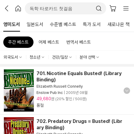
영미도서
일본도서
수준별 베스트
특가 도서
새로나온 책
주간 베스트
어제 베스트
번역서 베스트
외국도서
청소년
건강/일상
분야 선택
701. Nicotine Equals Busted! (Library
Binding)
Elizabeth Russell Connelly
Enslow Pub Inc
|
2005년 08월
49,680
원 (20% 할인 / 500원)
품절
702. Predatory Drugs = Busted! (Libr
ary Binding)