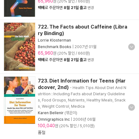
65,960
원 (20% 할인 / 660원)
택배
로 주문하면
8월 21일 출고
변경
722. The Facts about Caffeine (Libra
ry Binding)
Lorrie Klosterman
Benchmark Books
|
2007년 01월
65,960
원 (20% 할인 / 660원)
택배
로 주문하면
8월 21일 출고
변경
723. Diet Information for Teens (Har
dcover, 2nd)
- Health Tips About Diet And N
utrition : Including Facts about Dietary Guideline
s, Food Groups, Nutrients, Healthy Meals, Snack
s, Weight Control, Medica
Karen Bellenir
(엮은이)
Omnigraphics Inc
|
2006년 06월
100,040
원 (20% 할인 / 5,010원)
품절