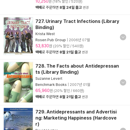
10,250
원 (18% 할인 / 520원)
택배
로 주문하면
8월 24일 출고
변경
727. Urinary Tract Infections (Library
Binding)
Krista West
Rosen Pub Group
|
2006년 07월
53,830
원 (20% 할인 / 540원)
택배
로 주문하면
8월 21일 출고
변경
728. The Facts about Antidepressan
ts (Library Binding)
Suzanne Levert
Benchmark Books
|
2007년 01월
65,960
원 (20% 할인 / 660원)
택배
로 주문하면
8월 21일 출고
변경
729. Antidepressants and Advertisi
ng: Marketing Happiness (Hardcove
r)