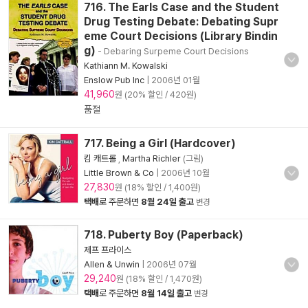
716. The Earls Case and the Student
Drug Testing Debate: Debating Supr
eme Court Decisions (Library Bindin
g)
- Debaring Surpeme Court Decisions
Kathiann M. Kowalski
Enslow Pub Inc
|
2006년 01월
41,960
원 (20% 할인 / 420원)
품절
717. Being a Girl (Hardcover)
킴 캐트롤
,
Martha Richler
(그림)
Little Brown & Co
|
2006년 10월
27,830
원 (18% 할인 / 1,400원)
택배
로 주문하면
8월 24일 출고
변경
718. Puberty Boy (Paperback)
제프 프라이스
Allen & Unwin
|
2006년 07월
29,240
원 (18% 할인 / 1,470원)
택배
로 주문하면
8월 14일 출고
변경