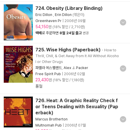
724. Obesity (Library Binding)
Eric Dillon
,
Erin Dillon
(엮은이)
Greenhaven Pr
|
2006년 09월
54,150
원 (18% 할인 / 2,710원)
택배
로 주문하면
8월 24일 출고
변경
725. Wise Highs (Paperback)
- How to
Thrill, Chill, & Get Away from It All Without Alcoho
l or Other Drugs
파멜라 에스펠랜드
,
Alex J. Packer
Free Spirit Pub
|
2006년 02월
23,430
원 (18% 할인 / 1,180원)
품절
726. Heat: A Graphic Reality Check f
or Teens Dealing with Sexuality (Pap
erback)
Marcus Brotherton
Multnomah Pub
|
2006년 07월