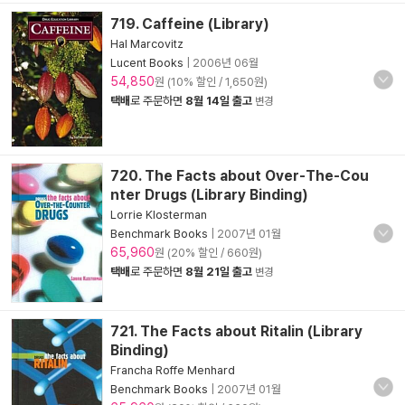
719. Caffeine (Library)
Hal Marcovitz
Lucent Books
|
2006년 06월
54,850
원 (10% 할인 / 1,650원)
택배
로 주문하면
8월 14일 출고
변경
720. The Facts about Over-The-Cou
nter Drugs (Library Binding)
Lorrie Klosterman
Benchmark Books
|
2007년 01월
65,960
원 (20% 할인 / 660원)
택배
로 주문하면
8월 21일 출고
변경
721. The Facts about Ritalin (Library
Binding)
Francha Roffe Menhard
Benchmark Books
|
2007년 01월