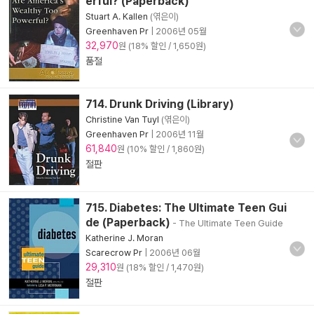
erful? (Paperback)
Stuart A. Kallen
(엮은이)
Greenhaven Pr
|
2006년 05월
32,970
원 (18% 할인 / 1,650원)
품절
714. Drunk Driving (Library)
Christine Van Tuyl
(엮은이)
Greenhaven Pr
|
2006년 11월
61,840
원 (10% 할인 / 1,860원)
절판
715. Diabetes: The Ultimate Teen Gui
de (Paperback)
- The Ultimate Teen Guide
Katherine J. Moran
Scarecrow Pr
|
2006년 06월
29,310
원 (18% 할인 / 1,470원)
절판