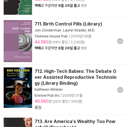
택배
로 주문하면
8월 26일 출고
변경
711. Birth Control Pills (Library)
Jon Zonderman
,
Laurel Shader, M.D.
Chelsea House Pub
|
2006년 09월
44,580
원 (18% 할인 / 2,230원)
택배
로 주문하면
8월 26일 출고
변경
712. High-Tech Babies: The Debate O
ver Assisted Reproductive Technolo
gy (Library Binding)
Kathleen Winkler
Enslow Pub Inc
|
2006년 01월
49,680
원 (20% 할인 / 500원)
품절
713. Are America's Wealthy Too Pow