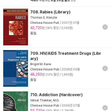
택배
로 주문하면
8월 26일 출고
변경
708. Rabies (Library)
Thomas E. Kienzle
Chelsea House Pub
|
2007년 01월
42,720
원 (18% 할인 / 2,140원)
품절
709. HIV/AIDS Treatment Drugs (Libr
ary)
Brigid M. Kane
Chelsea House Pub
|
2008년 04월
48,250
원 (10% 할인 / 1,450원)
품절
710. Addiction (Hardcover)
Vatsal Thakkar, M.D.
Chelsea House Pub
|
2006년 07월
55,720
원 (18% 할인 / 2,790원)