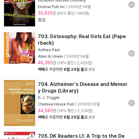
Elizabeth Russell Connelly
Enslow Pub Inc
|
2005년 08월
35,820
원 (65% 할인 / 360원)
품절
703. Girlosophy: Real Girls Eat (Pape
rback)
Anthea Paul
Allen & Unwin
|
2006년 04월
48,280
원 (18% 할인 / 2,420원)
택배
로 주문하면
8월 24일 출고
변경
704. Alzheimer's Disease and Memor
y Drugs (Library)
D. J. Triggle
Chelsea House Pub
|
2006년 05월
44,580
원 (18% 할인 / 2,230원)
택배
로 주문하면
8월 26일 출고
변경
705. DK Readers L1: A Trip to the De