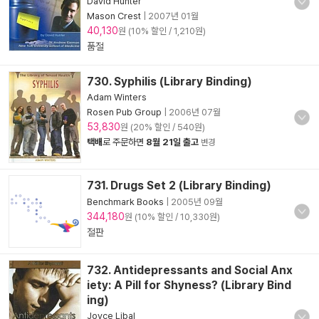
David Hunter
Mason Crest
|
2007년 01월
40,130
원 (10% 할인 / 1,210원)
품절
730. Syphilis (Library Binding)
Adam Winters
Rosen Pub Group
|
2006년 07월
53,830
원 (20% 할인 / 540원)
택배
로 주문하면
8월 21일 출고
변경
731. Drugs Set 2 (Library Binding)
Benchmark Books
|
2005년 09월
344,180
원 (10% 할인 / 10,330원)
절판
732. Antidepressants and Social Anx
iety: A Pill for Shyness? (Library Bind
ing)
Joyce Libal