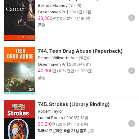
Belinda Mooney
(엮은이)
Greenhaven Pr
|
2007년 01월
38,360
원 (10% 할인 / 1,160원)
품절
744. Teen Drug Abuse (Paperback)
Pamela Willwerth Aue
(엮은이)
Greenhaven Pr
|
2006년 08월
40,300
원 (18% 할인 / 2,020원)
품절
745. Strokes (Library Binding)
Robert Taylor
Lucent Books
|
2006년 12월
60,210
원 (20% 할인 / 610원)
택배
로 주문하면
8월 21일 출고
변경