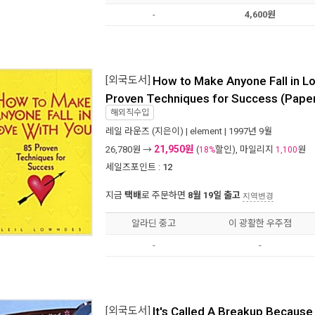
-
4,600원
[외국도서]
How to Make Anyone Fall in Lo
Proven Techniques for Success (Pape
해외직수입
레일 라운즈
(지은이) |
element
| 1997년 9월
21,950원
26,780
원 →
(
할인), 마일리지
원
18%
1,100
세일즈포인트 :
12
지금
택배
로 주문하면
8월 19일 출고
지역변경
알라딘 중고
이 광활한 우주점
-
-
[외국도서]
It's Called A Breakup Because 