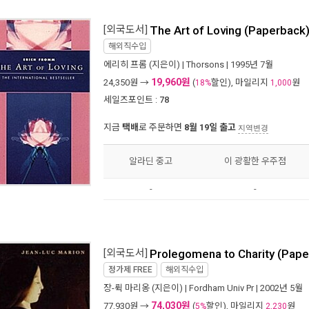
[외국도서]
The Art of Loving (Paperback
해외직수입
에리히 프롬
(지은이) |
Thorsons
| 1995년 7월
19,960원
24,350
원 →
(
할인), 마일리지
원
18%
1,000
세일즈포인트 :
78
지금
택배
로 주문하면
8월 19일 출고
지역변경
알라딘 중고
이 광활한 우주점
-
-
[외국도서]
Prolegomena to Charity (Pape
정가제
FREE
해외직수입
장-뤽 마리옹
(지은이) |
Fordham Univ Pr
| 2002년 5월
74,030원
77,930
원 →
(
할인), 마일리지
원
5%
2,230