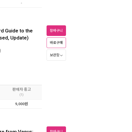
-
rd Guide to the
장바구니
ised, Update)
바로구매
월
보관함
판매자 중고
(1)
9,000원
re from Venus:
장바구니