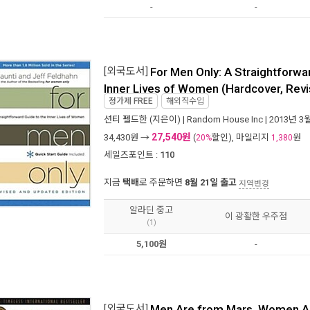
-
-
[외국도서]
For Men Only: A Straightforwa
Inner Lives of Women (Hardcover, Rev
정가제
FREE
해외직수입
션티 펠드한
(지은이) |
Random House Inc
| 2013년 3
27,540원
34,430
원 →
(
할인), 마일리지
원
20%
1,380
세일즈포인트 :
110
지금
택배
로 주문하면
8월 21일 출고
지역변경
알라딘 중고
이 광활한 우주점
(1)
5,100원
-
[외국도서]
Men Are from Mars, Women A