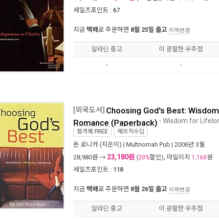
세일즈포인트 :
67
지금
택배
로 주문하면
8월 25일 출고
지역변경
알라딘 중고
이 광활한 우주점
-
-
[외국도서]
Choosing God's Best: Wisdom 
- Wisdom for Lifel
Romance (Paperback)
정가제
FREE
해외직수입
돈 로니카
(지은이) |
Multnomah Pub
| 2006년 3월
23,180원
28,980
원 →
(
할인), 마일리지
원
20%
1,160
세일즈포인트 :
118
지금
택배
로 주문하면
8월 26일 출고
지역변경
알라딘 중고
이 광활한 우주점