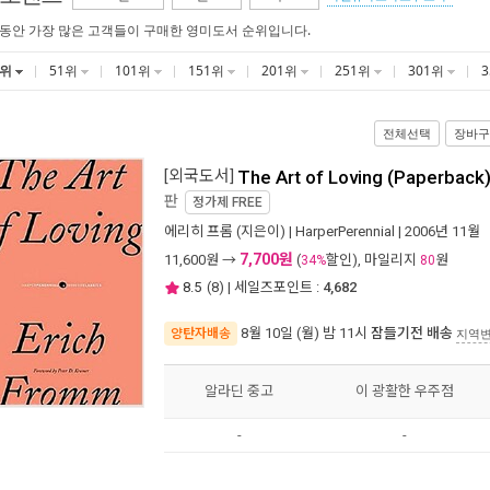
 동안 가장 많은 고객들이 구매한 영미도서 순위입니다.
1위
51위
101위
151위
201위
251위
301위
전체선택
장바구
[외국도서]
The Art of Loving (Paperback
판
정가제
FREE
에리히 프롬
(지은이) |
HarperPerennial
| 2006년 11월
7,700원
11,600
원 →
(
할인), 마일리지
원
34%
80
8.5
(
8
) | 세일즈포인트 :
4,682
8월 10일 (월) 밤 11시
잠들기전 배송
양탄자배송
지역
알라딘 중고
이 광활한 우주점
-
-