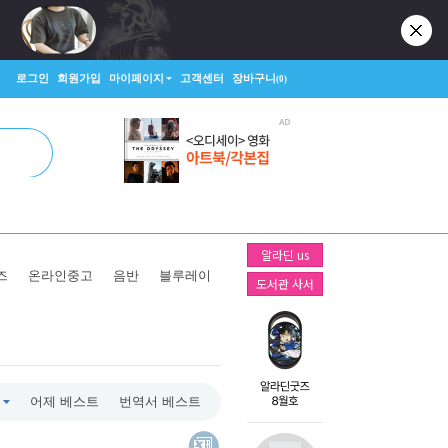
로그인
회원가입
마이페이지
고객센터
장바구니
(0)
알라딘 us
즈
온라인중고
음반
블루레이
도서관 사서
어제 베스트
번역서 베스트