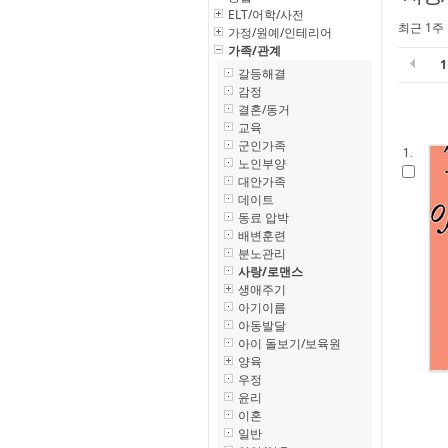
ELT/어학/사전
최근 1주
가정/원예/인테리어
가족/관계
갈등해결
감정
결혼/동거
교육
군인가족
1.
노인부양
대안가족
데이트
동료 압박
배변훈련
분노관리
사랑/로맨스
생애주기
아기이름
아동발달
아이 돌보기/보육원
양육
우정
윤리
이혼
일반