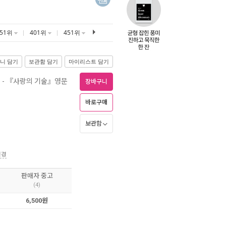
351위
401위
451위
니 담기
보관함 담기
마이리스트 담기
)
- 『사랑의 기술』영문
장바구니
바로구매
보관함
변경
판매자 중고
(4)
6,500원