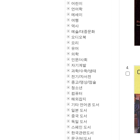
어린이
언어학
에세이
여행
역사
예술/대중문화
오디오북
요리
유머
의학
인문/사회
자기계발
4.
과학/수학/생태
전기/자서전
종교/명상/점술
청소년
컴퓨터
해외잡지
기타 언어권 도서
일본 도서
중국 도서
독일 도서
스페인 도서
한국관련도서
문구/비도서