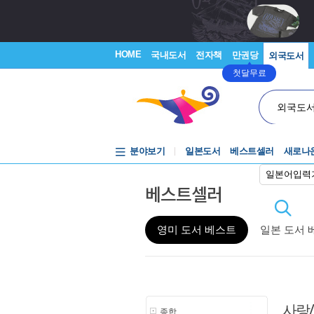
HOME
국내도서
전자책
만권당
외국도서
첫달무료
외국도
분야보기
일본도서
베스트셀러
새로나
일본어입력
베스트셀러
영미 도서 베스트
일본 도서 
사랑
종합