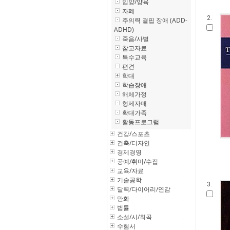
입양/양육
자폐
2.
주의력 결핍 장애 (ADD-
ADHD)
죽음/사별
참고자료
특수교육
편견
학대
학습장애
해체가정
형제자매
확대가족
활동프로그램
건강/스포츠
건축/디자인
경제경영
공예/취미/수집
교육/자료
기술공학
3.
달력/다이어리/연감
만화
법률
소설/시/희곡
수험서