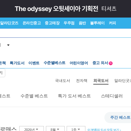
알라딘굿즈
온라인중고
중고매장
우주점
음반
블루레이
커피
서
수준별베스트
중고 외서
온책
특가도서
이벤트
Lexile®
어린이영어
5백원부터
N
수준별베스트
중고 외서
기
국내도서
전자책
외국도서
알라딘굿
베스트
수준별 베스트
특가 도서 베스트
스테디셀러
주간 베스트
/로맨스
2026년
8월
1주
이 분류의 도서 모두 보기