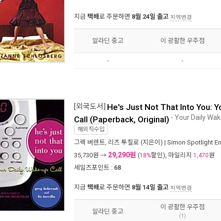
지금
택배
로 주문하면
8월 24일 출고
지역변경
알라딘 중고
이 광활한 우주점
-
-
[외국도서]
He's Just Not That Into You: 
- Your Daily Wak
Call (Paperback, Original)
해외직수입
그렉 버렌트
,
리즈 투칠로
(지은이) |
Simon Spotlight En
29,290원
35,730
원 →
(
할인), 마일리지
원
18%
1,470
세일즈포인트 :
68
지금
택배
로 주문하면
8월 14일 출고
지역변경
이 광활한 우주점
알라딘 중고
(1)