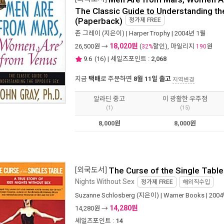
The Classic Guide to Understanding t
(Paperback)
정가제
FREE
존 그레이
(지은이) |
Harper Trophy
| 2004년 1월
18,020원
26,500
원 →
(
할인), 마일리지
원
32%
190
9.6
(
16
) | 세일즈포인트 :
2,068
지금
택배
로 주문하면
8월 11일 출고
지역변경
알라딘 중고
이 광활한 우주점
(1)
(15)
8,000원
8,000원
[외국도서]
The Curse of the Single Table
Nights Without Sex
정가제
FREE
해외직수입
Suzanne Schlosberg
(지은이) |
Warner Books
| 200
14,280원
14,280
원 →
세일즈포인트 :
14