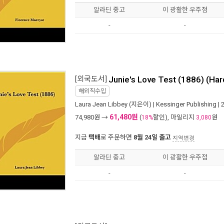
알라딘 중고
이 광활한 우주점
-
-
[외국도서]
Junie's Love Test (1886) (Ha
해외직수입
Laura Jean Libbey
(지은이) |
Kessinger Publishing
| 
61,480원
74,980
원 →
(
할인), 마일리지
원
18%
3,080
지금
택배
로 주문하면
8월 24일 출고
지역변경
알라딘 중고
이 광활한 우주점
-
-