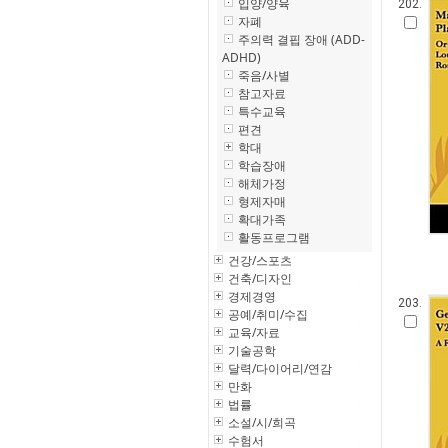
입양/양육
202.
자폐
주의력 결핍 장애 (ADD-
ADHD)
죽음/사별
참고자료
특수교육
편견
학대
학습장애
해체가정
형제자매
확대가족
활동프로그램
건강/스포츠
건축/디자인
경제경영
203.
공예/취미/수집
교육/자료
기술공학
달력/다이어리/연감
만화
법률
소설/시/희곡
수험서