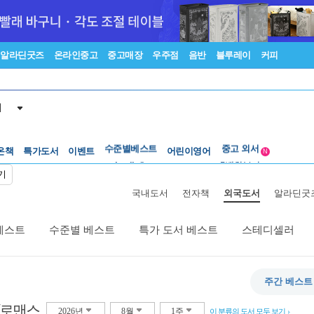
알라딘굿즈
온라인중고
중고매장
우주점
음반
블루레이
커피
서
수준별베스트
중고 외서
온책
특가도서
이벤트
Lexile®
어린이영어
5백원부터
N
수준별베스트
중고 외서
기
국내도서
전자책
외국도서
알라딘굿
베스트
수준별 베스트
특가 도서 베스트
스테디셀러
주간 베스트
/로맨스
2026년
8월
1주
이 분류의 도서 모두 보기