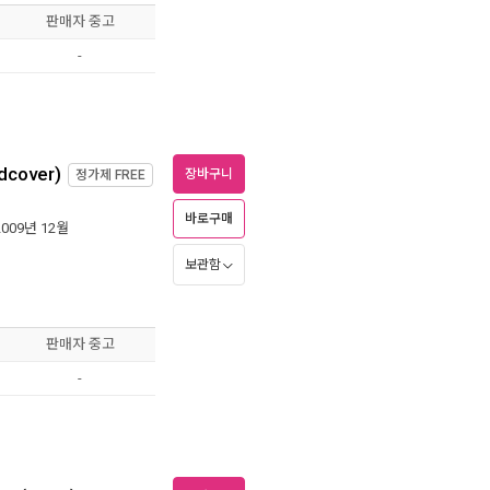
판매자 중고
-
rdcover)
장바구니
정가제
FREE
바로구매
2009년 12월
보관함
판매자 중고
-