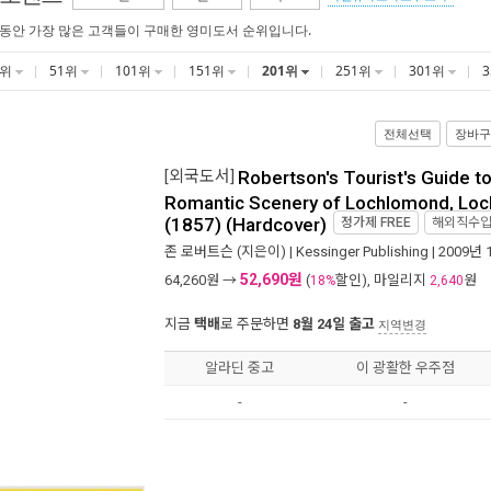
 동안 가장 많은 고객들이 구매한 영미도서 순위입니다.
1위
51위
101위
151위
201위
251위
301위
전체선택
장바구
[외국도서]
Robertson's Tourist's Guide to
Romantic Scenery of Lochlomond, Loc
(1857) (Hardcover)
정가제
FREE
해외직수
존 로버트슨
(지은이) |
Kessinger Publishing
| 2009년 
52,690원
64,260
원 →
(
할인), 마일리지
원
18%
2,640
지금
택배
로 주문하면
8월 24일 출고
지역변경
알라딘 중고
이 광활한 우주점
-
-