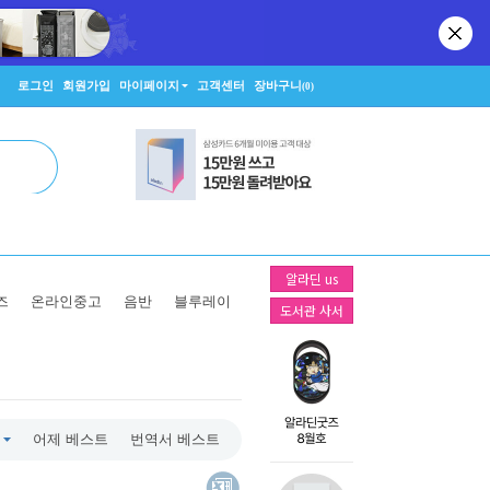
로그인
회원가입
마이페이지
고객센터
장바구니
(0)
알라딘 us
즈
온라인중고
음반
블루레이
도서관 사서
어제 베스트
번역서 베스트