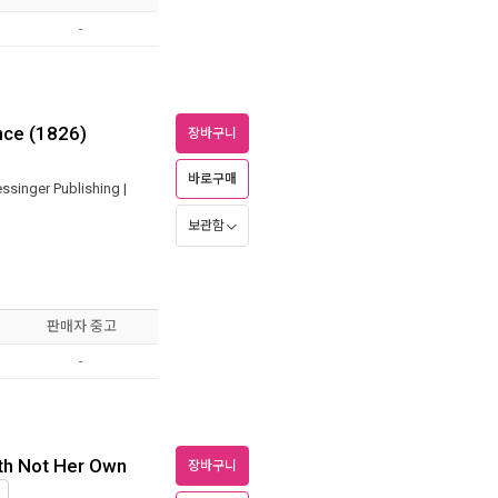
-
nce (1826)
장바구니
바로구매
ssinger Publishing
|
보관함
판매자 중고
-
th Not Her Own
장바구니
입