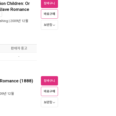
on Children: Or
장바구니
a Slave Romance
바로구매
입
ishing
| 2009년 12월
보관함
판매자 중고
-
A Romance (1888)
장바구니
바로구매
009년 12월
보관함