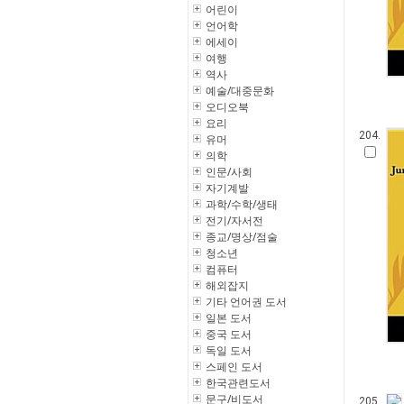
어린이
언어학
에세이
여행
역사
예술/대중문화
오디오북
요리
204.
유머
의학
인문/사회
자기계발
과학/수학/생태
전기/자서전
종교/명상/점술
청소년
컴퓨터
해외잡지
기타 언어권 도서
일본 도서
중국 도서
독일 도서
스페인 도서
한국관련도서
문구/비도서
205.