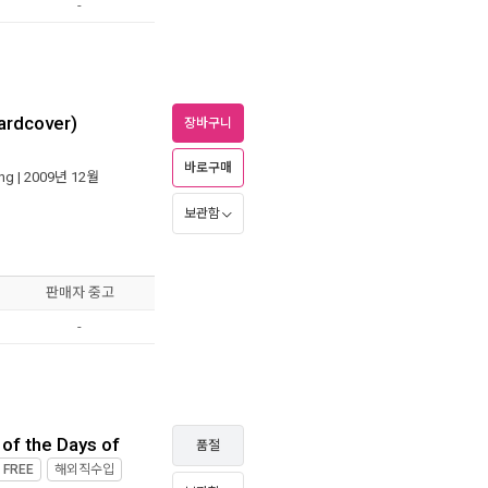
-
ardcover)
장바구니
바로구매
ing
| 2009년 12월
보관함
판매자 중고
-
of the Days of
품절
제
FREE
해외직수입