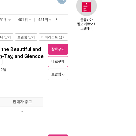
351위
401위
451위
니 담기
보관함 담기
마이리스트 담기
 the Beautiful and
장바구니
h-Tay, and Glencoe
바로구매
입
12월
보관함
판매자 중고
-