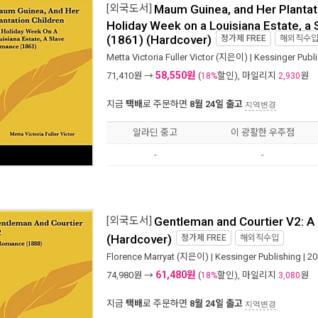
[외국도서]
Maum Guinea, and Her Plantati
Holiday Week on a Louisiana Estate, 
(1861) (Hardcover)
정가제
FREE
해외직수
Metta Victoria Fuller Victor
(지은이) |
Kessinger Publ
58,550원
71,410
원 →
(
할인), 마일리지
원
18%
2,930
지금
택배
로 주문하면
8월 24일 출고
지역변경
알라딘 중고
이 광활한 우주점
-
-
[외국도서]
Gentleman and Courtier V2: 
(Hardcover)
정가제
FREE
해외직수입
Florence Marryat
(지은이) |
Kessinger Publishing
| 2
61,480원
74,980
원 →
(
할인), 마일리지
원
18%
3,080
지금
택배
로 주문하면
8월 24일 출고
지역변경