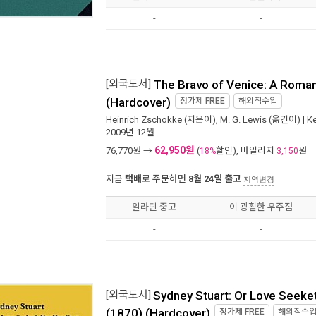
-
-
[외국도서]
The Bravo of Venice: A Roma
(Hardcover)
정가제
FREE
해외직수입
Heinrich Zschokke
(지은이),
M. G. Lewis
(옮긴이) |
Ke
2009년 12월
62,950원
76,770
원 →
(
할인), 마일리지
원
18%
3,150
지금
택배
로 주문하면
8월 24일 출고
지역변경
알라딘 중고
이 광활한 우주점
-
-
[외국도서]
Sydney Stuart: Or Love Seeke
(1870) (Hardcover)
정가제
FREE
해외직수