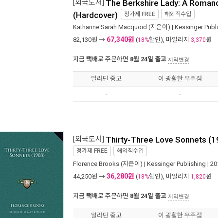
[외국도서]
The Berkshire Lady: A Roman
(Hardcover)
정가제
FREE
해외직수입
Katharine Sarah Macquoid
(지은이) |
Kessinger Publ
67,340원
82,130
원 →
(
할인), 마일리지
원
18%
3,370
지금
택배
로 주문하면
8월 24일 출고
지역변경
알라딘 중고
이 광활한 우주점
-
-
[외국도서]
Thirty-Three Love Sonnets (1
정가제
FREE
해외직수입
Florence Brooks
(지은이) |
Kessinger Publishing
| 2
36,280원
44,250
원 →
(
할인), 마일리지
원
18%
1,820
지금
택배
로 주문하면
8월 24일 출고
지역변경
알라딘 중고
이 광활한 우주점