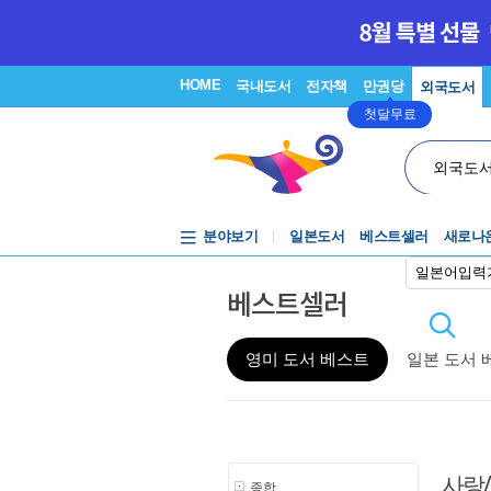
HOME
국내도서
전자책
만권당
외국도서
첫달무료
외국도
분야보기
일본도서
베스트셀러
새로나
일본어입력
베스트셀러
영미 도서 베스트
일본 도서 
사랑
종합