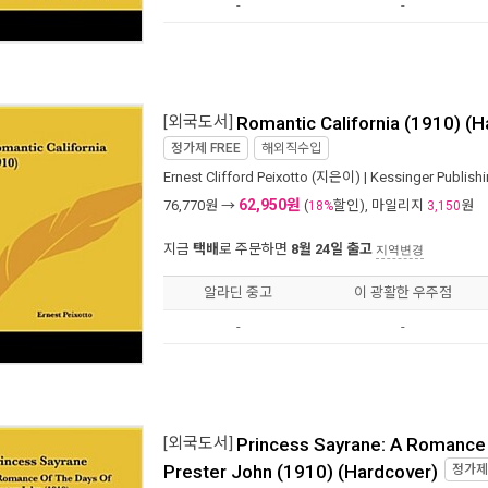
-
-
[외국도서]
Romantic California (1910) (H
정가제
FREE
해외직수입
Ernest Clifford Peixotto
(지은이) |
Kessinger Publish
62,950원
76,770
원 →
(
할인), 마일리지
원
18%
3,150
지금
택배
로 주문하면
8월 24일 출고
지역변경
알라딘 중고
이 광활한 우주점
-
-
[외국도서]
Princess Sayrane: A Romance 
Prester John (1910) (Hardcover)
정가