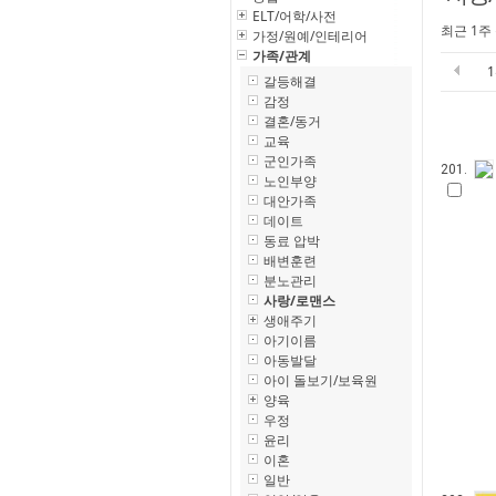
ELT/어학/사전
최근 1주
가정/원예/인테리어
가족/관계
갈등해결
감정
결혼/동거
교육
군인가족
201.
노인부양
대안가족
데이트
동료 압박
배변훈련
분노관리
사랑/로맨스
생애주기
아기이름
아동발달
아이 돌보기/보육원
양육
우정
윤리
이혼
일반