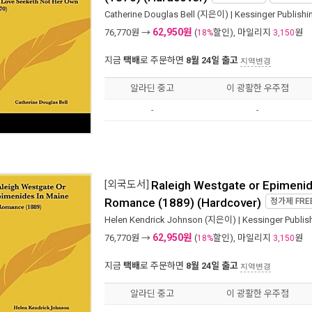
Catherine Douglas Bell
(지은이) |
Kessinger Publishi
62,950원
76,770
원 →
(
할인), 마일리지
원
18%
3,150
지금
택배
로 주문하면
8월 24일 출고
지역변경
알라딘 중고
이 광활한 우주점
-
-
[외국도서]
Raleigh Westgate or Epimenid
Romance (1889) (Hardcover)
정가제
FRE
Helen Kendrick Johnson
(지은이) |
Kessinger Publis
62,950원
76,770
원 →
(
할인), 마일리지
원
18%
3,150
지금
택배
로 주문하면
8월 24일 출고
지역변경
알라딘 중고
이 광활한 우주점