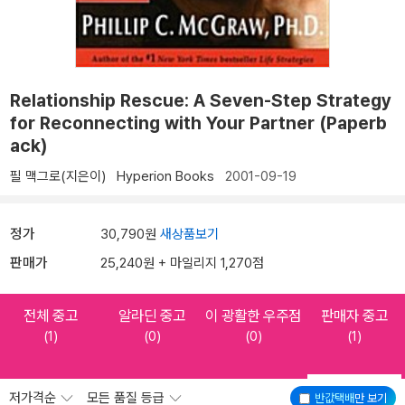
Relationship Rescue: A Seven-Step Strategy
for Reconnecting with Your Partner (Paperb
ack)
필 맥그로(지은이)
Hyperion Books
2001-09-19
정가
30,790원
새상품보기
판매가
25,240원 + 마일리지 1,270점
전체 중고
알라딘 중고
이 광활한 우주점
판매자 중고
(1)
(0)
(0)
(1)
저가격순
모든 품질 등급
반값택배
만 보기