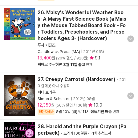
26. Maisy's Wonderful Weather Boo
k: A Maisy First Science Book (a Mais
y the Mouse Tabbed Board Book - Fo
r Toddlers, Preschoolers, and Presc
hoolers Ages 3- (Hardcover)
루시 커진즈
Candlewick Press (MA)
|
2011년 06월
18,400
9.1
원 (20% 할인 / 920원)
택배
로 주문하면
8월 11일 출고
변경
27. Creepy Carrots! (Hardcover)
- 201
3 칼데콧 아너 수상작
피터 브라운
Simon & Schuster
|
2012년 08월
12,350
10.0
원 (50% 할인 / 130원)
8월 10일 (월) 밤 11시
잠들기전 배송
양탄자배송
변경
28. Harold and the Purple Crayon (Pa
perback)
-
느리게100권읽기-1차추천도서