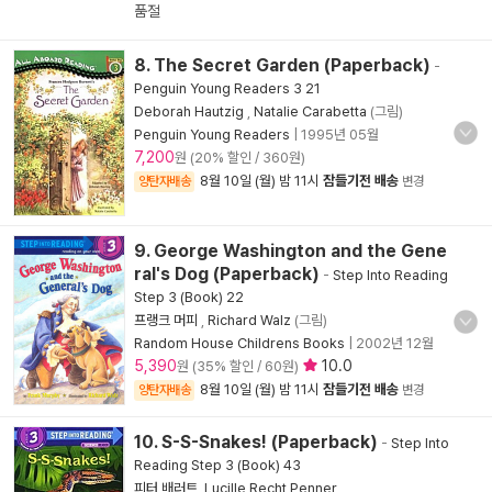
품절
8. The Secret Garden (Paperback)
-
Penguin Young Readers 3 21
Deborah Hautzig
,
Natalie Carabetta
(그림)
Penguin Young Readers
|
1995년 05월
7,200
원 (20% 할인 / 360원)
8월 10일 (월) 밤 11시
잠들기전 배송
양탄자배송
변경
9. George Washington and the Gene
ral's Dog (Paperback)
-
Step Into Reading
Step 3 (Book) 22
프랭크 머피
,
Richard Walz
(그림)
Random House Childrens Books
|
2002년 12월
5,390
10.0
원 (35% 할인 / 60원)
8월 10일 (월) 밤 11시
잠들기전 배송
양탄자배송
변경
10. S-S-Snakes! (Paperback)
-
Step Into
Reading Step 3 (Book) 43
피터 배러트
,
Lucille Recht Penner