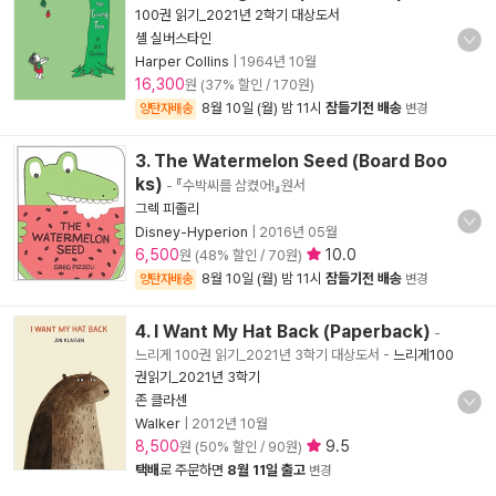
100권 읽기_2021년 2학기 대상도서
셸 실버스타인
Harper Collins
|
1964년 10월
16,300
원 (37% 할인 / 170원)
8월 10일 (월) 밤 11시
잠들기전 배송
양탄자배송
변경
3. The Watermelon Seed (Board Boo
ks)
- 『수박씨를 삼켰어!』원서
그렉 피졸리
Disney-Hyperion
|
2016년 05월
6,500
10.0
원 (48% 할인 / 70원)
8월 10일 (월) 밤 11시
잠들기전 배송
양탄자배송
변경
4. I Want My Hat Back (Paperback)
-
느리게 100권 읽기_2021년 3학기 대상도서
-
느리게100
권읽기_2021년 3학기
존 클라센
Walker
|
2012년 10월
8,500
9.5
원 (50% 할인 / 90원)
택배
로 주문하면
8월 11일 출고
변경