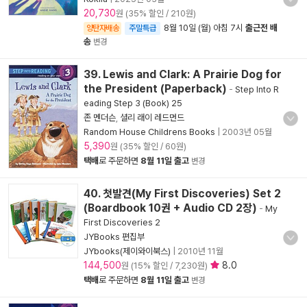
20,730
원 (35% 할인 / 210원)
8월 10일 (월) 아침 7시
출근전 배
양탄자배송
주말특급
송
변경
39. Lewis and Clark: A Prairie Dog for
the President (Paperback)
-
Step Into R
eading Step 3 (Book) 25
존 멘더슨
,
셜리 래이 레드먼드
Random House Childrens Books
|
2003년 05월
5,390
원 (35% 할인 / 60원)
택배
로 주문하면
8월 11일 출고
변경
40. 첫발견(My First Discoveries) Set 2
(Boardbook 10권 + Audio CD 2장)
-
My
First Discoveries 2
JYBooks 편집부
JYbooks(제이와이북스)
|
2010년 11월
144,500
8.0
원 (15% 할인 / 7,230원)
택배
로 주문하면
8월 11일 출고
변경