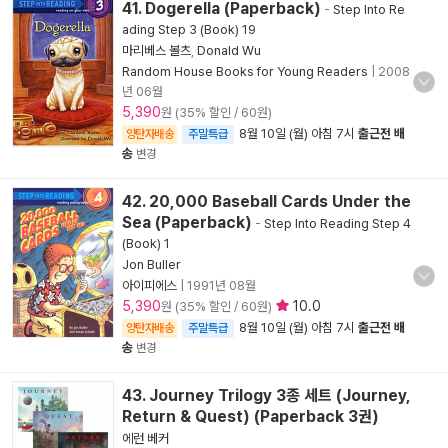
41. Dogerella (Paperback)
-
Step Into Re
ading Step 3 (Book) 19
마리베스 볼츠
,
Donald Wu
Random House Books for Young Readers
|
2008
년 06월
5,390
원 (35% 할인 / 60원)
8월 10일 (월) 아침 7시
출근전 배
양탄자배송
주말특급
송
변경
42. 20,000 Baseball Cards Under the
Sea (Paperback)
-
Step Into Reading Step 4
(Book) 1
Jon Buller
아이피에스
|
1991년 08월
5,390
10.0
원 (35% 할인 / 60원)
8월 10일 (월) 아침 7시
출근전 배
양탄자배송
주말특급
송
변경
43. Journey Trilogy 3종 세트 (Journey,
Return & Quest) (Paperback 3권)
에런 베커