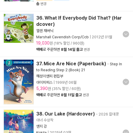
송
변경
36. What If Everybody Did That? (Har
dcover)
엘렌 재버닉
Marshall Cavendish Corp/Ccb
|
2012년 01월
19,030
원 (18% 할인 / 960원)
택배
로 주문하면
8월 14일 출고
변경
37. Mice Are Nice (Paperback)
-
Step In
to Reading Step 2 (Book) 21
해성이앤피 편집부
아이피에스
|
1999년 06월
5,390
원 (35% 할인 / 60원)
택배
로 주문하면
8월 11일 출고
변경
38. Our Lake (Hardcover)
- 2026 칼데콧
아너 수상작
앤지 강
Kokila
|
2025년 03월