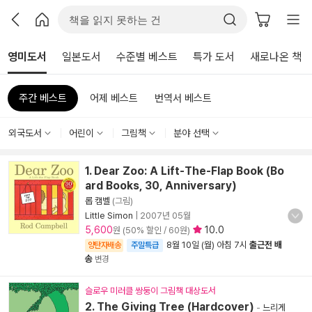
영미도서
일본도서
수준별 베스트
특가 도서
새로나온 책
주간 베스트
어제 베스트
번역서 베스트
외국도서
어린이
그림책
분야 선택
1. Dear Zoo: A Lift-The-Flap Book (Bo
ard Books, 30, Anniversary)
롭 캠벨
(그림)
Little Simon
|
2007년 05월
5,600
10.0
원 (50% 할인 / 60원)
8월 10일 (월) 아침 7시
출근전 배
양탄자배송
주말특급
송
변경
슬로우 미러클 쌍둥이 그림책 대상도서
2. The Giving Tree (Hardcover)
-
느리게