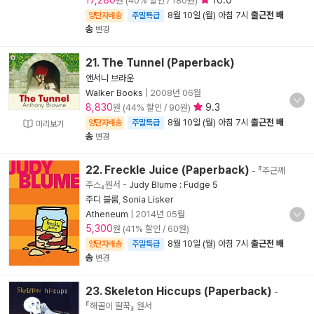
17,280
10.0
원 (40% 할인 / 180원)
8월 10일 (월) 아침 7시
출근전 배
양탄자배송
주말특급
송
변경
21. The Tunnel (Paperback)
앤서니 브라운
Walker Books
|
2008년 06월
8,830
9.3
원 (44% 할인 / 90원)
8월 10일 (월) 아침 7시
출근전 배
양탄자배송
주말특급
미리보기
송
변경
22. Freckle Juice (Paperback)
- 『주근깨
주스』원서
-
Judy Blume : Fudge 5
주디 블룸
,
Sonia Lisker
Atheneum
|
2014년 05월
5,300
원 (41% 할인 / 60원)
8월 10일 (월) 아침 7시
출근전 배
양탄자배송
주말특급
송
변경
23. Skeleton Hiccups (Paperback)
-
『해골이 딸꾹』 원서