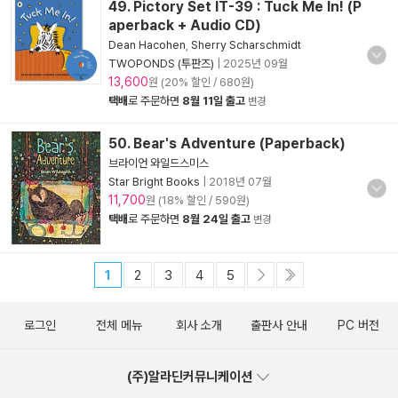
49. Pictory Set IT-39 : Tuck Me In! (P
aperback + Audio CD)
Dean Hacohen
,
Sherry Scharschmidt
TWOPONDS (투판즈)
|
2025년 09월
13,600
원 (20% 할인 / 680원)
택배
로 주문하면
8월 11일 출고
변경
50. Bear's Adventure (Paperback)
브라이언 와일드스미스
Star Bright Books
|
2018년 07월
11,700
원 (18% 할인 / 590원)
택배
로 주문하면
8월 24일 출고
변경
1
2
3
4
5
로그인
전체 메뉴
회사 소개
출판사 안내
PC 버전
(주)알라딘커뮤니케이션