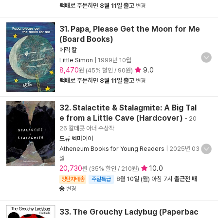
택배
로 주문하면
8월 11일 출고
변경
31. Papa, Please Get the Moon for Me
(Board Books)
에릭 칼
Little Simon
|
1999년 10월
8,470
9.0
원 (45% 할인 / 90원)
택배
로 주문하면
8월 11일 출고
변경
32. Stalactite & Stalagmite: A Big Tal
e from a Little Cave (Hardcover)
- 20
26 칼데콧 아너 수상작
드류 벡마이어
Atheneum Books for Young Readers
|
2025년 03
월
20,730
10.0
원 (35% 할인 / 210원)
8월 10일 (월) 아침 7시
출근전 배
양탄자배송
주말특급
송
변경
33. The Grouchy Ladybug (Paperbac