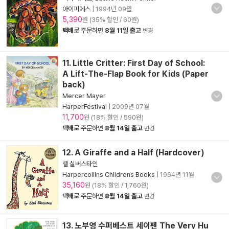
아이피에스
|
1994년 09월
5,390
원 (35% 할인 / 60원)
택배
로 주문하면
8월 11일 출고
변경
11. Little Critter: First Day of School:
A Lift-The-Flap Book for Kids (Paper
back)
Mercer Mayer
HarperFestival
|
2009년 07월
11,700
원 (18% 할인 / 590원)
택배
로 주문하면
8월 14일 출고
변경
12. A Giraffe and a Half (Hardcover)
셸 실버스타인
Harpercollins Childrens Books
|
1964년 11월
35,160
원 (18% 할인 / 1,760원)
택배
로 주문하면
8월 14일 출고
변경
13. 노부영 수퍼베스트 세이펜 The Very Hu