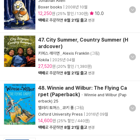
Jonathan Allen
Boxer books
|
2008년 10월
12,250
10.0
원 (25% 할인 / 130원)
택배
로 주문하면
8월 21일 출고
변경
47. City Summer, Country Summer (H
ardcover)
키에스 레이먼
,
Alexis Franklin
(그림)
Kokila
|
2025년 04월
27,520
원 (20% 할인 / 1,380원)
택배
로 주문하면
8월 21일 출고
변경
48. Winnie and Wilbur: The Flying Ca
rpet (Paperback)
-
Winnie and Wilbur (Pap
erback) 25
밸러리 토머스
,
코키 폴
(그림)
Oxford University Press
|
2016년 09월
14,600
원 (25% 할인 / 440원)
택배
로 주문하면
8월 21일 출고
변경