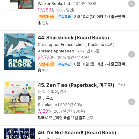
Walker Books Ltd
|
2024년 03월
17,280
원 (60% 할인)
8월 10일 (월) 아침 7시
출근전 배
양탄자배송
주말특급
송
변경
44. Sharkblock (Board Books)
Christopher Franceschelli
,
Peskimo
(그림)
Abrams Appleseed
|
2021년 05월
22,720
원 (20% 할인 / 1,140원)
8월 10일 (월) 아침 7시
출근전 배
양탄자배송
주말특급
송
변경
45. Zen Ties (Paperback, 미국판)
- 『혼자
는 살 수 없어』원서
존 J. 무스
Scholastic
|
2020년 09월
7,120
원 (20% 할인 / 360원)
택배
로 주문하면
8월 11일 출고
변경
46. I'm Not Scared! (Board Book)