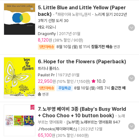
5. Little Blue and Little Yellow (Paper
back)
- 『파랑이와 노랑이』원서
-
느리게 읽기 2022년
3학기 선정 도서 30
레오 리오니
Dragonfly
|
2017년 01월
8,120
원 (38% 할인 / 90원)
8월 10일 (월) 밤 11시
잠들기전 배송
양탄자배송
변경
6. Hope for the Flowers (Paperback)
트리나 폴러스
Paulist Pr
|
1973년 01월
22,950
10.0
원 (10% 할인 / 1,150원)
8월 10일 (월) 아침 7시
출근전 배
양탄자배송
주말특급
송
변경
7. 노부영 베이비 3종 (Baby's Busy World
+ Choo Choo + 10 button book)
- 노래
부르는 영어동화
-
[노부영] 노래부르는 영어동화 947
JYbooks(제이와이북스)
|
2023년 12월
65,100
원 (30% 할인 / 660원)