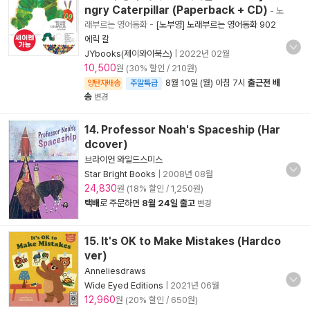
ngry Caterpillar (Paperback + CD)
- 노
래부르는 영어동화
-
[노부영] 노래부르는 영어동화 902
에릭 칼
JYbooks(제이와이북스)
|
2022년 02월
10,500
원 (30% 할인 / 210원)
8월 10일 (월) 아침 7시
출근전 배
양탄자배송
주말특급
송
변경
14. Professor Noah's Spaceship (Har
dcover)
브라이언 와일드스미스
Star Bright Books
|
2008년 08월
24,830
원 (18% 할인 / 1,250원)
택배
로 주문하면
8월 24일 출고
변경
15. It's OK to Make Mistakes (Hardco
ver)
Anneliesdraws
Wide Eyed Editions
|
2021년 06월
12,960
원 (20% 할인 / 650원)