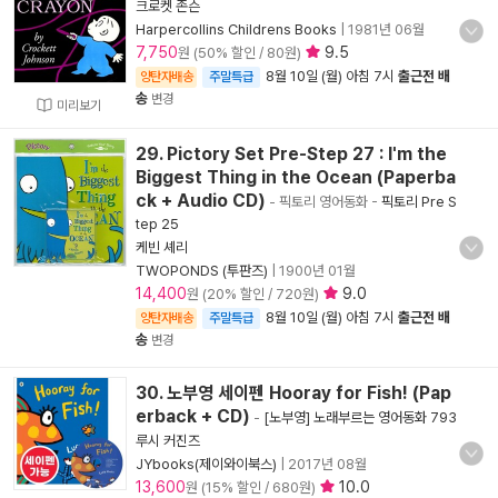
크로켓 존슨
Harpercollins Childrens Books
|
1981년 06월
7,750
9.5
원 (50% 할인 / 80원)
8월 10일 (월) 아침 7시
출근전 배
양탄자배송
주말특급
송
변경
미리보기
29. Pictory Set Pre-Step 27 : I'm the
Biggest Thing in the Ocean (Paperba
ck + Audio CD)
- 픽토리 영어동화
-
픽토리 Pre S
tep 25
케빈 셰리
TWOPONDS (투판즈)
|
1900년 01월
14,400
9.0
원 (20% 할인 / 720원)
8월 10일 (월) 아침 7시
출근전 배
양탄자배송
주말특급
송
변경
30. 노부영 세이펜 Hooray for Fish! (Pap
erback + CD)
-
[노부영] 노래부르는 영어동화 793
루시 커진즈
JYbooks(제이와이북스)
|
2017년 08월
13,600
10.0
원 (15% 할인 / 680원)