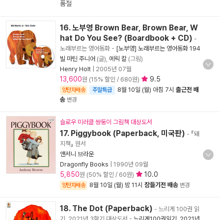
품절
16. 노부영 Brown Bear, Brown Bear, W
hat Do You See? (Boardbook + CD)
-
노래부르는 영어동화
-
[노부영] 노래부르는 영어동화 194
빌 마틴 주니어
(글),
에릭 칼
(그림)
Henry Holt
|
2005년 07월
13,600
9.5
원 (15% 할인 / 680원)
8월 10일 (월) 아침 7시
출근전 배
양탄자배송
주말특급
송
변경
슬로우 미러클 쌍둥이 그림책 대상도서
17. Piggybook (Paperback, 미국판)
- 『돼
지책』 원서
앤서니 브라운
Dragonfly Books
|
1990년 09월
5,850
10.0
원 (50% 할인 / 60원)
8월 10일 (월) 밤 11시
잠들기전 배송
양탄자배송
변경
18. The Dot (Paperback)
- 느리게 100권 읽
기_2021년 3학기 대상도서
-
느리게100권읽기_2021년