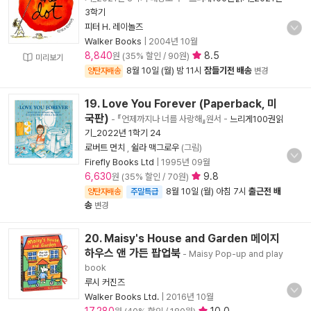
3학기
피터 H. 레이놀즈
Walker Books
|
2004년 10월
8,840
8.5
원 (35% 할인 / 90원)
미리보기
8월 10일 (월) 밤 11시
잠들기전 배송
양탄자배송
변경
19. Love You Forever (Paperback, 미
국판)
- 『언제까지나 너를 사랑해』원서
-
느리게100권읽
기_2022년 1학기 24
로버트 먼치
,
쉴라 맥그로우
(그림)
Firefly Books Ltd
|
1995년 09월
6,630
9.8
원 (35% 할인 / 70원)
8월 10일 (월) 아침 7시
출근전 배
양탄자배송
주말특급
송
변경
20. Maisy's House and Garden 메이지
하우스 앤 가든 팝업북
- Maisy Pop-up and play
book
루시 커진즈
Walker Books Ltd.
|
2016년 10월