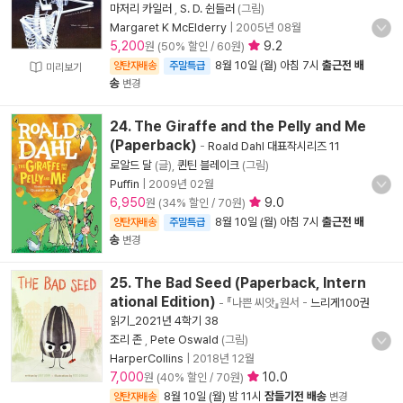
마저리 카일러
,
S. D. 쉰들러
(그림)
Margaret K McElderry
|
2005년 08월
5,200
9.2
원 (50% 할인 / 60원)
8월 10일 (월) 아침 7시
출근전 배
양탄자배송
주말특급
미리보기
송
변경
24. The Giraffe and the Pelly and Me
(Paperback)
-
Roald Dahl 대표작시리즈 11
로알드 달
(글),
퀸틴 블레이크
(그림)
Puffin
|
2009년 02월
6,950
9.0
원 (34% 할인 / 70원)
8월 10일 (월) 아침 7시
출근전 배
양탄자배송
주말특급
송
변경
25. The Bad Seed (Paperback, Intern
ational Edition)
- 『나쁜 씨앗』원서
-
느리게100권
읽기_2021년 4학기 38
조리 존
,
Pete Oswald
(그림)
HarperCollins
|
2018년 12월
7,000
10.0
원 (40% 할인 / 70원)
8월 10일 (월) 밤 11시
잠들기전 배송
양탄자배송
변경