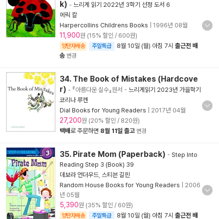
k)
-
느리게 읽기 2022년 3학기 선정 도서 6
에릭 칼
Harpercollins Childrens Books
|
1996년 08월
11,900
원 (15% 할인 / 600원)
8월 10일 (월) 아침 7시
출근전 배
양탄자배송
주말특급
송
변경
34. The Book of Mistakes (Hardcove
r)
- 『아름다운 실수』원서
-
느리게읽기 2023년 가을학기
코리나 루켄
Dial Books for Young Readers
|
2017년 04월
27,200
원 (20% 할인 / 820원)
택배
로 주문하면
8월 11일 출고
변경
35. Pirate Mom (Paperback)
-
Step Into
Reading Step 3 (Book) 39
데보라 언더우드
,
스티븐 길핀
Random House Books for Young Readers
|
2006
년 05월
5,390
원 (35% 할인 / 60원)
8월 10일 (월) 아침 7시
출근전 배
양탄자배송
주말특급