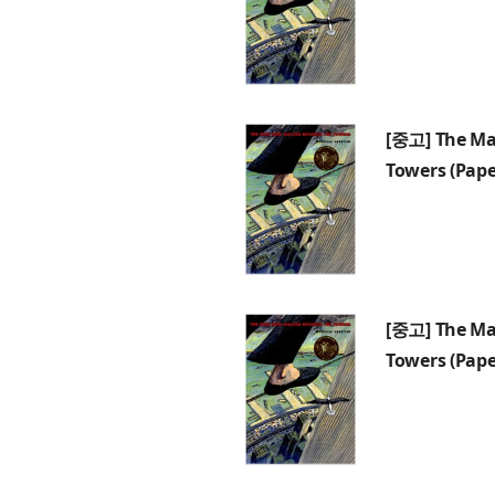
[중고] The Ma
Towers (Pap
[중고] The Ma
Towers (Pap