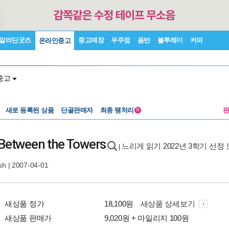
알라딘굿즈
중고매장
우주점
음반
블루레이
커피
온라인중고
중고
새로 등록된 상품
단골판매자
최종 땡처리
N
Between the Towers
느리게 읽기 2022년 3학기 선정 
|
sh
| 2007-04-01
새상품 정가
18,100원
새상품 상세보기
새상품 판매가
9,020원 + 마일리지 100원