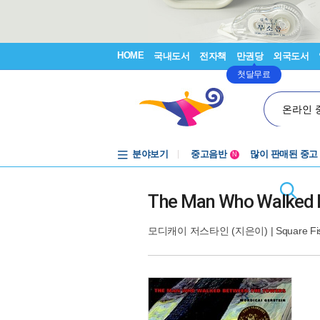
HOME
국내도서
전자책
만권당
외국도서
첫달무료
온라인 
분야보기
중고음반
많이 판매된 중고
N
1천원부터
중고음반
The Man Who Walked 
모디캐이 저스타인
(지은이) |
Square Fi