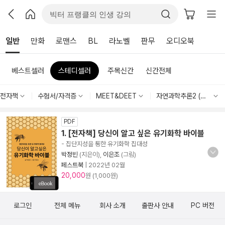
일반
만화
로맨스
BL
라노벨
판무
오디오북
베스트셀러
스테디셀러
주목신간
신간전체
전자책
수험서/자격증
MEET&DEET
자연과학추론2 (화학,물리,통계)
PDF
1. [전자책] 당신이 알고 싶은 유기화학 바이블
- 집단지성을 통한 유기화학 집대성
박정빈
(지은이),
이은조
(그림)
페스트북
|
2022년 02월
20,000
원 (1,000원)
로그인
전체 메뉴
회사 소개
출판사 안내
PC 버전