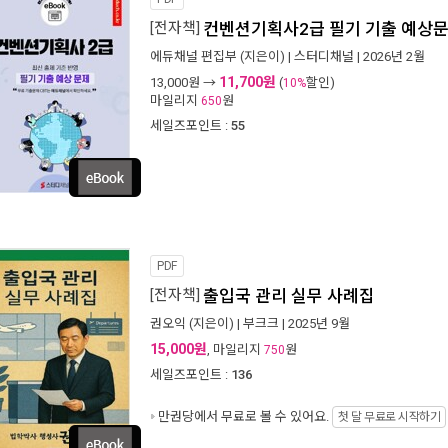
[전자책]
컨벤션기획사2급 필기 기출 예상문제
에듀채널 편집부
(지은이) |
스터디채널
| 2026년 2월
11,700원
13,000
원 →
(
할인)
10%
마일리지
원
650
세일즈포인트 :
55
PDF
[전자책]
출입국 관리 실무 사례집
권오익
(지은이) |
부크크
| 2025년 9월
15,000원
, 마일리지
원
750
세일즈포인트 :
136
만권당에서
무료로 볼 수 있어요.
첫 달 무료로 시작하기