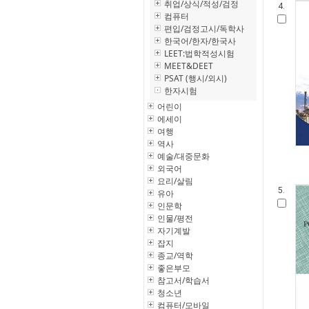
취업/상식/적성/검정
4.
컴퓨터
편입/검정고시/독학사
한국어/한자/한국사
LEET:법학적성시험
MEET&DEET
PSAT (행시/외시)
한자시험
어린이
에세이
여행
역사
예술/대중문화
외국어
요리/살림
5.
유아
인문학
인물/평전
자기계발
잡지
종교/역학
좋은부모
참고서/학습서
청소년
컴퓨터/모바일