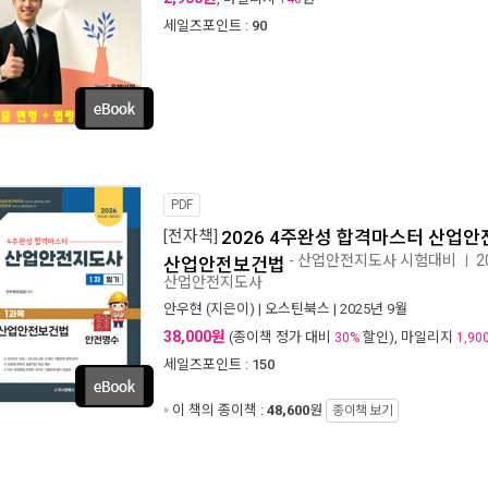
세일즈포인트 :
90
PDF
[전자책]
2026 4주완성 합격마스터 산업안
- 산업안전지도사 시험대비
2
ㅣ
산업안전보건법
산업안전지도사
안우현
(지은이) |
오스틴북스
| 2025년 9월
38,000원
(종이책 정가 대비
할인), 마일리지
30%
1,90
세일즈포인트 :
150
이 책의 종이책 :
48,600
원
종이책 보기