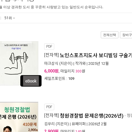
월 이상 경과한 도서 중 꾸준히 사랑받고 있는 일반도서 순위입니다.
51위
전체선택
장바구
PDF
[전자책]
노인스포츠지도사 보디빌딩 구술
마크삼식
(지은이) |
작가와
| 2025년 12월
6,000원
, 마일리지
원
300
세일즈포인트 :
109
PDF
[전자책]
청원경찰법 문제은행(2026년)
- 
김우리
(지은이) |
유페이퍼
| 2026년 2월
2,900원
, 마일리지
원
140