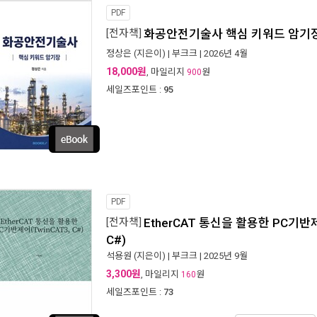
PDF
[전자책]
화공안전기술사 핵심 키워드 암기
정상은
(지은이) |
부크크
| 2026년 4월
18,000원
, 마일리지
원
900
세일즈포인트 :
95
PDF
[전자책]
EtherCAT 통신을 활용한 PC기반제
C#)
석용원
(지은이) |
부크크
| 2025년 9월
3,300원
, 마일리지
원
160
세일즈포인트 :
73