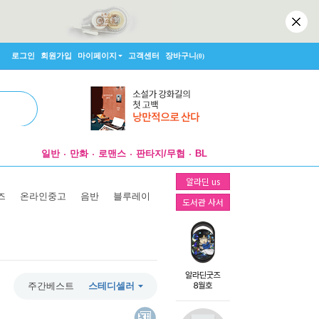
로그인
회원가입
마이페이지
고객센터
장바구니
(0)
일반
만화
로맨스
판타지/무협
BL
알라딘 us
즈
온라인중고
음반
블루레이
도서관 사서
주간베스트
스테디셀러