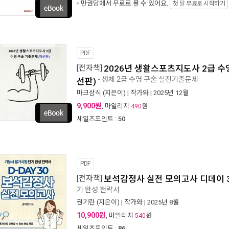
만권당에서
무료로 볼 수 있어요.
첫 달 무료로 시작하기
PDF
[전자책]
2026년 생활스포츠지도사 2급 수
- 생체 2급 수영 구술 실전기출문제
선판)
마크삼식
(지은이) |
작가와
| 2025년 12월
9,900원
, 마일리지
원
490
세일즈포인트 :
50
PDF
[전자책]
보석감정사 실전 모의고사 디데이 
기 완성 전략서
권기란
(지은이) |
작가와
| 2025년 8월
10,900원
, 마일리지
원
540
세일즈포인트 :
86