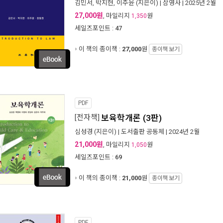
김민서
,
박지현
,
이주윤
(지은이) |
삼영사
| 2025년 2월
27,000원
, 마일리지
원
1,350
세일즈포인트 :
47
이 책의 종이책 :
27,000
원
종이책 보기
PDF
[전자책]
보육학개론 (3판)
심성경
(지은이) |
도서출판 공동체
| 2024년 2월
21,000원
, 마일리지
원
1,050
세일즈포인트 :
69
이 책의 종이책 :
21,000
원
종이책 보기
PDF