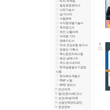
비서 자격증
빌딩경영관리사
사진기능사
샵 마스터
수렵면허
수자원개발기술사
옥외광고사
와인 소믈리에
자격증 기타
장례지도사
3.
치과 건강보험 청구사
컨벤션 기획사
택시운전자격시험
패션 샵매니저
푸드코디네이터
한국실용글쓰기검정
시험
한식메뉴개발사
PMP 시험
RFID 관리사
민간자격
법/인문/사회/고시
보건/위생/의학
산업인력관리공단
운전면허