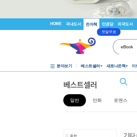
HOME
국내도서
만권당
외국도서
전자책
첫달무료
eBook
분야보기
베스트셀러
새로나온책
이
베스트셀러
일반
만화
로맨스
기타
종합