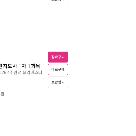
장바구니
전지도사 1차 1과목
바로구매
026 4주완성 합격마스터
보관함
원
0