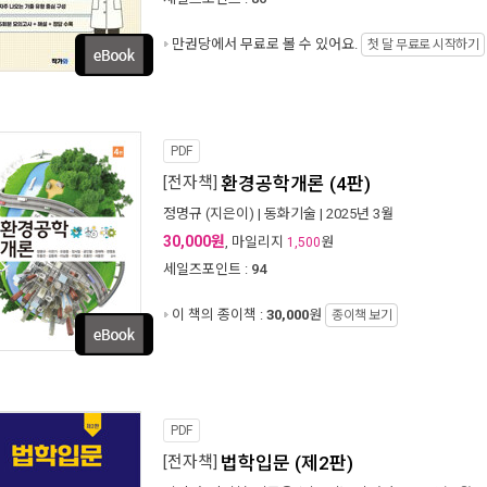
만권당에서
무료로 볼 수 있어요.
첫 달 무료로 시작하기
PDF
[전자책]
환경공학개론 (4판)
정명규
(지은이) |
동화기술
| 2025년 3월
30,000원
, 마일리지
원
1,500
세일즈포인트 :
94
이 책의 종이책 :
30,000
원
종이책 보기
PDF
[전자책]
법학입문 (제2판)