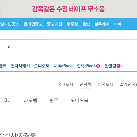
알라딘굿즈
온라인중고
중고매장
우주점
음반
블루레이
커피
벤트
전자책캐시
오디오북
대여eBook
연재eBook
만권당
N
N
국내도서
전자책
외국도서
알라딘굿
BL
라노벨
판무
오디오북
 수험서/자격증