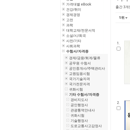
가격대별 eBook
출간 3개
건강/취미
경제경영
1위
고전
과학
대학교재/전문서적
소설/시/희곡
사전/기타
1.
사회과학
수험서/자격증
경제/금융/회계/물류
공무원 수험서
공인중개사/주택관리사
교원임용시험
국가기술자격
국가전문자격
귀화시험
기타 수험서/자격증
경비지도사
2.
공인행정사
관광통역안내사
귀화시험
기술행정사
도로교통사고감정사