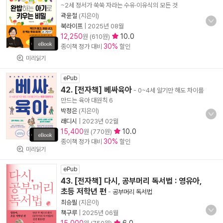
~2세 정서가 쑥쑥 자라는 수유·이유식의 모든 것
곽윤철
(지은이)
북라이프
|
2025년 08월
12,250
10.0
원 (610원)
30%
종이책 정가 대비
할인
미리읽기
ePub
42. [전자책] 베싸육아
- 0~4세 알기만 해도 차이를
만드는 육아 대원칙 6
박정은
(지은이)
래디시
|
2023년 02월
15,400
10.0
원 (770원)
30%
종이책 정가 대비
할인
미리읽기
ePub
43. [전자책] 다시, 공부머리 독서법 : 영유아,
초등 저학년 편
-
공부머리 독서법
최승필
(지은이)
책구루
|
2025년 06월