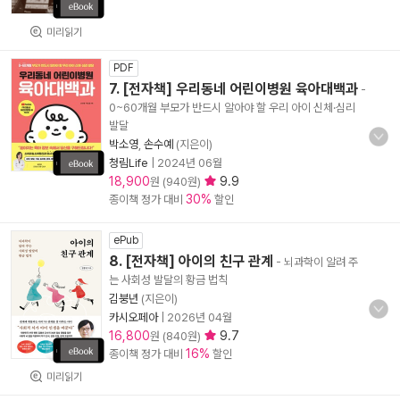
미리읽기
PDF
7. [전자책] 우리동네 어린이병원 육아대백과
-
0~60개월 부모가 반드시 알아야 할 우리 아이 신체·심리
발달
박소영
,
손수예
(지은이)
청림Life
|
2024년 06월
18,900
9.9
원 (940원)
30%
종이책 정가 대비
할인
ePub
8. [전자책] 아이의 친구 관계
- 뇌과학이 알려 주
는 사회성 발달의 황금 법칙
김붕년
(지은이)
카시오페아
|
2026년 04월
16,800
9.7
원 (840원)
16%
종이책 정가 대비
할인
미리읽기