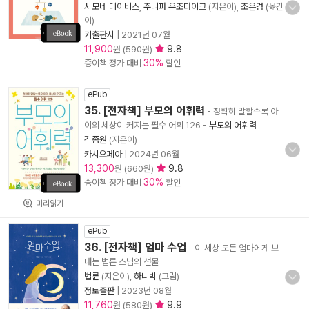
시모네 데이비스
,
주니파 우조다이크
(지은이),
조은경
(옮긴
이)
키출판사
|
2021년 07월
11,900
9.8
원 (590원)
30%
종이책 정가 대비
할인
ePub
35. [전자책] 부모의 어휘력
- 정확히 말할수록 아
이의 세상이 커지는 필수 어휘 126
-
부모의 어휘력
김종원
(지은이)
카시오페아
|
2024년 06월
13,300
9.8
원 (660원)
30%
종이책 정가 대비
할인
미리읽기
ePub
36. [전자책] 엄마 수업
- 이 세상 모든 엄마에게 보
내는 법륜 스님의 선물
법륜
(지은이),
하니박
(그림)
정토출판
|
2023년 08월
11,760
9.9
원 (580원)