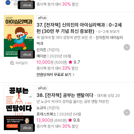
30%
종이책 정가 대비
할인
ePub
37. [전자책] 신의진의 아이심리백과 : 0~2세
편 (30만 부 기념 최신 증보판)
- 0~2세 부모가
꼭 알아야 할 아이 성장에 관한 모든 것
-
신의진의 아이심리
백과
신의진
(지은이)
메이븐
|
2020년 06월
10,000
9.7
원 (500원)
미리읽기
33%
종이책 정가 대비
할인
만권당에서 무료로 보기
ePub
38. [전자책] 공부는 멘탈이다
- 대치동 상담 20
년 노규식 박사의 성적을 올리는 공부 멘탈 처방전
노규식
(지은이)
포레스트북스
|
2026년 04월
13,900
9.8
원 (690원)
30%
종이책 정가 대비
할인