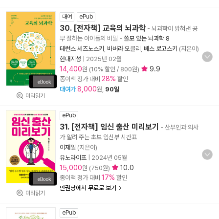
대여
ePub
30. [전자책] 교육의 뇌과학
- 뇌과학이 밝혀낸 공
부 잘하는 아이들의 비밀
-
쓸모 있는 뇌과학 8
테런스 세즈노스키
,
바버라 오클리
,
베스 로고스키
(지은이)
현대지성
|
2025년 02월
14,400
9.9
원 (10% 할인 / 800원)
28%
종이책 정가 대비
할인
8,000
대여가
원,
90일
미리읽기
ePub
31. [전자책] 임신 출산 미리보기
- 산부인과 의사
가 알려 주는 초보 임신부 시간표
이재일
(지은이)
유노라이프
|
2024년 05월
15,000
10.0
원 (750원)
17%
종이책 정가 대비
할인
만권당에서 무료로 보기
미리읽기
ePub