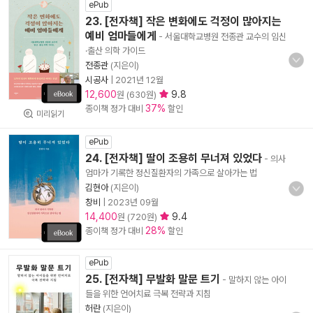
ePub
23. [전자책] 작은 변화에도 걱정이 많아지는
예비 엄마들에게
- 서울대학교병원 전종관 교수의 임신
·출산 의학 가이드
전종관
(지은이)
시공사
|
2021년 12월
12,600
9.8
원 (630원)
37%
종이책 정가 대비
할인
미리읽기
ePub
24. [전자책] 딸이 조용히 무너져 있었다
- 의사
엄마가 기록한 정신질환자의 가족으로 살아가는 법
김현아
(지은이)
창비
|
2023년 09월
14,400
9.4
원 (720원)
28%
종이책 정가 대비
할인
ePub
25. [전자책] 무발화 말문 트기
- 말하지 않는 아이
들을 위한 언어치료 극복 전략과 지침
허란
(지은이)