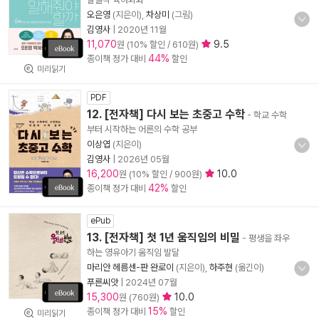
오은영
(지은이),
차상미
(그림)
김영사
|
2020년 11월
11,070
9.5
원 (10% 할인 / 610원)
44%
종이책 정가 대비
할인
미리읽기
PDF
12. [전자책] 다시 보는 초중고 수학
- 학교 수학
부터 시작하는 어른의 수학 공부
이상엽
(지은이)
김영사
|
2026년 05월
16,200
10.0
원 (10% 할인 / 900원)
42%
종이책 정가 대비
할인
ePub
13. [전자책] 첫 1년 움직임의 비밀
- 평생을 좌우
하는 영유아기 움직임 발달
마리안 헤름센-판 완로이
(지은이),
하주현
(옮긴이)
푸른씨앗
|
2024년 07월
15,300
10.0
원 (760원)
15%
종이책 정가 대비
할인
미리읽기