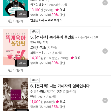
위즈덤하우스
|
2023년 09월
13,160
9.4
원 (650원)
30%
종이책 정가 대비
할인
만권당에서 무료로 보기
미리읽기
ePub
5. [전자책] 똑게육아 올인원
- 먹·놀·잠에서 애착,
훈육, 멘탈까지
로리(김준희)
(지은이)
북로스트
|
2025년 07월
14,310
9.0
원 (10% 할인 / 790원)
30%
종이책 정가 대비
할인
미리읽기
ePub
6. [전자책] 나는 가해자의 엄마입니다
수 클리볼드
(지은이),
홍한별
(옮긴이)
반비
|
2016년 07월
11,000
8.4
원 (550원)
35%
종이책 정가 대비
할인