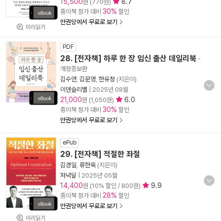
15,500
8.7
원 (770원)
30%
종이책 정가 대비
할인
만권당에서 무료로 보기
미리읽기
PDF
28. [전자책] 하루 한 장 임신 출산 데일리북
-
개정증보판
김수연
,
김문영
,
한유정
(지은이)
이덴슬리벨
|
2025년 08월
21,000
6.0
원 (1,050원)
30%
종이책 정가 대비
할인
만권당에서 무료로 보기
ePub
29. [전자책] 적절한 좌절
김경일
,
류한욱
(지은이)
저녁달
|
2025년 05월
14,400
9.9
원 (10% 할인 / 800원)
28%
종이책 정가 대비
할인
만권당에서 무료로 보기
미리읽기