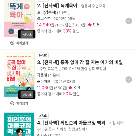
2. [전자책] 똑게육아
- 영유아 수면교육
로리(김준희)
(지은이)
북로스트
|
2022년 05월
14,940
9.5
원 (10% 할인 / 830원)
33%
종이책 정가 대비
할인
미리읽기
ePub
3. [전자책] 통곡 없이 잠 잘 자는 아기의 비밀
- 수면 교육 전문가의 0~2세 현실 밀착 코칭법
곽윤철
(지은이)
북라이프
|
2021년 08월
11,060
8.6
원 (550원)
30%
종이책 정가 대비
할인
미리읽기
ePub
4. [전자책] 최민준의 아들코칭 백과
- 기질 파악
부터 말공부, 사회성, 감정코칭까지
최민준
(지은이)