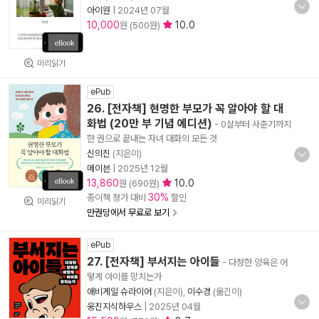
아이원
|
2024년 07월
10,000
10.0
원 (500원)
미리읽기
ePub
26. [전자책] 현명한 부모가 꼭 알아야 할 대
화법 (20만 부 기념 에디션)
- 0살부터 사춘기까지
한 권으로 끝내는 자녀 대화의 모든 것
신의진
(지은이)
메이븐
|
2025년 12월
13,860
10.0
원 (690원)
30%
종이책 정가 대비
할인
미리읽기
만권당에서 무료로 보기
ePub
27. [전자책] 부서지는 아이들
- 다정한 양육은 어
떻게 아이를 망치는가
애비게일 슈라이어
(지은이),
이수경
(옮긴이)
웅진지식하우스
|
2025년 04월