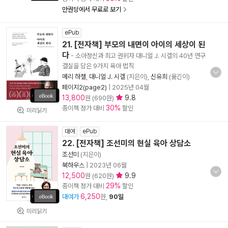
만권당에서 무료로 보기
ePub
21. [전자책] 부모의 내면이 아이의 세상이 된
다
- 소아정신과 최고 권위자 대니얼 J. 시겔의 40년 연구
결실을 담은 9가지 육아 법칙
메리 하첼
,
대니얼 J. 시겔
(지은이),
신유희
(옮긴이)
페이지2(page2)
|
2025년 04월
13,800
9.8
원 (690원)
30%
종이책 정가 대비
할인
미리읽기
대여
ePub
22. [전자책] 조선미의 현실 육아 상담소
조선미
(지은이)
북하우스
|
2023년 06월
12,500
9.9
원 (620원)
29%
종이책 정가 대비
할인
6,250
대여가
원,
90일
미리읽기