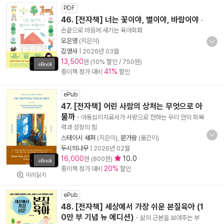
PDF
46. [전자책] 너는 꽃이야, 별이야, 바람이야
-
손끝으로 마음에 새기는 육아회화
오은영
(지은이)
김영사
|
2026년 03월
13,500
원 (10% 할인 / 750원)
41%
종이책 정가 대비
할인
ePub
47. [전자책] 어린 사람의 상처는 무엇으로 아
물까
- 아동심리치료사가 사랑으로 전하는 우리 안의 회복
력과 성장의 힘
스테이시 섀퍼
(지은이),
문가람
(옮긴이)
두시의나무
|
2026년 02월
16,000
10.0
원 (800원)
20%
종이책 정가 대비
할인
미리읽기
ePub
48. [전자책] 세상에서 가장 쉬운 본질육아 (1
0만 부 기념 뉴 에디션)
- 삶의 근본을 보여주는 부