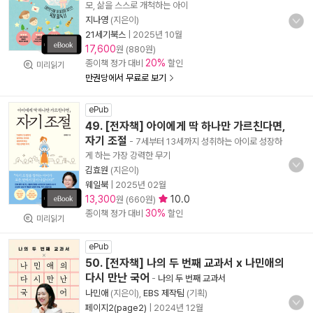
모, 삶을 스스로 개척하는 아이
지나영
(지은이)
21세기북스
|
2025년 10월
17,600
원 (880원)
20%
종이책 정가 대비
할인
미리읽기
만권당에서 무료로 보기
ePub
49. [전자책] 아이에게 딱 하나만 가르친다면,
자기 조절
- 7세부터 13세까지 성취하는 아이로 성장하
게 하는 가장 강력한 무기
김효원
(지은이)
웨일북
|
2025년 02월
13,300
10.0
원 (660원)
30%
종이책 정가 대비
할인
미리읽기
ePub
50. [전자책] 나의 두 번째 교과서 x 나민애의
다시 만난 국어
-
나의 두 번째 교과서
나민애
(지은이),
EBS 제작팀
(기획)
페이지2(page2)
|
2024년 12월