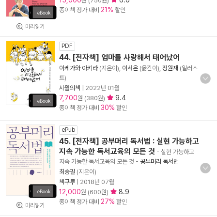
15,000
6.0
원 (750원)
21%
종이책 정가 대비
할인
미리읽기
PDF
44. [전자책] 엄마를 사랑해서 태어났어
이케가와 아키라
(지은이),
이서은
(옮긴이),
정원재
(일러스
트)
시월의책
|
2022년 01월
7,700
9.4
원 (380원)
30%
종이책 정가 대비
할인
ePub
45. [전자책] 공부머리 독서법 : 실현 가능하고
지속 가능한 독서교육의 모든 것
- 실현 가능하고
지속 가능한 독서교육의 모든 것
-
공부머리 독서법
최승필
(지은이)
책구루
|
2018년 07월
12,000
8.9
원 (600원)
27%
종이책 정가 대비
할인
미리읽기