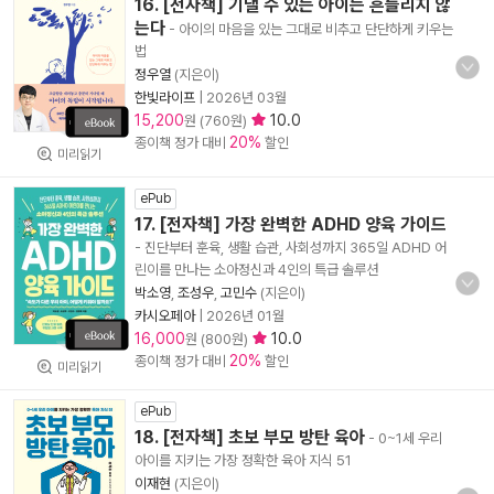
16. [전자책] 기댈 수 있는 아이는 흔들리지 않
는다
- 아이의 마음을 있는 그대로 비추고 단단하게 키우는
법
정우열
(지은이)
한빛라이프
|
2026년 03월
15,200
10.0
원 (760원)
20%
종이책 정가 대비
할인
미리읽기
ePub
17. [전자책] 가장 완벽한 ADHD 양육 가이드
- 진단부터 훈육, 생활 습관, 사회성까지 365일 ADHD 어
린이를 만나는 소아정신과 4인의 특급 솔루션
박소영
,
조성우
,
고민수
(지은이)
카시오페아
|
2026년 01월
16,000
10.0
원 (800원)
20%
종이책 정가 대비
할인
미리읽기
ePub
18. [전자책] 초보 부모 방탄 육아
- 0~1세 우리
아이를 지키는 가장 정확한 육아 지식 51
이재현
(지은이)