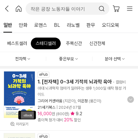
일반
만화
로맨스
BL
라노벨
판무
오디오북
베스트셀러
스테디셀러
주목신간
신간전체
전자책
좋은부모
분야 선택
ePub
1. [전자책] 0~3세 기적의 뇌과학 육아
- 컬럼비
아대 뇌과학자 엄마가 알려주는 생후 1,000일 애착 형성 가
이드
그리어 커센바움
(지은이),
이은정
(옮긴이)
21세기북스
|
2024년 07월
16,000
9.2
원 (800원)
20%
종이책 정가 대비
할인
미리읽기
ePub