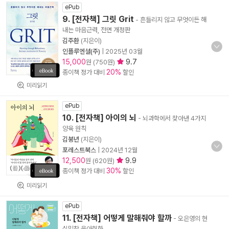
ePub
9. [전자책] 그릿 Grit
- 흔들리지 않고 무엇이든 해
내는 마음근력, 전면 개정판
김주환
(지은이)
인플루엔셜(주)
|
2025년 03월
15,000
9.7
원 (750원)
20%
종이책 정가 대비
할인
미리읽기
ePub
10. [전자책] 아이의 뇌
- 뇌과학에서 찾아낸 4가지
양육 원칙
김붕년
(지은이)
포레스트북스
|
2024년 12월
12,500
9.9
원 (620원)
30%
종이책 정가 대비
할인
미리읽기
ePub
11. [전자책] 어떻게 말해줘야 할까
- 오은영의 현
실밀착 육아회화