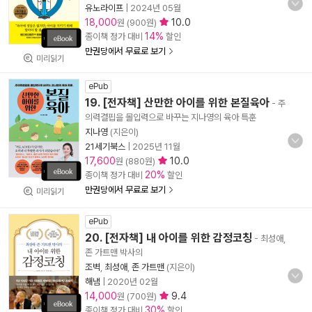
유노라이프
|
2024년 05월
18,000
10.0
원 (900원)
14%
종이책 정가 대비
할인
만권당에서 무료로 보기
미리읽기
ePub
19. [전자책] 산만한 아이를 위한 본질육아
- 주
의력결핍을 몰입력으로 바꾸는 지나영의 육아 특훈
지나영
(지은이)
21세기북스
|
2025년 11월
17,600
10.0
원 (880원)
20%
종이책 정가 대비
할인
만권당에서 무료로 보기
미리읽기
ePub
20. [전자책] 내 아이를 위한 감정코칭
- 최성애,
존 가트맨 박사의
조벽
,
최성애
,
존 가트맨
(지은이)
해냄
|
2020년 02월
14,000
9.4
원 (700원)
30%
종이책 정가 대비
할인