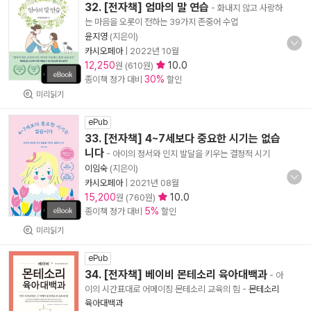
32. [전자책] 엄마의 말 연습
- 화내지 않고 사랑하
는 마음을 오롯이 전하는 39가지 존중어 수업
윤지영
(지은이)
카시오페아
|
2022년 10월
12,250
10.0
원 (610원)
30%
종이책 정가 대비
할인
미리읽기
ePub
33. [전자책] 4~7세보다 중요한 시기는 없습
니다
- 아이의 정서와 인지 발달을 키우는 결정적 시기
이임숙
(지은이)
카시오페아
|
2021년 08월
15,200
10.0
원 (760원)
5%
종이책 정가 대비
할인
미리읽기
ePub
34. [전자책] 베이비 몬테소리 육아대백과
- 아
이의 시간표대로 어메이징 몬테소리 교육의 힘
-
몬테소리
육아대백과