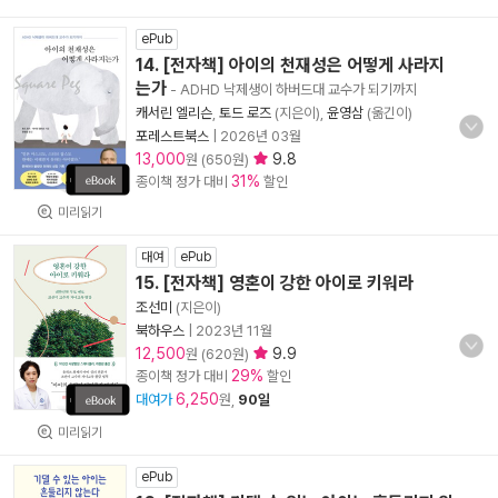
ePub
14. [전자책] 아이의 천재성은 어떻게 사라지
는가
- ADHD 낙제생이 하버드대 교수가 되기까지
캐서린 엘리슨
,
토드 로즈
(지은이),
윤영삼
(옮긴이)
포레스트북스
|
2026년 03월
13,000
9.8
원 (650원)
31%
종이책 정가 대비
할인
미리읽기
대여
ePub
15. [전자책] 영혼이 강한 아이로 키워라
조선미
(지은이)
북하우스
|
2023년 11월
12,500
9.9
원 (620원)
29%
종이책 정가 대비
할인
6,250
대여가
원,
90일
미리읽기
ePub