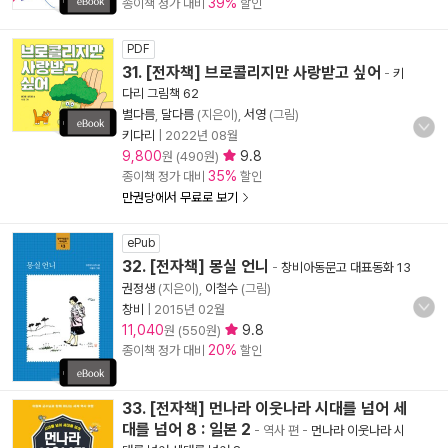
39%
종이책 정가 대비
할인
PDF
31. [전자책] 브로콜리지만 사랑받고 싶어
-
키
다리 그림책 62
별다름
,
달다름
(지은이),
서영
(그림)
키다리
|
2022년 08월
9,800
9.8
원 (490원)
35%
종이책 정가 대비
할인
만권당에서 무료로 보기
ePub
32. [전자책] 몽실 언니
-
창비아동문고 대표동화 13
권정생
(지은이),
이철수
(그림)
창비
|
2015년 02월
11,040
9.8
원 (550원)
20%
종이책 정가 대비
할인
33. [전자책] 먼나라 이웃나라 시대를 넘어 세
대를 넘어 8 : 일본 2
- 역사 편
-
먼나라 이웃나라 시