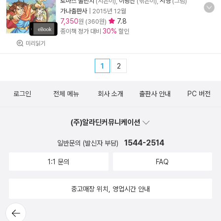
토마스 불핀치
(지은이),
이광진
(엮은이),
서영
(그림)
가나출판사
|
2015년 12월
7,350
7.8
원 (360원)
30%
종이책 정가 대비
할인
미리읽기
1
2
로그인
전체 메뉴
회사 소개
출판사 안내
PC 버전
(주)알라딘커뮤니케이션
1544-2514
일반문의 (발신자 부담)
1:1 문의
FAQ
중고매장 위치, 영업시간 안내
뒤로가
기