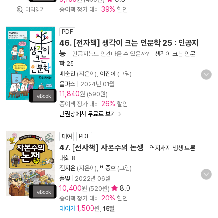
39%
종이책 정가 대비
할인
미리읽기
PDF
46. [전자책] 생각이 크는 인문학 25 : 인공지
능
- 인공지능도 인간다울 수 있을까?
-
생각이 크는 인문
학 25
배순민
(지은이),
이진아
(그림)
을파소
|
2024년 01월
11,840
원 (590원)
26%
종이책 정가 대비
할인
만권당에서 무료로 보기
대여
PDF
47. [전자책] 자본주의 논쟁
-
역지사지 생생 토론
대회 8
전지은
(지은이),
박종호
(그림)
풀빛
|
2022년 06월
10,400
8.0
원 (520원)
20%
종이책 정가 대비
할인
1,500
대여가
원,
15일