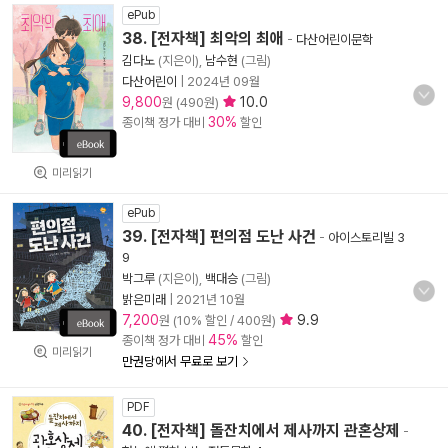
ePub
38. [전자책] 최악의 최애
-
다산어린이문학
김다노
(지은이),
남수현
(그림)
다산어린이
|
2024년 09월
9,800
10.0
원 (490원)
30%
종이책 정가 대비
할인
미리읽기
ePub
39. [전자책] 편의점 도난 사건
-
아이스토리빌 3
9
박그루
(지은이),
백대승
(그림)
밝은미래
|
2021년 10월
7,200
9.9
원 (10% 할인 / 400원)
45%
종이책 정가 대비
할인
미리읽기
만권당에서 무료로 보기
PDF
40. [전자책] 돌잔치에서 제사까지 관혼상제
-