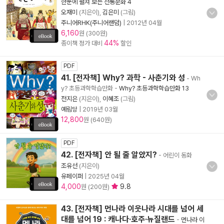
한눈에 펼쳐 보는 전통문화 4
오재미
(지은이),
김은미
(그림)
주니어RHK(주니어랜덤)
|
2012년 04월
6,160
원 (300원)
44%
종이책 정가 대비
할인
PDF
41. [전자책] Why? 과학 - 사춘기와 성
- Wh
y? 초등과학학습만화
-
Why? 초등과학학습만화 13
전지은
(지은이),
이혜조
(그림)
예림당
|
2019년 03월
12,800
원 (640원)
PDF
42. [전자책] 안 될 줄 알았지?
- 어린이 동화
조유선
(지은이)
유페이퍼
|
2025년 04월
4,000
9.8
원 (200원)
43. [전자책] 먼나라 이웃나라 시대를 넘어 세
대를 넘어 19 : 캐나다·호주·뉴질랜드
-
먼나라 이