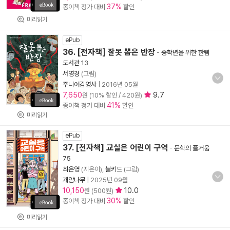
37%
종이책 정가 대비
할인
미리읽기
ePub
36. [전자책] 잘못 뽑은 반장
-
중학년을 위한 한뼘
도서관 13
서영경
(그림)
주니어김영사
|
2016년 05월
7,650
9.7
원 (10% 할인 / 420원)
41%
종이책 정가 대비
할인
미리읽기
ePub
37. [전자책] 교실은 어린이 구역
-
문학의 즐거움
75
최은영
(지은이),
불키드
(그림)
개암나무
|
2025년 09월
10,150
10.0
원 (500원)
30%
종이책 정가 대비
할인
미리읽기