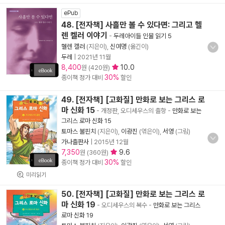
ePub
48. [전자책] 사흘만 볼 수 있다면: 그리고 헬
렌 켈러 이야기
-
두레아이들 인물 읽기 5
헬렌 켈러
(지은이),
신여명
(옮긴이)
두레
|
2021년 11월
8,400
10.0
원 (420원)
30%
종이책 정가 대비
할인
49. [전자책] [고화질] 만화로 보는 그리스 로
마 신화 15
- 개정판, 오디세우스의 출항
-
만화로 보는
그리스 로마 신화 15
토마스 불핀치
(지은이),
이광진
(엮은이),
서영
(그림)
가나출판사
|
2015년 12월
7,350
9.6
원 (360원)
30%
종이책 정가 대비
할인
미리읽기
50. [전자책] [고화질] 만화로 보는 그리스 로
마 신화 19
- 오디세우스의 복수
-
만화로 보는 그리스
로마 신화 19