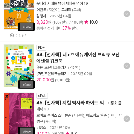
웃나라 시대를 넘어 세대를 넘어 19
이원복
(지은이),
그림떼
(그림)
김영사
|
2025년 04월
8,820
10.0
원 (10% 할인 / 490원)
37%
종이책 정가 대비
할인
미리읽기
PDF
44. [전자책] 레고® 에듀케이션 브릭큐 모션
에센셜 워크북
㈜핸즈온테크놀러지
(엮은이)
㈜핸즈온테크놀러지
|
2025년 02월
20,000
원 (1,000원)
ePub
45. [전자책] 지킬 박사와 하이드 씨
-
비룡소 클
래식 33
로버트 루이스 스티븐슨
(지은이),
에드워드 윌슨
(그림),
박
광규
(옮긴이)
비룡소
|
2024년 10월
9,100
9.3
원 (450원)