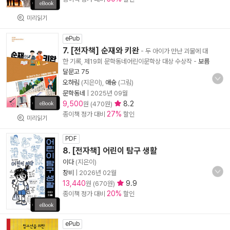
미리읽기
ePub
7. [전자책] 순재와 키완
- 두 아이가 만난 괴물에 대
한 기록, 제19회 문학동네어린이문학상 대상 수상작
-
보름
달문고 75
오하림
(지은이),
애슝
(그림)
문학동네
|
2025년 09월
9,500
8.2
원 (470원)
27%
종이책 정가 대비
할인
미리읽기
PDF
8. [전자책] 어린이 탐구 생활
이다
(지은이)
창비
|
2026년 02월
13,440
9.9
원 (670원)
20%
종이책 정가 대비
할인
ePub