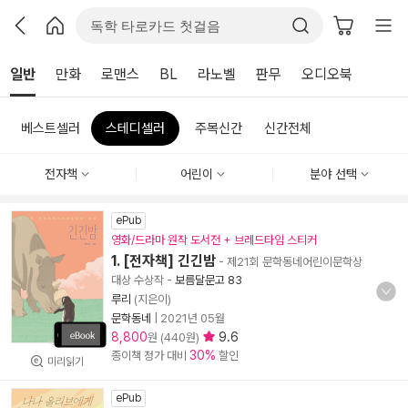
일반
만화
로맨스
BL
라노벨
판무
오디오북
베스트셀러
스테디셀러
주목신간
신간전체
전자책
어린이
분야 선택
ePub
영화/드라마 원작 도서전 + 브레드타임 스티커
1. [전자책] 긴긴밤
- 제21회 문학동네어린이문학상
대상 수상작
-
보름달문고 83
루리
(지은이)
문학동네
|
2021년 05월
8,800
9.6
원 (440원)
30%
종이책 정가 대비
할인
미리읽기
ePub