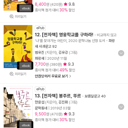
8,400
9.8
원 (420원)
30%
종이책 정가 대비
할인
미리읽기
ePub
12. [전자책] 영웅학교를 구하라!
- 비교하지 않고
‘나’를 찾아가는 어린이, 2020 문학나눔 선정 도서
-
파랑
새 사과문고 92
범유진
(지은이),
김유강
(그림)
파랑새
|
2020년 11월
7,700
9.3
원 (380원)
49%
종이책 정가 대비
할인
미리읽기
만권당에서 무료로 보기
ePub
13. [전자책] 봉주르, 뚜르
-
보름달문고 40
한윤섭
(지은이),
김진화
(그림)
문학동네
|
2019년 03월
9,500
9.3
원 (470원)
30%
종이책 정가 대비
할인