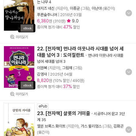
는 나무 4
아지즈 네신
(지은이),
이종균
(그림),
이난아
(옮긴이)
푸른숲주니어
|
2016년 03월
6,380
9.0
원 (310원)
47%
종이책 정가 대비
할인
미리읽기
22. [전자책] 먼나라 이웃나라 시대를 넘어 세
대를 넘어 3 : 도이칠란트
-
먼나라 이웃나라 시대를
넘어 세대를 넘어 3
이원복
(지은이),
그림떼
(그림)
김영사
|
2025년 04월
8,820
원 (10% 할인 / 490원)
37%
종이책 정가 대비
할인
미리읽기
ePub
23. [전자책] 샬롯의 거미줄
-
시공주니어 문고 3단
계 35
엘윈 브룩스 화이트
(지은이),
가스 윌리엄스
(그림),
김화곤
(옮긴이)