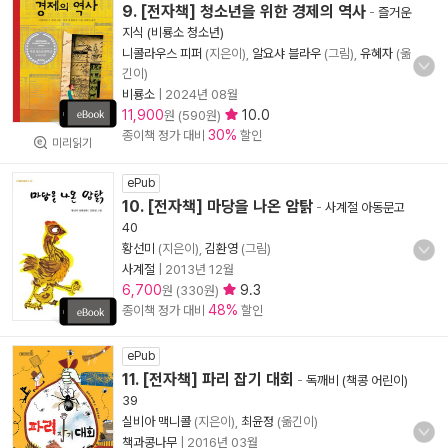
9. [전자책] 청소년을 위한 경제의 역사
-
즐거운
지식 (비룡소 청소년)
니콜라우스 피퍼
(지은이),
알요샤 블라우
(그림),
유혜자
(옮
긴이)
비룡소
|
2024년 08월
11,900
10.0
원 (590원)
30%
종이책 정가 대비
할인
미리읽기
ePub
10. [전자책] 마당을 나온 암탉
-
사계절 아동문고
40
황선미
(지은이),
김환영
(그림)
사계절
|
2013년 12월
6,700
9.3
원 (330원)
48%
종이책 정가 대비
할인
ePub
11. [전자책] 파리 잡기 대회
-
독깨비 (책콩 어린이)
39
실비아 맥니콜
(지은이),
최윤정
(옮긴이)
책과콩나무
|
2016년 03월