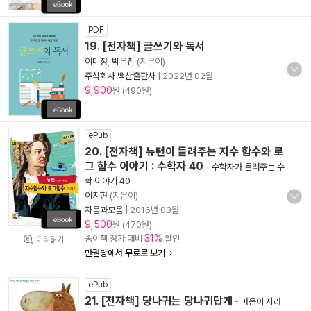
PDF
19. [전자책] 글쓰기와 독서
이미정
,
박은진
(지은이)
주식회사 백산출판사
|
2022년 02월
9,900
원 (490원)
ePub
20. [전자책] 뉴턴이 들려주는 지수 함수와 로
그 함수 이야기 : 수학자 40
-
수학자가 들려주는 수
학 이야기 40
이지현
(지은이)
자음과모음
|
2016년 03월
9,500
원 (470원)
31%
종이책 정가 대비
할인
미리읽기
만권당에서 무료로 보기
ePub
21. [전자책] 당나귀는 당나귀답게
-
마음이 자라