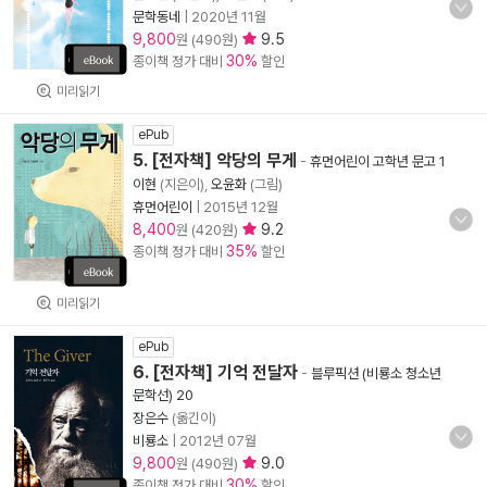
문학동네
|
2020년 11월
9,800
9.5
원 (490원)
30%
종이책 정가 대비
할인
미리읽기
ePub
5. [전자책] 악당의 무게
-
휴먼어린이 고학년 문고 1
이현
(지은이),
오윤화
(그림)
휴먼어린이
|
2015년 12월
8,400
9.2
원 (420원)
35%
종이책 정가 대비
할인
미리읽기
ePub
6. [전자책] 기억 전달자
-
블루픽션 (비룡소 청소년
문학선) 20
장은수
(옮긴이)
비룡소
|
2012년 07월
9,800
9.0
원 (490원)
30%
종이책 정가 대비
할인