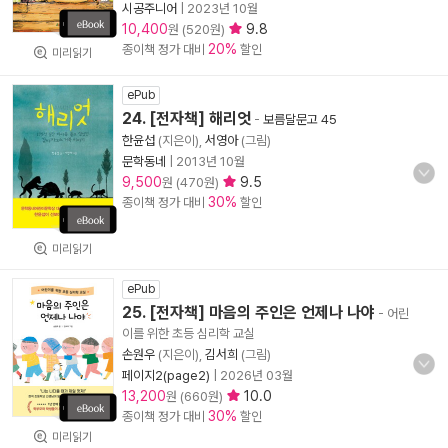
시공주니어
|
2023년 10월
10,400
9.8
원 (520원)
20%
종이책 정가 대비
할인
미리읽기
ePub
24. [전자책] 해리엇
-
보름달문고 45
한윤섭
(지은이),
서영아
(그림)
문학동네
|
2013년 10월
9,500
9.5
원 (470원)
30%
종이책 정가 대비
할인
미리읽기
ePub
25. [전자책] 마음의 주인은 언제나 나야
- 어린
이를 위한 초등 심리학 교실
손원우
(지은이),
김서희
(그림)
페이지2(page2)
|
2026년 03월
13,200
10.0
원 (660원)
30%
종이책 정가 대비
할인
미리읽기