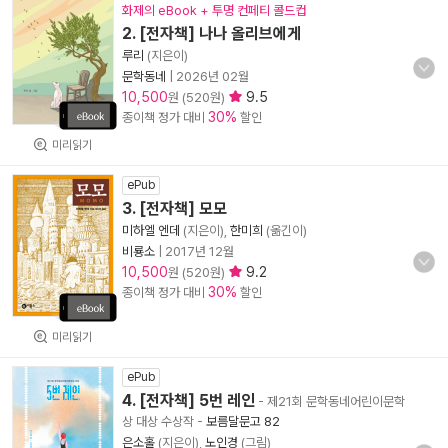
화제의 eBook + 투명 컨페티 콜드컵
2. [전자책] 나나 올리브에게
루리
(지은이)
문학동네
|
2026년 02월
10,500
9.5
원 (520원)
30%
종이책 정가 대비
할인
미리읽기
ePub
3. [전자책] 모모
미하엘 엔데
(지은이),
한미희
(옮긴이)
비룡소
|
2017년 12월
10,500
9.2
원 (520원)
30%
종이책 정가 대비
할인
미리읽기
ePub
4. [전자책] 5번 레인
- 제21회 문학동네어린이문학
상 대상 수상작
-
보름달문고 82
은소홀
(지은이),
노인경
(그림)