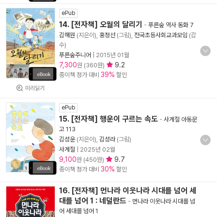
ePub
14. [전자책] 오월의 달리기
-
푸른숲 역사 동화 7
김해원
(지은이),
홍정선
(그림),
전국초등사회교과모임
(감
수)
푸른숲주니어
|
2015년 01월
7,300
9.2
원 (360원)
39%
종이책 정가 대비
할인
미리읽기
ePub
15. [전자책] 행운이 구르는 속도
-
사계절 아동문
고 113
김성운
(지은이),
김성라
(그림)
사계절
|
2025년 02월
9,100
9.7
원 (450원)
30%
종이책 정가 대비
할인
16. [전자책] 먼나라 이웃나라 시대를 넘어 세
대를 넘어 1 : 네덜란드
-
먼나라 이웃나라 시대를 넘
어 세대를 넘어 1