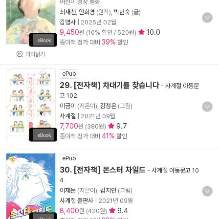
어린이 성장 동화
최재천
,
안희경
(원작),
박현숙
(글)
김영사
|
2025년 02월
9,450
10.0
원 (10% 할인 / 520원)
39%
종이책 정가 대비
할인
미리읽기
ePub
29. [전자책] 차대기를 찾습니다
-
사계절 아동문
고 102
이금이
(지은이),
김정은
(그림)
사계절
|
2021년 09월
7,700
9.7
원 (380원)
41%
종이책 정가 대비
할인
ePub
30. [전자책] 몬스터 차일드
-
사계절 아동문고 10
4
이재문
(지은이),
김지인
(그림)
사계절 출판사
|
2021년 09월
8,400
9.4
원 (420원)