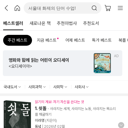
베스트셀러
새로나온 책
추천마법사
추천도서
주간 베스트
지금 베스트
어제 베스트
특가 베스트
북플
AD
영화와 함께 읽는 어린이 오디세이
<오디세이아>
국내도서
사회과학
사회학
사회사
읽기의 계보: 자기 자신을 쓴다는 것
1. 쇳돌
- 사라지는 세계, 사라지는 노동, 사라지는 목소리
를 채굴하기
이라영
(지은이)
동녘
|
2026년 02월