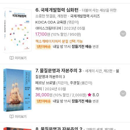
6. 국제개발협력 심화편
- 더불어 사는 세상을 위한
소중한 첫걸음, 개정판
-
국제개발협력 시리즈
KOICA ODA 교육원
(엮은이)
아이스크림미디어
|
2023년 05월
17,100
원 (10% 할인 / 950원)
책소개페이지에서 분철 선택 가능
내일 밤 11시
잠들기전 배송
양탄자배송
변경
미리보기
7. 물질문명과 자본주의 3
- 세계의 시간, 제2판
-
물
질문명과 자본주의 3
페르낭 브로델
(지은이),
주경철
(옮긴이)
까치
|
2024년 03월
36,000
8.0
원 (10% 할인 / 2,000원)
내일 밤 11시
잠들기전 배송
양탄자배송
변경
미리보기
8. 물질문명과 자본주의 2
- 교환의 세계, 제2판
-