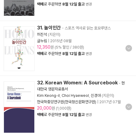
택배
로 주문하면
8월 12일 출고
변경
31. 놀이인간
- 스포츠 역사로 읽는 호모루덴스
허진석
(지은이)
글누림
|
2015년 08월
12,350
원 (5% 할인 / 380원)
택배
로 주문하면
8월 12일 출고
변경
32. Korean Women: A Sourcebook
-
현
대한국 영문자료총서
Kim Keong-il
,
Choi Hyaeweol
,
신경아
(지은이)
한국학중앙연구원(한국정신문화연구원)
|
2017년 07월
20,000
원 (1,000원)
택배
로 주문하면
8월 12일 출고
변경