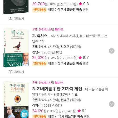
29,700
9.8
원 (10% 할인 / 1,650원)
내일 아침 7시
출근전 배송
양탄자배송
변경
미리보기
유발 하라리 스틸 북마크
2. 넥서스
- 석기시대부터 AI까지, 정보 네트워크로 보는
인류 역사
유발 하라리
(지은이),
김명주
(옮긴이)
김영사
|
2024년 10월
25,020
8.7
원 (10% 할인 / 1,390원)
내일 아침 7시
출근전 배송
양탄자배송
변경
미리보기
유발 하라리 스틸 북마크
3. 21세기를 위한 21가지 제언
- 더 나은 오늘은 어
떻게 가능한가
-
인류 3부작 시리즈
유발 하라리
(지은이),
전병근
(옮긴이)
김영사
|
2018년 09월
24,120
9.1
원 (10% 할인 / 1,340원)
내일 밤 11시
잠들기전 배송
양탄자배송
변경