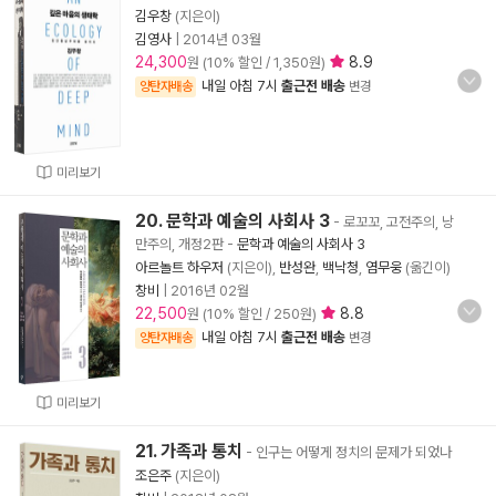
김우창
(지은이)
김영사
|
2014년 03월
24,300
8.9
원 (10% 할인 / 1,350원)
내일 아침 7시
출근전 배송
양탄자배송
변경
미리보기
20. 문학과 예술의 사회사 3
- 로꼬꼬, 고전주의, 낭
만주의, 개정2판
-
문학과 예술의 사회사 3
아르놀트 하우저
(지은이),
반성완
,
백낙청
,
염무웅
(옮긴이)
창비
|
2016년 02월
22,500
8.8
원 (10% 할인 / 250원)
내일 아침 7시
출근전 배송
양탄자배송
변경
미리보기
21. 가족과 통치
- 인구는 어떻게 정치의 문제가 되었나
조은주
(지은이)