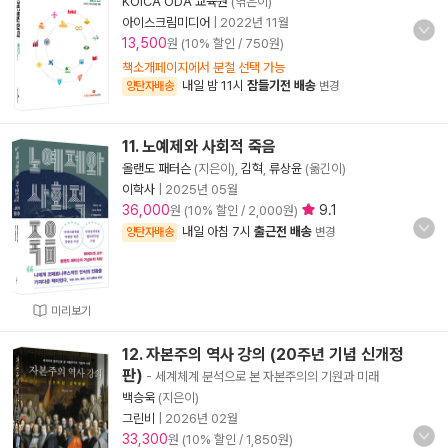
KOICA ODA 교육원
(엮은이)
아이스크림미디어
|
2022년 11월
13,500
원 (10% 할인 / 750원)
책소개페이지에서 분철 선택 가능
내일 밤 11시
잠들기전 배송
양탄자배송
변경
11. 노예제와 사회적 죽음
올랜도 패터슨
(지은이),
김혁
,
류상윤
(옮긴이)
이학사
|
2025년 05월
36,000
9.1
원 (10% 할인 / 2,000원)
내일 아침 7시
출근전 배송
양탄자배송
변경
미리보기
12. 자본주의 역사 강의 (20주년 기념 신개정
판)
- 세계체계 분석으로 본 자본주의의 기원과 미래
백승욱
(지은이)
그린비
|
2026년 02월
33,300
원 (10% 할인 / 1,850원)