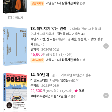
내일 밤 11시
잠들기전 배송
양탄자배송
변경
미리보기
13. 책임지지 않는 권력
- 미디어의 진화, 그 권력 재
편과 제도의 사회사
-
컬처룩 미디어 총서 43
제임스 커런
,
진 시튼
(지은이),
김예란
,
정준희
,
이성민
,
김경
화
(옮긴이)
컬처룩
|
2026년 02월
45,600
원 (5% 할인 / 1,440원)
내일 밤 11시
잠들기전 배송
양탄자배송
변경
14. 90년대
- 깊고도 가벼웠던 10년간의 질주
척 클로스터만
(지은이),
임경은
(옮긴이)
온워드
|
2023년 08월
22,500
9.6
원 (10% 할인 / 1,250원)
택배
로 주문하면
8월 12일 출고
변경