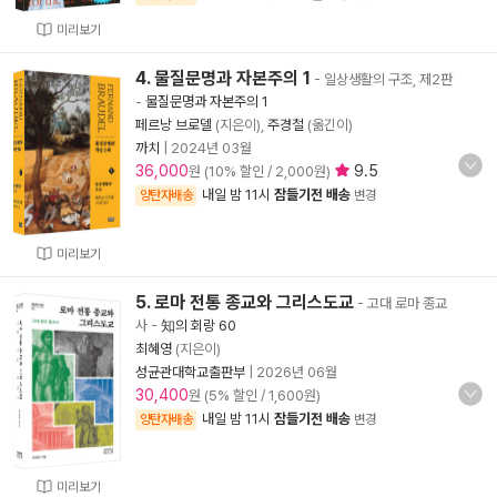
미리보기
4. 물질문명과 자본주의 1
- 일상생활의 구조, 제2판
-
물질문명과 자본주의 1
페르낭 브로델
(지은이),
주경철
(옮긴이)
까치
|
2024년 03월
36,000
9.5
원 (10% 할인 / 2,000원)
내일 밤 11시
잠들기전 배송
양탄자배송
변경
미리보기
5. 로마 전통 종교와 그리스도교
- 고대 로마 종교
사
-
知의 회랑 60
최혜영
(지은이)
성균관대학교출판부
|
2026년 06월
30,400
원 (5% 할인 / 1,600원)
내일 밤 11시
잠들기전 배송
양탄자배송
변경
미리보기