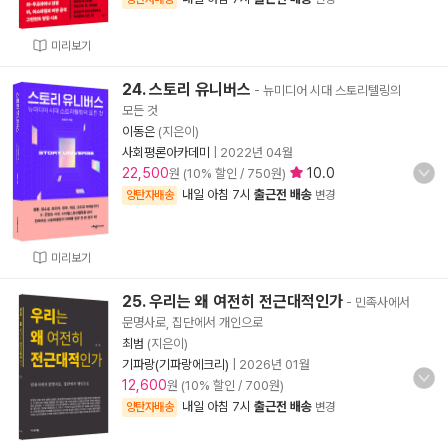
미리보기
24. 스토리 유니버스
- 뉴미디어 시대 스토리텔링의
모든 것
이동은
(지은이)
사회평론아카데미
|
2022년 04월
22,500
10.0
원 (10% 할인 / 750원)
내일 아침 7시
출근전 배송
양탄자배송
변경
미리보기
25. 우리는 왜 여전히 전근대적인가
- 민족사에서
문명사로, 집단에서 개인으로
최범
(지은이)
기파랑(기파랑에크리)
|
2026년 01월
12,600
원 (10% 할인 / 700원)
내일 아침 7시
출근전 배송
양탄자배송
변경