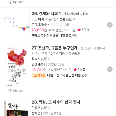
미리보기
26. 경제와 사회 1
-
우리 시대의 고전 8
막스 베버
(지은이),
박성환
(옮긴이)
문학과지성사
|
2003년 10월
28,800
10.0
원 (10% 할인 / 1,600원)
택배
로 주문하면
8월 11일 출고
변경
27. 조선족, 그들은 누구인가
- 중국 정착 과정에서
의 슬픈 역사, 10주년 기념 수정 증보판
곽승지
(지은이)
인간사랑
|
2023년 02월
23,750
10.0
원 (5% 할인 / 750원)
내일 아침 7시
출근전 배송
양탄자배송
변경
미리보기
28. 학살, 그 이후의 삶과 정치
한성훈
(지은이)
산처럼
|
2018년 03월