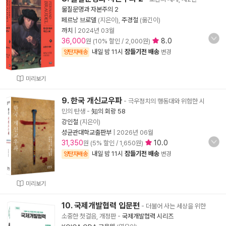
물질문명과 자본주의 2
페르낭 브로델
(지은이),
주경철
(옮긴이)
까치
|
2024년 03월
36,000
8.0
원 (10% 할인 / 2,000원)
내일 밤 11시
잠들기전 배송
양탄자배송
변경
미리보기
9. 한국 개신교우파
- 극우정치의 행동대와 위험한 시
민의 탄생
-
知의 회랑 58
강인철
(지은이)
성균관대학교출판부
|
2026년 06월
31,350
10.0
원 (5% 할인 / 1,650원)
내일 밤 11시
잠들기전 배송
양탄자배송
변경
미리보기
10. 국제개발협력 입문편
- 더불어 사는 세상을 위한
소중한 첫걸음, 개정판
-
국제개발협력 시리즈