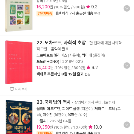
창비
|
2018년 08월
16,200
9.3
원 (10% 할인 / 900원)
내일 아침 7시
출근전 배송
양탄자배송
변경
22. 모차르트, 사회적 초상
- 한 천재에 대한 사회학
적 고찰
-
음악의 글 6
노르베르트 엘리아스
(지은이),
박미애
(옮긴이)
포노(PHONO)
|
2018년 02월
14,400
9.2
원 (10% 할인 / 800원)
택배
로 주문하면
8월 12일 출고
변경
미리보기
23. 국제법의 역사
- 살라망카에서 관타나모까지
올리비에 코르텐
,
피에르 클랭
(지은이),
제라르 브도레
(그
림),
이수진
(옮긴이),
옥창준
(감수)
그림씨
|
2026년 04월
19,350
10.0
원 (10% 할인 / 1,070원)
내일 아침 7시
출근전 배송
양탄자배송
변경