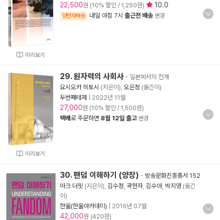
22,500
10.0
원 (10% 할인 / 1,250원)
내일 아침 7시
출근전 배송
양탄자배송
변경
미리보기
29. 원자력의 사회사
- 일본에서의 전개
요시오카 히토시
(지은이),
오은정
(옮긴이)
두번째테제
|
2022년 11월
27,000
원 (10% 할인 / 1,500원)
택배
로 주문하면
8월 12일 출고
변경
미리보기
30. 팬덤 이해하기 (양장)
-
방송문화진흥총서 152
마크 더핏
(지은이),
김수정
,
곽현자
,
김수아
,
박지영
(옮긴
이)
한울(한울아카데미)
|
2016년 07월
42,000
원 (420원)