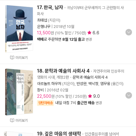
17. 한국, 남자
- 귀남이부터 군무새까지 그 곤란함의 사
회사
최태섭
(지은이)
은행나무
|
2018년 10월
13,500
6.6
원 (10% 할인 / 750원)
택배
로 주문하면
8월 12일 출고
변경
미리보기
18. 문학과 예술의 사회사 4
- 자연주의와 인상주의
영화의 시대, 개정2판
-
문학과 예술의 사회사 4
아르놀트 하우저
(지은이),
반성완
,
백낙청
,
염무웅
(옮긴이)
창비
|
2016년 02월
22,500
9.0
원 (10% 할인 / 250원)
내일 아침 7시
출근전 배송
양탄자배송
변경
미리보기
19. 깊은 마음의 생태학
- 인간중심주의를 넘어서