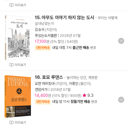
미리보기
15. 아무도 이야기 하지 않는 도시
- 우리는 어떻게
살아남았는가
김승귀
(지은이)
뜻있는도서출판
|
2026년 07월
17,100
원 (5% 할인 / 540원)
내일 아침 7시
출근전 배송
양탄자배송
변경
미리보기
16. 호모 루덴스
- 놀이하는 인간, 개정판
요한 하위징아
(지은이),
이종인
(옮긴이)
연암서가
|
2018년 07월
14,400
9.3
원 (10% 할인 / 800원)
내일 밤 11시
잠들기전 배송
양탄자배송
변경
미리보기