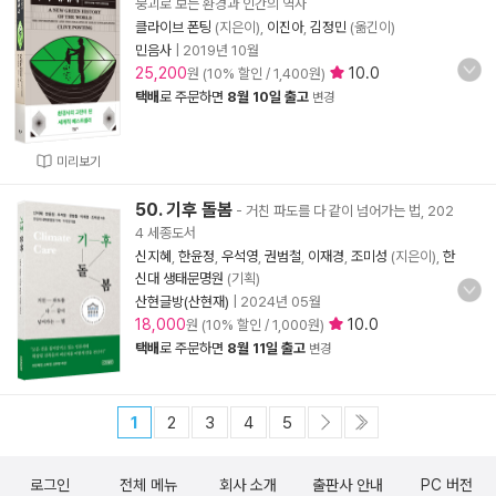
붕괴로 보는 환경과 인간의 역사
클라이브 폰팅
(지은이),
이진아
,
김정민
(옮긴이)
민음사
|
2019년 10월
25,200
10.0
원 (10% 할인 / 1,400원)
택배
로 주문하면
8월 10일 출고
변경
미리보기
50. 기후 돌봄
- 거친 파도를 다 같이 넘어가는 법, 202
4 세종도서
신지혜
,
한윤정
,
우석영
,
권범철
,
이재경
,
조미성
(지은이),
한
신대 생태문명원
(기획)
산현글방(산현재)
|
2024년 05월
18,000
10.0
원 (10% 할인 / 1,000원)
택배
로 주문하면
8월 11일 출고
변경
1
2
3
4
5
로그인
전체 메뉴
회사 소개
출판사 안내
PC 버전