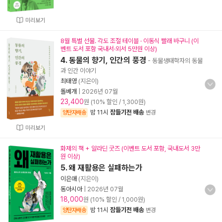
미리보기
8월 특별 선물. 각도 조절 테이블 · 이동식 빨래 바구니 (이
벤트 도서 포함 국내서·외서 5만원 이상)
4. 동물의 향기, 인간의 풍경
- 동물생태학자의 동물
과 인간 이야기
최태영
(지은이)
돌베개
|
2026년 07월
23,400
원 (10% 할인 / 1,300원)
밤 11시
잠들기전 배송
양탄자배송
변경
미리보기
화제의 책 + 알라딘 굿즈 (이벤트 도서 포함, 국내도서 3만
원 이상)
5. 왜 재활용은 실패하는가
이은애
(지은이)
동아시아
|
2026년 07월
18,000
원 (10% 할인 / 1,000원)
밤 11시
잠들기전 배송
양탄자배송
변경