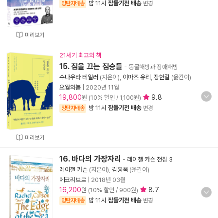
밤 11시
잠들기전 배송
양탄자배송
변경
미리보기
21세기 최고의 책
15. 짐을 끄는 짐승들
- 동물해방과 장애해방
수나우라 테일러
(지은이),
이마즈 유리
,
장한길
(옮긴이)
오월의봄
|
2020년 11월
19,800
9.8
원 (10% 할인 / 1,100원)
밤 11시
잠들기전 배송
양탄자배송
변경
미리보기
16. 바다의 가장자리
-
레이첼 카슨 전집 3
레이첼 카슨
(지은이),
김홍옥
(옮긴이)
에코리브르
|
2018년 03월
16,200
8.7
원 (10% 할인 / 900원)
밤 11시
잠들기전 배송
양탄자배송
변경