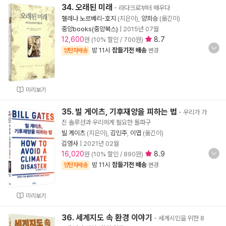
34. 오래된 미래
- 라다크로부터 배우다
헬레나 노르베리-호지
(지은이),
양희승
(옮긴이)
중앙books(중앙북스)
|
2015년 07월
12,600
8.7
원 (10% 할인 / 700원)
밤 11시
잠들기전 배송
양탄자배송
변경
미리보기
35. 빌 게이츠, 기후재앙을 피하는 법
- 우리가 가
진 솔루션과 우리에게 필요한 돌파구
빌 게이츠
(지은이),
김민주
,
이엽
(옮긴이)
김영사
|
2021년 02월
16,020
8.9
원 (10% 할인 / 890원)
밤 11시
잠들기전 배송
양탄자배송
변경
미리보기
36. 세계지도 속 환경 이야기
- 세계시민을 위한 8