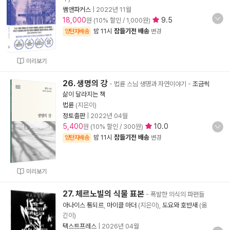
쌤앤파커스
|
2022년 11월
18,000
9.5
원 (10% 할인 / 1,000원)
밤 11시
잠들기전 배송
양탄자배송
변경
미리보기
26. 생명의 강
- 법륜 스님 생명과 자연이야기
-
조금씩
삶이 달라지는 책
법륜
(지은이)
정토출판
|
2022년 04월
5,400
10.0
원 (10% 할인 / 300원)
밤 11시
잠들기전 배송
양탄자배송
변경
미리보기
27. 체르노빌의 식물 표본
- 폭발한 의식의 파편들
아나이스 통되르
,
마이클 마더
(지은이),
도요와 호반새
(옮
긴이)
텍스트프레스
|
2026년 04월