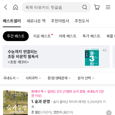
베스트셀러
새로나온 책
추천마법사
추천도서
주간 베스트
지금 베스트
어제 베스트
특가 베스트
북플
AD
초판 한정 한지 제작본!
<그리하여 어느 날 사랑이여>
국내도서
사회과학
환경/생태문제
분야 선택
화제의 책 + 알라딘 굿즈 (이벤트 도서 포함, 국내도서 3만
원 이상)
1. 숲과 문명
- 숲이 물러난 자리에 새겨진 5,000년의 기
록
존 펄린
(지은이),
안진이
(옮긴이)