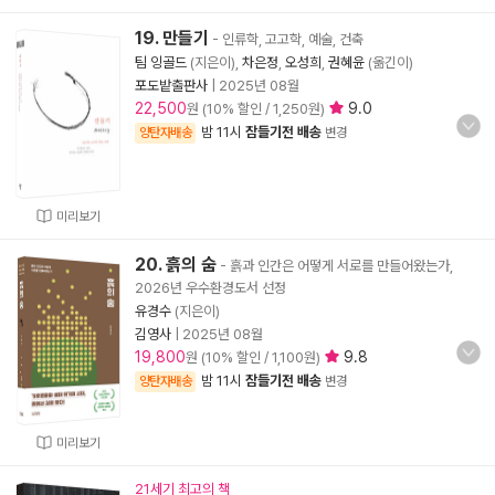
19. 만들기
- 인류학, 고고학, 예술, 건축
팀 잉골드
(지은이),
차은정
,
오성희
,
권혜윤
(옮긴이)
포도밭출판사
|
2025년 08월
22,500
9.0
원 (10% 할인 / 1,250원)
밤 11시
잠들기전 배송
양탄자배송
변경
미리보기
20. 흙의 숨
- 흙과 인간은 어떻게 서로를 만들어왔는가,
2026년 우수환경도서 선정
유경수
(지은이)
김영사
|
2025년 08월
19,800
9.8
원 (10% 할인 / 1,100원)
밤 11시
잠들기전 배송
양탄자배송
변경
미리보기
21세기 최고의 책