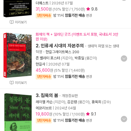
더퀘스트
|
2026년 07월
31,500
9.8
원 (10% 할인 / 1,750원)
밤 11시
잠들기전 배송
양탄자배송
변경
미리보기
화제의 책 + 알라딘 굿즈 (이벤트 도서 포함, 국내도서 3만
원 이상)
2. 인류세 시대의 자본주의
- 생태적 파멸 또는 생태
혁명
-
한길그레이트북스 200
존 벨라미 포스터
(지은이),
박종일
(옮긴이)
한길사
|
2026년 07월
45,600
원 (5% 할인 / 1,440원)
밤 11시
잠들기전 배송
양탄자배송
변경
미리보기
3. 침묵의 봄
- 개정증보판
레이첼 카슨
(지은이),
김은령
(옮긴이),
홍욱희
(감수)
에코리브르
|
2024년 04월
19,800
9.1
원 (10% 할인 / 1,100원)
밤 11시
잠들기전 배송
양탄자배송
변경