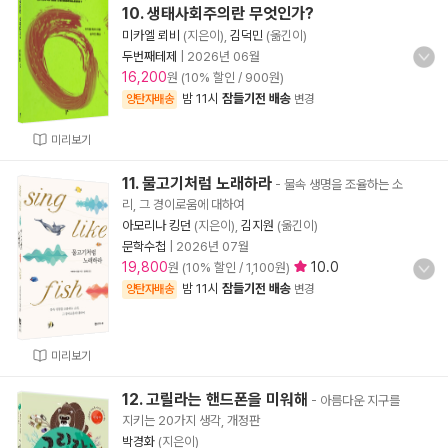
10. 생태사회주의란 무엇인가?
미카엘 뢰비
(지은이),
김덕민
(옮긴이)
두번째테제
|
2026년 06월
16,200
원 (10% 할인 / 900원)
밤 11시
잠들기전 배송
양탄자배송
변경
미리보기
11. 물고기처럼 노래하라
- 물속 생명을 조율하는 소
리, 그 경이로움에 대하여
아모리나 킹던
(지은이),
김지원
(옮긴이)
문학수첩
|
2026년 07월
19,800
10.0
원 (10% 할인 / 1,100원)
밤 11시
잠들기전 배송
양탄자배송
변경
미리보기
12. 고릴라는 핸드폰을 미워해
- 아름다운 지구를
지키는 20가지 생각, 개정판
박경화
(지은이)