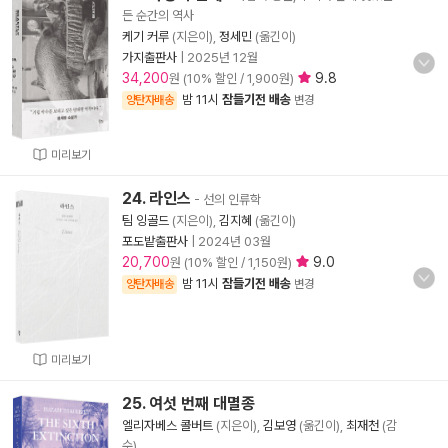
든 순간의 역사
케기 커루
(지은이),
정세민
(옮긴이)
가지출판사
|
2025년 12월
34,200
9.8
원 (10% 할인 / 1,900원)
밤 11시
잠들기전 배송
양탄자배송
변경
미리보기
24. 라인스
- 선의 인류학
팀 잉골드
(지은이),
김지혜
(옮긴이)
포도밭출판사
|
2024년 03월
20,700
9.0
원 (10% 할인 / 1,150원)
밤 11시
잠들기전 배송
양탄자배송
변경
미리보기
25. 여섯 번째 대멸종
엘리자베스 콜버트
(지은이),
김보영
(옮긴이),
최재천
(감
수)