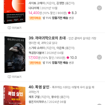
사이토 고헤이
(지은이),
김영현
(옮긴이)
다다서재
|
2021년 10월
14,400
8.3
원 (10% 할인 / 800원)
밤 11시
잠들기전 배송
양탄자배송
변경
미리보기
39. 까마귀학으로의 초대
- 인간 곁에서 살아온 가장
영리한 새, 과학으로 읽다
스기타 쇼에이
(지은이),
이은옥
(옮긴이)
책공장더불어
|
2026년 04월
17,100
10.0
원 (10% 할인 / 950원)
밤 11시
잠들기전 배송
양탄자배송
변경
미리보기
40. 폭염 살인
- 폭주하는 더위는 어떻게 우리 삶을 파
괴하는가
제프 구델
(지은이),
왕수민
(옮긴이)
웅진지식하우스
|
2024년 06월