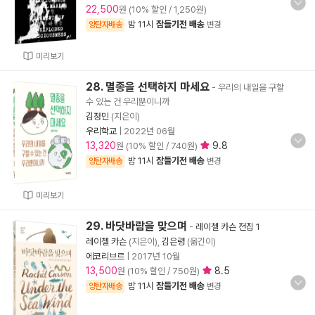
22,500
원 (10% 할인 / 1,250원)
밤 11시
잠들기전 배송
양탄자배송
변경
미리보기
28. 멸종을 선택하지 마세요
- 우리의 내일을 구할
수 있는 건 우리뿐이니까
김정민
(지은이)
우리학교
|
2022년 06월
13,320
9.8
원 (10% 할인 / 740원)
밤 11시
잠들기전 배송
양탄자배송
변경
미리보기
29. 바닷바람을 맞으며
-
레이첼 카슨 전집 1
레이첼 카슨
(지은이),
김은령
(옮긴이)
에코리브르
|
2017년 10월
13,500
8.5
원 (10% 할인 / 750원)
밤 11시
잠들기전 배송
양탄자배송
변경