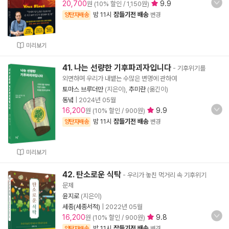
20,700
9.9
원 (10% 할인 / 1,150원)
밤 11시
잠들기전 배송
양탄자배송
변경
미리보기
41. 나는 선량한 기후파괴자입니다
- 기후위기를
외면하며 우리가 내뱉는 수많은 변명에 관하여
토마스 브루더만
(지은이),
추미란
(옮긴이)
동녘
|
2024년 05월
16,200
9.9
원 (10% 할인 / 900원)
밤 11시
잠들기전 배송
양탄자배송
변경
미리보기
42. 탄소로운 식탁
- 우리가 놓친 먹거리 속 기후위기
문제
윤지로
(지은이)
세종(세종서적)
|
2022년 05월
16,200
9.8
원 (10% 할인 / 900원)
밤 11시
잠들기전 배송
양탄자배송
변경