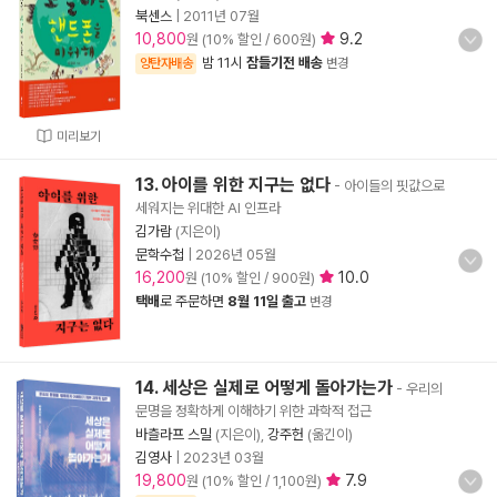
북센스
|
2011년 07월
10,800
9.2
원 (10% 할인 / 600원)
밤 11시
잠들기전 배송
양탄자배송
변경
미리보기
13. 아이를 위한 지구는 없다
- 아이들의 핏값으로
세워지는 위대한 AI 인프라
김가람
(지은이)
문학수첩
|
2026년 05월
16,200
10.0
원 (10% 할인 / 900원)
택배
로 주문하면
8월 11일 출고
변경
14. 세상은 실제로 어떻게 돌아가는가
- 우리의
문명을 정확하게 이해하기 위한 과학적 접근
바츨라프 스밀
(지은이),
강주헌
(옮긴이)
김영사
|
2023년 03월
19,800
7.9
원 (10% 할인 / 1,100원)