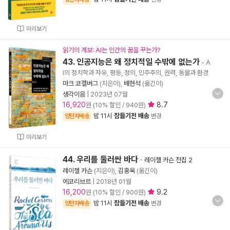
미리보기
읽기의 계보: AI는 인간의 꿈을 꾸는가?
43. 인공지능은 왜 정치적일 수밖에 없는가
- A
I의 정치학과 자유, 평등, 정의, 민주주의, 권력, 동물과 환경
마크 코켈버그
(지은이),
배현석
(옮긴이)
생각이음
|
2023년 07월
16,920
8.7
원 (10% 할인 / 940원)
밤 11시
잠들기전 배송
양탄자배송
변경
미리보기
44. 우리를 둘러싼 바다
-
레이첼 카슨 전집 2
레이첼 카슨
(지은이),
김홍옥
(옮긴이)
에코리브르
|
2018년 01월
16,200
9.2
원 (10% 할인 / 900원)
밤 11시
잠들기전 배송
양탄자배송
변경