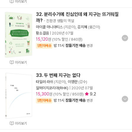
미리보기
32. 분리수거에 진심인데 왜 지구는 뜨거워질
까?
- 친환경 생활의 역설
마이클 마니아티스
(지은이),
김지혜
(옮긴이)
황소걸음
|
2026년 07월
15,120
원 (10% 할인 / 840원)
밤 11시
잠들기전 배송
양탄자배송
변경
미리보기
33. 두 번째 지구는 없다
타일러 라쉬
(지은이),
이영란
(감수)
알에이치코리아(RHK)
|
2020년 07월
15,300
9.2
원 (10% 할인 / 850원)
밤 11시
잠들기전 배송
양탄자배송
변경
미리보기