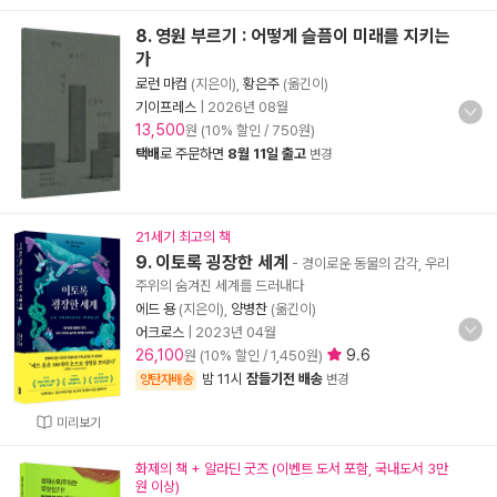
8. 영원 부르기 : 어떻게 슬픔이 미래를 지키는
가
로런 마컴
(지은이),
황은주
(옮긴이)
기이프레스
|
2026년 08월
13,500
원 (10% 할인 / 750원)
택배
로 주문하면
8월 11일 출고
변경
21세기 최고의 책
9. 이토록 굉장한 세계
- 경이로운 동물의 감각, 우리
주위의 숨겨진 세계를 드러내다
에드 용
(지은이),
양병찬
(옮긴이)
어크로스
|
2023년 04월
26,100
9.6
원 (10% 할인 / 1,450원)
밤 11시
잠들기전 배송
양탄자배송
변경
미리보기
화제의 책 + 알라딘 굿즈 (이벤트 도서 포함, 국내도서 3만
원 이상)