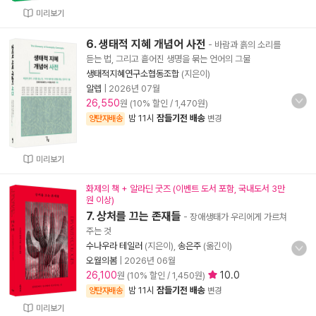
미리보기
6. 생태적 지혜 개념어 사전
- 바람과 흙의 소리를
듣는 법, 그리고 흩어진 생명을 묶는 언어의 그물
생태적지혜연구소협동조합
(지은이)
알렙
|
2026년 07월
26,550
원 (10% 할인 / 1,470원)
밤 11시
잠들기전 배송
양탄자배송
변경
미리보기
화제의 책 + 알라딘 굿즈 (이벤트 도서 포함, 국내도서 3만
원 이상)
7. 상처를 끄는 존재들
- 장애생태가 우리에게 가르쳐
주는 것
수나우라 테일러
(지은이),
송은주
(옮긴이)
오월의봄
|
2026년 06월
26,100
10.0
원 (10% 할인 / 1,450원)
밤 11시
잠들기전 배송
양탄자배송
변경
미리보기