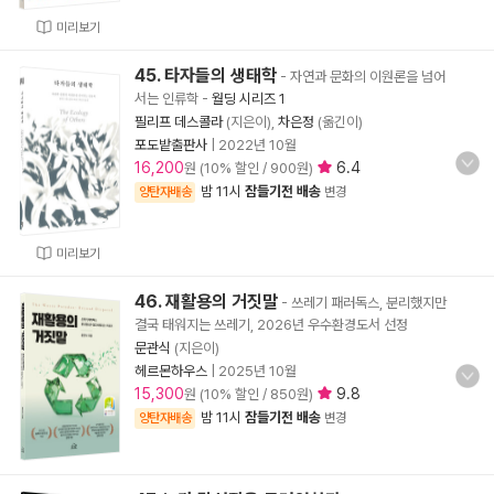
미리보기
45. 타자들의 생태학
- 자연과 문화의 이원론을 넘어
서는 인류학
-
월딩 시리즈 1
필리프 데스콜라
(지은이),
차은정
(옮긴이)
포도밭출판사
|
2022년 10월
16,200
6.4
원 (10% 할인 / 900원)
밤 11시
잠들기전 배송
양탄자배송
변경
미리보기
46. 재활용의 거짓말
- 쓰레기 패러독스, 분리했지만
결국 태워지는 쓰레기, 2026년 우수환경도서 선정
문관식
(지은이)
헤르몬하우스
|
2025년 10월
15,300
9.8
원 (10% 할인 / 850원)
밤 11시
잠들기전 배송
양탄자배송
변경