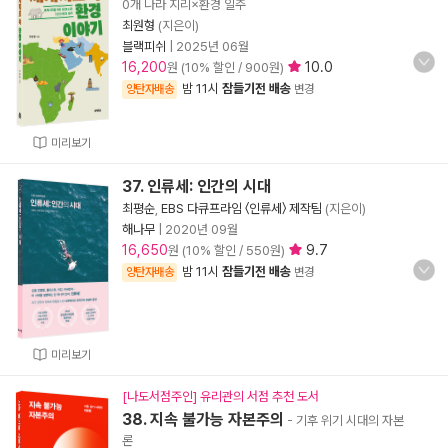
0개 나라 지리×환경 일주
최원형
(지은이)
블랙피쉬
|
2025년 06월
16,200
10.0
원 (10% 할인 / 900원)
밤 11시
잠들기전 배송
양탄자배송
변경
미리보기
37. 인류세: 인간의 시대
최평순
,
EBS 다큐프라임 〈인류세〉 제작팀
(지은이)
해나무
|
2020년 09월
16,650
9.7
원 (10% 할인 / 550원)
밤 11시
잠들기전 배송
양탄자배송
변경
미리보기
[나도서점주인] 유리관의 서점 추천 도서
38. 지속 불가능 자본주의
- 기후 위기 시대의 자본
론