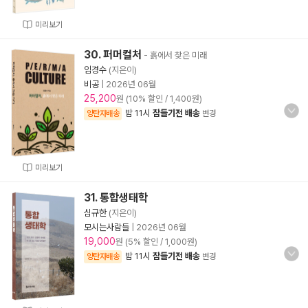
미리보기
30. 퍼머컬처
- 흙에서 찾은 미래
임경수
(지은이)
비공
|
2026년 06월
25,200
원 (10% 할인 / 1,400원)
밤 11시
잠들기전 배송
양탄자배송
변경
미리보기
31. 통합생태학
심규한
(지은이)
모시는사람들
|
2026년 06월
19,000
원 (5% 할인 / 1,000원)
밤 11시
잠들기전 배송
양탄자배송
변경