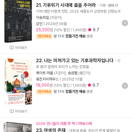
21. 기후위기 시대에 춤을 추어라
- 기후-생태 위
기에 대한 비판과 전망, 2025 세종도서 교양부문 선정도서
이송희일
(지은이)
삼인
|
2024년 06월
25,200
9.7
원 (10% 할인 / 1,400원)
밤 11시
잠들기전 배송
양탄자배송
변경
미리보기
22. 나는 미쳐가고 있는 기후과학자입니다
- 기
후 붕괴 앞에서 우리가 느끼는 감정들
케이트 마블
(지은이),
송섬별
(옮긴이)
웅진지식하우스
|
2025년 10월
18,000
9.7
원 (10% 할인 / 1,000원)
밤 11시
잠들기전 배송
양탄자배송
변경
미리보기
2026 언니들의 여름 첫 책 디렉토리북
23. 야생의 존재
- 사람과 동물, 우리가 관계 맺었던 모