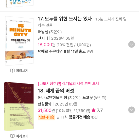
17. 모두를 위한 도시는 있다
- 15분 도시가 진짜 말
하는 것들
허남설
(지은이)
산지니
|
2026년 05월
18,000
원 (10% 할인 / 1,000원)
택배
로 주문하면
8월 11일 출고
변경
미리보기
[나도서점주인] 김겨울의 서점 추천 도서
18. 세계 끝의 버섯
애나 로웬하웁트 칭
(지은이),
노고운
(옮긴이)
현실문화
|
2023년 08월
31,500
7.7
원 (10% 할인 / 1,750원)
밤 11시
잠들기전 배송
양탄자배송
변경
미리보기