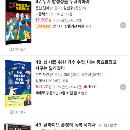
47. 누가 탈성장을 두려워하랴
셀린 켈러
(지은이),
김현우
(옮긴이)
나름북스
|
2026년 06월
15,300
원 (10% 할인 / 850원)
밤 11시
잠들기전 배송
양탄자배송
변경
미리보기
48. 십 대를 위한 기후 수업, 나는 풍요로웠고
지구는 달라졌다
호프 자런
(지은이),
애슝
(그림),
김은령
(옮긴이)
김영사
|
2024년 10월
16,920
10.0
원 (10% 할인 / 940원)
택배
로 주문하면
8월 11일 출고
변경
미리보기
49. 클라이브 폰팅의 녹색 세계사
- 위대한 문명의