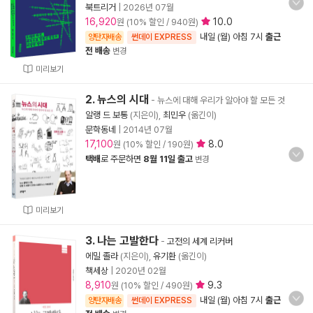
북트리거
|
2026년 07월
16,920
10.0
원 (10% 할인 / 940원)
내일 (월) 아침 7시
출근
양탄자배송
썬데이 EXPRESS
전 배송
변경
미리보기
2. 뉴스의 시대
- 뉴스에 대해 우리가 알아야 할 모든 것
알랭 드 보통
(지은이),
최민우
(옮긴이)
문학동네
|
2014년 07월
17,100
8.0
원 (10% 할인 / 190원)
택배
로 주문하면
8월 11일 출고
변경
미리보기
3. 나는 고발한다
-
고전의 세계 리커버
에밀 졸라
(지은이),
유기환
(옮긴이)
책세상
|
2020년 02월
8,910
9.3
원 (10% 할인 / 490원)
내일 (월) 아침 7시
출근
양탄자배송
썬데이 EXPRESS