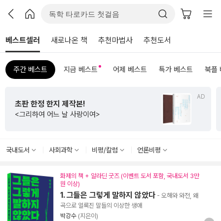
베스트셀러
새로나온 책
추천마법사
추천도서
주간 베스트
지금 베스트
어제 베스트
특가 베스트
북플
AD
초판 한정 한지 제작본!
<그리하여 어느 날 사랑이여>
국내도서
사회과학
비평/칼럼
언론비평
화제의 책 + 알라딘 굿즈 (이벤트 도서 포함, 국내도서 3만
원 이상)
1. 그들은 그렇게 말하지 않았다
- 오해와 와전, 왜
곡으로 얼룩진 말들의 이상한 생애
박강수
(지은이)