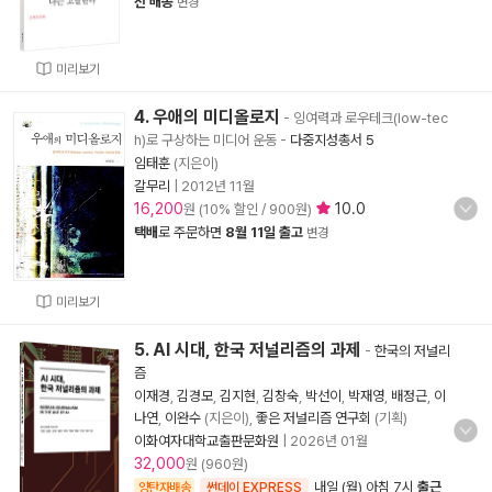
전 배송
변경
미리보기
4. 우애의 미디올로지
- 잉여력과 로우테크(low-tec
h)로 구상하는 미디어 운동
-
다중지성총서 5
임태훈
(지은이)
갈무리
|
2012년 11월
16,200
10.0
원 (10% 할인 / 900원)
택배
로 주문하면
8월 11일 출고
변경
미리보기
5. AI 시대, 한국 저널리즘의 과제
-
한국의 저널리
즘
이재경
,
김경모
,
김지현
,
김창숙
,
박선이
,
박재영
,
배정근
,
이
나연
,
이완수
(지은이),
좋은 저널리즘 연구회
(기획)
이화여자대학교출판문화원
|
2026년 01월
32,000
원 (960원)
내일 (월) 아침 7시
출근
양탄자배송
썬데이 EXPRESS