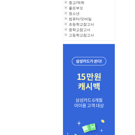
종교/역학
좋은부모
청소년
컴퓨터/모바일
초등학교참고서
중학교참고서
고등학교참고서