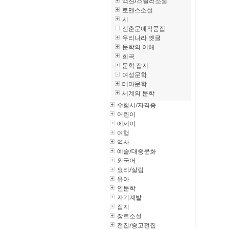
액션/스릴러소설
로맨스소설
시
신춘문예작품집
우리나라 옛글
문학의 이해
희곡
문학 잡지
여성문학
테마문학
세계의 문학
수험서/자격증
어린이
에세이
여행
역사
예술/대중문화
외국어
요리/살림
유아
인문학
자기계발
잡지
장르소설
전집/중고전집