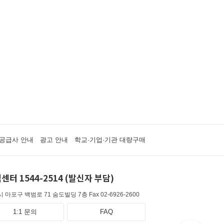
공급사 안내
광고 안내
학교·기업·기관 대량구매
센터 1544-2514 (발신자 부담)
 마포구 백범로 71 숨도빌딩 7층
Fax 02-6926-2600
1:1 문의
FAQ