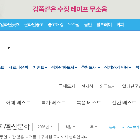
알라딘굿즈
온라인중고
중고매장
우주점
음반
블루레이
커피
서
스트
새로나온책
이벤트
정가인하도서
추천도서
작가와의 만남
북
국내도서
전자책
외국도서
알라딘굿
어제 베스트
특가 베스트
북플 베스트
신간 베스트
지/환상문학
2026년
8월
1주
이 분류의 도서 모두 보기
 동안 가장 많은 고객들이 구매한 국내도서 순위입니다.