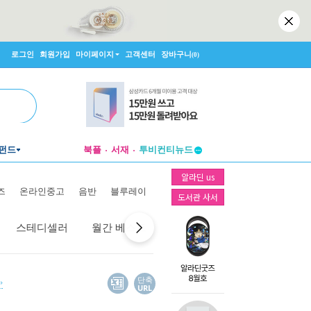
로그인
회원가입
마이페이지
고객센터
장바구니
(0)
펀드
북플
서재
투비컨티뉴드
창작플랫폼
알라딘 us
투비컨티뉴드
즈
온라인중고
음반
블루레이
도서관 사서
스테디셀러
월간 베스트
역대 베스트
선물 베스트
단축
URL