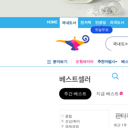
HOME
전자책
만권당
외국도서
국내도서
첫달무료
국내도
분야보기
오뒷세이아
추천마법사
베
베스트셀러
주간 베스트
지금 베스트
판타
종합
건강/취미
최근 1주
경제경영