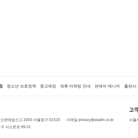
침
청소년 보호정책
중고매장
제휴·마케팅 안내
판매자 매니저
출판사·
고객
신판매업신고 2003-서울중구-01520
이메일 privacy@aladin.co.kr
서울시
구 서소문로 89-31