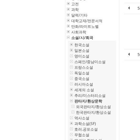
고전
과학
달력/기타
대학교재/전문서적
만화/라이트노벨
사회과학
소설/시/희곡
한국소설
일본소설
영미소설
스페인/중남미소설
프랑스소설
독일소설
중국소설
러시아소설
세계의 소설
추리/미스터리소설
판타지/환상문학
외국판타지/환상소설
한국판타지/환상소설
역사소설
과학소설(SF)
호러.공포소설
무협소설