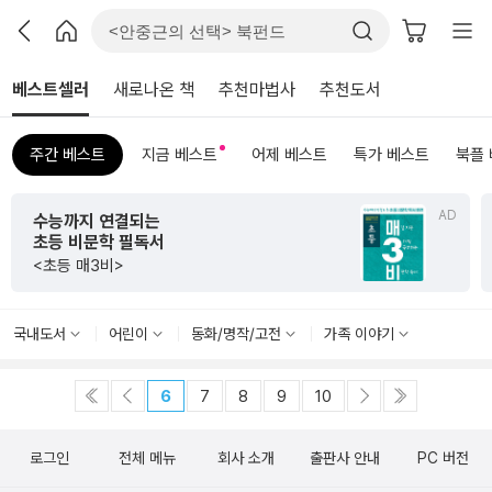
베스트셀러
새로나온 책
추천마법사
추천도서
주간 베스트
지금 베스트
어제 베스트
특가 베스트
북플
AD
수능까지 연결되는
초등 비문학 필독서
<초등 매3비>
국내도서
어린이
동화/명작/고전
가족 이야기
6
7
8
9
10
로그인
전체 메뉴
회사 소개
출판사 안내
PC 버전