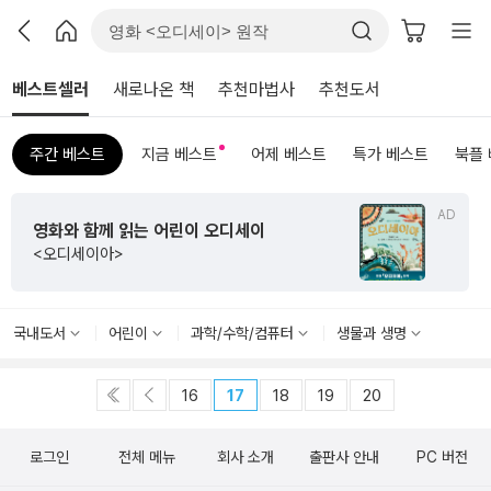
베스트셀러
새로나온 책
추천마법사
추천도서
주간 베스트
지금 베스트
어제 베스트
특가 베스트
북플
AD
영화와 함께 읽는 어린이 오디세이
<오디세이아>
국내도서
어린이
과학/수학/컴퓨터
생물과 생명
16
17
18
19
20
로그인
전체 메뉴
회사 소개
출판사 안내
PC 버전