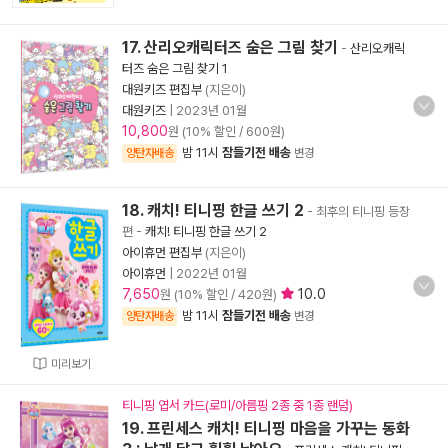
17. 산리오캐릭터즈 숨은 그림 찾기
-
산리오캐릭
터즈 숨은 그림 찾기 1
대원키즈 편집부
(지은이)
대원키즈
|
2023년 01월
10,800
원 (10% 할인 / 600원)
밤 11시
잠들기전 배송
양탄자배송
변경
18. 캐치! 티니핑 한글 쓰기 2
- 최후의 티니핑 등장
편
-
캐치! 티니핑 한글 쓰기 2
아이휴먼 편집부
(지은이)
아이휴먼
|
2022년 01월
7,650
10.0
원 (10% 할인 / 420원)
밤 11시
잠들기전 배송
양탄자배송
변경
미리보기
티니핑 엽서 카드(로미/아름핑 2종 중 1종 랜덤)
19. 프린세스 캐치! 티니핑 마음을 가꾸는 동화