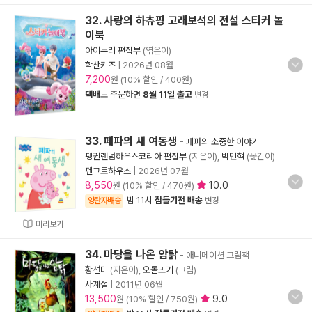
32. 사랑의 하츄핑 고래보석의 전설 스티커 놀
이북
아이누리 편집부
(엮은이)
학산키즈
|
2026년 08월
7,200
원 (10% 할인 / 400원)
택배
로 주문하면
8월 11일 출고
변경
33. 페파의 새 여동생
-
페파의 소중한 이야기
펭귄랜덤하우스코리아 편집부
(지은이),
박민혁
(옮긴이)
펜그로하우스
|
2026년 07월
8,550
10.0
원 (10% 할인 / 470원)
밤 11시
잠들기전 배송
양탄자배송
변경
미리보기
34. 마당을 나온 암탉
- 애니메이션 그림책
황선미
(지은이),
오돌또기
(그림)
사계절
|
2011년 06월
13,500
9.0
원 (10% 할인 / 750원)