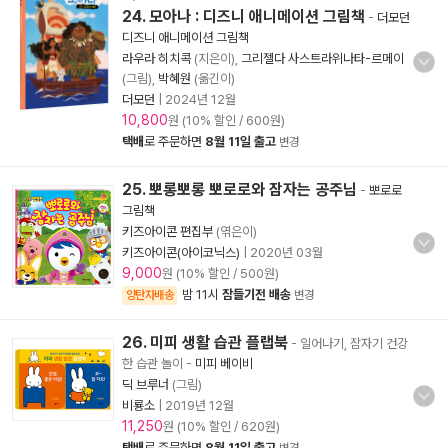
24. 모아나 : 디즈니 애니메이션 그림책
-
더모던
디즈니 애니메이션 그림책
라우라 히치콕
(지은이),
그리젤다 사스트라위나타-르메이
(그림),
박혜원
(옮긴이)
더모던
|
2024년 12월
10,800
원 (10% 할인 / 600원)
택배
로 주문하면
8월 11일 출고
변경
25. 뽀롱뽀롱 뽀로로와 잠자는 공주님
-
뽀로로
그림책
키즈아이콘 편집부
(엮은이)
키즈아이콘(아이코닉스)
|
2020년 03월
9,000
원 (10% 할인 / 500원)
밤 11시
잠들기전 배송
양탄자배송
변경
26. 미피 생활 습관 플랩북
- 일어나기, 잠자기 건강
한 습관 놀이
-
미피 베이비
딕 브루너
(그림)
비룡소
|
2019년 12월
11,250
원 (10% 할인 / 620원)
택배
로 주문하면
8월 11일 출고