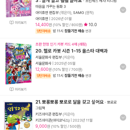
3 : 날개 달고 훨훨 날아요
-
프린세스 캐치! 티니핑
마음을 가꾸는 동화 3
아이휴먼 편집부
(엮은이),
SAMG
(원작)
아이휴먼
|
2026년 01월
미리보기
14,400
10.0
원 (10% 할인 / 800원)
밤 11시
잠들기전 배송
양탄자배송
변경
초판 한정 인기 카봇 카드 4매 (래핑)
20. 헬로 카봇 시즌 1~15 올스타 대백과
서울문화사 편집부
(지은이)
서울문화사
|
2025년 05월
12,600
원 (10% 할인 / 700원)
밤 11시
잠들기전 배송
양탄자배송
변경
미리보기
21. 뽀롱뽀롱 뽀로로 달을 갖고 싶어요
-
뽀로로
그림책
키즈아이콘 편집부
(지은이)
키즈아이콘(아이코닉스)
|
2023년 11월
9,000
원 (10% 할인 / 500원)