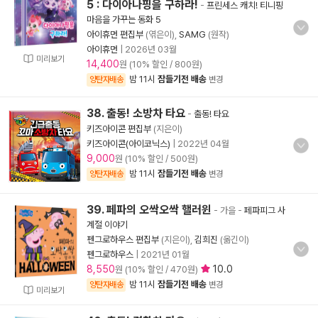
5 : 다이아나핑을 구하라!
-
프린세스 캐치! 티니핑
마음을 가꾸는 동화 5
아이휴먼 편집부
(엮은이),
SAMG
(원작)
아이휴먼
|
2026년 03월
미리보기
14,400
원 (10% 할인 / 800원)
밤 11시
잠들기전 배송
양탄자배송
변경
38. 출동! 소방차 타요
-
출동! 타요
키즈아이콘 편집부
(지은이)
키즈아이콘(아이코닉스)
|
2022년 04월
9,000
원 (10% 할인 / 500원)
밤 11시
잠들기전 배송
양탄자배송
변경
39. 페파의 오싹오싹 핼러윈
- 가을
-
페파피그 사
계절 이야기
펜그로하우스 편집부
(지은이),
김희진
(옮긴이)
펜그로하우스
|
2021년 01월
8,550
10.0
원 (10% 할인 / 470원)
밤 11시
잠들기전 배송
양탄자배송
변경
미리보기