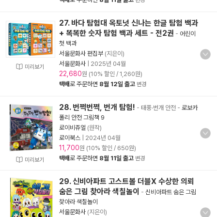
변경
27. 바다 탐험대 옥토넛 신나는 한글 탐험 백과
+ 똑똑한 숫자 탐험 백과 세트 - 전2권
-
어린이
첫 백과
서울문화사 편집부
(지은이)
서울문화사
|
2025년 04월
미리보기
22,680
원 (10% 할인 / 1,260원)
택배
로 주문하면
8월 12일 출고
변경
28. 번쩍번쩍, 번개 탐험!
- 태풍·번개 안전
-
로보카
폴리 안전 그림책 9
로이비쥬얼
(원작)
로이북스
|
2024년 04월
11,700
원 (10% 할인 / 650원)
택배
로 주문하면
8월 11일 출고
변경
미리보기
29. 신비아파트 고스트볼 더블X 수상한 의뢰
숨은 그림 찾아라 색칠놀이
-
신비아파트 숨은 그림
찾아라 색칠놀이
서울문화사
(지은이)