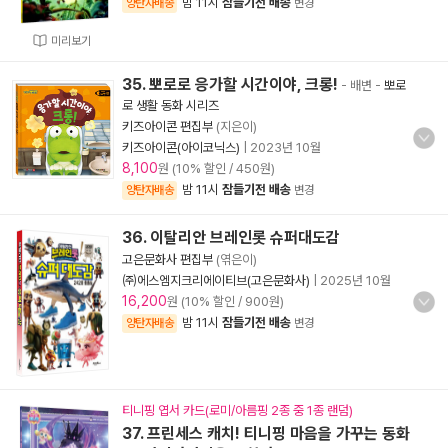
밤 11시
잠들기전 배송
양탄자배송
변경
미리보기
35. 뽀로로 응가할 시간이야, 크롱!
- 배변
-
뽀로
로 생활 동화 시리즈
키즈아이콘 편집부
(지은이)
키즈아이콘(아이코닉스)
|
2023년 10월
8,100
원 (10% 할인 / 450원)
밤 11시
잠들기전 배송
양탄자배송
변경
36. 이탈리안 브레인롯 슈퍼대도감
고은문화사 편집부
(엮은이)
㈜에스엠지크리에이티브(고은문화사)
|
2025년 10월
16,200
원 (10% 할인 / 900원)
밤 11시
잠들기전 배송
양탄자배송
변경
티니핑 엽서 카드(로미/아름핑 2종 중 1종 랜덤)
37. 프린세스 캐치! 티니핑 마음을 가꾸는 동화