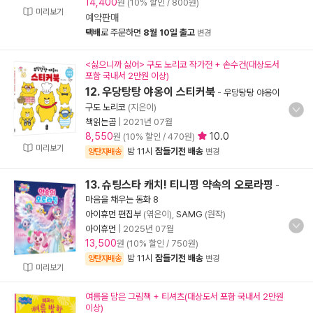
14,400
원 (10% 할인 / 800원)
미리보기
예약판매
택배
로 주문하면
8월 10일 출고
변경
<싫으니까 싫어> 구도 노리코 작가전 + 손수건(대상도서
포함 국내서 2만원 이상)
12. 우당탕탕 야옹이 스티커북
-
우당탕탕 야옹이
구도 노리코
(지은이)
책읽는곰
|
2021년 07월
8,550
10.0
원 (10% 할인 / 470원)
미리보기
밤 11시
잠들기전 배송
양탄자배송
변경
13. 슈팅스타 캐치! 티니핑 약속의 오로라핑
-
마음을 채우는 동화 8
아이휴먼 편집부
(엮은이),
SAMG
(원작)
아이휴먼
|
2025년 07월
13,500
원 (10% 할인 / 750원)
밤 11시
잠들기전 배송
양탄자배송
변경
미리보기
여름을 담은 그림책 + 티셔츠(대상도서 포함 국내서 2만원
이상)