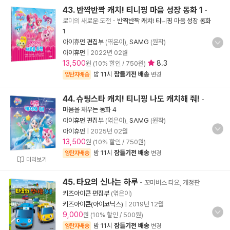
43. 반짝반짝 캐치! 티니핑 마음 성장 동화 1
-
로미의 새로운 도전
-
반짝반짝 캐치! 티니핑 마음 성장 동화
1
아이휴먼 편집부
(엮은이),
SAMG
(원작)
아이휴먼
|
2022년 02월
13,500
8.3
원 (10% 할인 / 750원)
밤 11시
잠들기전 배송
양탄자배송
변경
44. 슈팅스타 캐치! 티니핑 나도 캐치해 줘!
-
마음을 채우는 동화 4
아이휴먼 편집부
(엮은이),
SAMG
(원작)
아이휴먼
|
2025년 02월
13,500
원 (10% 할인 / 750원)
밤 11시
잠들기전 배송
양탄자배송
변경
미리보기
45. 타요의 신나는 하루
- 꼬마버스 타요, 개정판
키즈아이콘 편집부
(엮은이)
키즈아이콘(아이코닉스)
|
2019년 12월
9,000
원 (10% 할인 / 500원)
밤 11시
잠들기전 배송
양탄자배송
변경