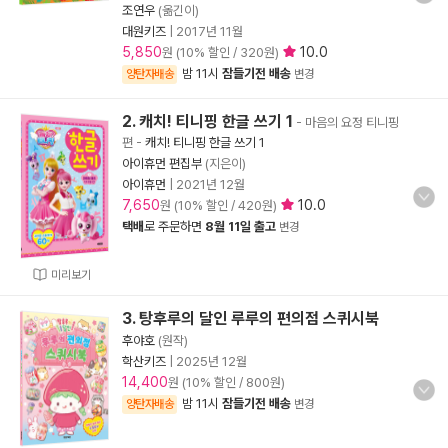
조연우
(옮긴이)
대원키즈
|
2017년 11월
5,850
10.0
원 (10% 할인 / 320원)
밤 11시
잠들기전 배송
양탄자배송
변경
2. 캐치! 티니핑 한글 쓰기 1
- 마음의 요정 티니핑
편
-
캐치! 티니핑 한글 쓰기 1
아이휴먼 편집부
(지은이)
아이휴먼
|
2021년 12월
7,650
10.0
원 (10% 할인 / 420원)
택배
로 주문하면
8월 11일 출고
변경
미리보기
3. 탕후루의 달인 루루의 편의점 스퀴시북
후야호
(원작)
학산키즈
|
2025년 12월
14,400
원 (10% 할인 / 800원)
밤 11시
잠들기전 배송
양탄자배송
변경