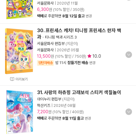
서울문화사
|
2020년 11월
6,300
원 (10% 할인 / 350원)
택배
로 주문하면
8월 12일 출고
변경
30. 프린세스 캐치! 티니핑 프린세스 한자 백
과
-
티니핑 백과 시리즈 3
서울문화사 편집부
(지은이)
서울문화사
|
2026년 05월
13,500
10.0
원 (10% 할인 / 750원)
밤 11시
잠들기전 배송
양탄자배송
변경
미리보기
31. 사랑의 하츄핑 고래보석 스티커 색칠놀이
아이누리 편집부
(지은이)
학산키즈
|
2026년 08월
7,200
원 (10% 할인 / 400원)
택배
로 주문하면
8월 11일 출고
변경