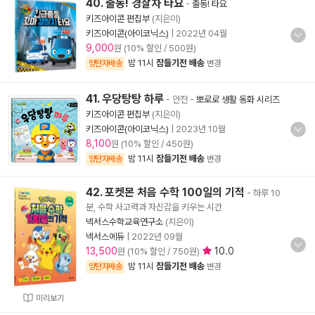
40. 출동! 경찰차 타요
-
출동! 타요
키즈아이콘 편집부
(지은이)
키즈아이콘(아이코닉스)
|
2022년 04월
9,000
원 (10% 할인 / 500원)
밤 11시
잠들기전 배송
양탄자배송
변경
41. 우당탕탕 하루
- 안전
-
뽀로로 생활 동화 시리즈
키즈아이콘 편집부
(지은이)
키즈아이콘(아이코닉스)
|
2023년 10월
8,100
원 (10% 할인 / 450원)
밤 11시
잠들기전 배송
양탄자배송
변경
42. 포켓몬 처음 수학 100일의 기적
- 하루 10
분, 수학 사고력과 자신감을 키우는 시간
넥서스수학교육연구소
(지은이)
넥서스에듀
|
2022년 09월
13,500
10.0
원 (10% 할인 / 750원)
밤 11시
잠들기전 배송
양탄자배송
변경
미리보기