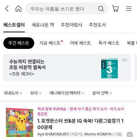
베스트셀러
새로나온 책
추천마법사
추천도서
주간 베스트
지금 베스트
어제 베스트
특가 베스트
북플
AD
초판 한정 한지 제작본!
<그리하여 어느 날 사랑이여>
국내도서
유아
애니메이션/캐릭터
분야 선택
책과 함께 무료배송 - 함께 사기 좋은 특가 도서 · 저가 도서
총집합
1. 포켓몬스터 썬&문 IQ 쑥쑥! 다른그림찾기 1
00문제
Aya SHIMOMURO
(지은이),
Momo KOMIYA
(그림),