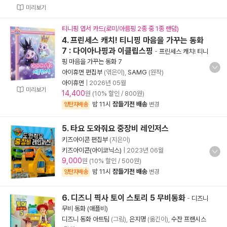
미리보기
티니핑 엽서 카드(로미/아름핑 2종 중 1종 랜덤)
4. 프린세스 캐치! 티니핑 마음을 가꾸는 동화
7 : 다이아나핑과 이클립스핑
-
프린세스 캐치! 티니
핑 마음을 가꾸는 동화 7
아이휴먼 편집부
(엮은이),
SAMG
(원작)
아이휴먼
|
2026년 05월
미리보기
14,400
원 (10% 할인 / 800원)
밤 11시
잠들기전 배송
양탄자배송
변경
5. 타요 도와줘요 중장비 레인저스
키즈아이콘 편집부
(지은이)
키즈아이콘(아이코닉스)
|
2023년 06월
9,000
원 (10% 할인 / 500원)
밤 11시
잠들기전 배송
양탄자배송
변경
6. 디즈니 픽사 토이 스토리 5 무비동화
-
디즈니
무비 동화 (애플비)
디즈니 동화 아트팀
(그림),
은지명
(옮긴이),
수잔 프랜시스