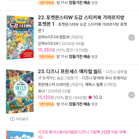
밤 11시
잠들기전 배송
양탄자배송
변경
22. 포켓몬스터W 도감 스티커북 가라르지방
포켓몬 1
-
포켓몬스터W 도감 스티커북 가라르지방 포켓
몬 1
은하수미디어 편집부
(지은이)
은하수미디어
|
2025년 06월
10,350
원 (10% 할인 / 570원)
밤 11시
잠들기전 배송
양탄자배송
변경
23. 디즈니 프린세스 매지컬 월드
- 디즈니 공주들
과 함께하는 숨은그림찾기!
-
디즈니 찾아라! 두뇌 트레이닝
프란체스카 드라이든
(지은이),
매독스 필폿
(디자인)
유나
|
2026년 02월
15,120
10.0
원 (10% 할인 / 840원)
밤 11시
잠들기전 배송
양탄자배송
변경
미리보기
시크릿 토이스토리(더모던 디즈니 그림책 2만원 이상 구매
시)