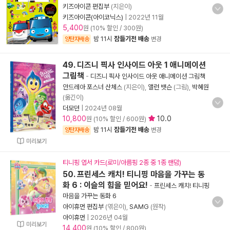
키즈아이콘 편집부
(지은이)
키즈아이콘(아이코닉스)
|
2022년 11월
5,400
원 (10% 할인 / 300원)
밤 11시
잠들기전 배송
양탄자배송
변경
49. 디즈니 픽사 인사이드 아웃 1 애니메이션
그림책
-
디즈니 픽사 인사이드 아웃 애니메이션 그림책
안드레아 포스너 산체스
(지은이),
앨런 뱃슨
(그림),
박혜원
(옮긴이)
더모던
|
2024년 08월
10,800
10.0
원 (10% 할인 / 600원)
밤 11시
잠들기전 배송
양탄자배송
변경
미리보기
티니핑 엽서 카드(로미/아름핑 2종 중 1종 랜덤)
50. 프린세스 캐치! 티니핑 마음을 가꾸는 동
화 6 : 이슬의 힘을 믿어요!
-
프린세스 캐치! 티니핑
마음을 가꾸는 동화 6
아이휴먼 편집부
(엮은이),
SAMG
(원작)
아이휴먼
|
2026년 04월
미리보기
14,400
원 (10% 할인 / 800원)