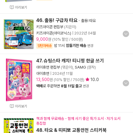
미리보기
46. 출동! 구급차 타요
-
출동! 타요
키즈아이콘 편집부
(지은이)
키즈아이콘(아이코닉스)
|
2022년 04월
9,000
원 (10% 할인 / 500원)
밤 11시
잠들기전 배송
양탄자배송
변경
47. 슈팅스타 캐치! 티니핑 한글 쓰기
아이휴먼 편집부
(엮은이),
SAMG
(원작)
아이휴먼
|
2024년 11월
13,500
10.0
원 (10% 할인 / 750원)
택배
로 주문하면
8월 11일 출고
변경
미리보기
책과 함께 무료배송 - 함께 사기 좋은 특가 도서 · 저가 도서
총집합
48. 타요 & 띠띠뽀 교통안전 스티커북