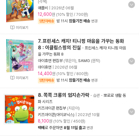
(각색)
애플비
|
2026년 06월
12,600
원 (10% 할인 / 700원)
밤 11시
잠들기전 배송
양탄자배송
변경
미리보기
7. 프린세스 캐치! 티니핑 마음을 가꾸는 동화
8 : 이클립스핑의 진실
-
프린세스 캐치! 티니핑 마음
을 가꾸는 동화 8
아이휴먼 편집부
(엮은이),
SAMG
(원작)
아이휴먼
|
2026년 06월
14,400
원 (10% 할인 / 800원)
미리보기
밤 11시
잠들기전 배송
양탄자배송
변경
8. 쪽쪽 크롱의 엄지손가락
- 습관
-
뽀로로 생활 동
화 시리즈
키즈아이콘 편집부
(지은이)
키즈아이콘(아이코닉스)
|
2023년 10월
8,100
원 (10% 할인 / 450원)
택배
로 주문하면
8월 11일 출고
변경