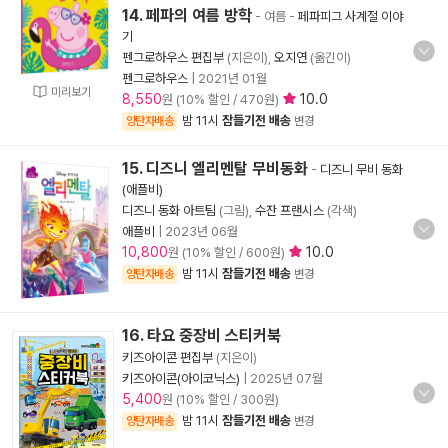
14. 페파의 여름 방학
- 여름
-
페파피그 사계절 이야
기
펜그로하우스 편집부
(지은이),
오지연
(옮긴이)
펜그로하우스
|
2021년 01월
미리보기
8,550
10.0
원 (10% 할인 / 470원)
밤 11시
잠들기전 배송
양탄자배송
변경
15. 디즈니 엘리멘탈 무비동화
-
디즈니 무비 동화
(애플비)
디즈니 동화 아트팀
(그림),
수잔 프랜시스
(각색)
애플비
|
2023년 06월
10,800
10.0
원 (10% 할인 / 600원)
밤 11시
잠들기전 배송
양탄자배송
변경
16. 타요 중장비 스티커북
키즈아이콘 편집부
(지은이)
키즈아이콘(아이코닉스)
|
2025년 07월
5,400
원 (10% 할인 / 300원)
밤 11시
잠들기전 배송
양탄자배송
변경