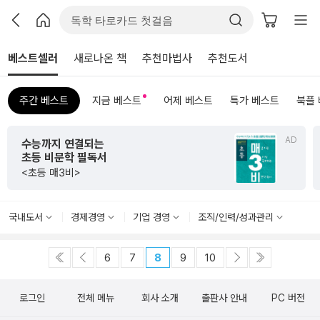
베스트셀러
새로나온 책
추천마법사
추천도서
주간 베스트
지금 베스트
어제 베스트
특가 베스트
북플
AD
수능까지 연결되는
초등 비문학 필독서
<초등 매3비>
국내도서
경제경영
기업 경영
조직/인력/성과관리
6
7
8
9
10
로그인
전체 메뉴
회사 소개
출판사 안내
PC 버전