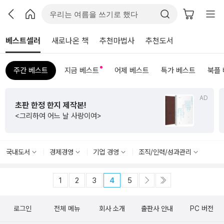
베스트셀러
새로나온 책
추천마법사
추천도서
주간 베스트
지금 베스트
어제 베스트
특가 베스트
북플
AD
초판 한정 한지 제작본!
<그리하여 어느 날 사랑이여>
국내도서
경제경영
기업 경영
조직/인력/성과관리
1
2
3
4
5
로그인
전체 메뉴
회사 소개
출판사 안내
PC 버전