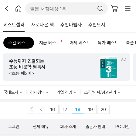
베스트셀러
새로나온 책
추천마법사
추천도서
주간 베스트
지금 베스트
어제 베스트
특가 베스트
북플
AD
수능까지 연결되는
초등 비문학 필독서
<초등 매3비>
국내도서
경제경영
기업 경영
조직/인력/성과관리
16
17
18
19
20
로그인
전체 메뉴
회사 소개
출판사 안내
PC 버전