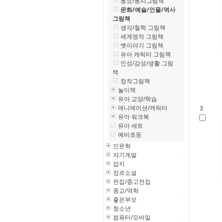
동요/동시그림책
문화/예술/인물/역사
그림책
생각/철학 그림책
세계명작 그림책
옛이야기 그림책
유아 캐릭터 그림책
인성/감성/생활 그림
책
창작그림책
놀이책
유아 교양/학습
애니메이션/캐릭터
3.
유아 워크북
유아 세트
예비초등
인문학
자기계발
잡지
장르소설
전집/중고전집
종교/역학
좋은부모
청소년
컴퓨터/모바일