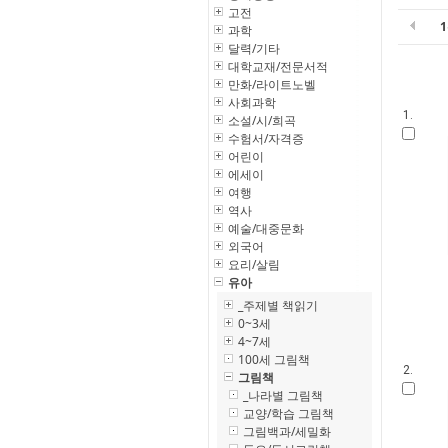
고전
과학
달력/기타
대학교재/전문서적
만화/라이트노벨
사회과학
1.
소설/시/희곡
수험서/자격증
어린이
에세이
여행
역사
예술/대중문화
외국어
요리/살림
유아
_주제별 책읽기
0~3세
4~7세
100세 그림책
2.
그림책
_나라별 그림책
교양/학습 그림책
그림백과/세밀화