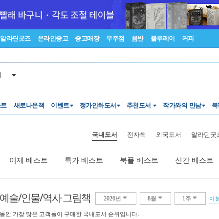
알라딘굿즈
온라인중고
중고매장
우주점
음반
블루레이
커피
서
스트
새로나온책
이벤트
정가인하도서
추천도서
작가와의 만남
북
국내도서
전자책
외국도서
알라딘굿
어제 베스트
특가 베스트
북플 베스트
신간 베스트
/예술/인물/역사 그림책
2026년
8월
1주
이 
 동안 가장 많은 고객들이 구매한 국내도서 순위입니다.