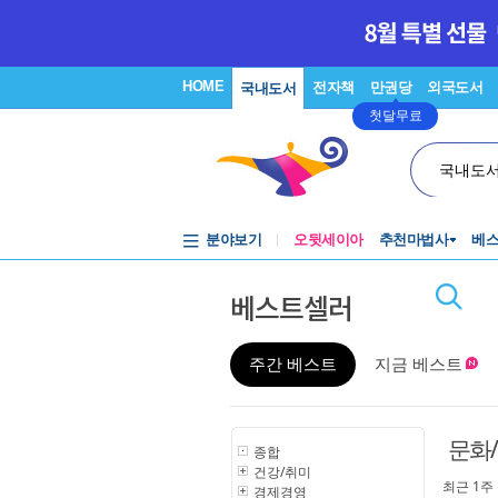
HOME
전자책
만권당
외국도서
국내도서
첫달무료
국내도
분야보기
오뒷세이아
추천마법사
베
베스트셀러
주간 베스트
지금 베스트
문화
종합
건강/취미
최근 1주
경제경영