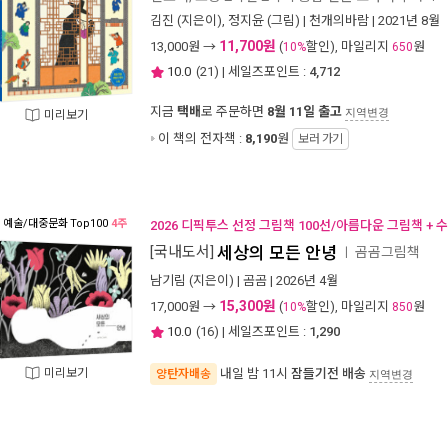
김진
(지은이),
정지윤
(그림) |
천개의바람
| 2021년 8월
11,700원
13,000
원 →
(
할인), 마일리지
원
10%
650
10.0
(
21
) | 세일즈포인트 :
4,712
지금
택배
로 주문하면
8월 11일 출고
지역변경
미리보기
이 책의 전자책 :
8,190
원
보러 가기
예술/대중문화
Top100
4주
2026 디픽투스 선정 그림책 100선/아름다운 그림책 + 
[국내도서]
세상의 모든 안녕
곰곰그림책
ㅣ
남기림
(지은이) |
곰곰
| 2026년 4월
15,300원
17,000
원 →
(
할인), 마일리지
원
10%
850
10.0
(
16
) | 세일즈포인트 :
1,290
미리보기
내일 밤 11시
잠들기전 배송
양탄자배송
지역변경