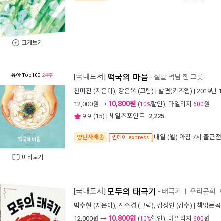
크게보기
유아
Top100
24주
[국내도서]
떡국의 마음
- 설날 덕담 한 그릇
천미진
(지은이),
강은옥
(그림) |
발견(키즈엠)
| 2019년 
10,800원
12,000
원 →
(
할인), 마일리지
원
10%
600
9.9
(
15
) | 세일즈포인트 :
2,225
내일 (월) 아침 7시
출근전
양탄자배송
썬데이 express
미리보기
[국내도서]
모두의 태극기
- 태극기
우리문화그
ㅣ
박수현
(지은이),
진수경
(그림),
김정인
(감수) |
책읽는곰
10,800원
12,000
원 →
(
할인), 마일리지
원
10%
600