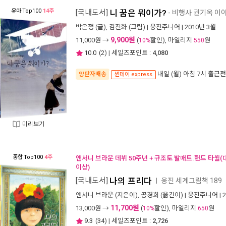
유아
Top100
14주
[국내도서]
니 꿈은 뭐이가?
- 비행사 권기옥 이
박은정
(글),
김진화
(그림) |
웅진주니어
| 2010년 3월
9,900원
11,000
원 →
(
할인), 마일리지
원
10%
550
10.0
(
2
) | 세일즈포인트 :
4,080
내일 (월) 아침 7시
출근전
양탄자배송
썬데이 express
미리보기
종합
Top100
4주
앤서니 브라운 데뷔 50주년 + 규조토 발매트.핸드 타월
이상)
[국내도서]
나의 프리다
웅진 세계그림책 189
ㅣ
앤서니 브라운
(지은이),
공경희
(옮긴이) |
웅진주니어
| 
11,700원
13,000
원 →
(
할인), 마일리지
원
10%
650
9.3
(
34
) | 세일즈포인트 :
2,726