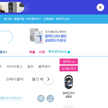
로그인
회원가입
마이페이지
고객센터
장바구니
(0)
투비컨티뉴드
펀드
북플
서재
창작플랫폼
투비컨티뉴드
알라딘 us
즈
온라인중고
음반
블루레이
도서관 사서
스테디셀러
월간 베스트
역대 베스트
선물 베스트
단축
분류의 도서 모두 보기
URL