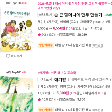
종합
Top100
40주
2026 볼로냐 대상 이억배 작가전/전통 그림책 특별전 +
내서 2만원 이상)
[국내도서]
손 큰 할머니의 만두 만들기
Choi
채인선
(지은이),
이억배
(그림) |
재미마주
| 2001년 1월
8,550원
9,500
원 →
(
할인), 마일리지
원
10%
470
9.3
(
137
) | 세일즈포인트 :
28,989
내일 밤 11시
잠들기전 배송
양탄자배송
지역변경
미리보기
유아
Top100
4주
<애기밭> 쉬폰 패브릭 포스터
[국내도서]
애기밭
네버랜드 우리 걸작 그림책 8
ㅣ
김세실
(지은이),
양양
(그림) |
시공주니어
| 2026년 5월
15,300원
17,000
원 →
(
할인), 마일리지
원
10%
850
10.0
(
21
) | 세일즈포인트 :
3,300
내일 밤 11시
잠들기전 배송
양탄자배송
지역변경