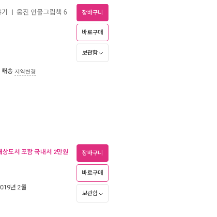
야기
웅진 인물그림책 6
ㅣ
장바구니
바로구매
보관함
 배송
지역변경
(대상도서 포함 국내서 2만원
장바구니
바로구매
2019년 2월
보관함