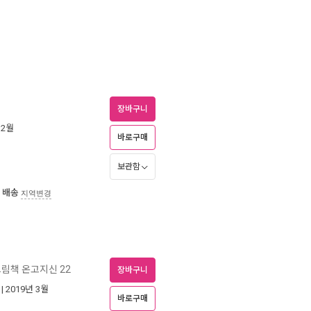
장바구니
12월
바로구매
보관함
 배송
지역변경
림책 온고지신 22
장바구니
| 2019년 3월
바로구매