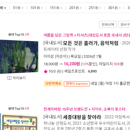
1위
51위
101위
151위
201위
251위
301위
전체선택
장바구
유아
Top10
2주
여름을 담은 그림책 + 티셔츠(대상도서 포함 국내서 2만원
[국내도서]
모든 것은 흘러가, 음악처럼
- 20
트레이터 선정 작가
이이삼
(지은이) |
목요일
| 2026년 7월
16,200원
18,000
원 →
(
할인), 마일리지
원
10%
900
10.0
(
6
) | 세일즈포인트 :
4,890
미리보기
내일 (월) 아침 7시
출근전
양탄자배송
썬데이 express
유아
Top10
5주
천개의바람 15주년 브랜드전 + 지이수, 소복이 포스터
[국내도서]
세종대왕을 찾아라
- 2022 아침독서
학나눔 선정도서, 2021 소년한국 우수어린이도서, 
천도서, 초등 2학년 2학기 통합 인물 교과서 수록
ㅣ