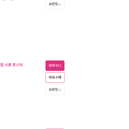
보관함
수첩.시폰 포스터
장바구니
바로구매
보관함