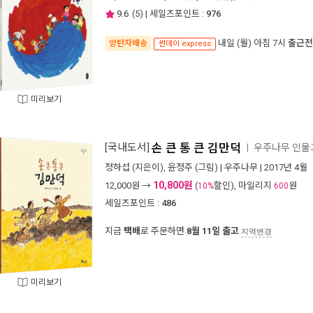
9.6
(
5
) | 세일즈포인트 :
976
내일 (월) 아침 7시
출근전
양탄자배송
썬데이 express
미리보기
[국내도서]
손 큰 통 큰 김만덕
우주나무 인물
ㅣ
정하섭
(지은이),
윤정주
(그림) |
우주나무
| 2017년 4월
10,800원
12,000
원 →
(
할인), 마일리지
원
10%
600
세일즈포인트 :
486
지금
택배
로 주문하면
8월 11일 출고
지역변경
미리보기