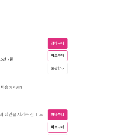
장바구니
바로구매
025년 7월
보관함
 배송
지역변경
을과 집안을 지키는 신
노
ㅣ
장바구니
바로구매