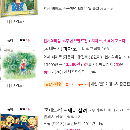
지금
택배
로 주문하면
8월 11일 출고
지역변경
미리보기
유아
Top100
4주
천개의바람 15주년 브랜드전 + 지이수, 소복이 포스터
[국내도서]
피아노
바람그림책 166
ㅣ
이세 히데코
(지은이),
황진희
(옮긴이) |
천개의바람
| 2
13,500원
15,000
원 →
(
할인), 마일리지
원
10%
750
9.7
(
20
) | 세일즈포인트 :
1,847
내일 (월) 아침 7시
출근전
양탄자배송
썬데이 express
미리보기
유아
Top100
3주
[국내도서]
도깨비 살려!
- 우리문화 이야기 - 마
란돼지 창작그림책 12
무돌
(지은이) |
노란돼지
| 2011년 11월