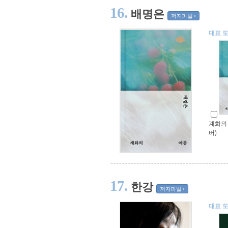
16.
배명은
저자파일
대표 
계화의 
버)
17.
한강
저자파일
대표 