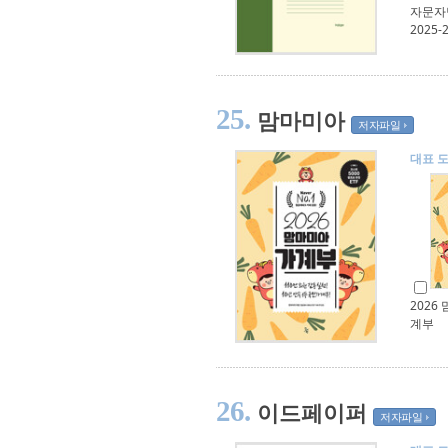
자문자
2025-
25.
맘마미아
저자파일
대표 
2026
계부
26.
이드페이퍼
저자파일