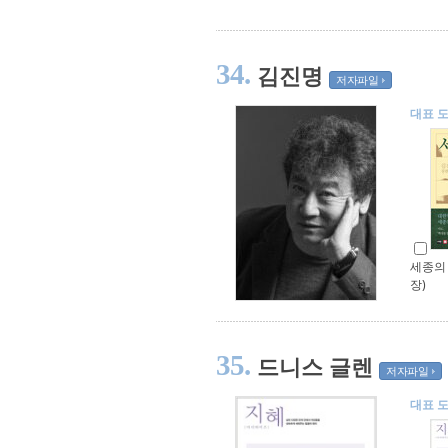
34.
김진명
저자파일
대표 
세종의 
장)
35.
드니스 글렌
저자파일
대표 