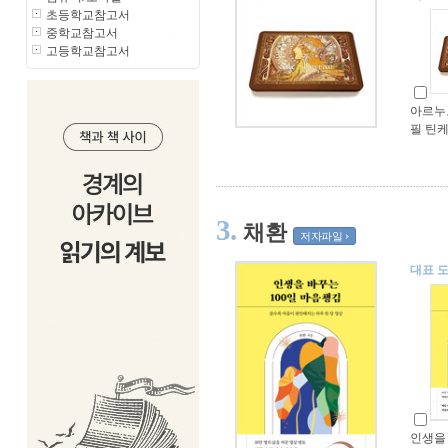
초등학교참고서
중학교참고서
고등학교참고서
아르누보
필 틴
3.
채환
저자파일
대표 
인생을 