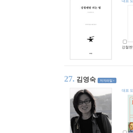
대표 
강철멘
27.
김영숙
저자파일
대표 