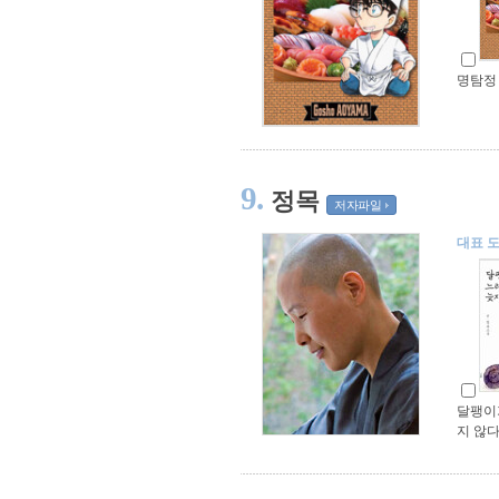
명탐정 
9.
정목
저자파일
대표 
달팽이
지 않