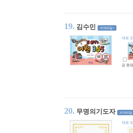
19.
김수민
저자파일
대표 
김 원장’
20.
무명의기도자
저자파일
대표 