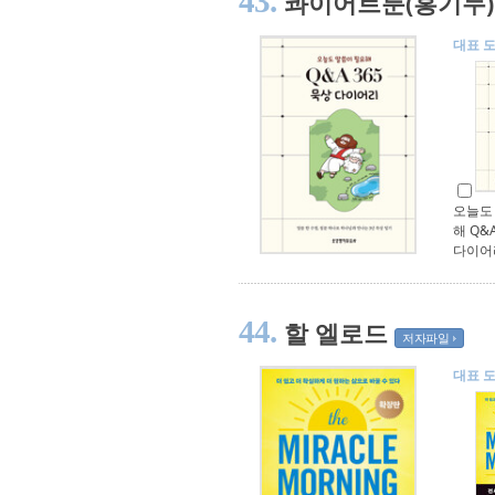
43.
콰이어트툰(홍기두)
대표 
오늘도
해 Q&A
다이어
44.
할 엘로드
저자파일
대표 