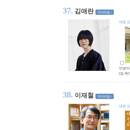
37.
김애란
저자파일
대표 
안녕이
(집 에
38.
이재철
저자파일
대표 