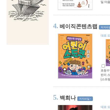
일 마
4.
베이직콘텐츠랩
저자파
대표 
초등수
린이 스
(스프링
5.
백희나
저자파일
대표 