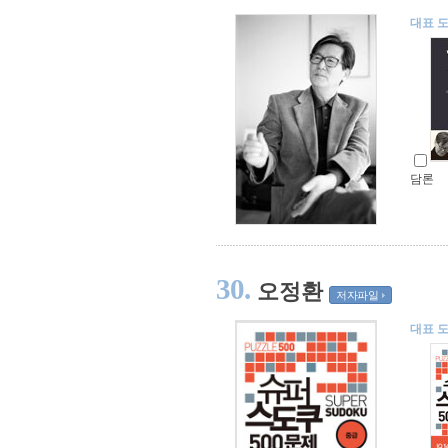
대표 
담론
30.
오정환
저자파일
대표 