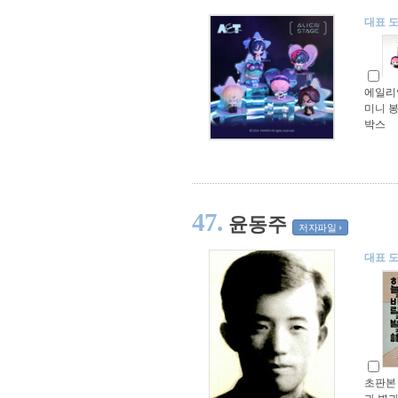
대표 
에일리
미니 
박스
47.
윤동주
저자파일
대표 
초판본