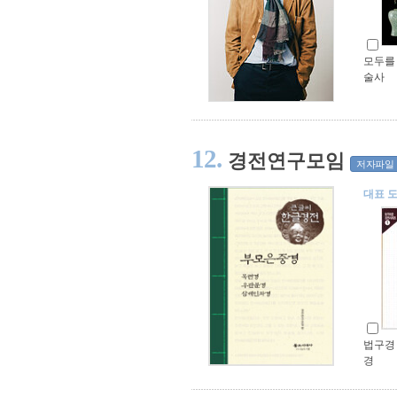
모두를
술사
12.
경전연구모임
저자파일
대표 
법구경 
경