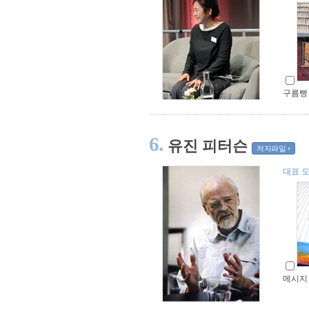
구름빵
6.
유진 피터슨
저자파일
대표 
메시지