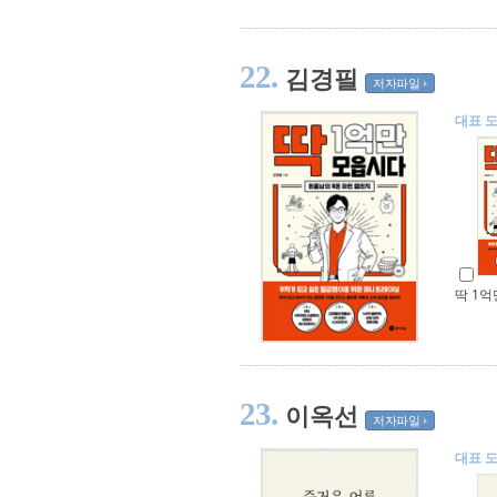
22.
김경필
저자파일
대표 
딱 1
23.
이옥선
저자파일
대표 