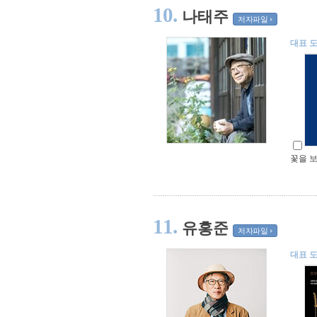
10.
나태주
저자파일
대표 
꽃을 보
11.
유홍준
저자파일
대표 