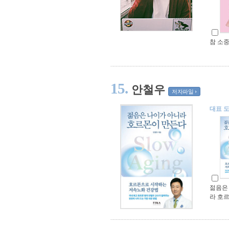
참 소
15.
안철우
저자파일
대표 
젊음은
라 호