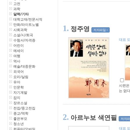
고전
과학
달력/기타
대학교재/전문서적
만화/라이트노벨
1.
정주영
사회과학
저자파일
소설/시/희곡
대표 
수험서/자격증
어린이
에세이
여행
역사
예술/대중문화
외국어
요리/살림
유아
시련은
인문학
는 없
자기계발
잡지
장르소설
전집/중고전집
종교/역학
2.
아르누보 색연필
좋은부모
저자파
청소년
대표 
컴퓨터/모바일