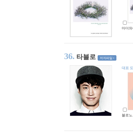
마더와
36.
타블로
저자파일
대표 
블로노