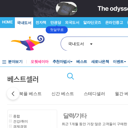
HOME
전자책
만권당
외국도서
알라딘굿즈
온라인중고
국내도서
첫달무료
국내도서
분야보기
오뒷세이아
추천마법사
베스트
새로나온책
이벤트
베스트셀러
베스트
북플 베스트
신간 베스트
스테디셀러
월간 
달력/기타
종합
건강/취미
최근 1개월 동안 가장 많은 고객들이 구매한
경제경영