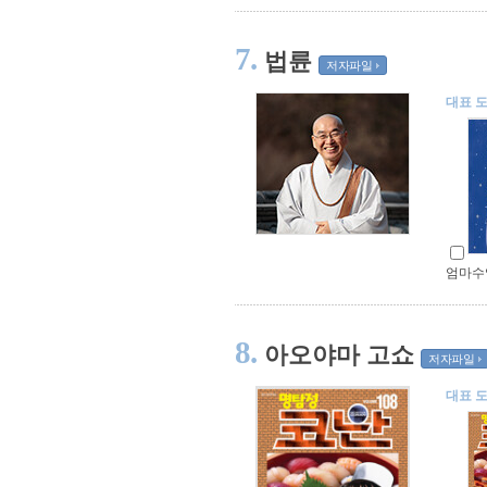
7.
법륜
저자파일
대표 
엄마수
8.
아오야마 고쇼
저자파일
대표 