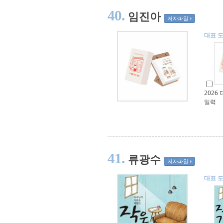
40.
임진아
저자파일
대표 
2026
일력
41.
류광수
저자파일
대표 