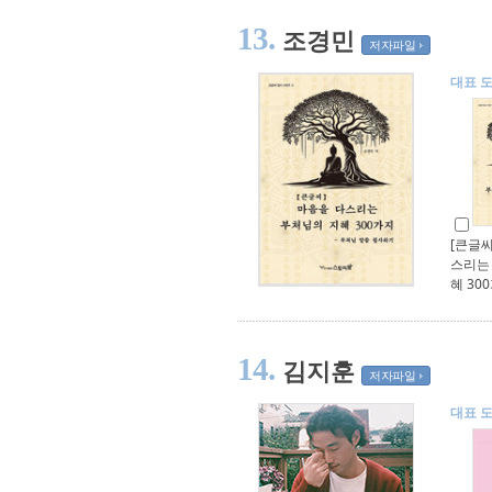
13.
조경민
저자파일
대표 
[큰글씨
스리는
혜 30
14.
김지훈
저자파일
대표 