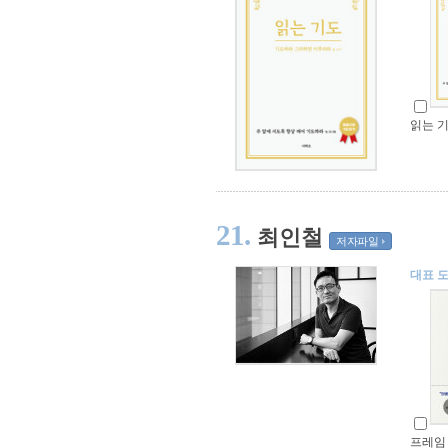
읽는 
21.
최인철
저자파일
대표 
프레임