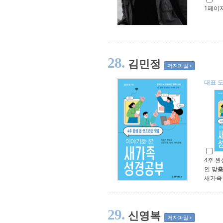
1페이지
28.
김민정
저자파일
대표 
4주 완
인 맞춤
새가족
29.
신영복
저자파일