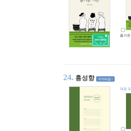
즐거운
24.
홍성향
저자파일
대표 