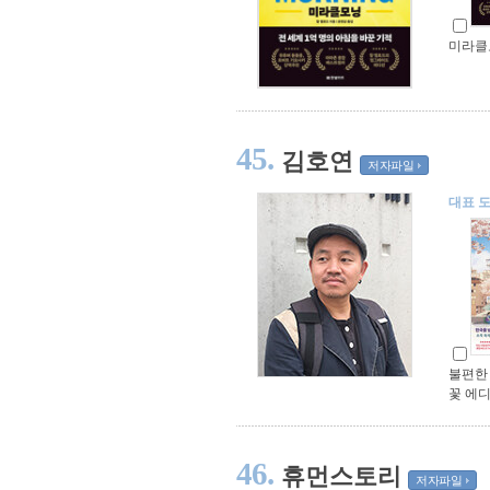
미라클
45.
김호연
저자파일
대표 
불편한 
꽃 에디
46.
휴먼스토리
저자파일