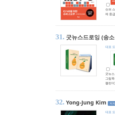
슈퍼 스
제 중
31.
굿뉴스드로잉 (송소
대표 
굿뉴스드
그림묵
캘린더
32.
Yong-Jung Kim
저자
대표 