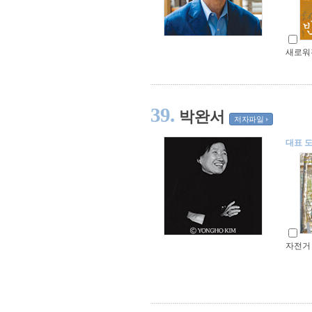
새로워
39.
박완서
저자파일
대표 
자전거