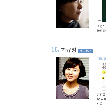
소년이 
한정판,
18.
함규정
저자파일
대표 
감정을
람 감
사람