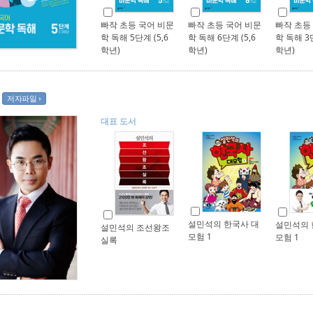
빠작 초등 국어 비문
빠작 초등 국어 비문
빠작 초등
학 독해 5단계 (5,6
학 독해 6단계 (5,6
학 독해 3단
학년)
학년)
학년)
저자파일
대표 도서
설민석의 한국사 대
설민석의 
설민석의 조선왕조
모험 1
모험 1
실록