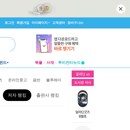
로그인
회원가입
마이페이지
고객센터
장바구니
(0)
투비컨티뉴드
펀드
북플
서재
창작플랫폼
알라딘 us
투비컨티뉴드
즈
온라인중고
음반
블루레이
도서관 사서
저자 랭킹
출판사 랭킹