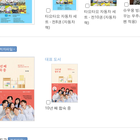
슈우웅 빙
타요타요 자동차 세
꾸는 우주
타요타요 자동차 세
트 - 전10권 (자동차
펜 적용)
트 - 전8권 (자동차
책)
책)
저자파일
대표 도서
10년 째 합숙 중
 드고
저자파일