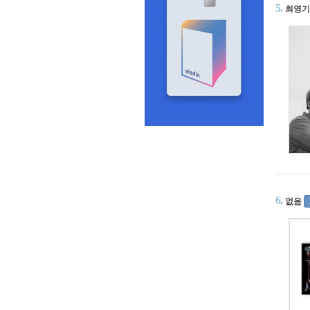
5.
최영기
6.
없음