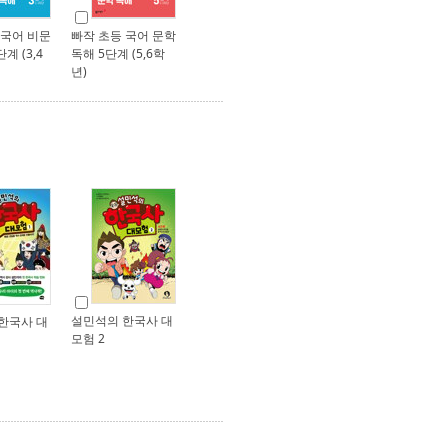
 국어 비문
빠작 초등 국어 문학
계 (3,4
독해 5단계 (5,6학
년)
설민석의 한국사 대
한국사 대
모험 2