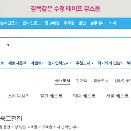
알라딘굿즈
온라인중고
중고매장
우주점
음반
블루레이
커피
서
스트
새로나온책
이벤트
정가인하도서
추천도서
작가와의 만남
북
국내도서
전자책
외국도서
알라딘굿
스테디셀러
월간 베스트
역대 베스트
선물 베스트
/중고전집
월 동안 가장 많은 고객들이 구매한 저자 순위입니다.