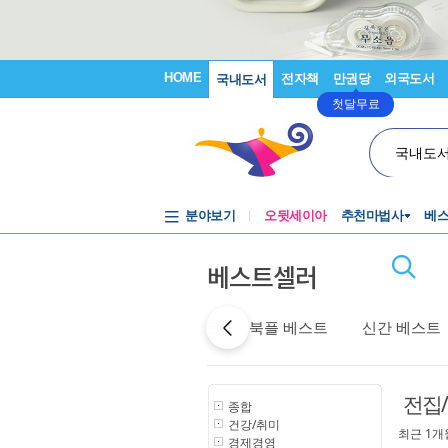
HOME
전자책
만권당
외국도서
국내도서
첫달무료
국내도
분야보기
오뒷세이아
추천마법사
베
베스트셀러
어제 베스트
특가 베스트
북플 베스트
신간 베스트
전집
종합
건강/취미
최근 1개
경제경영