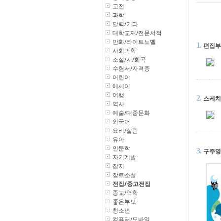
고전
과학
달력/기타
대학교재/전문서적
만화/라이트노벨
1.
편집부
사회과학
소설/시/희곡
수험서/자격증
어린이
에세이
여행
2.
스케치
역사
예술/대중문화
외국어
요리/살림
유아
인문학
3.
구주영
자기계발
잡지
장르소설
전집/중고전집
종교/역학
좋은부모
청소년
컴퓨터/모바일