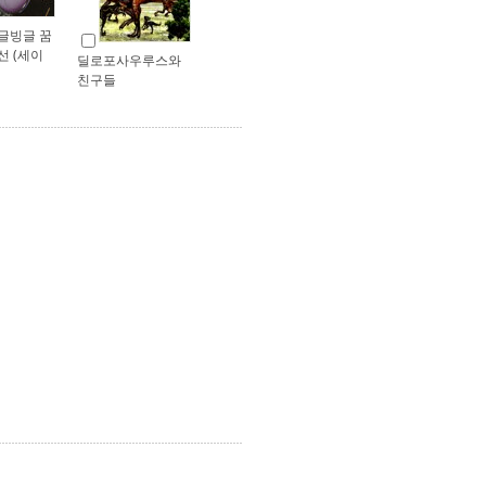
글빙글 꿈
선 (세이
딜로포사우루스와
친구들