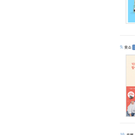
9.
웃소
10.
로렝