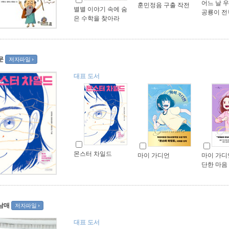
어느 날 
훈민정음 구출 작전
별별 이야기 속에 숨
공룡이 전
은 수학을 찾아라
문
저자파일
대표 도서
몬스터 차일드
마이 가디언
마이 가디언
단한 마음
남매
저자파일
대표 도서