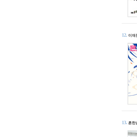
12.
이재
13.
흔한