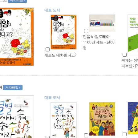
대표 도서
민음 바칼로레아
1~60권 세트 - 전60
권
세포도 대화한다고?
복제는 정
리적인가?
원
저자파일
대표 도서