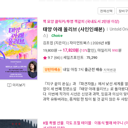
전체선택
장바구
책 모양 클릭커/투명 책갈피 (국내도서 2만원 이상)
태양 아래 올리브 (사인인쇄본)
Untold O
ㅣ
스)
Choice
김초엽
(지은이) |
자이언트북스
| 2026년 8월
17,820원
19,800
원 →
(
할인), 마일리지
원
10%
990
9.7
(
66
) | 세일즈포인트 :
75,290
내일 아침 7시
출근전 배송
양탄자배송
지역변경
『지구 끝의 온실』과 『파견자들』에서 낯선 세계를 열
미리보기
엽이 세 번째 장편소설 『태양 아래 올리브』로 돌아왔다
다. 이번에 작가의 시선은 신앙과 과학, 믿음과 의심이 맞
과학 유튜버라는, 좀처럼 한 팀이 될 것 같지 않은 두 사람
8월 특별 선물. 각도 조절 테이블 · 이동식 빨래 바구니 