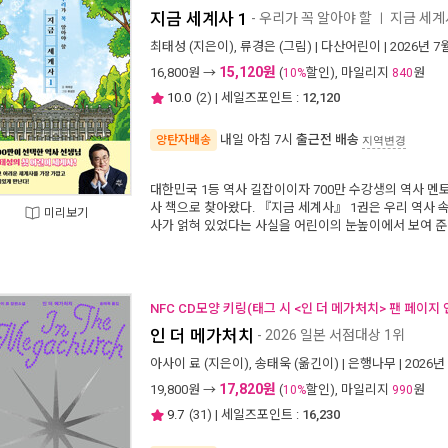
지금 세계사 1
- 우리가 꼭 알아야 할
지금 세계
ㅣ
최태성
(지은이),
류경은
(그림) |
다산어린이
| 2026년 7
15,120원
16,800
원 →
(
할인), 마일리지
원
10%
840
10.0
(
2
) | 세일즈포인트 :
12,120
내일 아침 7시
출근전 배송
양탄자배송
지역변경
대한민국 1등 역사 길잡이이자 700만 수강생의 역사 멘
사 책으로 찾아왔다. 『지금 세계사』 1권은 우리 역사 
미리보기
사가 얽혀 있었다는 사실을 어린이의 눈높이에서 보여 준
NFC CD모양 키링(태그 시 <인 더 메가처치> 팬 페이지 
인 더 메가처치
- 2026 일본 서점대상 1위
아사이 료
(지은이),
송태욱
(옮긴이) |
은행나무
| 2026년
17,820원
19,800
원 →
(
할인), 마일리지
원
10%
990
9.7
(
31
) | 세일즈포인트 :
16,230