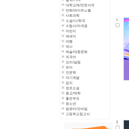
대학교재/전문서적
만화/라이트노벨
사회과학
1.
소설/시/희곡
수험서/자격증
어린이
에세이
여행
역사
예술/대중문화
외국어
요리/살림
유아
인문학
자기계발
잡지
장르소설
종교/역학
좋은부모
청소년
컴퓨터/모바일
고등학교참고서
2.