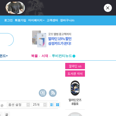
로그인
회원가입
마이페이지
고객센터
장바구니
(0)
펀드
북플
서재
투비컨티뉴드
창작플랫폼
알라딘 us
투비컨티뉴드
도서관 사서
옵션 설정
25개
격순
끝