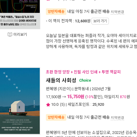
내일 아침 7시
출근전 배송
양탄자배송
지역변경
이 책의 전자책 :
12,600
원
보러 가기
미리보기
오늘날 일본을 대표하는 퍼즐러 작가, 오야마 세이이치로
점이 가장 선명하게 응축된 명작이다. 수록된 네 편의 
양하게 사용하며, 독자를 탐정과 같은 위치에 세워두고 
초판 한정 양장 + 친필 사인 인쇄 + 투명 책갈피
새들의 사회성
Choice
편혜영
(지은이) |
문학동네
| 2026년 7월
15,750원
17,500
원 →
(
할인), 마일리지
원
10%
870
10.0
(
5
) | 세일즈포인트 :
25,920
내일 아침 7시
출근전 배송
양탄자배송
지역변경
편혜영이 5년 만에 선보이는 소설집으로, 2022년 김승