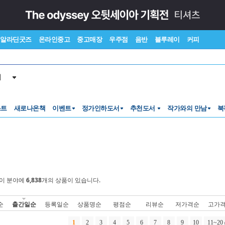
알라딘굿즈
온라인중고
중고매장
우주점
음반
블루레이
커피
서
스트
새로나온책
이벤트
정가인하도서
추천도서
작가와의 만남
북
이 분야에
6,838
개의 상품이 있습니다.
순
출간일순
등록일순
상품명순
평점순
리뷰순
저가격순
고가
1
2
3
4
5
6
7
8
9
10
11~20