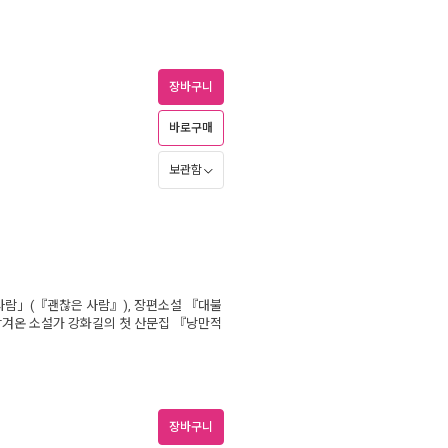
장바구니
바로구매
보관함
람」(『괜찮은 사람』), 장편소설 『대불
남겨온 소설가 강화길의 첫 산문집 『낭만적
장바구니