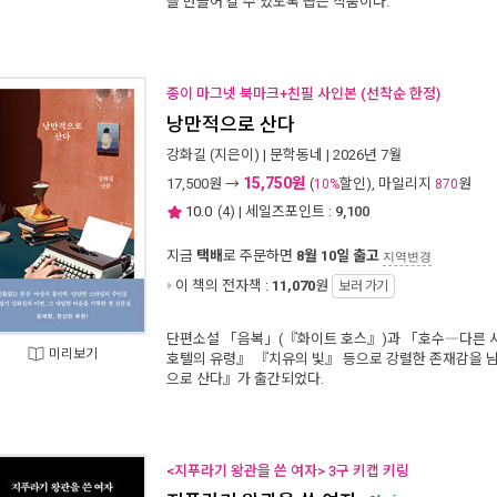
을 만들어 갈 수 있도록 돕는 작품이다.
종이 마그넷 북마크+친필 사인본 (선착순 한정)
낭만적으로 산다
강화길
(지은이) |
문학동네
| 2026년 7월
15,750원
17,500
원 →
(
할인), 마일리지
원
10%
870
10.0
(
4
) | 세일즈포인트 :
9,100
지금
택배
로 주문하면
8월 10일 출고
지역변경
이 책의 전자책 :
11,070
원
보러 가기
단편소설 「음복」(『화이트 호스』)과 「호수―다른 사
미리보기
호텔의 유령』 『치유의 빛』 등으로 강렬한 존재감을 
으로 산다』가 출간되었다.
<지푸라기 왕관을 쓴 여자> 3구 키캡 키링