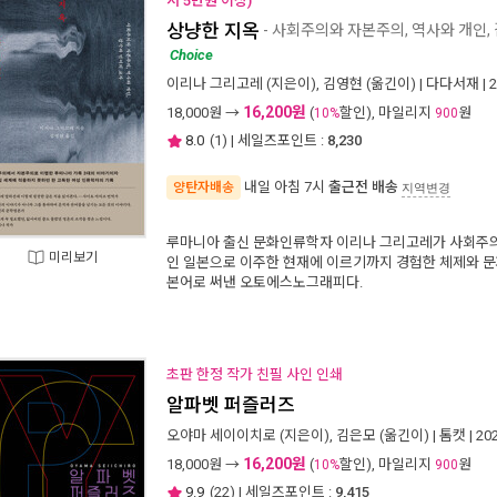
서 5만원 이상)
상냥한 지옥
- 사회주의와 자본주의, 역사와 개인,
Choice
이리나 그리고레
(지은이),
김영현
(옮긴이) |
다다서재
| 
16,200원
18,000
원 →
(
할인), 마일리지
원
10%
900
8.0
(
1
) | 세일즈포인트 :
8,230
내일 아침 7시
출근전 배송
양탄자배송
지역변경
루마니아 출신 문화인류학자 이리나 그리고레가 사회주의
미리보기
인 일본으로 이주한 현재에 이르기까지 경험한 체제와 문
본어로 써낸 오토에스노그래피다.
초판 한정 작가 친필 사인 인쇄
알파벳 퍼즐러즈
오야마 세이이치로
(지은이),
김은모
(옮긴이) |
톰캣
| 2
16,200원
18,000
원 →
(
할인), 마일리지
원
10%
900
9.9
(
22
) | 세일즈포인트 :
9,415