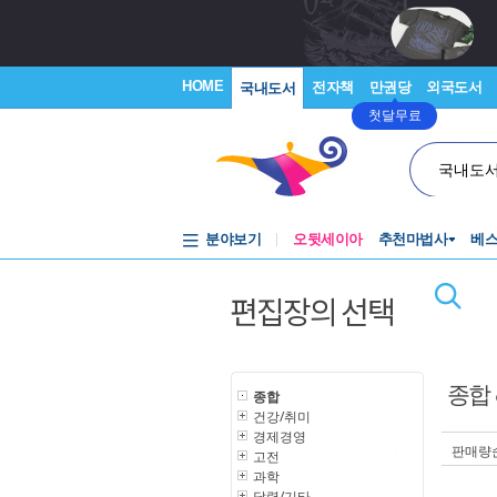
HOME
전자책
만권당
외국도서
국내도서
첫달무료
국내도
분야보기
오뒷세이아
추천마법사
베
편집장의 선택
종합
종합
건강/취미
경제경영
판매량
고전
과학
달력/기타