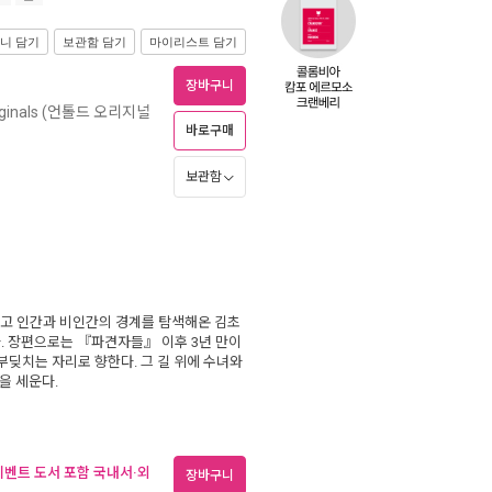
니 담기
보관함 담기
마이리스트 담기
장바구니
riginals (언톨드 오리지널
바로구매
보관함
고 인간과 비인간의 경계를 탐색해온 김초
. 장편으로는 『파견자들』 이후 3년 만이
부딪치는 자리로 향한다. 그 길 위에 수녀와
을 세운다.
(이벤트 도서 포함 국내서·외
장바구니