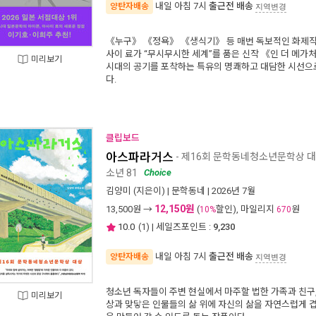
내일 아침 7시
출근전 배송
양탄자배송
지역변경
《누구》 《정욕》 《생식기》 등 매번 독보적인 화제작
사이 료가 “무시무시한 세계”를 품은 신작 《인 더 메가
미리보기
시대의 공기를 포착하는 특유의 명쾌하고 대담한 시선으로
다.
클립보드
아스파라거스
- 제16회 문학동네청소년문학상 
소년 81
Choice
김양미
(지은이) |
문학동네
| 2026년 7월
12,150원
13,500
원 →
(
할인), 마일리지
원
10%
670
10.0
(
1
) | 세일즈포인트 :
9,230
내일 아침 7시
출근전 배송
양탄자배송
지역변경
청소년 독자들이 주변 현실에서 마주할 법한 가족과 친구,
미리보기
상과 맞닿은 인물들의 삶 위에 자신의 삶을 자연스럽게 