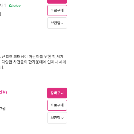
사 1
Choice
바로구매
월
보관함
토 큰별쌤 최태성이 어린이를 위한 첫 세계
속 다양한 사건들의 한가운데에 언제나 세계
다.
연결)
장바구니
바로구매
 7월
보관함