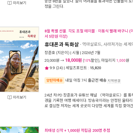
함한 8편을 실었다. 삶의 어려움을 통과하는 인물들의 노동
미리보기
정을 그린다.
8월 특별 선물. 각도 조절 테이블 · 이동식 빨래 바구니 
서 5만원 이상)
휴대폰과 독화살
- 역마살로드, 사라져가는 세계
장준호
(지은이) |
시월
| 2026년 7월
18,000원
20,000
원 →
(
할인), 마일리지
원
10%
1,000
9.9
(
24
) | 세일즈포인트 :
15,820
내일 아침 7시
출근전 배송
양탄자배송
지역변경
24년 차 PD 장준호가 유튜브 채널 〈역마살로드〉를 통
미리보기
경을 기록한 여행 에세이다. 방송국이라는 안정된 울타리
로 결심한 저자는 세계 곳곳의 다양한 세계를 직접 찾아간
최태성 신작 + 1,000원 적립금 200명 추첨