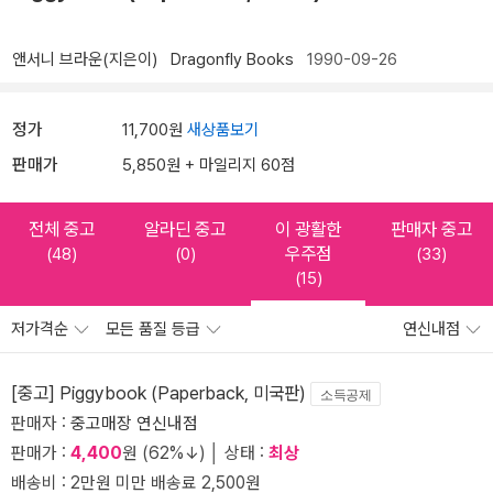
앤서니 브라운(지은이)
Dragonfly Books
1990-09-26
정가
11,700원
새상품보기
판매가
5,850원 + 마일리지 60점
전체 중고
알라딘 중고
이 광활한
판매자 중고
우주점
(48)
(0)
(33)
(15)
저가격순
모든 품질 등급
연신내점
[중고] Piggybook (Paperback, 미국판)
소득공제
판매자 :
중고매장 연신내점
판매가 :
4,400
원 (62%↓) │ 상태 :
최상
배송비 : 2만원 미만 배송료 2,500원