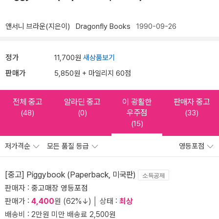
앤서니 브라운(지은이)
Dragonfly Books
1990-09-26
정가
11,700원
새상품보기
판매가
5,850원 + 마일리지 60점
전체 중고
알라딘 중고
이 광활한
판매자 중고
우주점
(48)
(0)
(33)
(15)
저가격순
모든 품질 등급
영등포점
[중고] Piggybook (Paperback, 미국판)
소득공제
판매자 :
중고매장 영등포점
판매가 :
4,400
원 (62%↓) │ 상태 :
최상
배송비 : 2만원 미만 배송료 2,500원