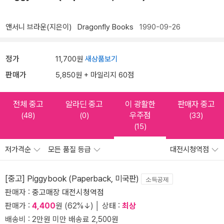
앤서니 브라운(지은이)
Dragonfly Books
1990-09-26
정가
11,700원
새상품보기
판매가
5,850원 + 마일리지 60점
전체 중고
알라딘 중고
이 광활한
판매자 중고
우주점
(48)
(0)
(33)
(15)
저가격순
모든 품질 등급
대전시청역점
[중고] Piggybook (Paperback, 미국판)
소득공제
판매자 :
중고매장 대전시청역점
판매가 :
4,400
원 (62%↓) │ 상태 :
최상
배송비 : 2만원 미만 배송료 2,500원