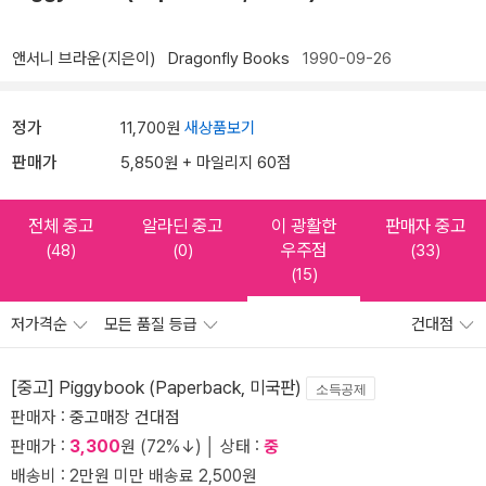
앤서니 브라운(지은이)
Dragonfly Books
1990-09-26
정가
11,700원
새상품보기
판매가
5,850원 + 마일리지 60점
전체 중고
알라딘 중고
이 광활한
판매자 중고
우주점
(48)
(0)
(33)
(15)
저가격순
모든 품질 등급
건대점
[중고] Piggybook (Paperback, 미국판)
소득공제
판매자 :
중고매장 건대점
판매가 :
3,300
원 (72%↓) │ 상태 :
중
배송비 : 2만원 미만 배송료 2,500원