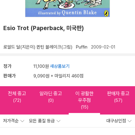
Esio Trot (Paperback, 미국판)
로알드 달(지은이)
퀸틴 블레이크(그림)
Puffin
2009-02-01
정가
11,100원
새상품보기
판매가
9,090원 + 마일리지 460점
전체 중고
알라딘 중고
이 광활한
판매자 중고
우주점
(72)
(0)
(57)
(15)
저가격순
모든 품질 등급
대구상인점