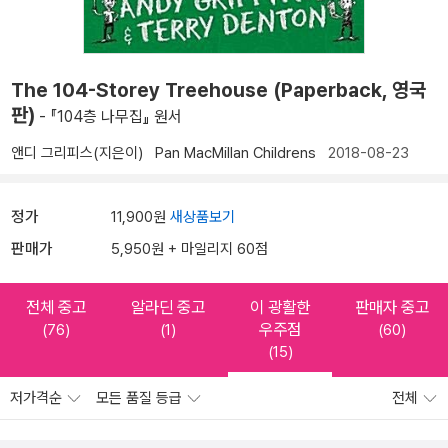
The 104-Storey Treehouse (Paperback, 영국
판)
- 『104층 나무집』 원서
앤디 그리피스(지은이)
Pan MacMillan Childrens
2018-08-23
정가
11,900원
새상품보기
판매가
5,950원 + 마일리지 60점
전체 중고
알라딘 중고
이 광활한
판매자 중고
우주점
(76)
(1)
(60)
(15)
저가격순
모든 품질 등급
전체