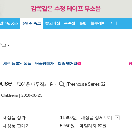
알라딘굿즈
중고매장
우주점
음반
블루레이
커피
온라인중고
중고
새로 등록된 상품
단골판매자
최종 땡처리
N
ouse
『104층 나무집』 원서
Treehouse Series 32
-
|
 Childrens
| 2018-08-23
새상품 정가
11,900원
새상품 상세보기
새상품 판매가
5,950원 + 마일리지 60원