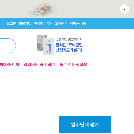
로그인
회원가입
마이페이지
고객센터
장바구니
(0)
판매자매니저
알라딘에 중고팔기
중고 전문셀러샵
알라딘에 팔기