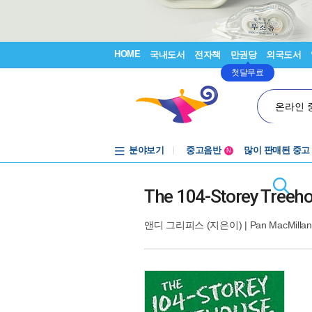
HOME
국내도서
전자책
만권당
외국도서
첫달무료
온라인 
분야보기
중고음반
많이 판매된 중고
N
1천원부터
중고음반
The 104-Storey Treeh
앤디 그리피스
(지은이) |
Pan MacMillan