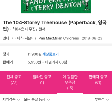
The 104-Storey Treehouse (Paperback, 영국
판)
- 『104층 나무집』 원서
앤디 그리피스(지은이)
Pan MacMillan Childrens
2018-08-23
정가
11,900원
새상품보기
판매가
5,950원 + 마일리지 60점
전체 중고
알라딘 중고
이 광활한
판매자 중고
우주점
(77)
(1)
(61)
(15)
저가격순
모든 품질 등급
부천점