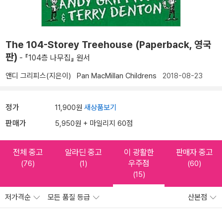
The 104-Storey Treehouse (Paperback, 영국
판)
- 『104층 나무집』 원서
앤디 그리피스(지은이)
Pan MacMillan Childrens
2018-08-23
정가
11,900원
새상품보기
판매가
5,950원 + 마일리지 60점
전체 중고
알라딘 중고
이 광활한
판매자 중고
우주점
(76)
(1)
(60)
(15)
저가격순
모든 품질 등급
산본점