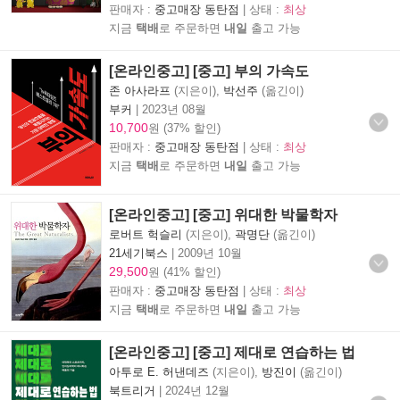
판매자 :
중고매장 동탄점
| 상태 :
최상
지금
택배
로 주문하면
내일
출고 가능
[온라인중고] [중고] 부의 가속도
존 아사라프
(지은이),
박선주
(옮긴이)
부커
|
2023년 08월
10,700
원 (37% 할인)
판매자 :
중고매장 동탄점
| 상태 :
최상
지금
택배
로 주문하면
내일
출고 가능
[온라인중고] [중고] 위대한 박물학자
로버트 헉슬리
(지은이),
곽명단
(옮긴이)
21세기북스
|
2009년 10월
29,500
원 (41% 할인)
판매자 :
중고매장 동탄점
| 상태 :
최상
지금
택배
로 주문하면
내일
출고 가능
[온라인중고] [중고] 제대로 연습하는 법
아투로 E. 허낸데즈
(지은이),
방진이
(옮긴이)
북트리거
|
2024년 12월