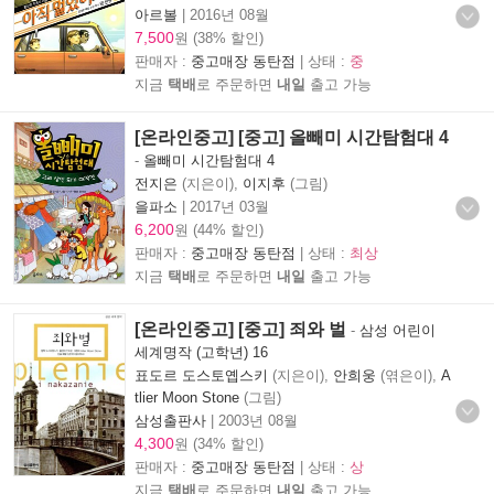
아르볼
|
2016년 08월
7,500
원 (38% 할인)
판매자 :
중고매장 동탄점
| 상태 :
중
지금
택배
로 주문하면
내일
출고 가능
[온라인중고] [중고] 올빼미 시간탐험대 4
-
올빼미 시간탐험대 4
전지은
(지은이),
이지후
(그림)
을파소
|
2017년 03월
6,200
원 (44% 할인)
판매자 :
중고매장 동탄점
| 상태 :
최상
지금
택배
로 주문하면
내일
출고 가능
[온라인중고] [중고] 죄와 벌
-
삼성 어린이
세계명작 (고학년) 16
표도르 도스토옙스키
(지은이),
안희웅
(엮은이),
A
tlier Moon Stone
(그림)
삼성출판사
|
2003년 08월
4,300
원 (34% 할인)
판매자 :
중고매장 동탄점
| 상태 :
상
지금
택배
로 주문하면
내일
출고 가능