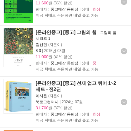
11,600
원 (36% 할인)
판매자 :
중고매장 동탄점
| 상태 :
최상
지금
택배
로 주문하면
내일
출고 가능
[온라인중고] [중고] 그림의 힘
-
그림의 힘
시리즈 1
김선현
(지은이)
8.0
|
2015년 03월
11,000
원 (41% 할인)
판매자 :
중고매장 동탄점
| 상태 :
중
지금
택배
로 주문하면
내일
출고 가능
[온라인중고] [중고] 선재 업고 튀어 1~2
세트 - 전2권
이시은
(지은이)
북로그컴퍼니
|
2024년 07월
31,700
원 (37% 할인)
판매자 :
중고매장 동탄점
| 상태 :
최상
지금
택배
로 주문하면
내일
출고 가능