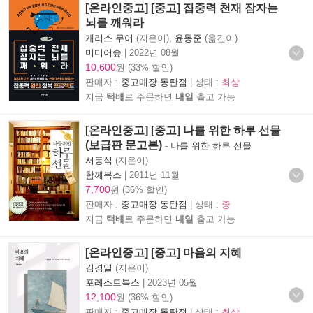
[온라인중고] [중고] 집중력 천재 잠자는
뇌를 깨워라
개러스 무어
(지은이),
윤동준
(옮긴이)
미디어숲
|
2022년 08월
10,600
원 (33% 할인)
판매자 :
중고매장 동탄점
| 상태 :
최상
지금
택배
로 주문하면
내일
출고 가능
[온라인중고] [중고] 나를 위한 하루 선물
(보급판 문고본)
-
나를 위한 하루 선물
서동식
(지은이)
함께북스
|
2011년 11월
7,700
원 (36% 할인)
판매자 :
중고매장 동탄점
| 상태 :
중
지금
택배
로 주문하면
내일
출고 가능
[온라인중고] [중고] 마음의 지혜
김경일
(지은이)
포레스트북스
|
2023년 05월
12,100
원 (36% 할인)
판매자 :
중고매장 동탄점
| 상태 :
최상