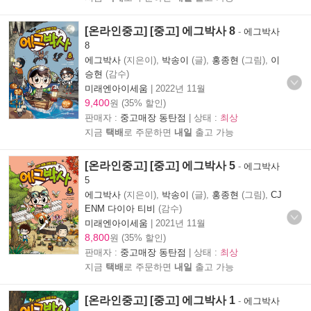
[온라인중고] [중고] 에그박사 8
-
에그박사
8
에그박사
(지은이),
박송이
(글),
홍종현
(그림),
이
승현
(감수)
미래엔아이세움
|
2022년 11월
9,400
원 (35% 할인)
판매자 :
중고매장 동탄점
| 상태 :
최상
지금
택배
로 주문하면
내일
출고 가능
[온라인중고] [중고] 에그박사 5
-
에그박사
5
에그박사
(지은이),
박송이
(글),
홍종현
(그림),
CJ
ENM 다이아 티비
(감수)
미래엔아이세움
|
2021년 11월
8,800
원 (35% 할인)
판매자 :
중고매장 동탄점
| 상태 :
최상
지금
택배
로 주문하면
내일
출고 가능
[온라인중고] [중고] 에그박사 1
-
에그박사