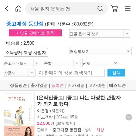
중고매장 동탄점
(판매 상품수 : 80,082종)
+ 단골 판매자로 등록
배송료 : 2,500
소득공제 제공 사업자
검색
상품명순
|
출시일순
|
등록순
|
저가격순
|
고가격순
|
베스트순
[온라인중고] [중고] 나는 다정한 관찰자
가 되기로 했다
이은경
(지은이)
서교책방
|
2024년 05월
12,500
원 (30% 할인)
판매자 :
중고매장 동탄점
| 상태 :
최상