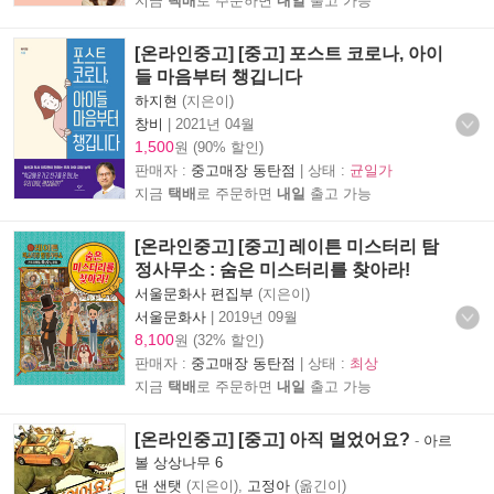
지금
택배
로 주문하면
내일
출고 가능
[온라인중고] [중고] 포스트 코로나, 아이
들 마음부터 챙깁니다
하지현
(지은이)
창비
|
2021년 04월
1,500
원 (90% 할인)
판매자 :
중고매장 동탄점
| 상태 :
균일가
지금
택배
로 주문하면
내일
출고 가능
[온라인중고] [중고] 레이튼 미스터리 탐
정사무소 : 숨은 미스터리를 찾아라!
서울문화사 편집부
(지은이)
서울문화사
|
2019년 09월
8,100
원 (32% 할인)
판매자 :
중고매장 동탄점
| 상태 :
최상
지금
택배
로 주문하면
내일
출고 가능
[온라인중고] [중고] 아직 멀었어요?
-
아르
볼 상상나무 6
댄 샌탯
(지은이),
고정아
(옮긴이)