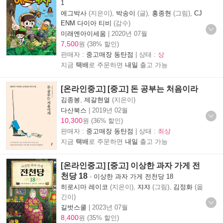
1
에그박사
(지은이),
박송이
(글),
홍종현
(그림),
CJ
ENM 다이아 티비
(감수)
미래엔아이세움
|
2020년 07월
7,500
원 (38% 할인)
판매자 :
중고매장 동탄점
| 상태 :
상
지금
택배
로 주문하면
내일
출고 가능
[온라인중고] [중고] 돈 공부는 처음이라
김종봉
,
제갈현열
(지은이)
다산북스
|
2019년 02월
10,300
원 (36% 할인)
판매자 :
중고매장 동탄점
| 상태 :
최상
지금
택배
로 주문하면
내일
출고 가능
[온라인중고] [중고] 이상한 과자 가게 전
천당 18
-
이상한 과자 가게 전천당 18
히로시마 레이코
(지은이),
쟈쟈
(그림),
김정화
(옮
긴이)
길벗스쿨
|
2023년 07월
8,400
원 (35% 할인)