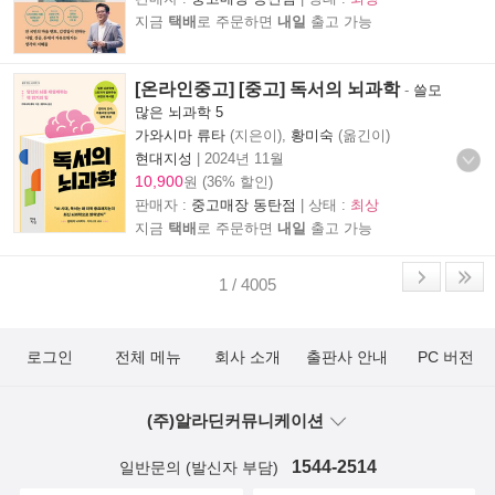
지금
택배
로 주문하면
내일
출고 가능
[온라인중고] [중고] 독서의 뇌과학
-
쓸모
많은 뇌과학 5
가와시마 류타
(지은이),
황미숙
(옮긴이)
현대지성
|
2024년 11월
10,900
원 (36% 할인)
판매자 :
중고매장 동탄점
| 상태 :
최상
지금
택배
로 주문하면
내일
출고 가능
1 / 4005
로그인
전체 메뉴
회사 소개
출판사 안내
PC 버전
(주)알라딘커뮤니케이션
1544-2514
일반문의 (발신자 부담)