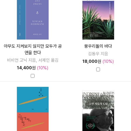
아무도 지켜보지 않지만 모두가 공
뭉우리돌의 바다
연을 한다
김동우 지음
비비언 고닉 지음, 서제인 옮김
18,000
원
(10%)
14,400
원
(10%)