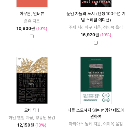
아무튼, 인터뷰
눈먼 자들의 도시 (탄생 100주년 기
념 스페셜 에디션)
은유 지음
주제 사라마구 지음, 정영목 옮김
10,800
원
(10%)
16,920
원
(10%)
모비 딕 1
나를 소모하지 않는 현명한 태도에
관하여
허먼 멜빌 지음, 황유원 옮김
마티아스 뇔케 지음, 이미옥 옮김
12,150
원
(10%)