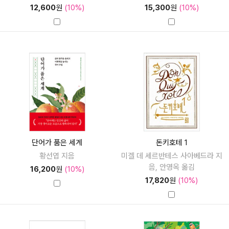
12,600
원
(10%)
15,300
원
(10%)
단어가 품은 세계
돈키호테 1
황선엽 지음
미겔 데 세르반테스 사아베드라 지
음, 안영옥 옮김
16,200
원
(10%)
17,820
원
(10%)