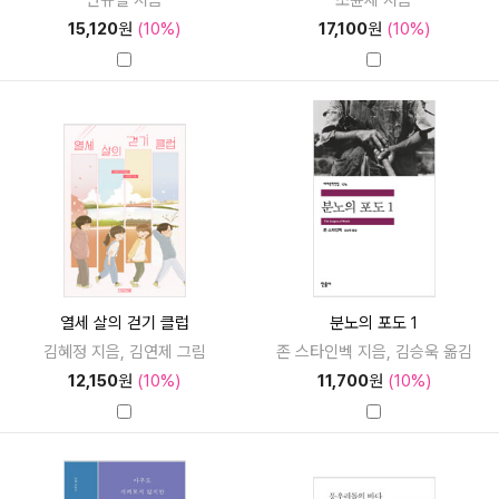
15,120
원
(10%)
17,100
원
(10%)
열세 살의 걷기 클럽
분노의 포도 1
김혜정 지음, 김연제 그림
존 스타인벡 지음, 김승욱 옮김
12,150
원
(10%)
11,700
원
(10%)