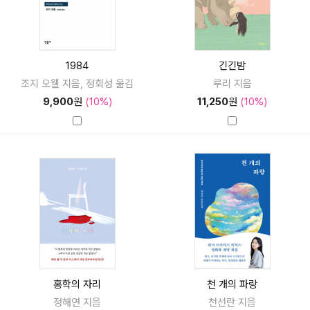
1984
긴긴밤
조지 오웰 지음, 정회성 옮김
루리 지음
9,900
원
(10%)
11,250
원
(10%)
홍학의 자리
천 개의 파랑
정해연 지음
천선란 지음