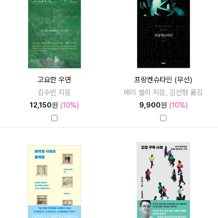
고요한 우연
프랑켄슈타인 (무선)
김수빈 지음
메리 셸리 지음, 김선형 옮김
12,150
원
(10%)
9,900
원
(10%)