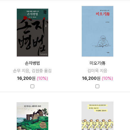
손자병법
미오기傳
손무 지음, 김원중 옮김
김미옥 지음
16,200
원
(10%)
16,200
원
(10%)