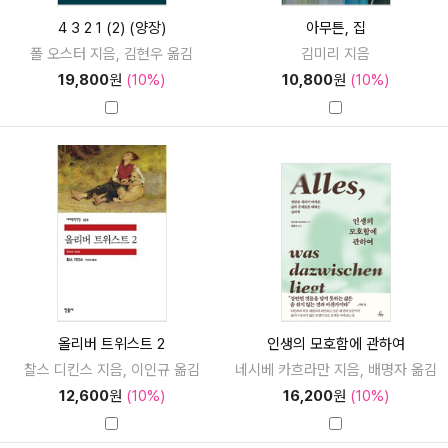
4 3 2 1 (2) (양장)
아무튼, 집
폴 오스터 지음, 김현우 옮김
김미리 지음
19,800
원
(10%)
10,800
원
(10%)
올리버 트위스트 2
인생의 모호함에 관하여
찰스 디킨스 지음, 이인규 옮김
네시베 카흐라만 지음, 배명자 옮김
12,600
원
(10%)
16,200
원
(10%)