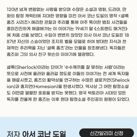
120년 넘게 변함없는 사랑을 받으며 수많은 소설과 영화, 드라마, 만
화의 탐정 캐릭터에 지대한 영향을 미친 아서 코난 도일의 명작 <셜록
홈즈 시리즈>.예리한 관찰과 추리를 통해 아주 특이한 범죄 사건들을
흥미진진하게 해결해가는 이 이야기는 19세기 말 《스트랜드 매거진》
에 처음 선을 보였다. 수입이 변변치 않았던 의사 아서 코난 도일은 18
87년 자신의 스승이었던 조지프 벨을 모델로 하여 방대한 지식과 천
재적인 추리력을 지닌 ‘셜록 홈즈’라는 인물을 창조해냈다. 독자들은
홈즈와 그의 의사 친구 왓슨의 이야기에 열광했다.
셜록(Sherlock)이라는 단어가 ‘수수께끼를 잘 맞히는 사람’이라는
뜻으로 사전에 올라와 올라갈 정도로 이들의 이야기는 전 세계 독자들
을 매료시켰고, 홈즈의 활약상을 연구하는 수많은 셜로키언(Shelock
ian)과 홈지언(Homesian)을 탄생시켰다. 역사상 그 어떤 탐정소설
도 이만큼 열렬한 호응을 받지는 못했다. 영국 빅토리아 시대의 모든
독자를 전율케 한 홈즈는 이후 현대 탐정소설 주인공의 원형이 되었다.
신간알리미 신청
저자
아서 코난 도일