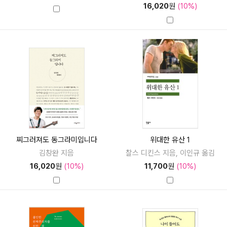
16,020
원
(10%)
찌그러져도 동그라미입니다
위대한 유산 1
김창완 지음
찰스 디킨스 지음, 이인규 옮김
16,020
원
(10%)
11,700
원
(10%)