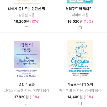
너에게 들려주는 단단한 말
달러구트 꿈 백화점 1
김종원 지음
이미예 지음
16,200
원
(10%)
16,020
원
(10%)
경험의 멸종
자유로부터의 도피
크리스틴 로젠 지음, 이영래 옮김
에리히 프롬 지음, 김석희 옮김
17,820
원
(10%)
14,400
원
(10%)