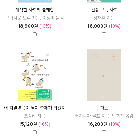
쾌적한 사회의 불쾌함
건강 구독 사회
구마시로 도루 지음, 이정미 옮김
정재훈 지음
18,900
원
(10%)
18,000
원
(10%)
이 지랄맞음이 쌓여 축제가 되겠지
파도
조승리 지음
버지니아 울프 지음, 박희진 옮김
15,120
원
(10%)
16,200
원
(10%)