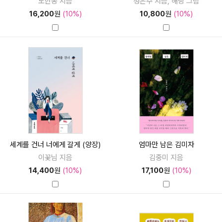
노한동 지음
정은주 지음, 해랑 그림
16,200
원
(10%)
10,800
원
(10%)
세계를 건너 너에게 갈게 (양장)
엄마만 남은 김미자
이꽃님 지음
김중미 지음
14,400
원
(10%)
17,100
원
(10%)