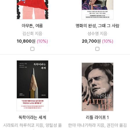
아무튼, 여름
명화의 완성, 그때 그 사람
김신회 지음
성수영 지음
10,800
원
(10%)
20,700
원
(10%)
독학이라는 세계
리틀 라이프 1
시라토리 하루히코 지음, 양필성 옮
한야 야나기하라 지음, 권진아 옮김