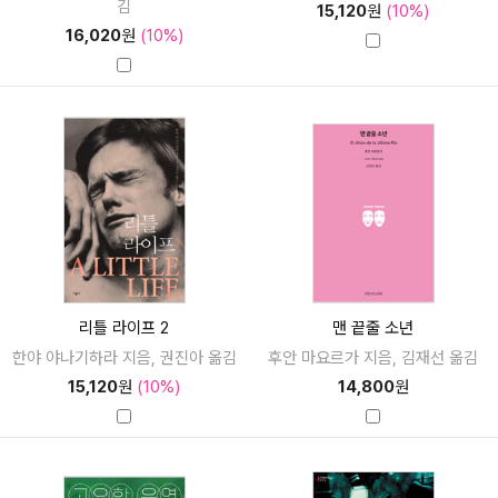
김
15,120
원
(10%)
16,020
원
(10%)
리틀 라이프 2
맨 끝줄 소년
한야 야나기하라 지음, 권진아 옮김
후안 마요르가 지음, 김재선 옮김
15,120
원
(10%)
14,800
원