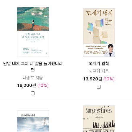
만일 내가 그때 내 말을 들어줬더라
쪼개기 법칙
면
허규형 지음
나종호 지음
16,920
원
(10%)
16,200
원
(10%)