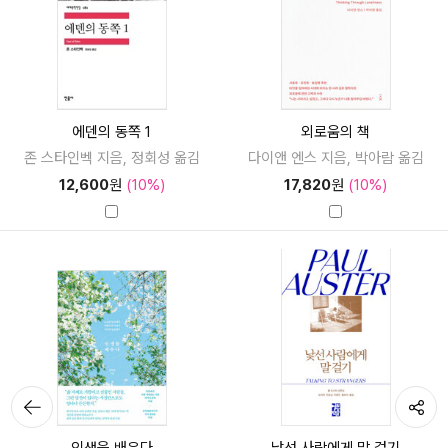
에덴의 동쪽 1
외로움의 책
존 스타인벡 지음, 정회성 옮김
다이앤 엔스 지음, 박아람 옮김
12,600
원
(10%)
17,820
원
(10%)
뒤로가
공유하기
기