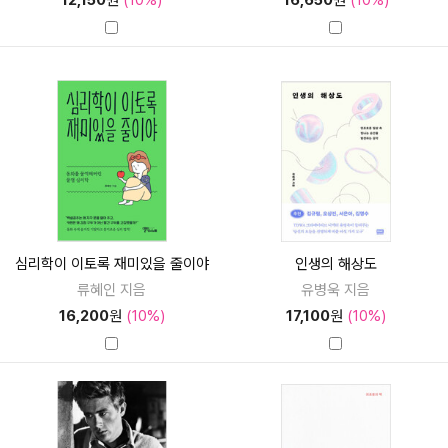
12,150
원
(10%)
16,650
원
(10%)
심리학이 이토록 재미있을 줄이야
인생의 해상도
류혜인 지음
유병욱 지음
16,200
원
(10%)
17,100
원
(10%)