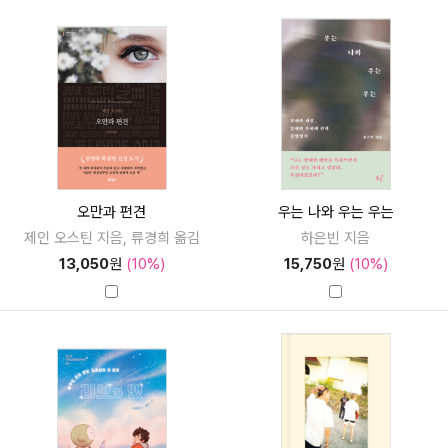
오만과 편견
우는 나와 우는 우는
제인 오스틴 지음, 류경희 옮김
하은빈 지음
13,050
원
(10%)
15,750
원
(10%)