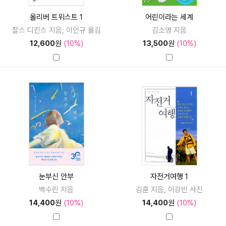
올리버 트위스트 1
어린이라는 세계
찰스 디킨스 지음, 이인규 옮김
김소영 지음
12,600
원
(10%)
13,500
원
(10%)
눈부신 안부
자전거여행 1
백수린 지음
김훈 지음, 이강빈 사진
14,400
원
(10%)
14,400
원
(10%)