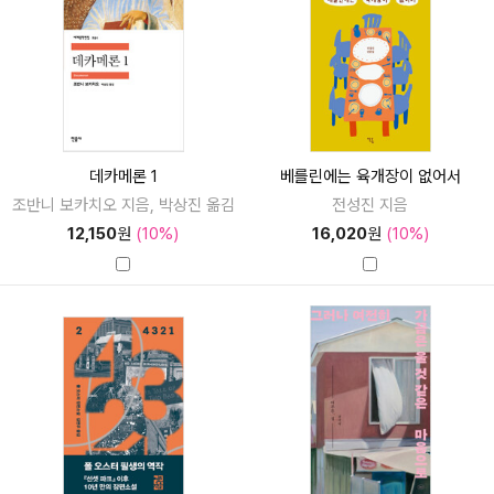
데카메론 1
베를린에는 육개장이 없어서
조반니 보카치오 지음, 박상진 옮김
전성진 지음
12,150
원
(10%)
16,020
원
(10%)