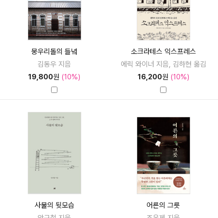
뭉우리돌의 들녘
소크라테스 익스프레스
김동우 지음
에릭 와이너 지음, 김하현 옮김
19,800
원
(10%)
16,200
원
(10%)
사물의 뒷모습
어른의 그릇
안규철 지음
조윤제 지음