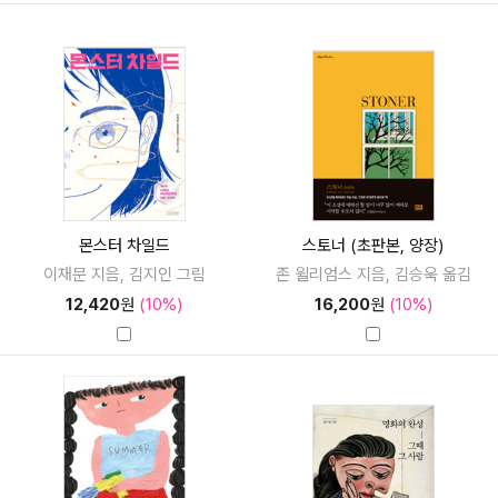
몬스터 차일드
스토너 (초판본, 양장)
이재문 지음, 김지인 그림
존 윌리엄스 지음, 김승욱 옮김
12,420
원
(10%)
16,200
원
(10%)