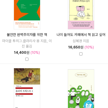
불안한 완벽주의자를 위한 책
나이 들어도 카페에서 책 읽고 싶어
마이클 투히그.클라리사 옹 지음, 이
심혜경 지음
진 옮김
16,650
원
(10%)
14,400
원
(10%)