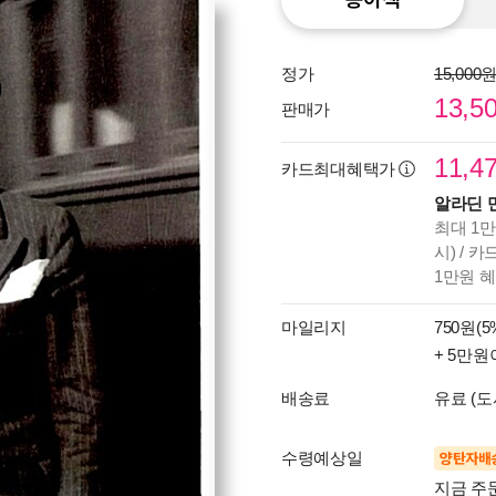
정가
15,000
13,5
판매가
11,4
카드최대혜택가
알라딘 
최대 1만
시) / 
1만원 
마일리지
750원(5
+ 5만원
배송료
유료 (도
수령예상일
양탄자배
지금 주