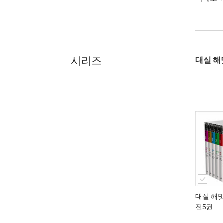
시리즈
대실 해
대실 해밋
전5권