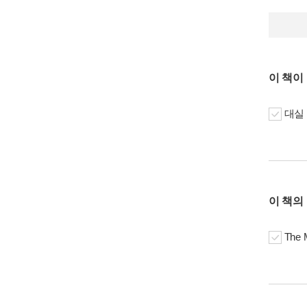
이 책이
대실 
이 책의
The 