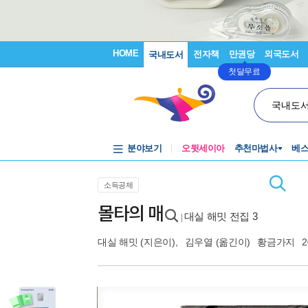
HOME
전자책
만권당
외국도서
국내도서
첫달무료
국내도
분야보기
오뒷세이아
추천마법사
베
소득공제
몰타의 매
대실 해밋 전집 3
|
대실 해밋
(지은이),
김우열
(옮긴이)
황금가지
2