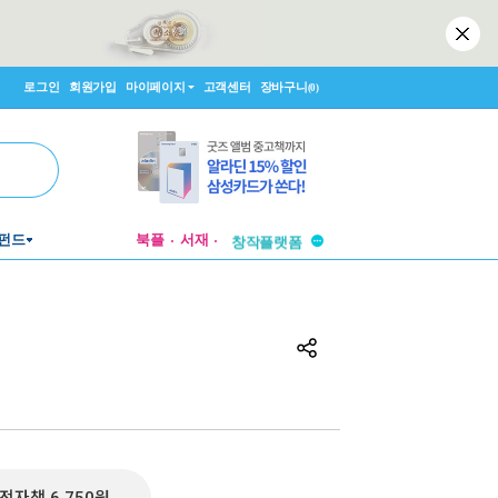
로그인
회원가입
마이페이지
고객센터
장바구니
(0)
투비컨티뉴드
펀드
북플
서재
창작플랫폼
투비컨티뉴드