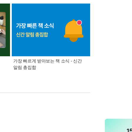
가장 빠르게 받아보는 책 소식 - 신간
경기컬처패스 1만원 
알림 총집합