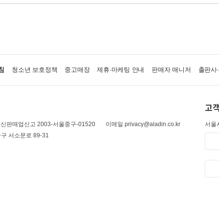
침
청소년 보호정책
중고매장
제휴·마케팅 안내
판매자 매니저
출판사
고객
신판매업신고 2003-서울중구-01520
이메일 privacy@aladin.co.kr
서울시
구 서소문로 89-31