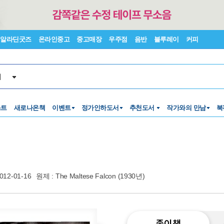
알라딘굿즈
온라인중고
중고매장
우주점
음반
블루레이
커피
서
스트
새로나온책
이벤트
정가인하도서
추천도서
작가와의 만남
북
012-01-16
원제 : The Maltese Falcon (1930년)
종이책