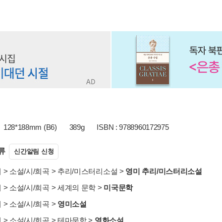
128*188mm (B6)
389g
ISBN : 9788960172975
류
신간알림 신청
서
>
소설/시/희곡
>
추리/미스터리소설
>
영미 추리/미스터리소설
서
>
소설/시/희곡
>
세계의 문학
>
미국문학
서
>
소설/시/희곡
>
영미소설
서
>
소설/시/희곡
>
테마문학
>
영화소설