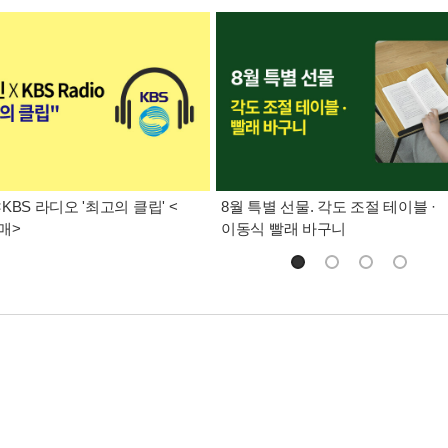
KBS 라디오 '최고의 클립' <
8월 특별 선물. 각도 조절 테이블 ·
매>
이동식 빨래 바구니