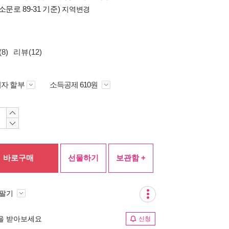
소문로 89-31 기준)
지역변경
8)
리뷰(12)
자 할부
소득공제 610원
바로구매
선물하기
보관함 +
 팔기
림을 받아보세요
신청