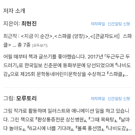
저자 소개
지은이:
최현진
저자파일
신간알림 신청
최근작 :
<지금 이 순간>
,
<스파클 (양장)>
,
<[큰글자도서］스파
클>
… 총 7종
(모두보기)
어릴 때부터 책과 글쓰기를 좋아했습니다. 2017년 「두근두근 두
드러기」로 한국일보 신춘문예 동화부문에 당선되었으며 『나비도
감』으로 제25회 문학동네어린이문학상을 수상하고 『스파클』로
창비청소년문학상을 수상했습니다. 『지금 이 순간』은 2024년
‘경기예술생애첫지원’ 선정작입니다.
그림:
모루토리
저자파일
신간알림 신청
그림 작가로 활동하며 일러스트와 애니메이션 일을 하고 있습니
다. 그린 책으로 『환상통증전문 삼신병원』, 『그때 목욕탕』, 『날마
다 놀아도』, 『6교시에 너를 기다려』, 『볼록 풍선껌』, 『나비도감』