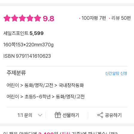
9.8
100자평 7편
리뷰 50편
세일즈포인트
5,599
160쪽
153*220mm
370g
ISBN 9791141610623
주제분류
신간알림 신청
어린이
>
동화/명작/고전
>
국내창작동화
어린이
>
초등5~6학년
>
동화/명작/고전
선물하기
공유하기