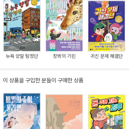
엄마는 피켓을 들고 아침마다 어디론가 가고, 두나 누나와 나는
“잘 지냈어?” 따위의 인사를 나누지 못한다. 익숙한 풍경 어디에
도 누나는 없다. 새로운 것에 도전하는 걸 좋아하고, 게임의 범인
을 귀신같이 찾아내고, 왼쪽 청력이 약한 날 위해 내 왼편에 서 주
며 세상의 소리를 함께 들어 주었던 누나. 하지만 이제 누나는 마
니또 선물을 전하지 못하고, 일 년 전 나와 한 약속도 지키지 못한
다. 누나와 나만 아는 비밀이 있다. 우리의 마지막 순간이 싸움이
뉴욕 양말 탐정단
창밖의 기린
귀신 문제 해결단
었다는 거. 그런데…… 굳게 닫혀 있던 누나 방에 들어갔던 날 누
나가 아끼던 카우보이모자에서, “강산, 내 노트를 펼쳐 봐.” 누나
이 상품을 구입한 분들이 구매한 상품
의 목소리가 들려왔다. 나는 누나의 투두리스트가 적힌 노트를 가
방에 넣고, 카우보이모자를 머리에 쓰고, 문을 나섰다. 이제부터
누나가 하고 싶었던 일들을 하나하나 해 나가야 하니까. 누나가
나였다면 분명 내가 좋아하는 일들을 함께 해 주었을 테니까. ◼
슬픔의 중력을 거슬러 나비처럼 날아오르다 ◼ “사랑한 것들은
어떤 형태나 순간으로 꼭 되돌아온다.” 우리는 함께 슬퍼하는 방