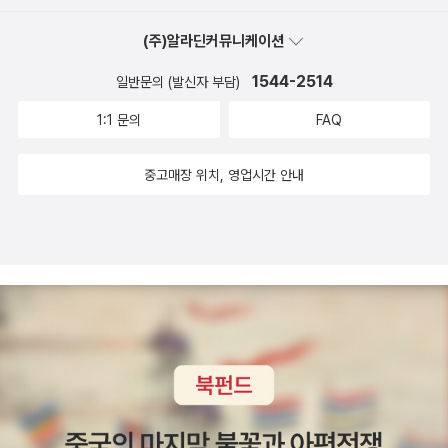
고서 모든 짐을 내려놓을 적에, 새롭게 나아갈 길을 틔우고서 마
이돌이를 아울러서도 알려준다면, 또한 모든 나이를 아울러서도
주할 수 있다. 일으키면서 일구고, 일구는 길을 찬찬히 가꾸고 돌
(주)알라딘커뮤니케이션
알려준다면, 여기에 모든 고을을 아울러서도 알려준다면, 꽤 재미
보는 사이에, 차근차근 새기며 가다듬어 익히기에 ‘읽다’라 한다.
1544-2514
날 만하지 싶다. 올해에는 부산 보수동과 〈책과 아이들〉을 비롯
일반문의 (발신자 부담)
수수하고 오랜 우리말을 짚자면, ‘읽다 = 일다 + 익다’이다. 바람
한 여러 부산책집에서 책을 오지게 샀다. 그래서 올해에 〈알라딘〉
1:1 문의
FAQ
이 일면서 바람을 익히니 읽는다. 바다가 일면서 바다를 익히니
에서 1086자락을 샀다면, 서울책집에서는 800자락 남짓 산 듯
읽는다. 그런데 일으켰어도 익히지 않으면 덧없다. 익히려면 먼저
싶고, 부산책집에서는 2500자락 남짓 산 듯하다. 언제나 되뇌는
중고매장 위치, 영업시간 안내
꿈씨를 그리고 심어서 일굴 노릇이다. 우리가 읽는 눈길이라면,
한 가지라면, 책이웃 여러분이 나를 ‘고흥군 5.0%’라든지 ‘50대
“온누리에 책이 얼마나 많은데! 이 많은 책을 언제 다 읽어!” 같은
남성 10.0%’로 밀어낼 수 있기를 빈다. 시골에서 살아가는 이웃
푸념이나 핑계를 안 댄다. 그저 사읽고, 그대로 삭이고, 곰곰이 품
님도 모쪼록 책을 조금 더 가까이하기를 빌고, 마흔줄·쉰줄 아재
어서 풀어내는 하루를 살 테지. 가리지 않으며 헤아리고 살펴야
는 부디 ‘유튜브 정치 채널’ 따위는 그냥 아닥하듯 끊고서 가없는
읽을 수 있다. 이 책은 이래서 가리거나 저 책은 저래서 손사래치
책바다에 뛰어들기를 빈다. 또한 마흔줄·쉰줄뿐 아니라, 서른줄·
면, 아예 안 읽는 셈이다. 이 책은 이런 대목을 배우려고 쥐고, 저
예순줄 사내가 그림책과 어린이책을 곁에 두기를 빈다. 그림책과
책은 저런 눈썰미를 알아보려고 잡을 적에 비로소 ‘읽기’라는 조
어린이책은 “애들이나 보는 책”이 아니라, “어른이라는 자리에
그마한 길로 접어들 수 있다. 자, 보자. 스승이 말하는 대로 안 들
서려는 사람이 먼저 읽고 살피면서 사랑을 배우는 길동무책”이
으며 뭘 배우겠는가. 〈취권〉이라는 보임꽃에 잘 드러난다. 젊은이
다. 2025.11.5.ㅍㄹㄴ글 : 숲노래·파란놀(최종규). 낱말책을 쓴다.
는 스승이 시키는 집안일을 지겨워한다. 발차기나 지르기부터 알