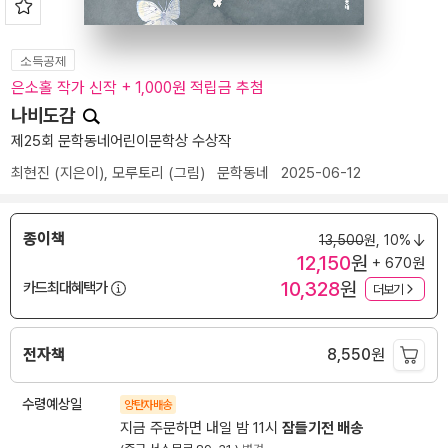
소득공제
은소홀 작가 신작 + 1,000원 적립금 추첨
나비도감
제25회 문학동네어린이문학상 수상작
최현진
(지은이),
모루토리
(그림)
문학동네
2025-06-12
종이책
13,500
원,
10%
12,150
원
+ 670원
10,328
원
카드최대혜택가
더보기
전자책
8,550
원
수령예상일
양탄자배송
지금 주문하면 내일 밤 11시
잠들기전 배송