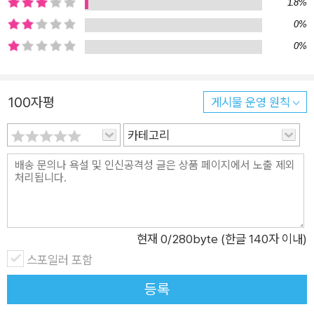
1.8%
생각해 왔던 것 같다. 하지만 이제는 안다. 사랑한 것들은 어떤 형
0%
태나 순간으로 꼭 되돌아온다는 것을. 그 사람이 하지 못한 일을
이루어 가는 것도 애도라는 것을._작가의 말 “누나가 알까요? 하
0%
늘에서?” 나도 많이 사랑한다는 것을. 내 시간은 누나와 함께하
거나 함께하지 못한 기억뿐이라는 걸. 그리고 내가 많이 미안해하
100자평
게시물 운영 원칙
고 있다는 걸. 엄마는 무릎을 꿇고 앉아 나와 눈을 맞추며 힘 있게
말했다. “메아리는 다 알아.” “어떻게요?” 절실하면 가능하다는
카테고리
그런 말 대신에 내가 이해할 수 있도록 엄마가 사실만을 말해 주
기를 바랐다. 진짜 이야기를._본문 중에서 ◼ 멈추었던 누나의 시
간이 다시 흐르기 시작한다 ◼ 함께라서 건너갈 수 있는 슬픔 산
이가 이어 가는 발걸음 옆에는 또 다른 작은 발걸음들이 하나둘
나란히 걷기 시작한다. 그 걸음들은 멈추었던 메아리의 시간을 다
현재
0
/280byte (한글 140자 이내)
시 흐르게 한다. 카우보이모자에 얽힌 일화를 말해 주는 두나에게
스포일러 포함
서, 메아리와 돌멩이를 주웠던 시간을 기억하는 한별이에게서, 메
등록
아리의 책상에 꽃을 올려놓는 단비에게서, 메아리가 부르려고 했
던 노래를 함께 듣자는 은우에게서, 산이 가족의 ‘쭉 친구’인 정민