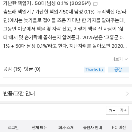
가난한 책읽기 . 50대 남성 0.1% (2025년)
“푸른띠가 있는 나비”이지만, 나비책에는 ‘청띠제비나비’란 이름
숲노래 책읽기 / 가난한 책읽기50대 남성 0.1% 누리책집 〈알라
으로 오른다. ‘푸른띠제비나비’라 해야 올바른데. 종이에 찍거나
딘〉에서는 늦가을로 접어들 즈음 재미난 한 가지를 알려주는데,
새기거나 옮긴 글씨를 첫줄부터 끝줄까지 죽 넘긴다고 해서 ‘읽
그동안 이곳에서 책을 몇 자락 샀고, 이렇게 책을 산 사람이 ‘삶
기’라 하지 않는다. 책을 쥐고서 종이를 넘기면 ‘넘기다’이다. 글
터’에서 몇 손가락에 꼽히는지 알려준다. 2025년은 ‘고흥군 0.
씨를 죽 훑으면 ‘훑다’이다. 사람을 위아래로 훑거나 차림새를 훑
1% + 50대 남성 0.1%’라고 한다. 지난자취를 돌아보면 2020년
는들 ‘읽어내’지는 못한다. ‘훑다’는 겉모습만 문득 스치는 몸짓을
에는 ‘고흥군 0.2% + 40대 남성 0.1%’였단다. 2021년부터 ‘고
가리킨다. 책을 아무리 많이 사더라도, 한 쪽 두 쪽 넘기더라도,
더보기
흥군 0.1%’라는데, 2023년까지 ‘40대 남성 0.1%’였다가 2024
모든 글씨를 훑더라도 “읽는 눈길”하고는 멀다. 팔등에 나비나
공감 (
15
)
댓글 (0)
년부터 ‘50대 남성 0.1%’로 바뀌니, 내 나이 앞자리가 바뀌면서
잠자리나 풀벌레를 앉히기에 나비나 잠자리나 풀벌레를 알아보
마흔줄 책돌이 가운데 0.2%에 있던 분은 0.1%로 바뀌었을 테고,
지는 않는다. 먼발치에서 보더라도, 살짝 만나고서 헤어지더라도,
쉰줄 책돌이 가운데 0.1%에 있던 분은 내가 예순줄 책돌이로 바
나무에 앉은 모습을 지켜보더라도, 온마음에 사랑을 담으면 비로
반품/교환 안내
뀔 때까지 0.2%에 머물겠네 하고 문득 헤아린다. 전라남도 고흥
소 ‘읽어낸’다. 읽어낼 때라야 누구나 속으로 가만히 깊게 넓게 고
군은 워낙 작으니 ‘고흥군 0.1%’라고 한들 시큰둥하다. 나라를 통
르게 곱게 맞아들인다. 우리가 ‘읽다’라고 여길 일을 하려면, 바
틀면 어느 만큼일까? 내가 ‘40대 남성 0.1%’나 ‘50대 남성 0.
람과 바다가 일듯 먼저 스스로 밑바닥으로 차분히 가라앉고서 이
1%’라면, 마흔줄 책순이나 쉰줄 책순이는 어느 만큼 책을 사읽으
제부터 어디로 가려는지 그릴 노릇이다. 나부터 고스란히 바라보
로그인
전체 메뉴
회사 소개
출판사 안내
PC 버전
려나? 스무줄이나 서른줄 이웃님은 책을 어느 만큼 만나려나? 순