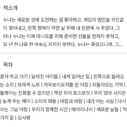
책소개
누나는 새로운 것에 도전하는 걸 좋아하고, 게임의 범인을 귀신같
이 찾아내고, 왼쪽 청력이 약한 날 위해 내 왼편에 서 주었다. 그
러나 누나는 이제 마니또를 위해 준비한 선물을 전하지 못하고,
일 년 전 나와 한 약속도 지키지 못한다. 누나는 죽었으니까. 그런
데…… 누나가 아끼던 카우보이모자에서 누나의 목소리가 들려왔
다. “강산, 내 노트를 펼쳐 봐." 나는 누나를 머리에 쓰고 누나와
목차
함께 모험을 시작했다. 슬픔의 중력을 거슬러 나비처럼 날아오르
혼자 학교 가기 | 달라진 아이들 | 내게 일어난 일 | 왼쪽으로 들려오
다!
는 소리 | 보라색 노트 | 카우보이모자를 쓴 아침 | 되돌아오는 기억 |
돌멩이는 진화할 수 없지만 | 책상 위의 포스트잇 | 우리 엄마 서지은
| 늦게 우는 매미 | 소리의 파동 | 바람과 바람 | 내가 아는 사실 | 다시
쓰는 그날 아침 | 우리가 함께한 시간 | 메아리나비 | 새로운 날들 | 작
가의 말 | 심사평