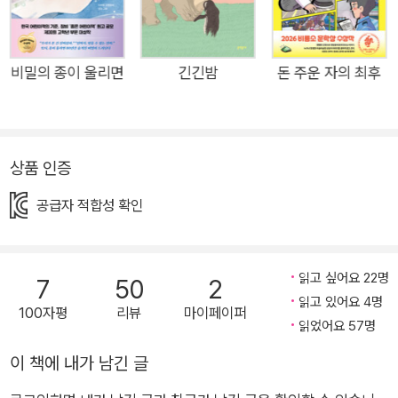
법을 제대로 배운 적이 있을까? 서두르지 않고 한동안 슬픔 안에
머물러도 된다고 들은 적 있을까? 생명이 있는 모든 존재는 죽음
을 피할 수 없다. 살아 있는 한 남겨진 자가 되는 것도 피할 수 없
비밀의 종이 울리면
긴긴밤
돈 주운 자의 최후
다. 그러므로 우리는 상실 이후의 삶, 있다가 없어진 자리의 빈 공
간을 어떻게 대할지 질문하며 살아간다. 『나비도감』은 남겨진 이
들이 어떻게 다시 세계를 듣고, 말하고, 써 갈 것인가를 생각하게
한다._심사평 제25회 문학동네어린이문학상을 받은 『나비도감』
상품 인증
은 누나의 죽음 이후 상실의 시간을 통과하는 한 아이의 날갯짓을
공급자 적합성 확인
섬세하고도 따듯한 시선으로 그려 낸 작품이다. 사랑하는 존재를
떠나보낸 아이가 완전히 사라지지 않을 슬픔과 함께, 사랑한 존재
를 품고 살아가는 과정을 호소력 짙고 빛나는 문장들로 풀어냈다.
읽고 싶어요 22명
7
50
2
과학도감 속 지식 정보를 믿으며 세상을 이해해 온 산이에게 누나
읽고 있어요 4명
100자평
리뷰
마이페이퍼
의 갑작스러운 죽음은 도무지 설명되지 않는 현실이자 세계가 뒤
읽었어요 57명
틀리는 균열이다. 마지막이 다툼으로 끝난 기억, 제대로 작별하지
이 책에 내가 남긴 글
못한 마음, 그리고 누나의 사고 기사에 달린 난폭한 댓글들은 산
이의 머릿속에 깊게 새겨져 번번이 상처를 헤집는다. 엄마가 스스