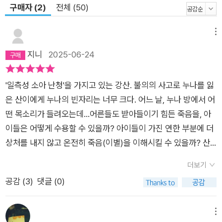
만나게 될 사람들은 어떤 사람들일까? 나 같은 사람이 또 있을
구매자 (2)
전체 (50)
까? 오천백칠십오만 천육십오 명 중에서 보청기를 낀 사람은 몇
명이나 될까? 보청기를 끼고 마음이 아픈 사람은? 보청기를 끼고
메뉴
마음이 아픈데 열한 살인 사람은? 그런 사실은 알 수 없다. 인터
지니
2025-06-24
넷에도 생물도감에도 나와 있지 않다. 내가 아는 사실은, 나는 앞
으로 더 자랄 거라는 것이다. 손톱도 자라고 키도 자라고 머리카
'일측성 소아 난청'을 가지고 있는 강산. 불의의 사고로 누나를 잃
락도 자랄 거다. 살아 있는 생물은 세포가 변화하니까. 나는 내가
은 산이에게 누나의 빈자리는 너무 크다. 어느 날, 누나 방에서 어
어떻게 클지 궁금하다. 메아리 누나도 그랬을 것이다._본문 중에
떤 목소리가 들려오는데...어른들도 받아들이기 힘든 죽음을, 아
서 ◼ 『나비도감』으로 문학동네어린이문학상, 『스파클』로 창비청
이들은 어떻게 수용할 수 있을까? 아이들이 가진 연한 부분에 더
소년문학상을 동시에 수상한 작가, 최현진이 전하는 눈부신 감동
상처를 내지 않고 온전히 죽음(이별)을 이해시킬 수 있을까? 산
십 년 넘게 꾸준히 글을 쓰고 아동청소년문학을 탐독해 온 그는,
이는 누나가 남긴 마지막 미션을 해결하는 과정에서, 남겨진 이가
같은 해 문학동네어린이문학상과 창비청소년문학상을 동시에 수
더보기
된 자신과 떠나간 누나를 그제야 이해하고 용서하게 된다. 충분히
상하며 성큼 걸음을 내디뎠다. 두 작품 모두 어둠을 밀어 올리고
공감 (
3
)
댓글 (0)
슬퍼하고 애도한다. 그러면서 자신처럼 웅크리고 있던 엄마를 발
끝내 빛을 틔워 내는 서사로 그 안엔 “나는, 그리고 우리는, 회복
견하고, 그녀를 보듬는다. 아이는 죽음을 충분히 이해조차 못할
할 수 있다고 함께 꿈꾸었던 일들을 끝까지 이룰 수 있다고” 믿는
것이므로 어쩌면 속이는 게 나은 것이 아닌가 하는 어른들의 오만
메뉴
작가의 진심이 담겨 있다. 앞으로 어떤 이야기를 들려줄지, 다음