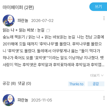
쓰기
마이페이퍼 (2편)
파란놀
2026-07-02
메뉴
읽는 나 + 읽는 바보 : 눈길
숲노래 책읽기 / 읽는 나 + 읽는 바보읽는 눈길 나는 전남 고흥에
2011해에 깃들 때까지 ‘후박나무’를 몰랐다. 후박나무를 몰랐으
니 ‘후박엿’도 몰랐다. 둘레에서 아무렇게나 읊는 “둘이 먹다가
하나가 죽어도 모를 ‘호박엿’”이라는 말도 이냥저냥 지나쳤다. 뱃
사람이 먹는 후박엿은 후박알과 후박꽃차례와 후박잎과 후박껍
질을 고아서 얻는다. ‘박달나무·동박나무’처럼 ‘박’으로 잇는 말씨
더보기
이고, 지붕에 하얗게 크게 열리는 ‘박’은 ‘밝다’를 가리킨다. 뒤늦
공감 (
8
)
댓글 (0)
게 알고 보니 ‘朴’이라는 한자는 “후박나무 박”이다. 후박나무에
깃들고 알을 낳는 나비가 있다. 까만 바탕인 날개에 푸른띠가 눈
부시게 돋는 나비로, 여름이 무르익을 무렵 마당과 마을을 반짝반
파란놀
2025-11-05
메뉴
짝 밝힌다. 푸른띠를 날개에 놓은 나비가 휙 날면 놀랍도록 곱다.