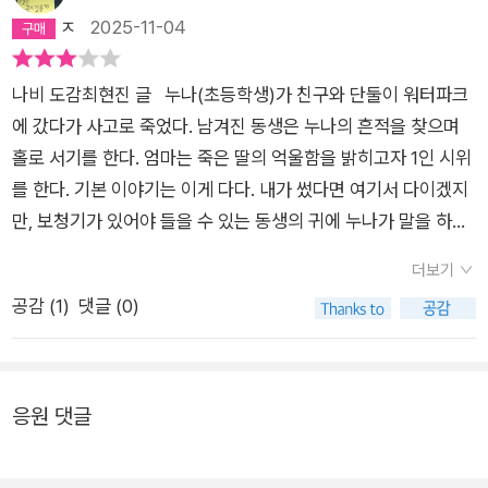
한 염려와 걱정을 조심스레 다독인다. 산이의 마음에 영원히 남아
ㅈ
2025-11-04
행보가 어디를 향할지 기대하게 하고 응원하게 하는 작가다. ◼
울려 퍼질 메아리가 되어.
메아리가 없어도 메아리가 느껴지고, 바람이 불지 않아도 바람이
느껴지는, 화가 모루토리의 그림 화면이 펼치는 순간 속으로 힘
나비 도감최현진 글 누나(초등학생)가 친구와 단둘이 워터파크
있게 끌어당기는 구도와 연출, 텍스트 너머 서사까지 확장하는 그
에 갔다가 사고로 죽었다. 남겨진 동생은 누나의 흔적을 찾으며
림은 애니메이션을 보듯 마음을 감아쥔다. 인물을 안아 주고 싶
홀로 서기를 한다. 엄마는 죽은 딸의 억울함을 밝히고자 1인 시위
고, 그 감정에 함께 흔들리며, 인물의 상황에 들어서게 한다. 메아
를 한다. 기본 이야기는 이게 다다. 내가 썼다면 여기서 다이겠지
리가 없어도 메아리가 느껴지고, 바람이 불지 않아도 바람이 느껴
만, 보청기가 있어야 들을 수 있는 동생의 귀에 누나가 말을 하며
지는 신기한 감각. 마지막 페이지를 덮고 다시 첫 장면으로 돌아
나타난다. 누나가 미쳐 하지 못했던 마지막의 것들을 동생이 하나
더보기
왔을 때, 이야기를 따라 차곡차곡 쌓인 감정들이 파도처럼 되밀려
씩 해 나가면서 어느새 혼자서는 아무것도 할 수 없다고 여겼던
공감 (
1
)
댓글 (0)
와 전혀 다른 깊이로 다가온다.
동생이 성장을 한다. 나는 끝내 누나가 왜 부모도 없이 워터파크
에 놀러 갔는지 의문을 풀지 못했다. 한국 현대 소설들은 미스터
리 갔다가 어느새 그게 다가 아닌 이야기가 되는 경우가 많다. 정
세랑의 설자은, 금성으로 돌아오다는 사건을 해결하는 이야기인
응원 댓글
데, 처음만 그럴싸하고 풀리는 건 뭐지? 싶은 경우가 이어진다.
도입부의 흡입력만큼이나 마지막도 명쾌했으면 좋겠다.