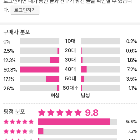
로그인하면 내가 남긴 글과 친구가 남긴 글을 확인할 수 있습니
로 낸 상처를 앞머리로 가리고 다니는 것도, 두나 누나가 잠을 못
다.
로그인하기
이루는 것도, 누나가 죽어 특별대우받는 자신도 번뜩번뜩 누나의
부재를 떠올리게 한다. 하지만 산이는 보청기 없이는 들리지 않는
구매자 분포
‘왼쪽 귀’로 들려온 누나의 목소리를 따라 누나가 남긴 흔적들, 누
10대
0.2%
0%
나와 이어졌던 사람들을 만나며, 깊숙한 곳에 웅크리고 있던 자신
20대
0.6%
2.5%
의 마음을 마주한다. 누나는 왜 오렌지를 좋아했는지, 왜 책방 골
30대
1.8%
12.3%
목에서 울었는지, 왜 이서빈 형을 어색해했는지, 이전엔 몰랐던
40대
7.2%
50.8%
누나에 대해 궁금해하며, 누나와의 관계를 현재에 새롭게 쌓아 간
50대
3.5%
17.1%
다. 산이의 세계는 조금씩 열려 가고 하나씩 희망의 문장들이 새
60대
1.1%
겨진다. 죽은 것 같아도 번데기는 성장 중이듯 산이는 깜깜한 껍
2.8%
여성
남성
질을 뚫고 천천히 날개를 내민다. 사랑한 존재는 죽음으로 사라지
지 않는다. 남겨진 우리는 그 기억을 품은 채 또 다른 방식으로
9.8
평점 분포
‘함께’ 살아갈 수 있는지도 모른다. 『나비도감』은 사랑이 어떻게
90.9%
죽음을 넘어 계속 살아남는지, 우리가 어떻게 죽음 이후를 살아갈
7.3%
수 있는지를 보여 준다. 오랫동안 죽음이라는 것을 완전한 이별로