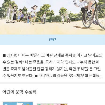
◼ 심사평 나비는 어떻게 그 여린 날개로 중력을 이기고 날아오를
수 있는 걸까? 나는 죽음을, 특히 마지막 인사도 나누지 못한 이
별을 축제로 받아들일 만큼 강하지 않지만, 약한 우리‘들’은 그럴
수 있을지도 모른다. ◼ 『긴긴밤』의 감동을 잇는 제25회 문학동
네어린이문학상 수상작 『나비도감』 ◼ 나는 누나를 머리에 쓰고
모험을 시작했다 메아리 누나는 여름방학에 친구와 놀러 갔다가
어린이 문학 수상작
사고로 세상을 떠났다. 엄마는 앞머리가 눈을 찔러도 자르지 않
고, 누나의 단짝인 두나 누나는 새벽에 나에게 문자를 하다 만다.