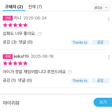
이모에게서, 누나를 기억하고 사랑하는 모두에게서. 그리하여 산
구매자 (2)
전체 (7)
이는 자신의 시간을 다시 걷기 시작한다. 누나와 함께였기에 용감
지니
2025-06-24
할 수 있었고, 함께였기에 많은 걸 해낼 수 있었던 산이 곁엔 세상
메뉴
의 소리들을 함께 들어 주는 또 다른 이들이 있다. 『나비도감』은
삽화도 너무 좋아요.
약한 마음이 힘을 내는 눈부신 순간들을 목격할 수 있는 동화다.
공감 (
3
)
댓글 (0)
두나가 메아리에게서 바통을 넘겨받듯 산이의 손을 이끌고 횡단
보도를 건너는 장면, 친구들이 “우리는 사고 영상을 보지 않을 거
lielka119
2025-06-18
야.”라고 약속하는 장면, 산이가 엄마에게 누나의 카우보이모자
메뉴
를 씌워 주는 장면, 하늘 높이 ‘바람’을 안고 연이 날아오르는 장
면, 어린 메아리와 산이가 함께 나비를 날려 보내는 장면…… 수많
아이가 정말 재밌어합니다 추천드려요
은 장면장면마다 목이 뻐근해지는 감동을 만날 수 있을 것이다.
공감 (
1
)
댓글 (0)
우리나라의 인구는 오천백칠십오만 천육십오 명이다. 작년 기준
이니까 메아리 누나는 아직 한 명이라는 숫자를 담당하고 있다.
저 숫자 속에는 나도 있고, 엄마도 있고, 만나 보지 못한 아빠도
쓰기
마이리뷰
포함되어 있다. 앞으로 내가 오천백칠십오만 천육십오 명 중에서