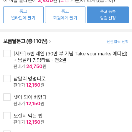
이 책을 알라딘에
3,400
원 (
최상
기준)에 파시겠습니까?
중고
중고
중고 등록
알라딘에 팔기
회원에게 팔기
알림 신청
보름달문고 (총 110권)
신간알림 신청
[세트] 5번 레인 (30만 부 기념 Take your marks 에디션)
+ 남달리 멍멍타로 - 전2권
판매가
24,750
원
남달리 멍멍타로
판매가
12,150
원
셋이 되어 버렸다
판매가
12,150
원
오렌지 먹는 법
판매가
12,150
원