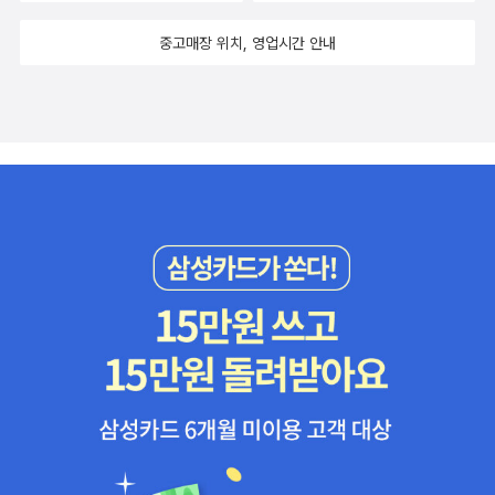
가장 눈길이 간다. 나는 종교인도 아니고 신을 믿지도 않고 기독교도
중고매장 위치, 영업시간 안내
좋아하지 않지만 인간으로서의 ‘예수’에는 관심이 많다. 사상가로서
의 예수, 철학자로서의 예수, 사회주의자로서의 예수 등등 예수라는
인간을 다양한 각도로 살펴본 책에는 눈길이 간다. 데리다의 환대의
개념을 이해하기 쉽게 국내에 알리고 있는 강남순이 철학자로서 예수
의 면모를 살펴보는 책이니 사지 않을 수 없다. 게다가 부제가 “종교
로부터 예수 구하기”가 아닌가. 그래, 맞아. 예수는 종교, 그러니까 기
독교 때문에 오독된 인물일지도. 비비언 고닉, <끝나지 않은 일>당연
히 사야할 책이었다. <사나운 애착>을 읽었을 때 깜짝 놀랐던 기억이
난다(그러면서도 고닉 책은 읽는 족족 다 팔아버린 나..... 이따금 약간
후회가 들기도 하지만....). 그 이후로 글항아리에서 출간되던 비비언
고닉 선집은 이로써 완간. 북플이나 서재에서 이 책 상찬이 대단한 것
같다. 오롯이 내 감상으로만 느끼고 싶어서 이웃들 리뷰는 실눈 뜨고
도 읽지 않았다..... 메리 루플, <가장 별난 것>잘 쓴 에세이를 읽으면
황홀하다. 고닉의 에세이를 처음 읽었을 때 그랬는데, 메리 루플은 어
떨까. 시인 메리 루플의 산문집 <나의 사유 재산>과 <가장 별난 것>