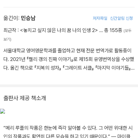
019년 로버트 프로스트와 루이스 글릭 등이 거쳐 간 버몬트 계관시
인 칭호를 받았다. 퓰리처상 최종 후보 및 전미도서상 후보에 오른
옮긴이:
민승남
저자파일
신간알림 신청
《던스Dunce》를 비롯해 십여 권의 시집을 냈다. 세 권의 산문집과 한
권의 만화책 그리고 옛 문헌 속 단어들을 삭제해 새로운 텍스트를 만
최근작 :
<놓치고 싶지 않은 나의 꿈 나의 인생 2>
… 총 155종
(모두
들어내는 이레이저 아트 작품집 다수를 발표했다. 강의록 《광기, 고
보기)
통, 그리고 달콤함Madness, Rack, and Honey》은 전미도서비평
서울대학교 영어영문학과를 졸업하고 현재 전문 번역가로 활동중이
가협회상 최종 후보에 선정되었다. 윌리엄 칼로스 윌리엄스 상, 미국
다. 2021년 『켈리 갱의 진짜 이야기』로 제15회 유영번역상을 수상했
예술문학 아카데미 문학상, 화이팅 어워드 등을 수상했고 구겐하임
다. 옮긴 책으로 『지복의 성자』 『그레이트 서클』 『마지막 이야기들』
펠로우십, 국립예술기금 펠로우십 등을 받았다. 《가장 별난 것》은 루
『북과 남』 『시핑 뉴스』 『레슨』 『나 같은 기계들』 『넛셸』 『솔라』 『데어
플이 시인이 되고 나서 30여 년 만에 출간한 첫 산문집으로, 《나의 사
데어』 『바퀴벌레』 『스위트 투스』 『사실들』 『빌리 린의 전쟁 같은 휴
유 재산》에서 보여준 기이하고 독특한 문학성의 원류를 선연하게 확
가』 『그해 봄의 불확실성』 『별의 시간』 『빨강의 자서전』 『한낮의 우
인해 볼 수 있는 글들의 모음이다.
출판사 제공 책소개
울』 『기러기』 『밤으로의 긴 여로』 『인도로 가는 길』 등이 있다.
“메리 루플의 작품은 한눈에 즉각 알아볼 수 있다. 그 어떤 위대한 시
인의 작품과도 확연히 다른 모습을 하고 있기 때문이다.” ― 마이클