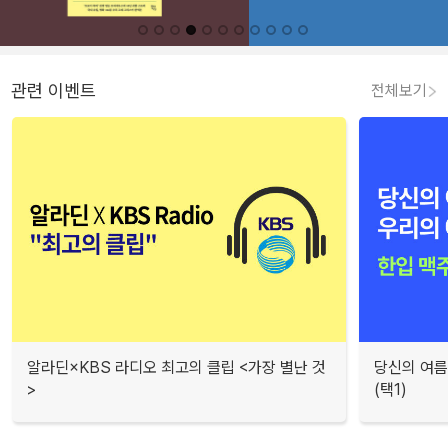
관련 이벤트
전체보기
알라딘×KBS 라디오 최고의 클립 <가장 별난 것
당신의 여름
>
(택1)