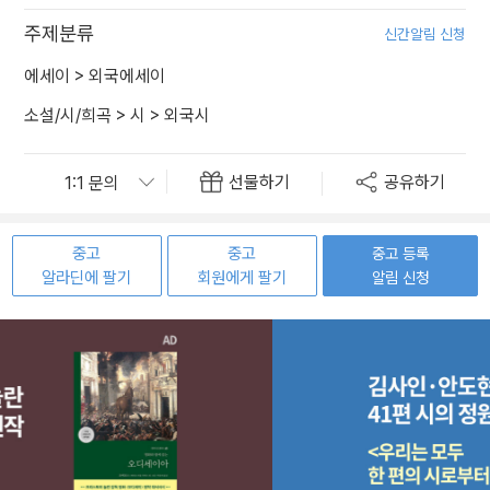
주제분류
신간알림 신청
에세이
>
외국에세이
소설/시/희곡
>
시
>
외국시
선물하기
공유하기
중고
중고
중고 등록
알라딘에 팔기
회원에게 팔기
알림 신청