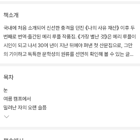
책소개
국내에 처음 소개되어 신선한 충격을 던진 《나의 사유 재산》 이후 두
번째로 번역·출간된 메리 루플 작품집. 《가장 별난 것》은 메리 루플이
시인이 되고 나서 30여 년이 지난 뒤에야 펴낸 첫 산문집으로, 그만
의 기이하고 독특한 문학성의 원류를 선연히 확인해 볼 수 있는 글들
로 가득하다.
목차
이 책에서 루플은 알베르 카뮈의 단편소설 〈자라나는 돌〉에 스치듯 등
장하는 ‘노란 스카프의 여인’을 상상 속에서 추적하고, 교실 칠판에 덩
눈
그러니 적힌 문장이 스스로에 대해 품을 법한 생각을 그린다. 냉장고,
여름 캠프에서
벤치, 일기, 이끼와 같은 평범한 사물들을 이야기의 중심에 세움으로
밀려난 자의 오랜 슬픔
써, 오직 그러한 방식으로만 발견될 수 있는 삶의 의미들을 포획한다.