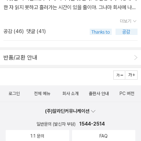
한 자 읽지 못하고 흘러가는 시간이 있을 줄이야. 그나마 회사에 나오
면 글을 읽을 수 있어서(머릿속에 잘 들어오지는 않지만 일이니까 읽
더보기
어야 하므로 읽는다) 좀 기분이 나아지는 것 같기도 하다. 이런 중에
공감 (
46
)
댓글 (41)
비비언 고닉 신간 <끝나지 않은 일>을 살펴보다가 “그 무엇도 책에
는 비길 수 없다. 문학작품에는 일관성을 갈구하는 열망과 어설프고
미숙한 것들에 형태를 부여하려는 비상한 시도가 각인되어 있어, 우
반품/교환 안내
리는 거기서 평화와 흥분, 안온과 위로를 얻는다. 무엇보다 독서는 머
릿속 가득한 혼돈으로부터 우리를 구원하며 순수하고 온전한 안식을
허한다. 이따금, 책 읽기만이 내게 살아갈 용기를 준다는 생각이 든다.
아주 어린 시절부터 그랬다.”(pp.10~11) 이 구절을 읽고는 한참 거기
로그인
전체 메뉴
회사 소개
출판사 안내
PC 버전
에서 눈길을 멈추고 생각에 잠긴다. 그러니까 정말로 그렇다. 아주 어
린 시절부터 책 읽기만이 내게 살아갈 용기를 준다고, 책 읽기만이 어
(주)알라딘커뮤니케이션
쩌면 이 힘겨운 세상에서 나를 버티게 해준다고. 그런데 요즘 이 힘든
시기에 그걸 못하고 있으니 더 인생이 버거운 느낌이다. 그렇게 읽지
1544-2514
일반문의 (발신자 부담)
못해도, 읽지 못하니까 왠지 더 사게 되는 책들, 그래서 산 책들- 강남
1:1 문의
FAQ
순, <철학자 예수- 종교로부터 예수 구하기>5월에 출간된 책 중에는