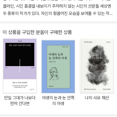
클라인, 시인 흠결을 내보이기 주저하지 않는 시인의 산문들 세상엔
두 종류의 작가가 있다. 자신의 헝클어진 모습을 보여줄 수 있는 작가
와 없는 작가. 메리 루플은 전자다. 자신의 말이 진실에 가깝다면, 산
발한 채 퀭한 얼굴로 침 흘리며 울부짖는 모습을 얼마든지 보일 수 있
이 상품을 구입한 분들이 구매한 상품
는 작가다. 독자들은 영리해서, 그리고 영리하므로 이런 작가와 사랑
에 빠질 수밖에 없다. 나는 메리 루플의 글을 ‘사랑하므로’ 읽는다. 사
랑하여 읽을 수 있는 작가가 있다는 것은 축복이다. 눈물 닦고, 눈곱
떼고, 머리 빗고, 목소리를 가다듬은 뒤 생을 이야기하는 작가는 근사
할 순 있지만 사랑하고 싶어지진 않는다. ― 박연준, 시인 《가장 별난
것》은 메리 루플이 시인이 되고 나서 30여 년 만에 펴낸 첫 산문집이
다. 그는 시인으로 살았던 오랜 기간 산문을 종종 쓰긴 했으나 이 책을
내기 전까지는 그것을 모아 출판할 생각을 하지 못했다고 한다. 아마
도 그 글들은 차라리 산문시에 가까웠을 테니까. 루플은 자신이 산문
만일 그대가 나보다
야생의 눈과 눈 안쪽
나의 사유 재산
을 쓸 때와 시를 쓸 때의 태도가 전혀 다르다고 말한 바 있지만, 그의
먼저 간다면
의 야생
산문은 그가 쓴 시들을 닮았다. 야성적이고 무애한, 동시에 유머러스
하며 신비로운 문장들을. 이 책 또한 전작 《나의 사유 재산》과 마찬가