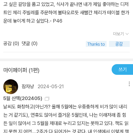
고 싶은 갈망을 품고 있었고, 식사가 끝나면 내가 제일 좋아하는 디저
트인 체리 주빌레를 주문하여 불타오르듯 새빨간 체리가 테이블 한가
운데 놓이게 하고 싶었다.- P46
더보기
공감 (
0
)
댓글 (0)
쓰기
마이페이퍼 (1편)
잠자냥
2024-05-21
메뉴
5월 산책(202405)
날씨도 화창하고(아닌가? 올해 5월에는 우중충하게 비가 많이 내리
는 거 같기도), 연휴도 많아서 즐거운 5월인데, 나는 이래저래 좀 힘
든 일이 많아서 그 5월을 제대로 누리고 있지는 못하고 있다. 책도 읽
지 못한 지 어언....2주가 다 되어가는 것 같다. 내 인생에서 이렇게 책