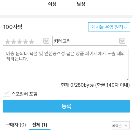
여성
남성
불빛이 두려워 문을 열지 못하는 상황이, 〈벤치〉에서는 집 뒤뜰에 놓
을 벤치를 둘러싼 남편과의 다툼이, 표제작 〈가장 별난 것〉에서는 글
씨를 너무 크게 쓸 수밖에 없는 여자의 사연이 펼쳐지고 그것들은 모
100자평
게시물 운영 원칙
두 삶의 어떤 형국 앞에 다다른다. 비애와 농담을 하나로 말할 줄 아는
시인의 목소리 안에서 어떤 진실에 당도하고야 만다. 루플의 글 안에
카테고리
서는 모든 것이 특별한 사건이 된다.
현재
0
/280byte (한글 140자 이내)
스포일러 포함
등록
구매자 (0)
전체 (1)