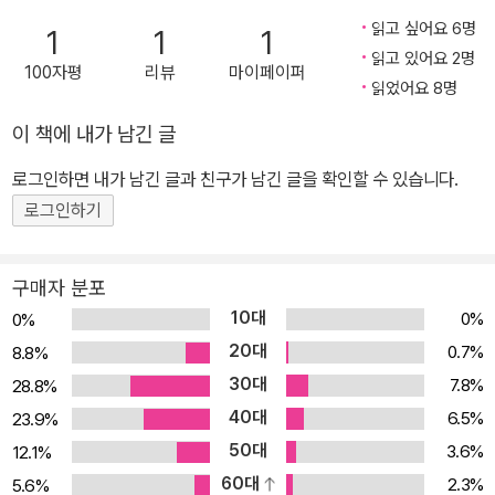
지로 어떤 글은 차가운 성가처럼, 어떤 글은 잔인한 우화처럼, 어떤 글
읽고 싶어요 6명
1
1
1
은 다정한 잠언이나 명상록처럼 다채롭게 읽힌다. 작고 평범한 것들
읽고 있어요 2명
100자평
리뷰
마이페이퍼
을 특별한 사건으로 바꾸는 일 내가 읽은 섹스에 관한 최고의 글은 이
읽었어요 8명
책에 실린 〈눈〉이라는 작품이다. 첫 문장은 이렇게 시작한다. “눈이
이 책에 내가 남긴 글
내리기 시작하면, 나는 섹스를 하고 싶다.” 누군가 나더러 내리는 눈
로그인하면 내가 남긴 글과 친구가 남긴 글을 확인할 수 있습니다.
을 보며 하고 싶은 것에 대한 문장을 적어보라고 했다면 나는 이렇게
썼을 것이다. “눈이 내리기 시작하면, 나는 사색을 하고 싶다.” 눈과
로그인하기
섹스와 새와 묘비를 이처럼 우아하게 연결 짓는 작가를 나는 본 적이
없다. 메리 루플의 환상적인 글들이 가진 문제는, 그것이 이미 쓰였다
구매자 분포
는 사실이다. 나에게는 그런 글을 쓸 가능성조차 영영 사라진 것이다.
10대
0%
0%
― 군힐 오여하우, 노르웨이 시인 메리 루플의 글은 대체로 ‘있을 법
20대
0.7%
8.8%
하지 않은 문장들’ 혹은 ‘나란히 있을 법하지 않은 문장들’의 연속이
30대
7.8%
28.8%
다. 그래서 종종 기묘하고 낯선 얼굴을 띤다. 형식상 산문시와 초단편
40대
6.5%
23.9%
소설과 에세이 따위를 경계 없이 오가는 글들로 설명될 수 있겠으나
50대
3.6%
12.1%
그러한 설명만으론 부족한, 독특한 완성미를 가진 그의 산문들은 《가
60대
2.3%
5.6%
장 별난 것》에서도 여전하다. 〈물 한 잔〉이라는 글에서는 냉장고 안의