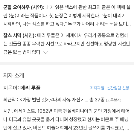
군힐 오여하우 (시인):
내가 읽은 섹스에 관한 최고의 글은 이 책에 실
린 〈눈〉이라는 작품이다. 첫 문장은 이렇게 시작한다. “눈이 내리기
시작하면, 나는 섹스를 하고 싶다.” 누군가 나더러 내리는 눈을 보며
하고 싶은 것에 대한 문장을 적어보라고 했다면 나는 이렇게 썼을 것
찰스 시믹 (시인):
메리 루플은 이 세계에서 우리가 공통으로 경험하
이다. “눈이 내리기 시작하면, 나는 사색을 하고 싶다.” 눈과 섹스와
는 것들을 종종 무력한 시선으로 바라보지만 신선하고 명랑한 시선만
새와 묘비를 이처럼 우아하게 연결 짓는 작가를 나는 본 적이 없다. 메
큼은 잃는 법이 없다.
리 루플의 환상적인 글들이 가진 문제는, 그것이 이미 쓰였다는 사실
이다. 나에게는 그런 글을 쓸 가능성조차 영영 사라진 것이다.
저자 소개
지은이:
메리 루플
저자파일
신간알림 신청
최근작 :
<가장 별난 것>
,
<나의 사유 재산>
… 총 37종
(모두보기)
시인, 에세이스트. 1952년 미국 펜실베이니아의 군인 가정에서 태어
나 미국과 유럽 곳곳을 옮겨 다니며 성장했고 현재는 버몬트 주 베닝
턴에 살고 있다. 버몬트 예술대학에서 23년간 글쓰기를 가르쳤고, 2