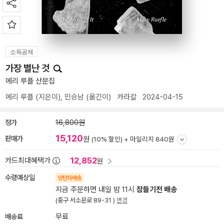
소득공제
가장 별난 것
메리 루플 산문집
메리 루플
(지은이),
민승남
(옮긴이)
카라칼
2024-04-15
정가
16,800원
15,120
판매가
원
(10% 할인) +
마일리지 840원
12,852
카드최대혜택가
원
수령예상일
양탄자배송
지금 주문하면 내일 밤 11시
잠들기전 배송
(중구 서소문로 89-31 )
변경
배송료
무료