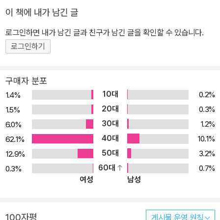
모습은 오늘의 독자들에게 개개인이 자기의 본모습을 찾아내고 자아
이 책에 내가 남긴 글
를 실현해 나갈 수 있는 힘을 선사합니다. 이처럼 홍길동의 이름은 평
로그인하면 내가 남긴 글과 친구가 남긴 글을 확인할 수 있습니다.
등과 정의, 희망의 다른 이름으로 시공간을 뛰어넘어 우리 곁에 자리
하고 있는 것이지요. 홍길동은 서자라는 신분을 넘어 활빈당이라는
로그인하기
도적떼의 두목이 되었다가 병조 판서를 거쳐 율도국의 왕이 되는 동
안 결코 패배하거나 잡히는 법이 없습니다. 비와 바람을 부르는 도술
구매자 분포
을 펼치고, 허수아비로 자신의 분신을 만들어 조선 팔도를 휘젓고 다
10대
0.2%
1.4%
닙니다. 축지법을 써서 먼 거리를 단숨에 가기도 하고, 신기한 힘으로
20대
0.3%
1.5%
쇠사슬을 끊고 사라지기도 하지요. 홍길동이 이처럼 천하무적의 기운
30대
1.2%
6.0%
으로 절대 죽지 않는 이유는 그가 가난하고 힘없는 백성의 소망을 대
40대
10.1%
62.1%
신 실현시키는 영웅이기 때문입니다. 홍길동은 연산군 때 실제로 존
50대
3.2%
12.9%
재했던 인물이지만 소설 속 주인공처럼 의적으로 활동하거나 민중의
60대
0.7%
0.3%
영웅으로 살지는 않았습니다. 하지만 억압받는 민중들이 바라던 영웅
여성
남성
의 면모가 홍길동에게 투영돼 무한한 능력을 지닌 새로운 인물이 탄
생했습니다. 허구의 영웅이지만 그가 벌인 정의로운 싸움과 사회를
바로잡아 가는 시원스런 투쟁은 시공을 넘나들며 《홍길동전》을 만나
100자평
게시물 운영 원칙