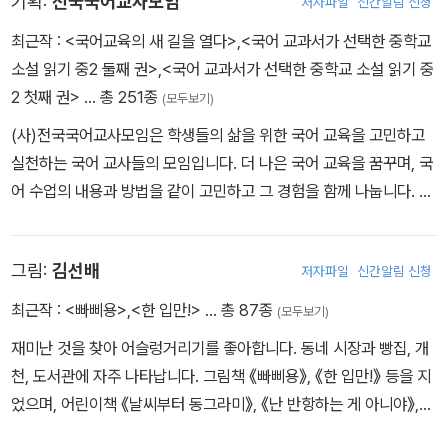
기획:
전국국어교사모임
저자파일
신간알림 신청
한국고전문학회, 우리말교육현장학회 회장을 두루 지냈다. 고등학교
문학 교과서 검정심의위원을 맡기도 했으며, 2008년∼2009년 헝
최근작 :
<국어교육의 새 길을 열다>
,
<국어 교과서가 선택한 중학교
가리 부다페스트 엘테(ELTE)대학교 한국학과 초빙 교수를 지냈다.
소설 읽기 중2 둘째 권>
,
<국어 교과서가 선택한 중학교 소설 읽기 중
우리 고전소설을 연구해 많은 사람들에게 알리는 일과 고전의 다양한
2 첫째 권>
… 총 251종
(모두보기)
콘텐츠를 대상으로 연구하고 활용하는 노력을 계속해 오고 있다. 《역
(사)전국국어교사모임은 학생들의 삶을 위한 국어 교육을 고민하고
사와 문학적 진실》(1997), 《활자본 고소설의 편폭과 지향》(2000),
실천하는 국어 교사들의 모임입니다. 더 나은 국어 교육을 꿈꾸며, 국
《고전소설의 풍자와 미학》(2005), 《고전소설의 교육과 매체》(200
어 수업의 내용과 방법을 같이 고민하고 그 경험을 함께 나눕니다. 전
7), 《살아 있는 고전문학 교과서》(공저, 2011), 《한국문학과 로컬리
국의 지역별 모임과 다양한 주제의 공부 모임이 있습니다.
티》(2014), 《고전소설과 스토리텔링》(2018), 《헌집 줄게 새집 다
오》(2019) 등의 책을 썼으며, 《홍길동전》, 《장화홍련전》, 《배비장
그림:
김선배
저자파일
신간알림 신청
전》, 《채봉감별곡》 등의 고전소설을 쉽게 풀어 펴냈다. 2022년 〈《춘
최근작 :
<빠삐용>
,
<한 입만!>
… 총 87종
향전》의 근대적 변개와 정치의식〉으로 이주홍문학연구상을 수상했
(모두보기)
다.
재미난 것을 찾아 어슬렁거리기를 좋아합니다. 동네 시장과 빵집, 개
천, 도서관에 자주 나타납니다. 그림책 《빠삐용》, 《한 입만!》 등을 지
었으며, 어린이책 《날씨부터 동그라미》, 《난 반항하는 게 아니야》,
《차별 없는 세상이 너무 멀어》 등에 그림을 그렸습니다