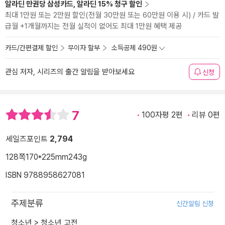
알라딘 만권당 삼성카드, 알라딘 15% 청구 할인
최대 1만원 또는 2만원 할인(전월 30만원 또는 60만원 이용 시) / 카드 발
급월 +1개월까지는 전월 실적이 없어도 최대 1만원 혜택 제공
카드/간편결제 할인
무이자 할부
소득공제 490원
관심 저자, 시리즈의 출간 알림을 받아보세요
신청
7
100자평 2편
리뷰 0편
세일즈포인트
2,794
128쪽
170*225mm
243g
ISBN 9788958627081
주제분류
신간알림 신청
청소년
>
청소년 고전