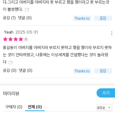
다.그리고 아버지를 아버지라 못 부르고 형을 형이라고 못 부르는것
국의 의적을 만나 볼 수 있으며, 율도국의 실제 모델이 어느 나라였는
이 불쌍했다.
지도 소상히 추적합니다. 《홍길동전》은 17세기에 지어졌지만 한글
소설이 유행한 18～19세기에 크게 유행해 여러 이본이 생겼습니다.
공감 (
1
)
댓글 (0)
이 책은 그중 내용이 가장 뛰어나다는 경판 24장본을 풀어 썼습니다.
18세기 서울에서 출판된 방각본 《홍길동전》을 뒤에 한남서림에서 다
Yeah
2025-05-31
메뉴
시 출판한 것으로, 한남서림본이라고도 하지요. 이는 대부분의 국어
교과서에 실려 있는 판본과 같아서 작품을 만나는 청소년 독자들에게
홍길동이 아버지룰 아버지라 부르지 못하고 형을 형이라 부르지 못하
도 익숙할 것입니다. 이야기 너머의 이야기를 끌어내는 김선배 작가
는 것이 안타까웠고, 나중에는 이상세계를 건설했다는 것이 놀라웠
의 일러스트 또한 홍길동이라는 캐릭터의 새로운 이미지를 선사하며
다
읽는 재미에 보는 재미를 더해 줍니다. 3. 전국국어교사모임의 ‘국어
공감 (
0
)
댓글 (0)
시간에 고전읽기’ 기획 10년! 고전은 시공간을 뛰어넘어 세상 모든 사
람에게 사랑받는 문화의 원형이자, 오늘날 새로이 생겨나는 이야기들
의 뿌리이기도 합니다. 서양의 고전 못지않게 값진 가치를 지닌 우리
쓰기
마이리뷰
고전이 어렵고 읽기 불편하다는 이유로 우리 청소년들에게 외면당하
는 현실을 안타까워하여 지난 2002년부터 기획 출간되어 온 것이 바
구매자 (0)
전체 (0)
로 ‘국어시간에 고전읽기’ 시리즈입니다. 전국국어교사모임의 국어