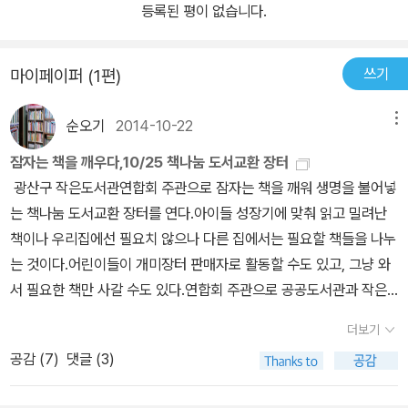
교사들과 정통한 고전 학자들이 함께 힘을 모아 우리 고전을 누구나
등록된 평이 없습니다.
두루 즐기며 읽을 수 있도록 쉽게 풀어 쓰고 맛깔나고 재미있는 작품
으로 재창조했으며, 그 결과 우리 고전의 새로운 방향이자 롤 모델이
쓰기
마이페이퍼 (1편)
되어 우리 고전에 대한 선입견과 고전 읽기 문화까지 바꾸어 놓았습
니다. ‘국어시간에 고전읽기’ 출간 10년을 맞아 글과 그림을 더하고
순오기
2014-10-22
메뉴
고쳐 보다 새로운 모습으로 우리 고전을 선보입니다.
잠자는 책을 깨우다,10/25 책나눔 도서교환 장터
광산구 작은도서관연합회 주관으로 잠자는 책을 깨워 생명을 불어넣
는 책나눔 도서교환 장터를 연다.아이들 성장기에 맞춰 읽고 밀려난
책이나 우리집에선 필요치 않으나 다른 집에서는 필요할 책들을 나누
는 것이다.어린이들이 개미장터 판매자로 활동할 수도 있고, 그냥 와
서 필요한 책만 사갈 수도 있다.연합회 주관으로 공공도서관과 작은
도서관에서 모은 책을 판매도 하고, 개미장터 참여한 가정에서 판매
더보기
도 한다.전집은 전집으로만 교환할 수 있고, 권당 500원에 판매하는
공감 (
7
)
댓글 (3)
걸 원칙으로 한다. 제3회 책나눔 도서교환 장터2014. 10. 25. 토. 11
~16시첨단 대상공원 도서교환 개미장터. 문화공연. 체험부스. 독서