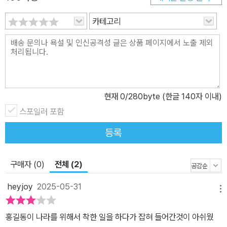
는 독자들에게 감동과 즐거움을 주고 있습니다. 2. 홍길동을 둘러싼
숨은 역사를 찾아 나서다 《홍길동전》은 우리나라 최초의 한글 소설
카테고리
로, 국문학사에서 지니는 가치가 큽니다. 또한 《홍길동전》을 지은 허
균의 급진적이고 혁명적인 삶은 소설의 역사적인 의미를 더해 줍니
다. 허균이 살았던 시대는 조선 사회를 지탱하던 봉건제의 모순이 표
면화되면서 민란이 빈번하고 농민 저항이 드러나던 때였습니다. 명문
가에서 태어났지만 탄탄대로의 인생을 거부하고 사회의 부조리를 몸
현재
0
/280byte (한글 140자 이내)
소 고발한 허균은 결국 반역죄로 처형을 당합니다. 허균은 인재를 골
스포일러 포함
고루 등용해야 한다는 내용의 《유재론》과 백성이 나라의 주인이라 주
등록
장한 《호민론》 등 자신의 저서에서 펼친 파격적인 사상과 사회적인
대안들을 《홍길동전》이라는 이야기에다 녹여 쉽고 재미있게 되살려
냈습니다. 이 책의 ‘이야기 속 이야기’에는 허균의 일생은 물론, 그가
구매자 (0)
전체 (2)
《홍길동전》을 통해 드러내고자 한 사상과 철학이 무엇인지 인터뷰 형
heyjoy
2025-05-31
식으로 상세히 담아 두었습니다. 또한 《홍길동전》을 탄생시킨 모티프
메뉴
인 ‘서얼금고법’이 역사적으로 어떻게 전개되었는지도 살펴볼 수 있
홍길동이 나라를 위해서 착한 일을 하다가 잡혀 들어간것이 아쉬웠
도록 했습니다. 홍길동 외에 활약한 우리나라의 의적은 물론, 세계 각