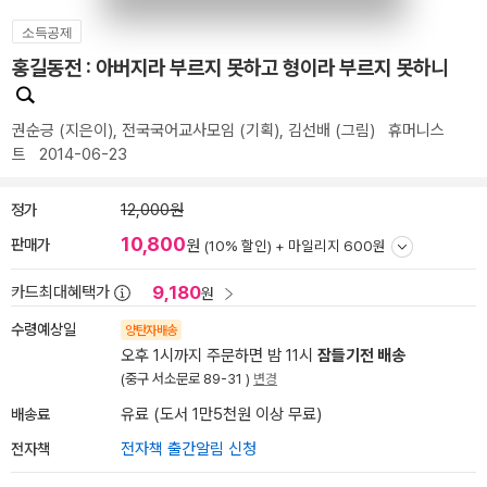
소득공제
홍길동전 : 아버지라 부르지 못하고 형이라 부르지 못하니
권순긍
(지은이),
전국국어교사모임
(기획),
김선배
(그림)
휴머니스
트
2014-06-23
정가
12,000원
10,800
판매가
원
(10% 할인) +
마일리지 600원
9,180
카드최대혜택가
원
수령예상일
양탄자배송
오후 1시까지 주문하면 밤 11시
잠들기전 배송
(중구 서소문로 89-31 )
변경
배송료
유료 (도서 1만5천원 이상 무료)
전자책
전자책 출간알림 신청