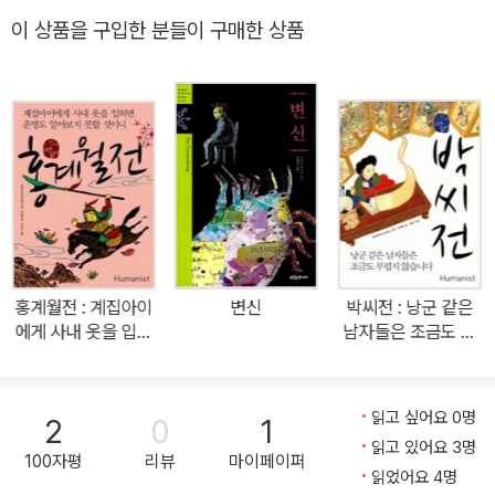
로 바꾸었습니다. 가난한 백성을 돕는 의적이 되어 부패한 권력을 조
이 상품을 구입한 분들이 구매한 상품
롱하고, 꿈꾸던 이상 세계를 건설해 공고한 불평등의 사회에 균열을
내지요. 홍길동의 통쾌하고도 신출귀몰한 행적을 따라가 볼까요? 1.
시공을 뛰어넘어 민중의 소망을 실현한 불패의 영웅, 홍길동 우리에
게 홍길동이라는 이름은 고전 소설의 주인공이라기보다 생활 속 보통
명사에 가깝습니다. 관공서나 학교에 가 보면 모든 공문 양식에 홍길
동이 등장하지요. 홍길동이 시대를 뛰어넘어 우리의 대표 영웅으로
친숙하게 살아 있는 이유를 《홍길동전》 곳곳에서 만날 수 있습니다.
두텁고 공고한 불평등의 사회에 자신의 능력으로 균열을 내어 가는
홍길동은 보이지 않는 차별이 산재한 오늘의 우리 사회에 평등의 의
홍계월전 : 계집아이
변신
박씨전 : 낭군 같은
미를 묻습니다. 의롭지 못한 지배층의 횡포를 통쾌하게 막아 내고 고
에게 사내 옷을 입히
남자들은 조금도 부
통받는 민중을 돕는 의적 홍길동의 활약은 부패가 끊이지 않는 우리
면 운명도 알아보지
럽지 않습니다
못할 것이니
사회에 정의의 의미를 되새기게 합니다. 그리고 홍길동이 찾아 나선
이상 세계, 율도국의 모습을 보며 우리 또한 바라고 그리는 사회의 모
읽고 싶어요 0명
2
0
1
습을 꿈꾸게 되지요. 무엇보다 현실의 여러 벽 앞에서 좌절하던 홍길
읽고 있어요 3명
100자평
리뷰
마이페이퍼
동이 이를 하나하나 헤쳐 나가며 결국 자신이 원하는 삶을 일궈 내는
읽었어요 4명