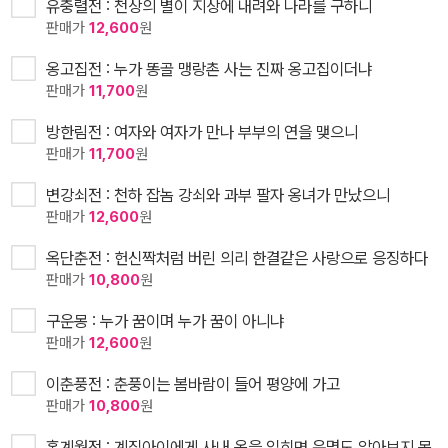
유충렬전 : 천상의 별이 지상에 내려와 나라를 구하니
판매가
12,600
원
옹고집전 : 누가 똥골 맹랑촌 사는 진짜 옹고집이더냐
판매가
11,700
원
방한림전 : 여자와 여자가 만나 부부의 연을 맺으니
판매가
11,700
원
변강쇠전 : 천하 잡놈 강쇠와 과부 팔자 옹녀가 만났으니
판매가
12,600
원
옥단춘전 : 헌신짝처럼 버린 의리 한결같은 사랑으로 응징하다
판매가
10,800
원
구운몽 : 누가 꿈이며 누가 꿈이 아니냐
판매가
12,600
원
이춘풍전 : 춘풍이는 봄바람이 들어 평양에 가고
판매가
10,800
원
홍계월전 : 계집아이에게 사내 옷을 입히면 운명도 알아보지 못