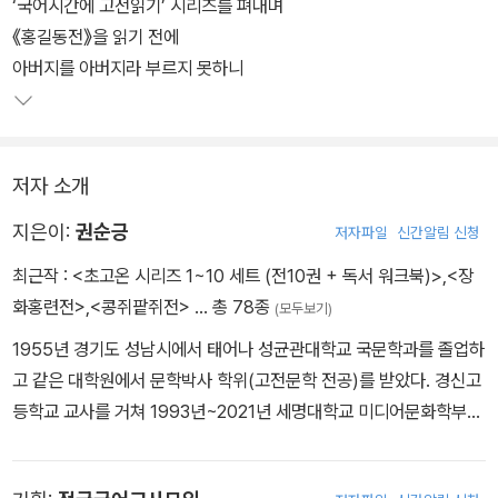
이 책의 ‘이야기 속 이야기’에는 허균의 일생은 물론, 그가 「홍길동전」
‘국어시간에 고전읽기’ 시리즈를 펴내며
을 통해 드러내고자 한 사상과 철학이 무엇인지 인터뷰 형식으로 상
《홍길동전》을 읽기 전에
세히 담아 두었다. 또한 「홍길동전」을 탄생시킨 모티프인 ‘서얼금고
아버지를 아버지라 부르지 못하니
법’이 역사적으로 어떻게 전개되었는지도 살펴볼 수 있도록 했다. 홍
길동 외에 활약한 우리나라의 의적은 물론, 세계 각국의 의적을 만나
볼 수 있으며, 율도국의 실제 모델이 어느 나라였는지도 소상히 추적
저자 소개
한다.
지은이:
권순긍
저자파일
신간알림 신청
최근작 :
<초고온 시리즈 1~10 세트 (전10권 + 독서 워크북)>
,
<장
화홍련전>
,
<콩쥐팥쥐전>
… 총 78종
(모두보기)
1955년 경기도 성남시에서 태어나 성균관대학교 국문학과를 졸업하
고 같은 대학원에서 문학박사 학위(고전문학 전공)를 받았다. 경신고
등학교 교사를 거쳐 1993년~2021년 세명대학교 미디어문화학부
한국어문학과 교수를 지냈다. 지금은 세명대 명예교수로 있다. ‘이야
기’를 좋아해 40년 넘게 고전소설을 연구해 왔으며, 한국고소설학회,