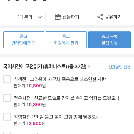
선물하기
공유하기
중고
중고
중고 등록
알라딘에 팔기
회원에게 팔기
알림 신청
국어시간에 고전읽기 (휴머니스트) (총 37권)
신간알림 신청
심생전 : 그리움에 사무쳐 죽음으로 하소연한 사랑
판매가
10,800
원
전우치전 : 신묘한 도술로 강자를 속이고 약자를 도왔으나
판매가
10,800
원
김영철전 : 먼 길 돌고 돌아 고향 땅에 닿았으나
판매가
12,600
원