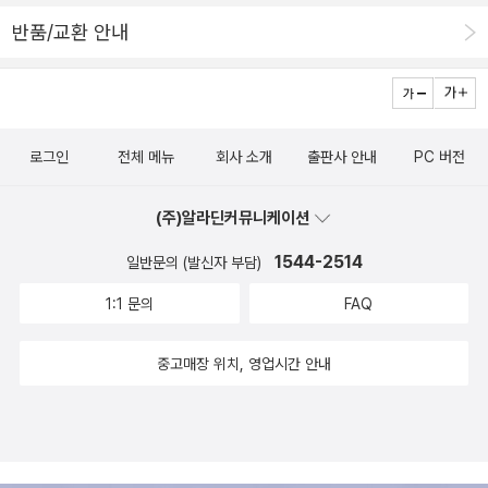
골든벨광산구 작은도서관 연합회 주관 광산구작은도서관연합회
반품/교환 안내
주관 책나눔 행사가 이번 토욜에 열린다.올해로 세번째라 경험을 바
탕으로 세 달 전부터 일정을 확정하고 진행했는데막상 일을 맡기로
한 사람들이 행사가 겹치다 보니 차질이 생긴다. 선약 우선으로 일을
해야 되는데.... ㅠ 늘푸른은 걱정인형 만들기 체험부스를 운영하고,
로그인
전체 메뉴
회사 소개
출판사 안내
PC 버전
나는 독서골든벨 OX 퀴즈를 진행한다. 선정도서는 5권으로 옛이야
기, 인권, 환경, 역사 인물과 고전으로 분류했다.<이야기 주머니> <
(주)알라딘커뮤니케이션
우리는 모두 소중해요> <아파트 옆 작은 논> <정조> <홍길동전
> 어린이에게 책 읽을 동기부여 의미로 쉽게 읽을 책을 골랐다.선정
1544-2514
일반문의 (발신자 부담)
도서는 어떤 출판사 책이든 관계없고, 혹 책을 안 읽었어도 맞출 수 있
1:1 문의
FAQ
도록 쉬운 문제로 낸다.더구나 OX 퀴즈 형식으로 진행하기에 볶을 복
이지만, 그래도 책을 다 읽은 사람이 최종 승자가 되도록 난이도는 조
중고매장 위치, 영업시간 안내
정한다. *특별히 출판사에서 리
퍼도서나 재고도서를 지원해주기로 했는데양철북에서는 지난 주말 2
0권을 보내주셨고,창비에서는 어제 두 상자를 보냈다고 연락이 왔다.
사계절과 문학동네에서는 오늘 낼쯤 오지 않을까...기다리는 중이다.