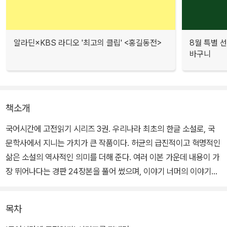
알라딘×KBS 라디오 '최고의 클립' <홍길동전>
8월 특별 선
바구니
책소개
국어시간에 고전읽기 시리즈 3권. 우리나라 최초의 한글 소설로, 국
문학사에서 지니는 가치가 큰 작품이다. 허균의 급진적이고 혁명적인
삶은 소설의 역사적인 의미를 더해 준다. 여러 이본 가운데 내용이 가
장 뛰어나다는 경판 24장본을 풀어 썼으며, 이야기 너머의 이야기를
끌어내는 김선배 작가의 일러스트 또한 홍길동이라는 캐릭터의 새로
운 이미지를 선사하며 읽는 재미에 보는 재미를 더해 준다.
목차