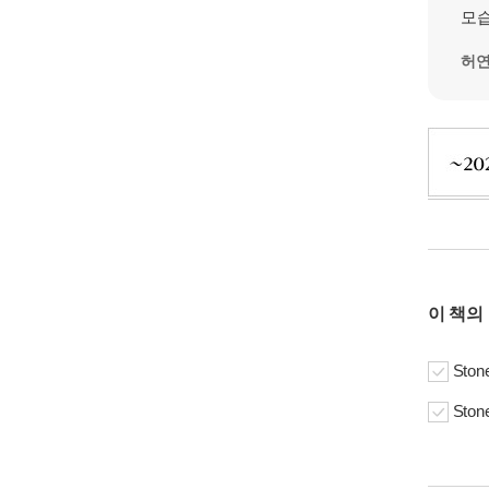
모습
허
이 책의
Ston
Ston