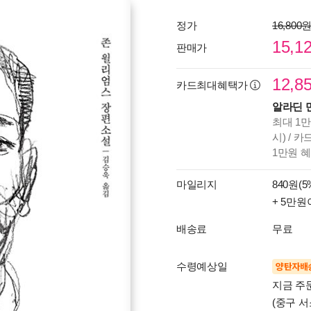
정가
16,800
15,1
판매가
12,8
카드최대혜택가
알라딘 
최대 1만
시) / 
1만원 
마일리지
840원(5
+ 5만원
배송료
무료
수령예상일
양탄자배
지금 주
(중구 서