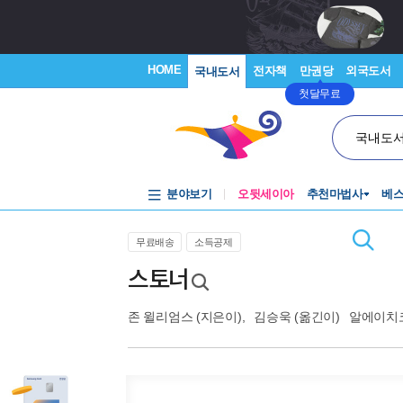
HOME
전자책
만권당
외국도서
국내도서
첫달무료
국내도
분야보기
오뒷세이아
추천마법사
베
무료배송
소득공제
스토너
존 윌리엄스
(지은이),
김승욱
(옮긴이)
알에이치코