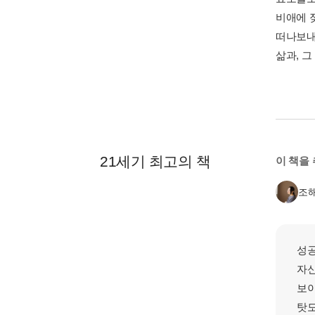
비애에 
떠나보내
삶과, 
21세기 최고의 책
이 책을
조
성공
자신
보이
탓도