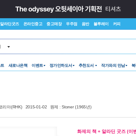
알라딘굿즈
온라인중고
중고매장
우주점
음반
블루레이
커피
서
스트
새로나온책
이벤트
정가인하도서
추천도서
작가와의 만남
북
리아(RHK)
2015-01-02
원제 : Stoner (1965년)
화제의 책 + 알라딘 굿즈 (이