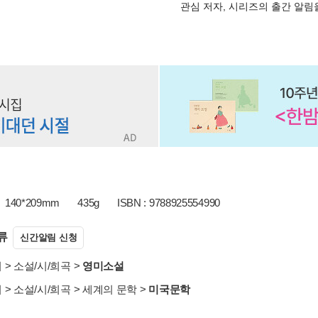
관심 저자, 시리즈의 출간 알
140*209mm
435g
ISBN : 9788925554990
류
신간알림 신청
서
>
소설/시/희곡
>
영미소설
서
>
소설/시/희곡
>
세계의 문학
>
미국문학