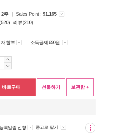
위
2주
|
Sales Point :
91,165
520)
리뷰(210)
자 할부
소득공제 690원
바로구매
선물하기
보관함 +
중고로 팔기
 등록알림 신청