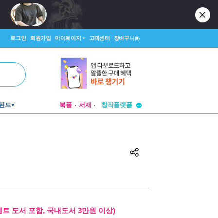
로그인
회원가입
마이페이지
고객센터
장바구니
(0)
투비컨티뉴드
펀드
북플
서재
창작플랫폼
투비컨티뉴드
벤트 도서 포함, 국내도서 3만원 이상)