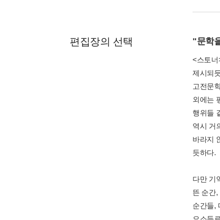
편집장의 선택
"문학
<스토너
제시되듯
고전문학
외에는 
행위들 
역시 거
바라지 
듯하다.
다만 기
뜬 순간
순간들,
요소들로