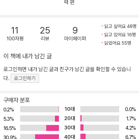
력 편
히 쓰임이 사라지고 새로운 단어가 생명력을 얻어 활발히 쓰이기
도 한다. 때로는 특정한 의도를 가지고 기존에 쓰던 단어를 사장
시키고 새로운 단어로 대체하려는 시도가 있기도 하다. 사람들의
읽고 싶어요 48명
11
25
9
생각과 말과 글을 통제하기 위한 도구로 쓰이기도 하는 단어가 가
읽고 있어요 16명
100자평
리뷰
마이페이퍼
지는 힘은 그만큼 강력하다. 강인한 힘을 가지고 있고 펄떡이는
읽었어요 55명
생명력을 지닌 단어를 탐구하던 황선엽 교수는 자연스럽게 인간
이 책에 내가 남긴 글
의 삶을 마주하게 되었다. 언어 속에 담긴 문화와 풍습을 들여다
보며 인간 보편의 삶과 고민, 사랑과 좌절, 경험과 관계의 문제들
로그인하면 내가 남긴 글과 친구가 남긴 글을 확인할 수 있습니
을 사유했다. 그의 사유는 현재 우리 삶과 맞닿아 있는 화두들로
다.
로그인하기
수업과 강의에 녹아들어 있다. 지금껏 학생들과 외부 강연 등을
통해 입소문으로만 전해지던 강의는 마침내 한 권의 책으로 탄생
구매자 분포
하기에 이르렀다. “나는 강의실에서 학문으로서의 국어 너머 세
10대
0.0%
0.2%
상을 향한 큰 이해와 사랑을 배웠다.” “당연하던 말들이 예사롭게
20대
1.7%
5.3%
보이지 않는다. 생각이 깊어지면서도 기분이 좋아지니 참 신기하
30대
4.2%
16.5%
다.” “‘왜?’라고 궁금증을 품는 태도, 사소하다 여기던 것을 다르
40대
6.7%
30.9%
게 볼 줄 아는 시각을 익힌다.” _학생들의 수업 후기 중에서 매일