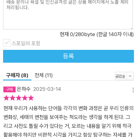
숙한 정지용 시인의 시 <향수> 속 단어 ‘얼룩백이 황소’로 질문
을 던진다. “얼굴백이 황소란 어떤 소를 말하는 걸까요?”라고 질
문하면 대부분의 사람들이 고개를 갸우뚱한다는 것이다. 사람들
은 대체로 홀스타인 젖소를 떠올리지만, 정답은 아니다. 정답은
현재
0
/280byte (한글 140자 이내)
바로 칡소인데, 저자는 이 질문과 대답을 통해 황희 정승의 이야
스포일러 포함
기와 콩쥐팥쥐 설화를 끌어내며 우리나라에 다양한 색의 소가 살
등록
았다는 사실과 왜 지금은 누런 소가 대부분을 차지하고 있는지 들
려준다. 그러면서 당연하다 여겨지는 것들을 궁금해 하는 태도가
구매자 (8)
전체 (11)
우리 생활에 필요함을 깨닫게 하는 데까지 이른다. 저자는 단어를
통해 삶의 태도에 대한 통찰을 전하는가 하면, 인간관계 문제와
은하수
2025-03-14
메뉴
실질적 고민에 대한 해답 또한 귀띔한다. 서양에서 들어온 물건에
붙이는 ‘양’자에 대해 이야기하면서는 태극기 속 태극 문양을 설
현재 우리가 사용하는 단어들 각각의 변화 과정은 곧 우리 인류의
명하고, 유교 문화 속 군위신강, 부위부강, 부위자강의 개념을 들
변화상, 세태의 변천을 보여주는 척도라는 생각을 하게 된다. 그
려주며, 이는 한 쪽이 다른 한 쪽의 존재를 전제로 하는 인간관계
리고 사전도 틀릴 수가 있다는 거, 모르는 내용을 알기 위해 적극
로 확장한다. 그러면서 다양한 나의 역할과 나를 둘러싼 관계에
활용해야 하지만 비판적 시각을 가지고 항상 탐구하는 자세를 가