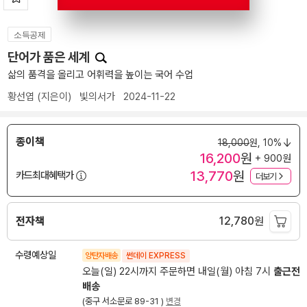
소득공제
단어가 품은 세계
삶의 품격을 올리고 어휘력을 높이는 국어 수업
황선엽
(지은이)
빛의서가
2024-11-22
종이책
18,000
원,
10%
16,200
원
+ 900원
13,770
원
카드최대혜택가
더보기
전자책
12,780
원
수령예상일
양탄자배송
썬데이 EXPRESS
오늘(일) 22시까지 주문하면 내일(월) 아침 7시
출근전
배송
(중구 서소문로 89-31 )
변경