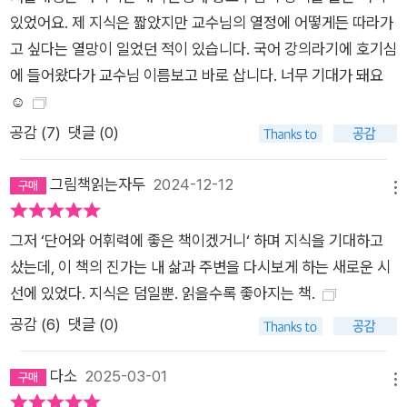
문제가 아니라 생활의 문제가 되었다. 저자는 《단어가 품은 세
있었어요. 제 지식은 짧았지만 교수님의 열정에 어떻게든 따라가
계》를 통해 말의 맥락을 이해하고 상상하는 힘을 키울 수 있도록
고 싶다는 열망이 일었던 적이 있습니다. 국어 강의라기에 호기심
이끈다. 단어 하나를 잘못 해석하는 바람에 세계사를 다시 써야
에 들어왔다가 교수님 이름보고 바로 삽니다. 너무 기대가 돼요
하는 거대한 문제에 봉착하거나, 사전 편집자의 실수로 없던 단어
☺️
가 갑자기 생기는 일이 벌어지고 심지어 그 단어가 현재까지도 사
공감 (
7
)
댓글 (0)
용되고 있다는 사실을 추적하며 우리가 살아가며 맥락을 제대로
이해하는 일이 얼마나 중요한지 알게 한다. 또한 한 번도 만난 적
그림책읽는자두
2024-12-12
메뉴
이 없고 멀리 떨어져 있는데다 사용하는 언어도 다른 두 문화권이
명아주를 돼지잡초라는 의미로 사용했다는 사실은, 생활의 공통
그저 ‘단어와 어휘력에 좋은 책이겠거니‘ 하며 지식을 기대하고
성이 인간의 언어에 반영되어 있음을 알게 함은 물론 사물을 보고
샀는데, 이 책의 진가는 내 삶과 주변을 다시보게 하는 새로운 시
단어를 만드는 인간의 상상력에 대해 통찰하게 한다. 우리가 사는
선에 있었다. 지식은 덤일뿐. 읽을수록 좋아지는 책.
지역의 명칭은 아무런 이유 없이 갑자기 생겨나지 않는데 왜 그러
공감 (
6
)
댓글 (0)
한 지명이 만들어졌고 어떻게 변화해왔는지 그 이유를 알고 나면
지리가 새롭게 보이고 늘 다니던 길도 다르게 볼 수 있음을 알게
다소
2025-03-01
된다. ‘사고력과 생각하는 힘을 키우게 되었다’고 황선엽 교수의
메뉴