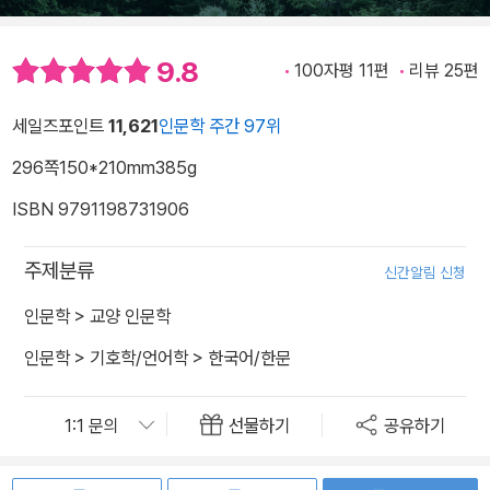
9.8
100자평 11편
리뷰 25편
세일즈포인트
11,621
인문학 주간 97위
296쪽
150*210mm
385g
ISBN 9791198731906
주제분류
신간알림 신청
인문학
>
교양 인문학
인문학
>
기호학/언어학
>
한국어/한문
선물하기
공유하기