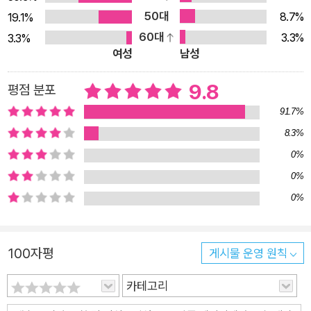
50대
8.7%
19.1%
양치질을 하지만 양치질이라는 단어 속에 불교문화가 숨어 있다
60대
3.3%
3.3%
는 것을 알기는 어렵다. 키오스크는 가게에서 쉽게 볼 수 있는 주
여성
남성
문기계여서 자칫 신조어라고 생각하기 쉽지만, 이 단어는 페르시
아어에서 유래했으며 오랫동안 유럽에서는 개방형 간이 판매대
9.8
평점 분포
를 일컫는 말이었다. 이처럼 쉽게 마주치면서도 몰랐던 놀라운 역
91.7%
사를 품고 있는 단어, 한 시대를 풍미했지만 지금은 사라진 단어,
8.3%
반전이 있는 단어, 시대사상을 품고 있는 비속어 등 사연 많은 단
0%
어는 과거를 통찰하게 하고 오늘을 채워주며 내일의 나를 성숙하
0%
게 만들어준다. 언어를 모험하며 얻는 ‘어떻게 살아가야 하는
0%
가’에 대한 탁월한 깨달음 《단어가 품은 세계》는 ‘단어를 아는 과
정은 곧 삶을 아는 과정’이라는 것을 책 전체를 관통하며 흥미진
진하게 전한다. 특히, 익숙하게 알고 있으면서도 아무런 의문 없
100자평
게시물 운영 원칙
이 받아들이던 단어의 비밀을 알려주며 읽는 사람들을 놀라움에
빠뜨린다. 어떻게 놀라움에 빠뜨리는지 한 가지 예로 들여다보자.
카테고리
저자는 노래로도 불리고 교과서에도 실려 있어 우리에게 매우 익