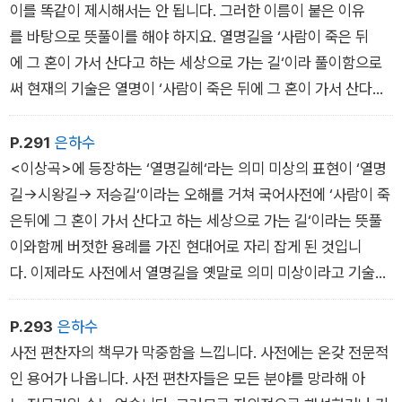
저승길을 떠나다.
이를 똑같이 제시해서는 안 됩니다. 그러한 이름이 붙은 이유
그들도 웅보가 양반들처럼 만장 휘날리며 꽃상여 타고 저승길 떠
를 바탕으로 뜻풀이를 해야 하지요. 열명길을 ‘사람이 죽은 뒤
나는것을 보고 싶었던 것이다. 문순태, 《타오르는 강》
에 그 혼이 가서 산다고 하는 세상으로 가는 길‘이라 풀이함으로
써 현재의 기술은 열명이 ‘사람이 죽은 뒤에 그 혼이 가서 산다고
저승의 의미가 ‘사람이 죽은 뒤에 그 혼이 가서 산다고 하는 세
하는 세상‘, 즉 저승과 유의어라는 착각을 불러일으키게 합니다.
상‘이므로 저승길을 저승으로 가는 길이라는 뜻에서 ‘사람이 죽
P.291
은하수
은 뒤에 그 혼이 가서 산다고 하는 세상으로 가는 길‘이라 풀이하
<이상곡>에 등장하는 ‘열명길헤‘라는 의미 미상의 표현이 ‘열명
는 것은 맞지만 열명길이 저승길과 유의어라고 해서 저승길과 똑
길→시왕길→ 저승길‘이라는 오해를 거쳐 국어사전에 ‘사람이 죽
같이 뜻풀이하는 것은 옳지 않습니다.
은뒤에 그 혼이 가서 산다고 하는 세상으로 가는 길‘이라는 뜻풀
이와함께 버젓한 용례를 가진 현대어로 자리 잡게 된 것입니
다. 이제라도 사전에서 열명길을 옛말로 의미 미상이라고 기술해
두는 것이 타당하겠으나 이미 현대어에 자리를 잡고 버젓이 용례
를 갖추고 있으니
P.293
은하수
이도 쉽지 않은 일입니다.
사전 편찬자의 책무가 막중함을 느낍니다. 사전에는 온갖 전문적
좋은 작가가 되기 위해 어휘력을 신장시킬 필요가 있고 그러기 위
인 용어가 나옵니다. 사전 편찬자들은 모든 분야를 망라해 아