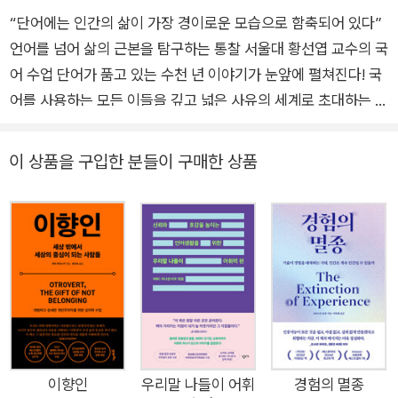
“단어에는 인간의 삶이 가장 경이로운 모습으로 함축되어 있다”
언어를 넘어 삶의 근본을 탐구하는 통찰 서울대 황선엽 교수의 국
어 수업 단어가 품고 있는 수천 년 이야기가 눈앞에 펼쳐진다! 국
어를 사용하는 모든 이들을 깊고 넓은 사유의 세계로 초대하는 최
고의 안내서 단어는 언어를 이루는 가장 기본적인 단위다. 아기가
말을 배울 때 ‘엄마, 아빠’와 같은 단어부터 배우고 외국어를 배울
이 상품을 구입한 분들이 구매한 상품
때도 단어부터 익히며 언어를 시작한다. 이처럼 말의 가장 기본으
로서 단어는 우리의 가장 가깝고 친밀한 곳에서 사람들의 생활상
에 따라 변화해왔다. 단어도 사람처럼 태어나서 성장하고 노쇠하
며 끝내는 죽기도 합니다. 다만 단어의 수명은 천차만별이어서 어
떤 단어는 선사 시대부터 현재까지 쓰이는 것도 있고 불과 몇 년
쓰이다 사라지는 것도 있지요. 단어의 변화를 들여다보면 인류의
변화상, 민족의 역사, 세태의 변천을 볼 수 있습니다. _본문 중에
서 생명체가 생명을 유지하여 나가는 힘인 생명력을 지니듯이 단
어에도 생명력이 있다. 세월이 변함에 따라 생명력이 다하면 서서
이향인
우리말 나들이 어휘
경험의 멸종