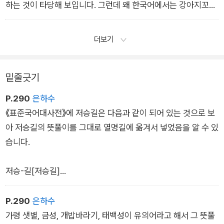
있다는 점에서 양치는 매우 흥미로운 단어이지요. 양치질이라는
하는 것이 타당해 보입니다. 그런데 왜 한국어에서는 강아지꼬리
단어 하나에 수천 년의 문화가 녹아들어 있는 셈입니다.
풀이 아니라 강아지풀인 걸까요?
우리말에서 그 외형을 보고 이름 지어진 몇몇 재미있는 단어가 있
더보기
습니다. 가령 노루궁둥이버섯은 노루궁둥이 모양이라는 의미에
서 이름 지어졌습니다. 이 단어에서 궁둥이를 쏙 떼어버리고 노루
밑줄긋기
버섯이라고 부르지는 않지요. 노루궁둥이처럼 생겨서 노루궁둥
이버섯이라고 이름 붙여진 것이니까요.
P.290
은하수
《표준국어대사전》에 저승길은 다음과 같이 되어 있는 것으로 보
아 저승길의 뜻풀이를 그대로 열명길에 옮겨서 넣었음을 알 수 있
습니다.
저승-길[저승길]
<명사> 사람이 죽은 뒤에 그 혼이 가서 산다고 하는 세상으로 가
는 길.
P.290
은하수
≒열명길, 황천길.
가령 샛별, 금성, 개밥바라기, 태백성이 유의어라고 해서 그 뜻풀