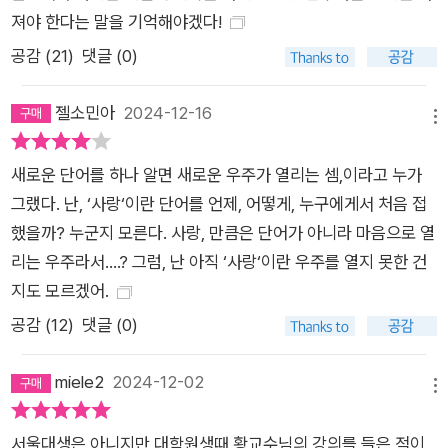
의문이 들 때는 모든 관계는 상호 의존적이라는 사실을 기억하라
져야 한다는 말을 기억해야겠다!
는 따뜻한 조언을 건넨다. 태어나고 성장하고 노쇠하며 끝내는 죽
공감 (
21
)
댓글 (0)
기도 하는 단어의 운명은 태어나면 누구나 죽음을 맞이하는 인간
의 삶을 연상하게 한다. 자주 쓰이는 단어가 잘 안 쓰이는 단어를
젤소민아
2024-12-16
물리치는 장면에서는 인간의 권력관계를 떠올리게 한다. 거대한
메뉴
세상의 흐름과 관계 속에 쓰이는 언어와 그 기본 단위인 단어처럼
새로운 단어를 하나 알면 새로운 우주가 열리는 셈,이라고 누가
우리 개개인도 거대한 우주의 흐름 속에서 존재한다는 사실을 알
그랬다. 난, ‘사랑‘이란 단어를 언제, 어떻게, 누구에게서 처음 접
게 된다. 이처럼 《단어가 품은 세계》는 삶이라는 심오하고 거대
했을까? 누군지 모른다. 사랑, 만큼은 단어가 아니라 마음으로 열
한 주제를 쉽게 접할 수 있는 시, 동요, 소설, 신문기사, 지명, 민간
리는 우주라서....? 그럼, 난 아직 ‘사랑‘이란 우주를 열지 못한 건
어원 속 단어를 통해 흥미진진하게 넘나들며 어느새 ‘어떻게 살아
지도 모르겠어.
가야 하는가’에 대한 깨달음을 얻게 한다. 국어의 아름다움을 발
견하다 보면 말에 논리가 생기고 어휘에 자신감이 붙는다 어휘 사
공감 (
12
)
댓글 (0)
용에 어려움을 겪거나 부족함을 인식하는 성인이 해가 갈수록 많
아지고 있다. 어휘력에 대한 문제는 말을 할 때 논리가 허술하거
miele2
2024-12-02
메뉴
나 글의 맥락이 안 맞는 일로 이어지기도 한다. 단어를 다양하게
사용하지 못하고 그 쓰임대로 활용하지 못하는 건 단순히 지식의
서울대생은 아니지만 대학원생때 황교수님의 강의를 들은 적이