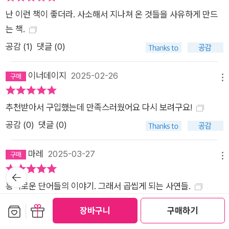
국어 수업을 들었던 학생들이 말하는 이유는 바로 이 때문일 것이
난 이런 책이 좋더라. 사소해서 지나쳐 온 것들을 사유하게 만드
다. 단어가 가진 힘을 다양한 측면에서 포착해 전하기 때문에 언
는 책.
어의 기본 단위인 아주 작은 단어 하나로 그동안 몰랐던 거대한
공감 (
1
)
댓글 (0)
세계를 알게 된다. 사람에게는 누구나 단어를 궁금해하는 마음이
있다. 신조어가 계속해서 생겨나고, 유행하는 단어가 매번 바뀌
이너데이지
2025-02-26
며, 한때 자주 쓰이던 단어가 시간이 지나면 다른 단어로 대체되
메뉴
고, 세대마다 자주 쓰는 단어가 다르거나, 언어가 다른 문화권에
서 비슷한 의미의 단어를 만드는 등은 인간 보편의 호기심과 욕구
추천받아서 구입했는데 만족스러웠어요 다시 보려구요!
를 반영하고 있기도 하다. 단어를 둘러싸고 문학, 종교, 역사, 철
공감 (
0
)
댓글 (0)
학, 신화 등 다양한 분야를 넘나들며 특별한 여행을 떠날 수 있도
록 이끄는 《단어가 품은 세계》는 우리 삶을 이해하는 과정이자
마레
2025-03-27
메뉴
여정이다. 당신이 매일 만나는 작은 단어 하나에 이토록 아름다운
뒤로가
기
세계가 있다. 그 놀라운 세계 속으로 들어가보자.
흥미로운 단어들의 이야기. 그래서 곱씹게 되는 사연들.
공감 (
0
)
댓글 (0)
보관함담기
선물하기
장바구니
구매하기