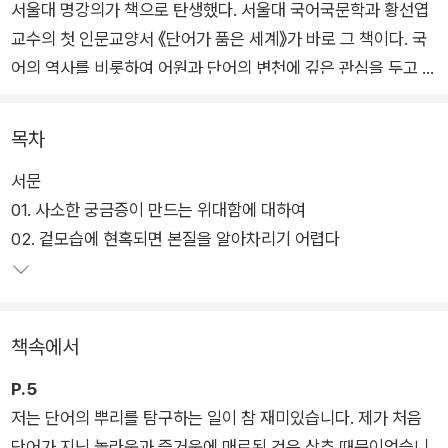
서울대 명강의가 책으로 탄생했다. 서울대 국어국문학과 황선엽
교수의 첫 인문교양서 《단어가 품은 세계》가 바로 그 책이다. 국
어의 역사를 비롯하여 어원과 단어의 변천에 깊은 관심을 두고 탐
구하고 있는 황선엽 교수는 이번 책을 통해 우리가 매일 쓰면서도
몰랐던 단어의 비밀은 물론, 단어를 탐구하며 마주한 인간의 삶에
목차
대한 통찰과 지혜를 흥미진진하게 전한다.
서문
01. 사소한 궁금증이 만드는 위대함에 대하여
이 책은 단어의 탄생과 성장, 쓰임에 대해 문학, 역사, 철학, 종교
02. 겉모습에 현혹되면 본질을 알아차리기 어렵다
등을 넘나들며 알려주며 언어 속 수천 년 역사가 눈앞에서 열리는
듯한 신기한 경험을 제공한다. 단어에는 삶의 향기가 듬뿍 배어
있다. 사람들의 가장 가까운 곳에서 쓰이는 단어 속에 사랑과 긍
지, 땀과 애환, 성공과 좌절, 인간관계와 고민 등이 어떻게 담겨
책속에서
있는지 이 책은 생생히 보여준다. 언어에 대한 통찰과 삶에 대한
지혜를 얻음은 물론 천천히 곱씹어 읽다 보면 말을 더 논리적으로
P.5
하려는 자신을 발견하고, 어휘 실력이 늘어나는 놀라운 경험을 할
저는 단어의 뿌리를 탐구하는 일이 참 재미있습니다. 제가 처음
수 있다.
단어가 지닌 놀라움과 즐거움에 매료된 것은 상추 때문이었습니