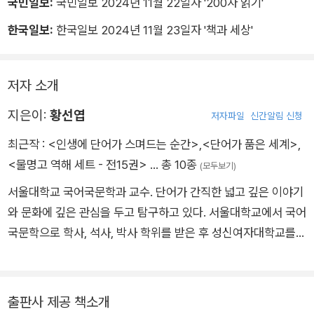
국민일보:
국민일보 2024년 11월 22일자 '200자 읽기'
한국일보:
한국일보 2024년 11월 23일자 '책과 세상'
저자 소개
지은이:
황선엽
저자파일
신간알림 신청
최근작 :
<인생에 단어가 스며드는 순간>
,
<단어가 품은 세계>
,
<물명고 역해 세트 - 전15권>
… 총 10종
(모두보기)
서울대학교 국어국문학과 교수. 단어가 간직한 넓고 깊은 이야기
와 문화에 깊은 관심을 두고 탐구하고 있다. 서울대학교에서 국어
국문학으로 학사, 석사, 박사 학위를 받은 후 성신여자대학교를
거쳐 현재 서울대학교 교수로 재직 중이다. 일본 동경대학교에 파
견되어 가르치기도 했다. 현대에 널리 쓰이는 말들이 어디에서부
터 왔으며, 의미와 형태가 시간이 흐르면서 어떻게 변화했는지 연
출판사 제공 책소개
구한다. 국립국어원 ‘국어 어원사전’ 편찬 책임연구원을 맡고 있