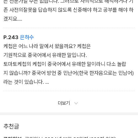
해 사전을 충실히 공부하여 사라져가는 말들을 되살려 쓰려는 시
는 전문가일 수는 없습니다. 그러므로 자의적으로 해석하거나 기
도가 장려되어야 하는 것은 맞습니다. 그러나 그러다 보니 열명길
존 사전의잘못을 답습하지 않도록 신중해야 하고 공부를 해야 하
과 같은 유령어가 나타나 자리 잡는 현상도 나타나게 됩니다.
겠지요.
우리는 단어의 용법이나 의미를 확실히 알고 싶을 때 사전을 적극
적으로 이용하되 사전에서 기술하고 있다고 하여 모든 말이 다 옳
P.243
은하수
다고 무비판적으로 받아들이지는 말아야 하겠습니다. 이상하
케첩은 어느 나라 말에서 왔을까요? 케첩은
다 여겨지면 비판을 할 줄 아는 시각이 필요하지요. 사람은 실수
기원적으로 중국어에서 유래한 말입니다.
도 할 수 있습니다. 이를 인지하고 탐구하는 자세가 필요합니다.
토마토케첩의 케첩이 중국어에서 유래한 말이라니 다소 놀랍
지 않습니까? 중국어 방언 중 민난어(한국 한자음으로는 민남어)
라는 것이 있습니다.
중국의 푸젠성에서 광둥성 동부까지 널리 쓰이는 방언이며 이 방
언이 화교들에 의해 동남아로도 많이 전파가 되었습니다.
더보기
추천글