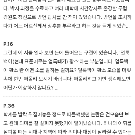
다. 박사 과정을 수료하고 여러 대학에 시간강사로 출강할 무렵
강원도 정선으로 방언 답사를 간 적이 있었습니다. 방언을 조사하
다가 어느 어르신께서 상추를 부루라고 하는 것을 듣게 되었습니
다.
그때 ‘옛 문헌에서만 보았던 부루란 말이 방언에는 여전히 쓰이고
P.16
있구나’ 하는 사실을 알게 되었지요. 그래서 상추란 말의 변천을
그런데 이 시를 읽다 보면 눈에 들어오는 구절이 있습니다. ‘얼룩
정리해서 한 편의 글을 쓰게 되었습니다. 그리고 그 작업이 저에
백이(현대 표준어로는 얼룩빼기) 황소’라는 부분입니다. 얼룩백
게는 무척 재미가 있었기에 그 이후로도 문헌을 읽으며 나타나는
이 황소 란 어떤 소를 말하는 걸까요? 얼룩백이 황소 모습을 머릿
특이한 단어들에 주목하여 하나씩 정리를 해나가기 시작했습니
속에 한번 떠올려 보시기 바랍니다. 떠올리려고 가만 생각해보면
다.
어딘가 이상하지 않나요?
해가 저물어가는 저녁 무렵 넓은 벌판에서 황금빛 햇살을 받으며
한가로이 풀을 뜯다 울음을 우는 누런 소의 모습을 떠올리다가 번
P.36
뜩 생각하게 됩니다.
학계를 발칵 뒤집어놓을 정도로 떠들썩했던 논란은 겉모습만 보
‘가만, 그냥 황소가 아니라 ‘얼룩백이’ 황소잖아?’
고 원래 의미를 잘 살피지 못했기에 일어났습니다. 하나의 어휘를
머릿속으로 떠올리던 누런 소에 얼룩덜룩 덧칠을 해야 하는 걸까,
살펴볼 때는 시대나 지역에 따라 의미나 대상이 달라질 수 있다는