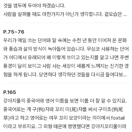
생각할지도 모르지요. 왜 시인은 황소도 아니고 얼룩백이 소도 아
것을 염두에 두어야 하겠습니다.
닌, 얼룩백이 황소라고 했을까요? 얼룩백이 황소란 대체 어떻게
사람을 살펴볼 때도 마찬가지가 아닌가 생각합니다. 겉모습만 보
생긴 소일까요?
고 차갑다고 여기거나 냉소적일 거라고 생각했던 사람이었는데
이야기를 많이 나누어보고 그 사람의 내면을 알아나가다 보면 따
P.75~76
듯하고 배려 깊은 사람이라는 것을 깨닫기도 합니다. 참된 의미는
우리가 매일 쓰는 단어와 말 속에는 수천 년 동안 이어져 온 문화
겉으로 잘 드러나지 않는 법이지요. 한 사람을 바라볼 때도, 하나
와 풍습과 삶의 방식이 녹아들어 있습니다. 무심코 사용하는 단어
의 어휘를 사용할 때도 어떤 삶을 살아오고 어떤 역사적 과정을
가 어디에서 유래되어 왜 이렇게 쓰이고 있는지를 알고 나면 주변
걸어왔는지 들여다볼 일입니다.
풍경이 달리 보이고 사람 사는 세상이 새롭게 느껴지는 신기한 경
험을 하게 됩니다. 당연하다 생각하던 것들을 다시금 들여다보고
탐구하며 몰랐던 세계를 알게 되지요.
매일매일 사용하면서도 정작 그 유래를 모르는 단어는 아주 많습
P.165
니다. 그 가운데는 양치질이 있습니다. 양치질이라는 단어의 유래
강아지풀의 중국어와 영어 이름을 보면 이를 더 잘 알 수 있지요.
를 이해하기 위해서는 인도에서 시작해 중국을 거쳐 우리나라로
중국어로는 개 구(狗)자와 꼬리 미(尾)자를 써서 구미초(狗尾
이어지는 문화의 전파와 그 이면에 남아 있는 문화사적 이해가 필
草)라고 하고 영어로는 여우 꼬리 모양이라는 의미에서 foxtail
요합니다. 나아가 근대 이후에는 일본의 영향까지도 고려가 될 수
이라고 부르지요. 그 외형 때문에 명명했다면 강아지꼬리풀이라