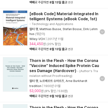
택배
로 주문하면
8월 13일 출고
변경
[eBook Code] Material-Integrated In
telligent Systems (eBook Code, 1st)
- Technology and Applications
월터 랭
,
Matthias Busse
,
Stefan Bosse
,
Dirk Lehm
hus
(엮은이)
Wiley-VCH
|
2017년 11월
344,450
원 (20% 할인)
택배
로 주문하면
8월 13일 출고
변경
Thorn in the Flesh - How the Corona
"Vaccine" Induced Spike Protein Cau
ses Damage (Hardcover)
- (Author's Tra
nslation without Proofreading)
월터 랭
,
노르베르트 슈바르츠
,
Arne Burkhardt
tredition
|
1900년 01월
53,000
원 (8% 할인 / 530원)
택배
로 주문하면
9월 10일 출고
변경
Thorn in the Flesh - How the Corona