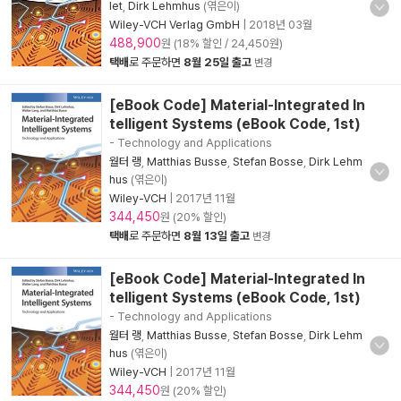
let
,
Dirk Lehmhus
(엮은이)
Wiley-VCH Verlag GmbH
|
2018년 03월
488,900
원 (18% 할인 / 24,450원)
택배
로 주문하면
8월 25일 출고
변경
[eBook Code] Material-Integrated In
telligent Systems (eBook Code, 1st)
- Technology and Applications
월터 랭
,
Matthias Busse
,
Stefan Bosse
,
Dirk Lehm
hus
(엮은이)
Wiley-VCH
|
2017년 11월
344,450
원 (20% 할인)
택배
로 주문하면
8월 13일 출고
변경
[eBook Code] Material-Integrated In
telligent Systems (eBook Code, 1st)
- Technology and Applications
월터 랭
,
Matthias Busse
,
Stefan Bosse
,
Dirk Lehm
hus
(엮은이)
Wiley-VCH
|
2017년 11월
344,450
원 (20% 할인)