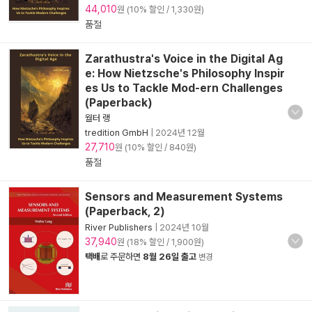
44,010
원 (10% 할인 / 1,330원)
품절
Zarathustra's Voice in the Digital Ag
e: How Nietzsche's Philosophy Inspir
es Us to Tackle Mod-ern Challenges
(Paperback)
월터 랭
tredition GmbH
|
2024년 12월
27,710
원 (10% 할인 / 840원)
품절
Sensors and Measurement Systems
(Paperback, 2)
River Publishers
|
2024년 10월
37,940
원 (18% 할인 / 1,900원)
택배
로 주문하면
8월 26일 출고
변경