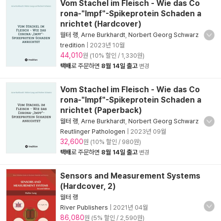
Vom Stachel im Fleisch - Wie das Co
rona-"Impf"-Spikeprotein Schaden a
nrichtet (Hardcover)
월터 랭
,
Arne Burkhardt
,
Norbert Georg Schwarz
tredition
|
2023년 10월
44,010
원 (10% 할인 / 1,330원)
택배
로 주문하면
8월 14일 출고
변경
Vom Stachel im Fleisch - Wie das Co
rona-"Impf"-Spikeprotein Schaden a
nrichtet (Paperback)
월터 랭
,
Arne Burkhardt
,
Norbert Georg Schwarz
Reutlinger Pathologen
|
2023년 09월
32,600
원 (10% 할인 / 980원)
택배
로 주문하면
8월 14일 출고
변경
Sensors and Measurement Systems
(Hardcover, 2)
월터 랭
River Publishers
|
2021년 04월
86,080
원 (5% 할인 / 2,590원)