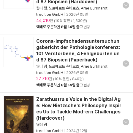
d 87 Biopsien (Hardcover)
월터 랭
,
노르베르트 슈바르츠
,
Arne Burkhardt
tredition GmbH
|
2026년 05월
44,010
원 (10% 할인 / 1,330원)
택배
로 주문하면
8월 14일 출고
변경
Corona-Impfschadensuntersuchun
gsbericht der Pathologiekonferenz:
101 Verstorbene, 4 Fehlgeburten un
d 87 Biopsien (Paperback)
월터 랭
,
노르베르트 슈바르츠
,
Arne Burkhardt
tredition GmbH
|
2026년 05월
27,710
원 (10% 할인 / 840원)
택배
로 주문하면
8월 14일 출고
변경
Zarathustra's Voice in the Digital Ag
e: How Nietzsche's Philosophy Inspir
es Us to Tackle Mod-ern Challenges
(Hardcover)
월터 랭
tredition GmbH
|
2024년 12월