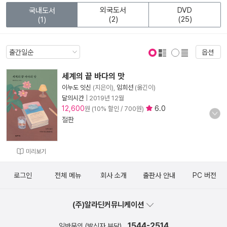
외국도서
DVD
국내도서
(2)
(25)
(1)
옵션
표지 보기
표지 안보기
세계의 끝 바다의 맛
이누도 잇신
(지은이),
임희선
(옮긴이)
달의시간
|
2019년 12월
12,600
6.0
원 (10% 할인 / 700원)
절판
미리보기
로그인
전체 메뉴
회사 소개
출판사 안내
PC 버전
(주)알라딘커뮤니케이션
1544-2514
일반문의 (발신자 부담)