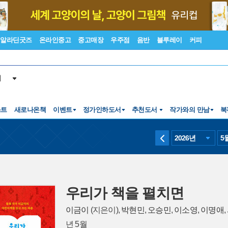
알라딘굿즈
온라인중고
중고매장
우주점
음반
블루레이
커피
서
스트
새로나온책
이벤트
정가인하도서
추천도서
작가와의 만남
북
2026
년
5
우리가 책을 펼치면
이금이
(지은이),
박현민
,
오승민
,
이소영
,
이명애
,
년 5월