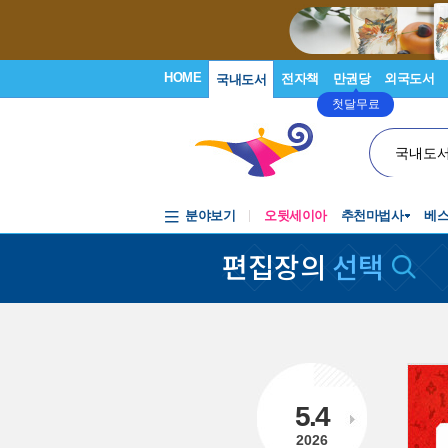
HOME
전자책
만권당
외국도서
국내도서
첫달무료
국내도
분야보기
오뒷세이아
추천마법사
베
편집장의
선택
5.4
2026