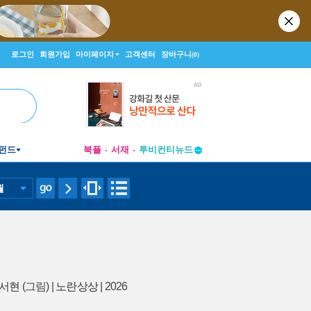
로그인
회원가입
마이페이지
고객센터
장바구니
(0)
펀드
북플
서재
투비컨티뉴드
창작플랫폼
투비컨티뉴드
월
서현
(그림) |
노란상상
| 2026