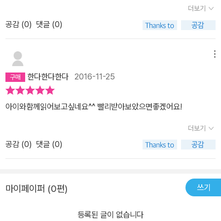
들이 많이 첨가되는데<우리동네에 놀러올래?>는 담백하고 건강한
더보기
순백색의 동화책입니다. 작가 어렸을 적 경험이 녹아있는 이야기이
공감 (
0
)
댓글 (0)
기도 하고요즘 아파트 가득한 동네에 대한 반작용으로옛날 동네를 그
리워하는 맘을 그리며 지어낸 이야기이기도 하죠. 동화책 내용 자체
도 탄탄한 스토리로 흠뻑 빠져들게 하지만뒤에 쓴 작가의 말에 큰 울
메뉴
림이 있습니다. 요즘 맘껏 놀지 못하는 아이들에 대한 안타까움이 그
한다한다한다
2016-11-25
대로 묻어납니다.'우리 틈틈히 , 열심히 놀아요' 라고 말하는데요즘 부
모로써 쉽지 않지요.하지만 그 나이대의 아이들은 예전에도 그랬고
아이와함께읽어보고싶네요^^ 빨리받아보았으면좋겠어요!
사실은 지금도 놀이를 통해 한뼘한뼘 자란다는 사실은 부정하기 어렵
습니다. 요즘 우리 아이들에게 놀이라는 것은판에 박힌 아파트 놀이
더보기
터나 교육을 빙자한 각종 체험학습장에서 놀이마저 어른들의 시선과
공감 (
0
)
댓글 (0)
생각으로 일정한 목표를 향해 프로그래밍화 되는 경향이 있죠. 그저
예전 넓은 공터에서 텃밭 뒤에 야산에서 삼삼오오 모이는 동네아이들
과 없는 장난감을 각종 창작자연물로 만들어서 놀던 그 때의 놀이를
쓰기
마이페이퍼 (0편)
그리워하게 됩니다. 그 때는 강아지풀도 버드나무 잎사귀도 그리고
땅가에 작은 돌맹이 , 나무가지도훌륭한 장난감이던 시절이 있었죠.
등록된 글이 없습니다