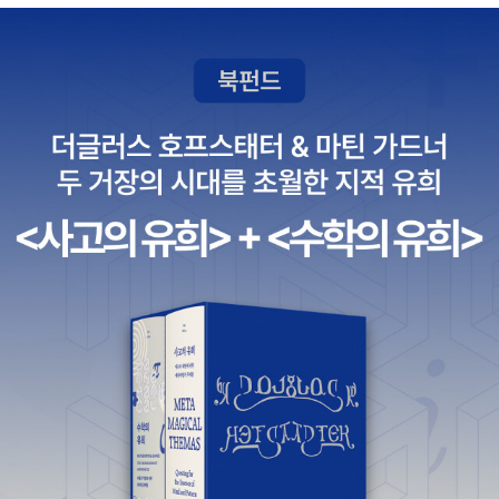
속에 흔히 볼 수 있는 남매입니다.동화 내용 중간중간 우리 아이들을
키우면서 느꼈던 세밀한 감정들을 곳곳에 디테일하게 잘 숨겨놓아서
그런 표현들, 대목들을 읽을 때마다아이들 키울 때 그 때 생각들이 나
서 슬며시 미소지어지네요~~작가의 말에서 얘기했듯이40대 아줌
마가 예전 느꼈던 아이들의 시선으로대도시 오래된 변두리 주택에서
살고 있는 아이들의 시선으로최근의 동네를 바라보며 쓰는 느낌에서
묘한 향수를 갖게 되네요 ~~~ 시국이 어수선하고 사회 환경 전반적
으로 모두를 쳐져있을 때동화책 한권으로 어렸을 적 동심의 세계를
떠올릴 수 있어서 행복합니다. 읽으면서 내내 나도 모르게 미소짓는
것을 보며이게 동화의 힘이구나라는 생각이 드네요 ^^ 강력하게 추
천하는 좋은 동화책<우리 동네에 놀러올래?> 함께 한번 읽어보고 얘
기해보면오랜만에 아이들과 좋은 시간을 보낼 수 있을 듯 싶네요 ㅎ
ㅎ 이상 <우리동네에 놀러올래?> Review였습니다 ^^