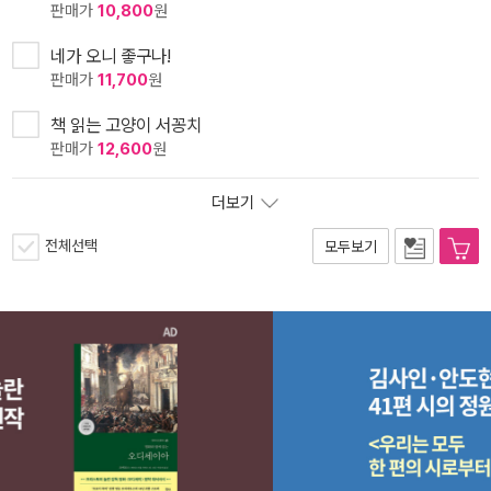
판매가
10,800
원
네가 오니 좋구나!
판매가
11,700
원
책 읽는 고양이 서꽁치
판매가
12,600
원
더보기
전체선택
모두보기