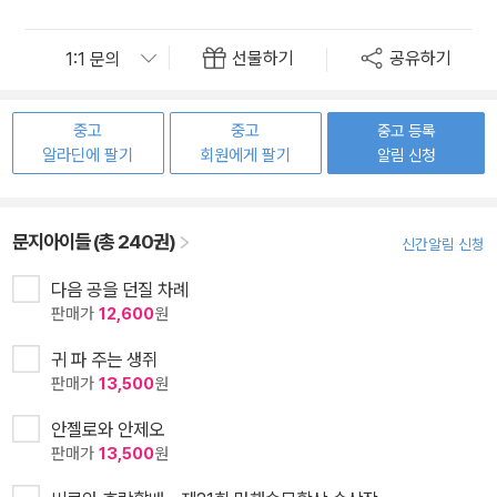
선물하기
공유하기
중고
중고
중고 등록
알라딘에 팔기
회원에게 팔기
알림 신청
문지아이들 (총 240권)
신간알림 신청
다음 공을 던질 차례
판매가
12,600
원
귀 파 주는 생쥐
판매가
13,500
원
안젤로와 안제오
판매가
13,500
원