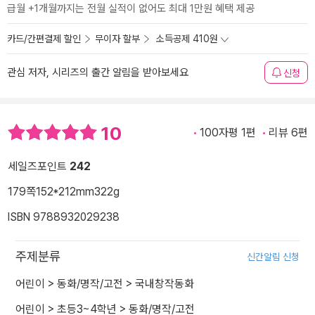
급월 +1개월까지는 전월 실적이 없어도 최대 1만원 혜택 제공
카드/간편결제 할인
무이자 할부
소득공제 410원
관심 저자, 시리즈의 출간 알림을 받아보세요
신청
10
100자평 1편
리뷰 6편
세일즈포인트
242
179쪽
152*212mm
322g
ISBN 9788932029238
주제분류
신간알림 신청
어린이
>
동화/명작/고전
>
국내창작동화
어린이
>
초등3~4학년
>
동화/명작/고전