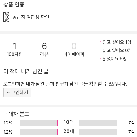
상품 인증
서 흔히 볼 수 있는 평범한 동네와 그 동네에 살고 있는 한 가족의 모
습을 실감나게 묘사하고 있다. 오래되고 그다지 크지 않은 개인 주택
공급자 적합성 확인
이 모여 있는, 텃밭과 야트막한 뒷산을 가진 소도시 변두리를 배경으
로 주인공 순정이네 가족과 마음 넉넉한 동네 어르신들이 함께 만들
어 가는 소소하지만 소중한 일상들을 밝고 따뜻하게 그리고 있다. 이
읽고 싶어요 1명
1
6
0
와 함께 아이들을 향한 작가의 건강한 시선이 작품 곳곳에서 빛을 발
읽고 있어요 0명
100자평
리뷰
마이페이퍼
하고 있다. 점점 복잡하고 각박해져 가는 사회와 세상 속에서 부모가,
읽었어요 6명
어른이 해야 할 역할은 무엇일까? 때로는 아이들을 위해 뭔가 크고
이 책에 내가 남긴 글
거대한, 그야말로 거창한 일들을 해 주어야만 그 책무를 다하는 것처
로그인하면 내가 남긴 글과 친구가 남긴 글을 확인할 수 있습니다.
럼 느껴지기도 한다. 하지만 작가는 순정이와 순모 남매를 통해 아이
로그인하기
들에게 정말 필요한 것은 오히려 단순하고 돈으로는 살 수 없는 무형
의 것임을 조곤조곤 부드럽게 말하고 있다. 어른들의 따뜻한 울타리
와 아이답게 놀 수 있는 시간들이야말로 아이다움을 잃지 않고 자라
구매자 분포
나게 해 줄 비옥한 토양이 되리라는 것을 믿음직하게 보여 준다. 그렇
10대
0%
1.2%
게 자란 아이가 내면이 건강한 어른이 되는 건 당연한 일 아닐까. ■
20대
0%
1.2%
우리도 엄마 아빠를 이해해요! 열 살 순정이와 일곱 살 순모네 동네에