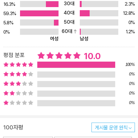
30대
2.3%
16.3%
서는 매일 크고 작은 사건들이 벌어져 하루도 조용할 날이 없다. 오래
40대
12.8%
59.3%
된 순정이네 집에서는 장마가 시작되자 쥐가 나타나 한바탕 소동이
50대
0%
5.8%
일어나고, 부엌에 숨은 쥐를 잡기 위해 결국은 동네의 만능 해결사 앙
60대
1.2%
0%
드레 할아버지와 마음씨 좋은 꽃님이 할머니까지 출동한다. 무섭게만
여성
남성
보였던 앙드레 할아버지가 단번에 쥐를 잡아 주고, 무엇보다 고양이
들을 따뜻하게 보살피는 분이라는 걸 알게 되자 순정이는 할아버지가
10.0
평점 분포
처음으로 덜 무섭고 멋지게 보인다. 할아버지를 향해 혼자 쌓아 올렸
100%
던 마음의 벽을 허무는 순간이 드디어 찾아온 것이다. 순정이 엄마는
0%
안정적인 일을 찾고 있지만 주부로 오랜 시간을 보내다 보니 일을 구
0%
하기가 생각처럼 쉽지만은 않다. 엄마가 우선 찾은 일은 아이를 어린
이집에 보내 주고 집안일도 도와주는 가사 도우미 일이다. 어느 날 그
0%
집에 따라가 일하는 엄마를 바라보는 순정이의 마음속에 떠오르는 생
0%
각과 여러 가지 갈등을 열 살 아이의 시선으로 세밀하면서도 솔직하
게 그린 장면은 잔잔한 울림을 준다. 그러면서 순정이는 아파트로 이
100자평
게시물 운영 원칙
사 가는 게 꿈이어서 가끔 아빠랑도 다투는 엄마의 마음을 조금은 헤
아리게 된다. 그리고 아빠와의 솔직한 대화를 통해 아파트보다는 지