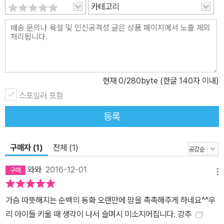
카테고리
금 살고 있는 주택을 좋아하고, 시간이 날 때마다 사진 찍기와 낚시를
하러 가는 아빠의 마음이 어떤 것인지도 어렴풋이나마 이해하게 된
다. ■ 놀이를 통해 날마다 한 뼘 한 뼘 자라나는 아이들 동네 곳곳에
서 벌어지는 갖가지 사건들은 순정이와 순모를 만나면 특별한 놀이로
변신을 한다. 티격태격 다툴 때도 있지만 둘은 누구보다 사이좋은 놀
현재
0
/280byte (한글 140자 이내)
이친구다. 동네 뒷산은 신선한 찬거리가 가득한 시장이 되기도 하고,
스포일러 포함
둘이 함께 잠든 길고양이들을 바라보는 순간은 작은 들판의 한순간이
되기도 한다. 또 아빠가 잡아 온 큰 농어 덕분에 마치 강가에라도 나온
등록
듯한 떠들썩한 분위기도 느끼게 된다. 다정한 동네 어르신들과 따뜻
한 엄마 아빠 덕분에 평범한 일상을 놓치지 않고 차곡차곡 마음에 새
구매자 (1)
전체 (1)
기며 자신을 둘러싼 사람들과 환경을 이해하고 배려하는 순정이와 순
모의 하루하루는 늘 모험과 사랑으로 가득 차 있다. 더불어 남매가 놀
와와
2016-12-01
메뉴
면서 겪는 갈등과 그 갈등을 해결하고 서로 우애를 다지는 모습을 지
켜보는 것은 더없이 큰 기쁨을 안겨 준다.
가슴 따뜻해지는 순백의 동화 오랜만에 맘을 촉촉해주게 하네요^^우
리 아이들 키울 때 생각이 나서 슬며시 미소지어집니다. 강추