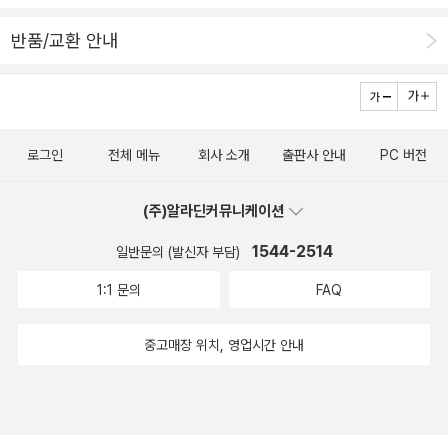
작가는 그 때 그 시절 기억을 반짝이는 구슬처럼 떠올리며'우리 틈틈
이 열심히 놀아요' 라고 반복해서 말하네요,그런 작가의 얘기에 공감
반품/교환 안내
가는 것은아마 이야기속에서만 그런 것이 아니라 실제로 작가가 키우
는 아이들도 그렇게 키우고 있는 경험치의 반영이 아닐까 생각합니
다. 우리가 글 쓰는 것을 좋아하는 것과 글을 잘 쓰는 것은 분명 차이
가 있고 급이 다른 것 같습니다.작가의 글쓰기는 우리가 무심코 생각
로그인
전체 메뉴
회사 소개
출판사 안내
PC 버전
하고 순간적으로 놓쳤던 감정선을 세밀하고 실감나게 표현할 수 있는
능력에 있습니다. 평범하고 일상적인 것을 아주 특별한 느낌으로 전
(주)알라딘커뮤니케이션
달할 수 있는 능력박웅현님이 <책은 도끼다>에서 말한 것처럼 인생
1544-2514
이 아무 것도 아닌 것이 아무것인거처럼 표현했듯이작가는 그냥 서술
일반문의 (발신자 부담)
하면 아무것도 아닌 모습들과 감정들을 그들의 맛깔나는 언어로'어떻
1:1 문의
FAQ
게 저렇게 내 감정을 딱 집어서 비유하고 표현할 수 있을까' 우리가 느
낀 것을 표현할 수 없는 그런 답답함을 작가들이 풀어주죠 이번 동화
중고매장 위치, 영업시간 안내
집은 5개의 동화로 구성된 연작집입니다.이야기 하나하나가 에피소
드별로 연결되면서우리 주위에서 볼 수 있는순정, 순모의 이야기들이
하나의 큰 줄기로 이어집니다.열살 순정이, 칠곱살 순모는 우리 생활