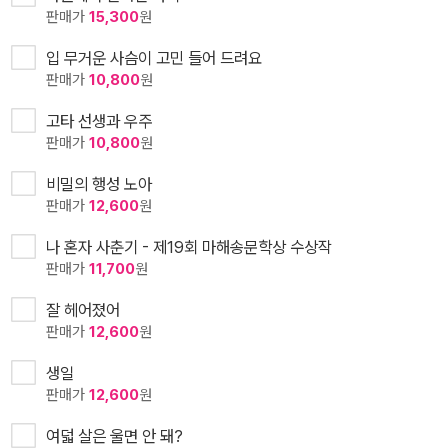
판매가
15,300
원
입 무거운 사슴이 고민 들어 드려요
판매가
10,800
원
고타 선생과 우주
판매가
10,800
원
비밀의 행성 노아
판매가
12,600
원
나 혼자 사춘기 - 제19회 마해송문학상 수상작
판매가
11,700
원
잘 헤어졌어
판매가
12,600
원
생일
판매가
12,600
원
여덟 살은 울면 안 돼?