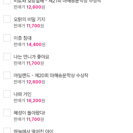
비로와 호랑할배 - 제21회 마해송문학상 수상작
판매가
12,600
원
오탉의 비밀 기지
판매가
11,700
원
이층 침대
판매가
14,400
원
나는 언니가 좋아요
판매가
11,700
원
아일랜드 - 제20회 마해송문학상 수상작
판매가
12,600
원
나와 거인
판매가
16,200
원
혜성이 돌아왔다!
판매가
11,700
원
하늘에서 떨어진 아이