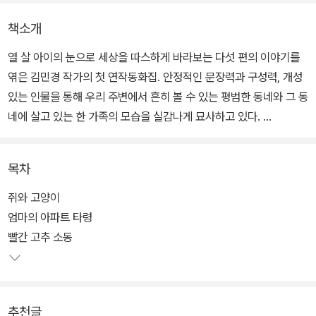
책소개
열 살 아이의 눈으로 세상을 따스하게 바라보는 다섯 편의 이야기를
엮은 김민경 작가의 첫 연작동화집. 안정적인 문장력과 구성력, 개성
있는 인물을 통해 우리 주변에서 흔히 볼 수 있는 평범한 동네와 그 동
네에 살고 있는 한 가족의 모습을 실감나게 묘사하고 있다.
오래되고 그다지 크지 않은 개인 주택이 모여 있는, 텃밭과 야트막한
목차
뒷산을 가진 소도시 변두리를 배경으로 주인공 순정이네 가족과 마음
넉넉한 동네 어르신들이 함께 만들어 가는 소소하지만 소중한 일상들
쥐와 고양이
을 밝고 따뜻하게 그리고 있다. 이와 함께 아이들을 향한 작가의 건강
엄마의 아파트 타령
한 시선이 작품 곳곳에서 빛을 발하고 있다.
빨간 고추 소동
점점 복잡하고 각박해져 가는 사회와 세상 속에서 부모가, 어른이 해
야 할 역할은 무엇일까? 때로는 아이들을 위해 뭔가 크고 거대한, 그
추천글
야말로 거창한 일들을 해 주어야만 그 책무를 다하는 것처럼 느껴지