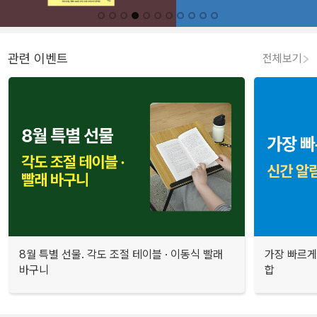
관련 이벤트
전체보기
8월 특별 선물. 각도 조절 테이블 · 이동식 빨래
가장 빠르게
바구니
합