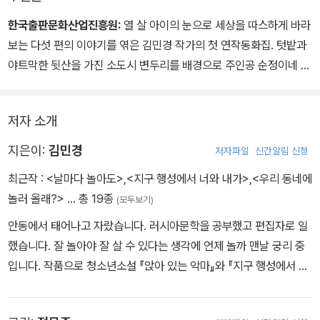
기도 한다. 하지만 작가는 순정이와 순모 남매를 통해 아이들에게 정
한국출판문화산업진흥원:
열 살 아이의 눈으로 세상을 따스하게 바라
말 필요한 것은 오히려 단순하고 돈으로는 살 수 없는 무형의 것임을
보는 다섯 편의 이야기를 엮은 김민경 작가의 첫 연작동화집. 텃밭과
조곤조곤 부드럽게 말하고 있다.
야트막한 뒷산을 가진 소도시 변두리를 배경으로 주인공 순정이네 가
족과 마음 넉넉한 동네 어르신들이 함께 만들어 가는 소소하지만 소
중한 일상들을 밝고 따뜻하게 그리고 있다.
저자 소개
지은이:
김민경
저자파일
신간알림 신청
최근작 :
<날마다 놀아도>
,
<지구 행성에서 너와 내가>
,
<우리 동네에
놀러 올래?>
… 총 19종
(모두보기)
안동에서 태어나고 자랐습니다. 러시아문학을 공부했고 편집자로 일
했습니다. 잘 놀아야 잘 살 수 있다는 생각에 언제 놀까 맨날 궁리 중
입니다. 작품으로 청소년소설 『앉아 있는 악마』와 『지구 행성에서 너
와 내가』, 동화 『우리 동네에 놀러 올래?』가 있으며, 그림책 『나의 구
름 친구』, 『달은 어떻게 달이 될까?』 등을 번역했습니다. 창작모임