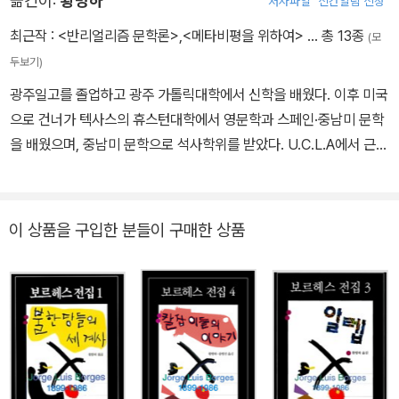
옮긴이:
황병하
저자파일
신간알림 신청
비오이 카사레스, 빅토리아 오캄포 등과 함께 문예지 《남부(sur)》를
창간, 아르헨티나 문단에 새로운 물결을 가져왔다. 한편 아버지의 죽
최근작 :
<반리얼리즘 문학론>
,
<메타비평을 위하여>
… 총 13종
(모
음과 본인의 큰 부상을 겪은 후 보르헤스는 재활 과정에서 새로운 형
두보기)
식의 단편 소설들을 집필하기 시작한다. 『픽션들』(1944)과 『알레
광주일고를 졸업하고 광주 가톨릭대학에서 신학을 배웠다. 이후 미국
프』(1949)로 문단의 주목을 받으며 세계적인 명성을 얻기 시작한 그
으로 건너가 텍사스의 휴스턴대학에서 영문학과 스페인·중남미 문학
는 이후 많은 소설집과 시집, 평론집을 발표하며 문학의 본질과 형이
을 배웠으며, 중남미 문학으로 석사학위를 받았다. U.C.L.A에서 근대
상학적 주제들에 천착한다. 아르헨티나 국립도서관 관장으로 취임한
스페인 문학과 라틴아메리카 문학으로 박사학위를 받았으며, 휴스턴
후 부에노스아이레스 대학에서 영문학을 가르쳤다. 1980년에는 세
대학 및 U.C.L.A에서 Teaching Fellow로 강의를 했다. 1989년 Pr
르반테스 상, 1956년에는 아르헨티나 국민 문학상 등을 수상했다. 1
ogram on Mexico of U.C.L.A 펠로우쉽으로 멕시코 국립대 및 Co
이 상품을 구입한 분들이 구매한 상품
986년 마리아 코다마와 결혼했고 보르헤스는 그 해 6월 14일 제네
legio de Mexico에서 연구를 했다. 귀국 후 서울대, 고대, 외대, 서
바에서 사망했다. 코다마는 유일한 상속인으로서 재혼하지 않은 채
강대, 숭의여대에서 후학들을 가르쳤다. 백제예술대 문예창작과 겸임
보르헤스 국제 재단을 설립하고 그의 작품을 관리하는 데 여생을 보
교수 및 광주여대 창작문학과 교수로 재직하다 교통사고로 1998년
냈다.
별세하였다. 지은 책으로는 평론집 <반리얼리즘 문학론>, <메타 비
평을 위하여>, 장편소설 <흑맥주>, 단편소설 '지구에로의 귀화'가 있
다. 옮긴 책으로 <보르헤스 전집 1-5>, <어느 꼬마의 마루밑 이야기
>, <이중불꽃>, <아빠가 딸에게> 등이 있다. 또한 활발한 시와 소설