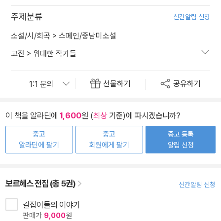
주제분류
신간알림 신청
소설/시/희곡
>
스페인/중남미소설
고전
>
위대한 작가들
선물하기
공유하기
이 책을 알라딘에
1,600
원 (
최상
기준)에 파시겠습니까?
중고
중고
중고 등록
알라딘에 팔기
회원에게 팔기
알림 신청
보르헤스 전집 (총 5권)
신간알림 신청
칼잡이들의 이야기
판매가
9,000
원