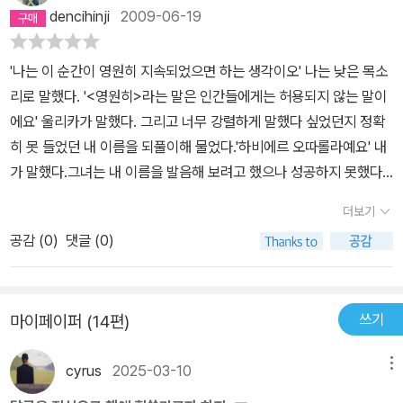
게 된다면 그 첫번째 오마주는 보르헤스가 될 터이다. 그는 내게 눈으
을 어떻게 설명하실 수 있겠습니까? -나는 채스물이 되지 못한 청년
dencihinji
2009-06-19
로 볼 수 없는 세계를 열어주고, 나의 끝없이 증식하는 무지를 똑바로
에게 칠십이 넘은 사람이란 거의 시체와 같은 존재라는 것을 깨달았
응시하도록 다그쳤다.
다.: 보르헤스가 보르헤스를 만나다. 이해할 수 없지만 사랑할 수밖에
'나는 이 순간이 영원히 지속되었으면 하는 생각이오' 나는 낮은 목소
없는 과거의 나와 미래의 나와의 만남이라는 소재를, 이토록 우아하
리로 말했다. '<영원히>라는 말은 인간들에게는 허용되지 않는 말이
게 그려낼 수 있다니. 나는 나에게 영원한 타자인 것이다.어쩌면 매 순
에요' 울리카가 말했다. 그리고 너무 강렬하게 말했다 싶었던지 정확
간, 매 날을 살아가는 또다른 내가 있는 건지도 모른다. 그들이 서로
히 못 들었던 내 이름을 되풀이해 물었다.'하비에르 오따롤라예요' 내
만날 수 없다는 건 얼마나 다행인 일인가.
가 말했다.그녀는 내 이름을 발음해 보려고 했으나 성공하지 못했다.
나 또한 그녀의 원이름인 율리케를 제대로 발음할 수가 없었다.'나는
더보기
당신을 시구르트라고 부르겠어요'그녀가 미소를 지으며 말했다.'만일
공감 (
0
)
댓글 (0)
내가 시구르트라면 - 내가 말했다 - 당신은 브린힐트겠네요'-27쪽
쓰기
마이페이퍼 (14편)
cyrus
2025-03-10
메뉴