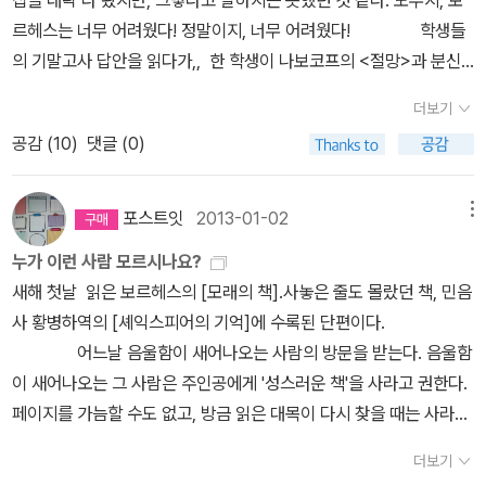
사, 1994년) [보르헤스 선집 3]* 호르헤 루이스 보르헤스, 황병하
상적 불행과 비극적 환희가 끊임없이 혼재하는 인간 존재에 대한 진
그런 억제할 수 없는 희망 후에는 엄청난 절망이 뒤따랐다. 어떤 육각
란츠 카프카 《꿈》더글러스 커플런드 《신을 찾아가는 아이들》리사 두
도 있고, 읽고 선물한 책들도 있어요. 즐겁게 읽은책을
작가는 없다. 테드 창의 다음 작품이 언제 나오든 무조건 살 것이고,
르헤스는 너무 어려웠다! 정말이지, 너무 어려웠다! 학생들
옮김, 《알렙》 (민음사, 1996년) [보르헤스 선집 4]* 호르헤 루이스
실을 느끼게 해 준다. 셰익스피어는 비극적 환희라는 점에서는 높은
형 진열실의 어떤 책장에는 틀림없이 귀중한 책들이 존재하지만 그
건 《평등의 몰락》알라딘 북 파우치(파트릭 모디아노_팔월의일요일
함께 나누는것이 가장 기쁜것 같습니다.
죽을 때까지 몇권이 나오든 다 살 것이다. -85쪽 10. 하이젠베
의 기말고사 답안을 읽다가,, 한 학생이 나보코프의 <절망>과 분신
보르헤스, 황병하 & 송병선 옮김, 《칼잡이들의 세계사》 (민음사, 199
평가를 받지만, 그의 익살맞은 패러디와 소극에서조차 체호프의 평범
누구도 그것들에 접근할 수 없다는 확신감은 거의 견디기 어려운 일
들) 고병권 《언더그라운드 니체》샤피크 케샤브지 《왕비와
르크의 <부분과 전체>에는 하이젠베르크가 불확정성 원리를 구상하
테마 관련 얘기를 써나가던 중 보르헤스의 <원형의 폐허>를 언급한
7년) [보르헤스 선집 5]* 호르헤 루이스 보르헤스, 황병하 옮김,
함을 찾아 볼 수 없다. 기 드 모파상(1850∼1893)평범함을 표현하
이었다.”(104) “만일 제가 영광과 지혜와 기쁨을 누릴 수 있는 그 책
수도사와 탐식가》프로이트 전집 《꼬마 한스와 도라》 찰스 하워드 힌
더보기
한권 이상 선물한 책들 - 책
고 연구하는 데에 있어 플라톤과 칸트 등의 철학이 어떤 영향을 주었
다. 아뿔사! 이런 소설이 있었던 것이다. 그리하여 방학이 되자마자,
《셰익스피어의 기억》 (민음사, 1997년)찬쉐는 중국보다는 서구에서
는 법체호프는 모파상으로부터 평범함을 표현하는 법을 배웠다. 모파
을 읽어 볼 수 없다면, 다른 사람들에게라도 그런 기회를 허락해 주소
턴 《평면세계》(호르헤 루이스 보르헤스 기획-바벨의 도서관) 내가
공감 (
10
)
댓글 (0)
이 좋아서 친구들에게 선물하고 싶었던 책들. ===========
는지 잘 나타나 있다. 반대로 플라톤이 <티마이오스>에서 세상의 구
부산의 부모님 집의 창고에서 썩기 직전에(너무 많은 책이 습기와 벌
인정받고 있다. 그녀의 문학 세계는 아르헨티나의 작가 보르헤스(Bo
상은 평범한 표현을 포함한 모든 것을 구스타프 플로베르에게서 배웠
서.”(106) 좀 더 잘 쓴 건 사실 <모래의 책>인 것 같다. (<셰익스피
왜 파란 도서 인증을 올리기 시작했는지 문득 깨닫다.파란 컵 더 많았
======================================
성 원리에 대해 가졌던 관심은 지극히 과학적이다 - 92쪽 11.
레의 희생양이 됐다ㅠ.ㅠ) 구원(!)한, 손때 묻은 보르헤스 전집을 다시
rges)와 견줄 만하다고 평가받는다. 보르헤스는 허구와 현실을 철저
다. 하지만 모파상은 이야기꾼으로서 체호프나 투르게네프의 천재성
어의 기억>에 수록.) 제목 자체가 이미 많은 얘기를 해주지 않는가.
으면 하면서.... 책장을 보다가... 어이없다. 파란 책 생각보다 많이 갖
=============================== 선물 받은
그렇게 초등학생 시절 내내 온갖 책을 읽었다.(...) 양귀자 작가의 장
꺼냈다. 자, 그렇게 미뤄 두었던 작가를 다시 한 번 본다. 무
히 구분 짓는 경계를 허문 이야기꾼이다. 보르헤스의 소설에 나오는
에 비할 바는 못 된다.모파상은 대단히 '인기 있는' 작가 중에서도 가
포스트잇
2013-01-02
메뉴
첫 문장은 이렇다. “선은 무한한 점들로 이루어져 있다. 면은 무한한
고 있지 않은 듯.중고로 판 게 꽤 있다손 쳐도.빨간 책 보단 많을 줄 알
책들 : 나에게 온 소중한 책선물. 알라딘에 등록되지 않은 책들도 있어
편동화 <누리야 누리야>를 읽고 대성통곡을 했다.(...)베르나르 베르
척 날렵하고 세련된 표지의 이미지가 여전히 좋다.(시인 박상순이 디
세계와 인물들은 비현실적이다. 헤르메스 님은 찬쉐의 문학 세계에
장 뛰어난 인물그럼에도 불구하고 모파상은 대단히 '인기 있는' 작가
선들로 이루어져 있다. 부피는 무한한 면들로 이루어져 있다. 4차원
았는데.고생한 보람이 그닥...췟.다음은 연두나 회색으로? 참
누가 이런 사람 모르시나요?
요. 감사합니다.~~ 즐겁게 읽겠습니다.~~~
베르의 책을 처음 읽은 것도 초등학생 때였다. 집에 있던 <타나토노
자인한 걸로 안다.) 암튼. 얘기하기 편한, 즉 읽기 편한 작품들은 <픽
한 축을 담당하는 ‘환상성’은 포송령(蒲松齡)의 기담 소설집 《요재
중에서도 가장 뛰어난 인물이었다. 오 헨리보다도 뛰어나며 혐오스러
적 부피는 무한한 부피들로 이루어져 있다. … 아니 의심할 바 없이 이
아!!!!!!!!! & 블루 목록에서 빠진 것이 불만일 친구들을 위해마르셀 프
새해 첫날 읽은 보르헤스의 [모래의 책].사놓은 줄도 몰랐던 책, 민음
트>를 읽고 매료되어, 친구 집에 있던 <개미>와 <개미제국>을 일주
션들>에 실린 대표 단편들([피에르 메나르~], [두 갈래로 갈라지는
지이》에서 시작되었다고 말했다.보르헤스는 《요재지이》에 실린 기담
운 인기 작가 애드거 앨런 포우도 그에 비견될 만한 작가가 못 된다.
러한 방식은 <보다 기하학적인> 나의 이야기를 시작하는 최고의 방
루스트 《잃어버린 시간을 찾아서 4》가스통 바슐라르 《공기와 꿈》
사 황병하역의 [셰익스피어의 기억]에 수록된 단편이다.
일 만에 다 읽었다. 얼마후 <뇌>가 신작으로 나왔고 역시 집어삼키듯
오솔길들의 정원], [원형의 폐허] 등)이지만, 그에 관한 얘기는 지금
을 ‘사실주의(realism) 소설’이라고 했다. 그는 왜 환상 소설을 실제
대중에게 인기 있는 작가가 되는 것은 그 자체로도 괄목할 만한 성취
법이 아니다. 요즘의 모든 허구적 이야기들은 유행처럼 그것이 사실
《대지와 휴식의 몽상》조리스 카를 위스망스 《거꾸로》론리 플래닛
어느날 음울함이 새어나오는 사람의 방문을 받는다. 음울함
읽었다.영어 과외 선생님은 이문열이 평역한 <삼국지>를 열번 읽게
쓰는 원고에서 하게 될 테고, 한데 덩달아 같이 읽은 작품들이 그냥
와 같은 이야기라고 말한 것일까? 보르헤스에 따르면 중국 독자들은
다. 오늘날 미국에는 그런 작가조차 없는 실정이니까.쇼펜하우어의
이라고 주장한다. 그렇지만 나의 이야기는 그야말로 사실이다.”(132)
《인도》Tada Yumi 《베이비 블루 아이즈》보르헤스 《셰익스피어의
이 새어나오는 그 사람은 주인공에게 '성스러운 책'을 사라고 권한다.
시켰는데, 정말 에누리 없이 열번을 읽었다. <세계문학사의 전개>라
묻어버리기엔 너무 아까워, 게다가 메모 해놓은 것도 너무 많아서, 좀
미신을 믿기 때문에 환상적인 이야기를 실제의 사건으로 이해하면서
렌즈모파상은 플로베르로부터 다른 사람이 보지 못하는 것을 볼 수
그리고, 성경을 파는 낯선 남자가 나를 방문한다. 근데 왜 음울한 얼
기억》리처드 플래너건 《먼 북으로 가는 좁은 길》정은우 《아무래도
페이지를 가늠할 수도 없고, 방금 읽은 대목이 다시 찾을 때는 사라져
는 지금 생각하면 대체 초등학생에게 왜 읽게 시켰는지 이해할 수 없
긁어오려고 한다. 대체로 보르헤스는 '반복'(그러니까 '차
읽는다. 나를 포함한 <달궁> 독자들은 《격정 세계》를 ‘비현실적’ 이
있는 이른바 '긴 인내가 재능이다'라는 사실을 배웠다.모파상은 독자
굴이냐. 그가 내놓은 책은 인도, 어느 평원에 있는 마을, 카스트 제도
좋을 그림》 한비야 《지도 밖으로 행군하라》제이콥 발테슈
버린, 무한한 시간이 담긴 책. 주인공은 성경과 몇푼의 돈을 지불하고
는 책도 그때 읽었다. <해리포터>시리즈도 빼놓을 수 없다. (...) 마크
이와 반복')에 예민했던 듯한데, '쓰기보다 읽기'라는 말에 포함된 것
야기로 느꼈지만, 반대로 중국 독자들은 ‘현실적인’ 이야기로 받아들
들이 그가 없었으면 보지 못했을 무언가를 보게 해주었다고는 생각하
더보기
의 최하층 사람한테서 구한 책이다. 이른바 <모래의 책>. 뫼비우스의
바 《마크 로스코》 무라카미 하루키 《지금은 없는 공주를 위하여 외》
책을 산다. 주인공은 점점 책의 수인이 되어가고, 주인공은 그 책이 자
트웨인의 소설부터 <달라이라마와 도올의 만남>같은 책까지 종류도
이 결국 그런 얘기일 듯하다. 그게 소설적 형식의 빌자면, 결국 분신