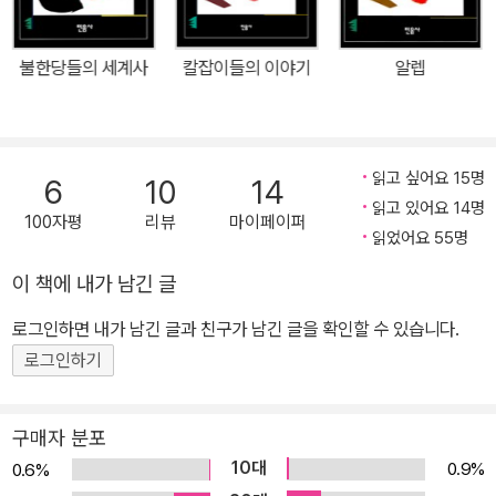
창작, 비평, 번역 작업과 함께 잡지 「문학정신」「무애」의 편집위원으로
열정적인 활동을 하였다.
불한당들의 세계사
칼잡이들의 이야기
알렙
읽고 싶어요 15명
6
10
14
읽고 있어요 14명
100자평
리뷰
마이페이퍼
읽었어요 55명
이 책에 내가 남긴 글
로그인하면 내가 남긴 글과 친구가 남긴 글을 확인할 수 있습니다.
로그인하기
구매자 분포
10대
0.9%
0.6%