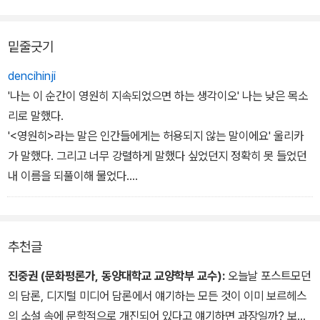
밑줄긋기
dencihinji
'나는 이 순간이 영원히 지속되었으면 하는 생각이오' 나는 낮은 목소
리로 말했다.
'<영원히>라는 말은 인간들에게는 허용되지 않는 말이에요' 울리카
가 말했다. 그리고 너무 강렬하게 말했다 싶었던지 정확히 못 들었던
내 이름을 되풀이해 물었다.
'하비에르 오따롤라예요' 내가 말했다.
그녀는 내 이름을 발음해 보려고 했으나 성공하지 못했다. 나 또한 그
녀의 원이름인 율리케를 제대로 발음할 수가 없었다.
추천글
'나는 당신을 시구르트라고 부르겠어요'
그녀가 미소를 지으며 말했다.
진중권 (문화평론가, 동양대학교 교양학부 교수):
오늘날 포스트모던
'만일 내가 시구르트라면 - 내가 말했다 - 당신은 브린힐트겠네요'-2
의 담론, 디지털 미디어 담론에서 얘기하는 모든 것이 이미 보르헤스
7쪽
의 소설 속에 문학적으로 개진되어 있다고 얘기하면 과장일까? 보르