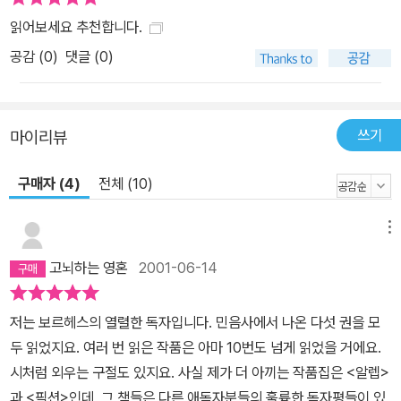
읽어보세요 추천합니다.
공감 (
0
)
댓글 (0)
쓰기
마이리뷰
구매자 (4)
전체 (10)
메뉴
고뇌하는 영혼
2001-06-14
저는 보르헤스의 열렬한 독자입니다. 민음사에서 나온 다섯 권을 모
두 읽었지요. 여러 번 읽은 작품은 아마 10번도 넘게 읽었을 거에요.
시처럼 외우는 구절도 있지요. 사실 제가 더 아끼는 작품집은 <알렙>
과 <픽션>인데, 그 책들은 다른 애독자분들의 훌륭한 독자평들이 있