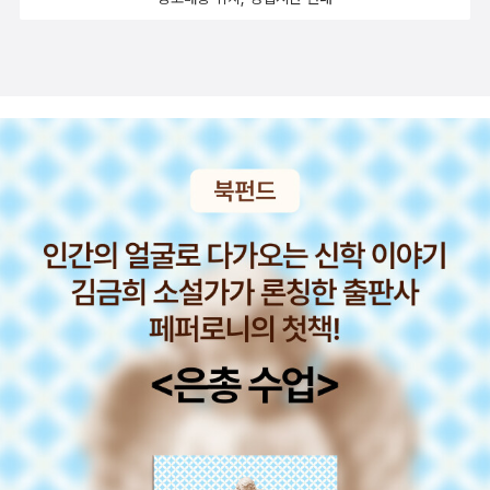
냐 님은 <달궁> 모임에 오실 때마다 책에 대한 정보를 간략히 설명한
어 왕'에 대한 뛰어난 비평적 언급일지도 모른다. 헤밍웨이는 다른 어
(...) 그러나 병원에 도착하자 그의 옷은 벗겨졌고 그의 머리는 죄다
키인과의 전쟁에서 승리하고 전쟁영웅으로 돌아온 가이우스 마르키
27쪽 16. 책을 읽다 보면 연관지어 읽을 만한 책들이 문득문
려는, '완전한 일치'의 이념을 실현하는, 그런 무익하고 암담한 글쓰기
글을 A4 용지에 정리해서 <달궁> 독자들에게 나눠 준다. 《격정 세
느 작품보다도 「킬리만자로의 눈」이라는 짧은 글에서 비극을 시도해
깎였으며, 간이침대에 눕혀져 쇠사슬로 묶였다. 그러더니 그들은 눈
우스를 로마인들은 코리올라누스라는 명예로운 별칭을 내려주며 집
득 떠오른다. 진중권의 책을 읽다가 보드리야르의 철학서나 보르헤스
와 같은 시도. 그는 이걸 '지적인 행위'라 부른다. 원래, 지적이라는 것
계》 모임에 참석한 독자들을 위해 레삭매냐 님은 소설 속 등장인물을
서 그 뜻을 달성했다. 행위의 묘사보다는 죽어가는 한 인간에 대한 명
이 부시고 어지러울 정도로 강한 빛을 쪼이더니, 청진기로 진찰을 했
정관으로 추대하는데, 집정관 추대과정에서 그를 시기한 호민관 시시
의 단편집을, <세명의 사기꾼>을 읽다가 러셀의 <나는 왜 기독교인
은 이런 것, 쓸모없는 것과 일맥상통한다. 이게 결국은 자기복제,
소개한 글(마욤 님이 찍은 첫 번째 사진에 나온 A4 용지)을 작성했
상이라고 할 수 있는 이 작품은 헤밍웨이의 가장 강렬한 자기 응징으
고, 마스크를 한 누군가가 그의 팔에 주삿바늘을 꽂았다. 붕대에 감긴
니우스와 브루투스는 코리올라누스의 반민중적 오만함을 증거해보임
이 아닌가>를, 우주물리학 책을 읽다가 <시간에 관한 거의 모 든 것
를 낳는다. 이런 작품도 좋다.
“(그렇게 함으로써) 보르헤스는 자산
다. 독서 모임 후기를 쓰는 데 많이 도움이 되었다.
로, 내 생각엔 그러한 양식에 경도되었던 체호프도 감명받았으리라
채 구역질을 느끼며, 그는 우물 바닥 같은 병실에서 깨어났다. 수술 이
으로써 그를 모욕하고 코리올라누스는 로마를 떠나 얼마전까지 자신
들>을 떠올린다 - 140쪽 17. 이 글을 쓰며 책장을 바라본다.
의 문학을 만들어갈 수 있을 거고, 바로 그 문학이 나의 존재를 정당화
여겨진다.「킬리만자로의 눈」에서는 있을 수 없는 일만일 '표범의 시
후 몇 번이나 밤과 낮을 보낸 뒤, 그는 그때까지 자기가 지옥 언저리를
의 적이었던 볼스키인으로 들어가 적장 아우피디우스에게 자신은 로
왜인지 책장을 바라볼 때마다 수전 손택의 <타인의 고통>을 한동안
시켜 줄 것이기 때문이다. 나는 그가 몇 페이지의 좋은 글을 썼다는 사
체'를 ㅡ상실되었지만 아직 조금은 남아 있는 ㅡ해리의 작가로서의
헤맸다는 사실을 깨달았다. 입에 얼음을 넣어도 조금도 시원하다는
마와 싸우겠다고 그의 군에 합류한다. 코리올라누스는 정치적 맥락
바라보게 된다. 타인의 고통에 깨어 있느냐는 물음이 죽비처럼 내리
실을 당당하게 말할 수 있다. 그렇다고 해도 그 글들이 나를 구원해 줄
야심 혹은 미학적 이상과 동일시한다면, 이는 헤밍웨이의 작품을 거
느낌이 들지 않았다. 그 기간 동안 달만은 철저하게 자기 자신을 증오
도, 세에 대한 이해도, 분석도 전략도 갖지 않는 그저 장군이다. 평민
친다. -155쪽 18. 밤마다 잠이 오지 않을 때 읽는 책 중에 한
수는 없다. 왜냐하면 좋은 것은 이미 그 누구의 것도 아니고, 그의 것
짓 감상했거나 괴기스러운 것으로 비하하는 것이다. 「노인과 바다」에
했다. 자기의 정체성을 증오했고, 얼굴에 바늘처럼 서 있는 수염도 증
과 평민의 이해를 대변한다는 호민관 사이의 암암리에 진행되는 불온
스 요아힘 슈퇴리히의 <세계철학사>가 있는데 희미한 전자책 단말기
도 아니고, 단지 언어 또는 전통의 소유물이기 때문이다. 게다가 나는
서는 헤밍웨이가 그런 오류를 범했지만 「킬리만자로의 눈」에서는 있
오했다. 그는 몹시 괴로운 치료를 꿋꿋하게 견뎌 냈다. 그러나 의사가
한 기운과 그에 굴복하지 않는 오만한 코리올라누스, 어느쪽이든 해
화면으로 읽다보면 어느새 스스륵 잠이 온다. 이걸 한권으로 치기는
명백하게 소멸할 운명을 가지고 있고, 단지 내 자신의 어떤 순간들만
을 수 없는 일이다. 플래너리 오코너(1925∼1964)'작가가 아닌, 이
패혈증으로 죽기 일보 직전이었다는 말을 하자, (...)”(219) 급성보
석하기 만만치 않다. 지젝은 코리올라누스를 '신체없는 기관'이라고
조금 억울한 감이 있따. 종이책 기준으로 무려 1208쪽짜리 책이기 때
이 남의 기억 속에 남게 될 것이잖는가.”(66) “나는 우리 둘 중에서
야기를 믿으라.'뛰어난 단편소설 작가 D.H.로렌스는 간결한 단 한 줄
다 더 무서운 건 물론, 만성이다. 바로, 실명. 보르헤스와 실명은 유명
한다. '두 호민관이 대표하는 평민은 착취당하는 노동자가 아니라 룸
문이다.(...) 아도르노와 호르크하이머가 쓴 <계몽의 변증법>의 경우
누가 이 글을 쓰고 있는지 알 수가 없다.”(66)(｢보르헤스와 나｣. )
늙
로 독자들에게 영원한 지혜를 제공했다.'작가가 아닌, 이야기를 믿으
한 테마이지만, 최근에 내가 안질환으로 약간의(-_-;;) 고생을 하다
펜 프롤레타리아 폭도, 국가가 먹여살리는 군중이다'(페이지 221)고
에도 수록된 논문 중 세편밖에 읽지 못했지만, 그 중 '계몽의 변증
은 보르헤스가 아침 10시, 영국, 템스 강(?) 거리의 한 벤치에서 젊은
라.'내가 볼 때 이 말은 헤밍웨이 이래 미국 작가들 가운데 가장 독창
보니, 정녕 이것도 농담이 아니다 싶다. 암튼. 그에 대해 보르헤스는
정의한다. 코리올라누스가 적대하는 평민(대중)은 바로 그들이다. 그
법'한 편을 읽는 데에만 한달이 걸렸다 이런 책들을 접하다보면 권수
보르헤스를 만나는 설정으로 시작되는 소설은 또 어떠냐. “불가능한
적인 작가로 평가되는 플래너리 오코너의 작품을 읽는 근본적인 원리
이렇게 쓴다. “점차로 아름다운 세계가 그로부터 떠나기 시작했다.
래서 진짜 평민(대중)을 찾는다면 차라리 볼스키인에게서 찾아야 한
를 세는 게 무슨 의미가 있는가 싶어진다.-175쪽 19. 처음 T
것에 대한 본질적 공포와, 그럼에도 불구하고 그것이 눈앞에서 펼쳐
라고 생각한다. 블라디미르 나보코프(1889∼1977)에머슨의 '투명
걷히지 않는 안개가 그의 손금들을 지워버렸다. 밤은 자신의 수많은
다는 것이다.''신체없는 기관'으로서 고정된 계급 동맹의식이 없어 억
TS로 들은 책은 조던 엘렌버그의 <틀리지 않는 법>이었다 - 185쪽
지고 있다는 사실이 그를 경악시키고 있는 것 같았다. 비록 나는 자식