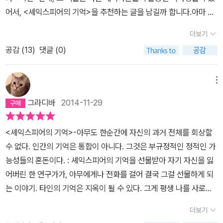
어서, <셰익스피어의 기억>을 추천하는 글을 남길까 합니다.아마 보
르헤스의 글만큼 다양한 사람들에게 다양한 깊은 감흥을 남기는 글들
더보기
도 없을 거에요. 주옥 같은 그의 단편들 하나하나가 경이롭지요. 그러
공감 (
13
)
댓글 (0)
나 그 작품들 가운데에서 가장 훌륭한 글 3개만 고르라 하면, 저는 <
알렙>의 '죽지 않는 사람들'과 <픽션>의 '바빌로니아의 복권' 그리고
이 책의 '의회'를 뽑을 것입니다.실로 '의회'는 경이로운 작품입니다.
메뉴
보르헤스 자신도 저자 서문에서 이 작품집 중 <의회>가 가장 심혈을
그라디바
2014-11-29
기울인 야심작이라고 밝혔습니다. 그에게 깊은 영향을 끼친 플라톤의
형이상학이 가장 잘 녹아있는 작품이에요. 그런데 그의 다른 걸작 '죽
<셰익스피어의 기억>-아무도 한순간에 자신의 과거 전체를 회상할
지 않는 사람들'이나 '바빌로니아의 복권'이 추상적인 셋팅인데 비해
수 없다. 인간의 기억은 통합이 아니다. 그것은 부규정적인 정적인 가
이 글은 더 사실적인 셋팅을 하고 있습니다. 마치 작가의 사실 체험과
능성들의 혼돈이다. : 셰익스피어의 기억을 선물받아 자기 자신을 잃
관련이 있는 듯한 느낌입니다. 그래서 근런지 더 깊은 감흥을 남기지
어버린 한 연구가가, 아무에게나 전화를 걸어 결국 그걸 선물하게 되
요. 플라톤주의적인 세계의회의 형성과 몰락 과정은 특히 인간이 품
는 이야기. 타인의 기억은 지옥이 될 수 있다. 그게 평생 나를 사로잡
게 마련인 자기중심적 도취와 역사의 수레바퀴를 돌리는 듯한 환상에
고 지배하던 나의 영웅일지라도.<타자>-만일 내가 당신을 꿈꾸고 있
대한 비유담처럼 느껴집니다.(주관적 착각인지 모르겠으나 저는 그렇
더보기
다면 내가 알고 있는 것에 대해 당신이 알고 있다는 것은 아주 자연스
게 느꼈습니다.)보르헤스의 깊이를 곱씹고 싶은 독자분이라면 이 책,