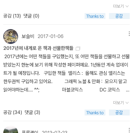
자본주의가 완전히 장악한 이탈리아에 혁명이 성공하려면 부르주아
년경인 19대 왕조에 어느 필사자가 자신의 일을 찬양하는 노래를 이
널드 서순 《유럽 문화사》(2권까지만 모았다)스티븐 킹 《죽음의 무
더보기
중권, <고로 나는 존재하는 고양이>, 천년의 상상). 표지 질감을 벨벳
기득권과 부르주아 문화에 장기적으로 저항해야 한다. 러시아 혁명처
렇게 적었다. 필사자가 되려므나! 이 말을 그대 가슴에 각인하라.그대
도》움베르토 에코 《책의 우주》E. H. 카 《도스또예프스키 평전》(도스
공감 (
13
)
댓글 (0)
질감으로 만들어서 그 질감에 매료되게 만들기도 한다.(정이현, <상
럼 정면으로 맞서서 신속하게 ‘기동전(war of maneuver)’을 수행
의 이름을 영원히 남기기 위해서!두루마리는 돌새김보다 훌륭하느니
토예프스키 다 읽고 종합해서 리뷰 쓰려 했더니 그새 다 까먹었ㅜㅜ)
냥한 폭력의 시대>, 문학과 지성사)솔직히 고백하겠다. 나에게는 제
하면 혁명이 실패할 가능성이 높다. 1905년에 일어난 러시아 혁명을
라.사람이 죽으면 육신은 먼지가 되고,그의 사람들도 이 땅에서 사라
스탠리 카벨 《눈에 비치는 세계》프리모 레비 《가라앉은 자와 구조된
본 형태만 보고 산 책도 있다. 지금도 잘 모셔두고 있는 사데크 헤대야
지켜본 서구 자본주의 국가들은 사회주의의 위력을 습득하면서 그들
지고 말 것이니.사람을 기억하게 하는 것은 책이니라그를 읽는 사람
보슬비
2017-01-06
메뉴
자》 조르조 아감벤 / 모니카 페란도 《말할 수 없는 소녀》마르
트의 <눈먼올빼미>는 지인에게 추천을 받아 2013년에 샀던 책이다.
의 투쟁 전략을 예상한다. 따라서 이탈리아 사회주의자들은 참호 속
의 입을 통해서. - 알베르토 망겔, 『독서의 역사』 * * * (밑줄긋기) 0
쿠스 가브리엘 《왜 세계는 존재하지 않는가》 제러드 다이아몬드 외
2017년에 내게로 온 책과 선물한책들
-24쪽 4. 강유원 박사는 <인문고전강의>에서 독서의 차원을
에 숨어서 싸우듯이 진지전을 펼쳐야 하며, 자본주의에 맞서서 뒤집
1_단편소설 이반 세르게비치 투르게네프(1818∼1883)허구적 인물
《컬처 쇼크》앙드레 지드 《위폐범들》미셸 투르니에 《방드르디, 태평
2017년에는 어떤 책들을 구입했는지, 또 어떤 책들을 선물하고 선물
세 가지로 정리했다. 첫번째는 호기심 차원, 두 번째는 쾌락적 차원,
을 수 있는 ‘역량’을 갖추어야 한다. 비록 혁명이 달성하는 데 시간은
의 네 가지 유형셰익스피어와 단테를 사랑했던 투르게네프는 모든 인
양의 끝》니콜라 드 크레시 《천상의 비벤덤》파스칼 키냐르 《부테
받았는지 한눈에 보기 위해 작성한 페이퍼예요. 1년동안 계속 업데이
세 번째는 구조적 차원이다. -68쪽 5. 내가 책에서 얻은 즐거움
오래 걸리지만, 자본주의의 참호들을 하나하나씩 점령하면 부르주아
류를 '햄릿형'과 '돈 키호테형'으로 나누었다. 존 폴스타프(셰익스피어
스》 이 사진엔 선물받은 책이 꽤 있는데, 파란색은 선물하기 좋은 색
트가 될 예정입니다. 구입한 책들 앨리스 : 올해도 관심 앨리스는
이란 이런 것들이다 :<나의 라임오렌지나무>를 읽고 나서 펑펑 흘린
기득권의 헤게모니(hegemony, 지배권)는 무너진다. 이때 사회주의
작품에 나오는 희극적 인물)나 산초 판자(『돈 키호테』에 나오는 인
인 걸까? 아니면 파란색을 좋아하는 사람들끼리 친구가 되는 경향이
한두권씩 구입하고 있어요. 그래픽 노블 & 만화 : 모으지 말고
눈물. <피에르 메나르, 돈키호테의 저자>를 읽고 뒤통수가 짜릿했던
자들이 기동전을 펼칠 기회가 생긴다.‘비둘기’ 북클럽은 문학과 독서
물)까지 포함한다면 허구적 인물의 네 가지 유형을 형성할 수 있을 것
있는 걸까ㅎ 질 들뢰즈 / 펠릭스 가타리 《안티 오이디푸스》
읽어야하는데.... ^^; 마블코믹스 DC 코믹스
지적 쾌감.<예감은 틀리지 않는다>를 읽고 실감한 삶의 회한.<엘러
를 쓸모없는 것으로 여기고, 표현의 자유를 억압하는 중국의 검열 방
이다.현실과 운명의 취약성을 잘 이해하기 위해서우리는 왜 「베진 초
&(안티 오이디푸스_알라딘노트)밀로라드 파비치 《하자르 사전》 미
마블 코믹스와 DC코믹스외 다른 코믹스도 있다는것을 보여주는 그
건트 유니버스>를 읽고 느낀 우주의 아득함.<고래>의 장돌뱅이가 들
식에 정면으로 저항하지 않는다. 그들이 할 수 있는 것은 기동전이 아
원」을 읽는가? 우리의 현실과 운명의 취약성을 잘 이해하고, 투르게
더보기
셸 투르니에 《예찬》존 퓰츠 《사진에 나타난 몸》클레어 웨이트 브라
래픽 노블 ~ DC 코믹스의 대표는 '배트맨' 피너츠 시리
려주는 것 같은 힘 있는 서사의 장쾌함<음식의 언어>가 보여주는 문
닌 진지전이다. ‘비둘기’ 북클럽의 일차 목표는 가까이 지내는 사람들
네프의 이야기꾼으로서의 솜씨, 겉으로 드러나는 그의 초연함 등을
공감 (
34
)
댓글 (3)
운 《파스텔 바이블》데이비드 폭슨 《정물화 스케치 바이블》이일형
즈 아직 배트맨 시리즈 정식으로 읽지 않았지만, 그래픽노블 매거
화의 교류과정에 대한 놀라움<검은 고양이>를 읽으며 느낀 공포.<백
이 책을 좋아하도록 변화시키는 것이다. ‘비둘기’ 북클럽 회원이자 샤
미학적으로 음미하기 위해서 읽는다. 그의 글에 아이러니가 있다면
《프랭크 게리》(최초의 해체주의 건축가) 알라딘 다이어리_도
진에서 배트맨에 관한 내용을 출간해 반가운 마음에 구입했어요.
년의 고독>을 읽은 뒤 뒤통수를 망치로 두드려 맞은 듯했던 멍함.<단
오쌍의 직장 동료인 샤오마(小麻)는 문학 읽기가 인간을 각성하게
그것은 풍경이나 아이들, 사냥꾼 자신만큼이나 순수한 운명에 대해서
라에몽로베르트 아를르 《7인의 미치광이》 존 파울즈 《마법사》이탈
기타 만화 완결이 되지 않아서 꾸준히 한권씩 모으게
지>가 선사한 아픔.<이갈리아의 딸들>을 읽으며 느낀 통쾌함<SKE
푸른괭이
2013-07-23
메뉴