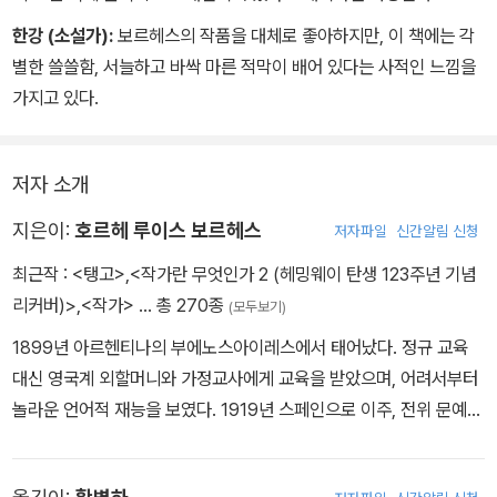
헤스의 소설에서 우리는 보드리야르의 철학과 같은 포스트모던의 담
한강 (소설가):
보르헤스의 작품을 대체로 좋아하지만, 이 책에는 각
론은 물론이고, 영화 ‘매트릭스’와 같은 대중문화 현상의 SF적 상상
별한 쓸쓸함, 서늘하고 바싹 마른 적막이 배어 있다는 사적인 느낌을
력의 원형을 본다.
가지고 있다.
저자 소개
지은이:
호르헤 루이스 보르헤스
저자파일
신간알림 신청
최근작 :
<탱고>
,
<작가란 무엇인가 2 (헤밍웨이 탄생 123주년 기념
리커버)>
,
<작가>
… 총 270종
(모두보기)
1899년 아르헨티나의 부에노스아이레스에서 태어났다. 정규 교육
대신 영국계 외할머니와 가정교사에게 교육을 받았으며, 어려서부터
놀라운 언어적 재능을 보였다. 1919년 스페인으로 이주, 전위 문예
운동인 ‘최후주의’에 참여하면서 본격적인 문학 활동을 시작한 그는
부에노스아이레스에 돌아와 각종 문예지에 작품을 발표하며, 1931년