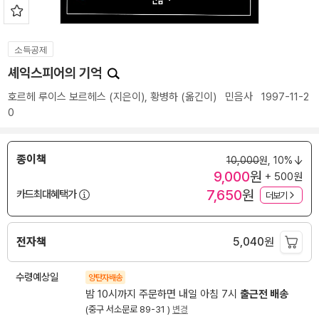
소득공제
셰익스피어의 기억
호르헤 루이스 보르헤스
(지은이),
황병하
(옮긴이)
민음사
1997-11-2
0
종이책
10,000
원,
10%
9,000
원
+ 500원
7,650
원
카드최대혜택가
더보기
전자책
5,040
원
수령예상일
양탄자배송
밤 10시까지 주문하면 내일 아침 7시
출근전 배송
(중구 서소문로 89-31 )
변경