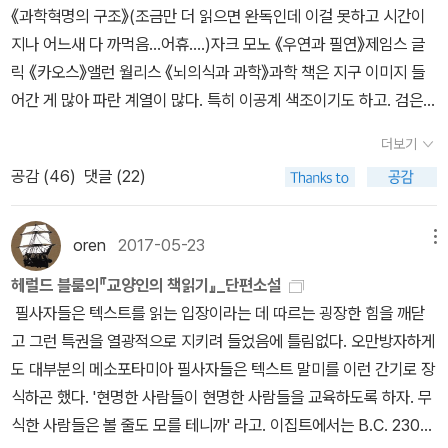
표범, 새 등) 무슨 의미인지 알 수 없다.《격정 세계》를 비판하는 <달
《과학혁명의 구조》(조금만 더 읽으면 완독인데 이걸 못하고 시간이
민음사에서 한정판으로 나온 <노르웨이숲>처럼 보자마자 감탄사를
궁> 독자들의 목소리가 점점 높아질수록 헤르메스 님은 차분하
지나 어느새 다 까먹음...어휴....)자크 모노 《우연과 필연》제임스 글
자아내는 표지도, 이승우<모르는 사람들>처럼 손대는 순간 마음 속
게 《격정 세계》의 장점을 설명하면서 책의 매력을 지키려고 했다. 독
릭 《카오스》앨런 월리스 《뇌의식과 과학》과학 책은 지구 이미지 들
파문이 일듯한 표지도 좋다. 사실 명화로 된 세계문학 표지도 무척 좋
서 모임 후기를 어떻게 써야 할지 머리를 굴리던 나는 <달궁> 독자들
어간 게 많아 파란 계열이 많다. 특히 이공계 색조이기도 하고. 검은
아한다. 민음사에서 나온 다섯 권짜리 <보르헤스 전집>은 세련과는
이 ‘치고받는’ 대화를 정말 흥미롭게 관전했다. 이래서 내가 <달궁>
색조에 확 띄지 않는 파란색이 많아 뺀 게 꽤 있다. 피터 왓슨
거리가 먼데도 어쩐지 보르헤스 책이라면 그래야 할 것 같은 능청이
을 안 나올 수 없다니까. [(구) 민음사 세계문학전집 42]* [절판] 안
더보기
《생각의 역사Ⅱ》움베르토 에코 《미의 역사》지그문트 프로이트 《집단
있다. 숲 출판사에서 나오는 <그리스 고전 원전 번역>시리즈의 디자
토니오 그람시, 린 로너 엮음, 양희정 옮김, 《감옥에서 보낸 편지》 (민
공감 (
46
)
댓글 (22)
심리학과 자아분석》한병철 《투명사회》호르헤 루이스 보르헤스 《보
인은 볼 때마다 탄성을 자아낸다. 서점에서 <음식의 언어>를 집어들
음사, 2000년)[ROUTLEDGE Critical THINKERS 26]* 스티브
르헤스의 꿈 이야기》삐에르 끌라스트르 《폭력의 고고학》미셸 파스투
게 된 이유에는 표지가 큰 부분을 차지하고 있다. <소년이 온다>를
존스, 최영석 옮김, 《안토니오 그람시 비범한 헤게모니》 (앨피, 2022
로 《파랑의 역사》칸트 책은 너무 유명해서 생략. 사실 다 꺼내자니 너
oren
2017-05-23
메뉴
장식한 안개꽃은 한동안 나의 컴퓨터 바탕화면이었고, <마담보바리>
년) * 마이크 곤살레스 & 이언 버철 외, 이수현 옮김, 《처음 만나는
무 힘들어서; 《맹자집주》 파울 페르하에허 《우리는 어떻게 괴
원서의 펭귄클래식 디럭스 에디션을 장식한 푸른빛 레이스를 뉴욕 여
혁명가들: 마르크스, 레닌, 룩셈부르크, 트로츠키, 그람시》 (책갈피, 2
헤럴드 블룸의『교양인의 책읽기』_단편소설
물이 되어가는가》메리 스타인 《융의 영혼의 지도》니카자와 신이치
행 내내 얼마나 어루만졌던가 - 23쪽 3. 세상이 변한만큼
015년)헤르메스 님은 ‘비둘기’ 북클럽의 성격을 안토니오 그람시(An
필사자들은 텍스트를 읽는 입장이라는 데 따르는 굉장한 힘을 깨닫
《대칭성 인류학》칼 슈미트 《정치신학》울리히 하세 / 윌리엄 라지
책도 변했다. 표지 디자인을 넘어 이제는 표지의 종이 질감이나 두께,
tonio Gramsci)가 내세운 개념인 ‘진지전(War of position)’으로
고 그런 특권을 열광적으로 지키려 들었음에 틀림없다. 오만방자하게
《모리스 블랑쇼 침묵에 다가가기》가스통 바슐라르 《물과 꿈》(이 책
제본 형태 같은 물리적 요소까지 출판사의 고민거리가 된다. 이 고민
설명했다. 그람시는 이탈리아 공산당을 세운 사회주의 정치인이
도 대부분의 메소포타미아 필사자들은 텍스트 말미를 이런 간기로 장
이 더 중요한 것은 안에 시규어 로스(Sigur Ros) 사인이 있다! 급하
의 결과로 어떤 디자이너는 뒷날개를 아주 길게 만들어서 책을 완전
다. 이탈리아 파시스트 정부의 탄압을 받아 옥중 생활을 한 그람시는
식하곤 했다. '현명한 사람들이 현명한 사람들을 교육하도록 하자. 무
게 사인을 받으려다 보니 메모장이 없어서 여기다...)사인 확인은 여
히 감싸게 만들었고(볼테르, <불온한 철학사전>, 민음사), 어떤 디자
감옥에서 자신의 생각을 담은 편지를 남겼다.그람시의 주장에 따르면
식한 사람들은 볼 줄도 모를 테니까' 라고. 이집트에서는 B.C. 2300
기 -> http://blog.aladin.co.kr/durepos/7525940 도
이너는 앞날개를 조금 길게 만들어서 책갈피처럼 쓸 수 있게 했다.(진