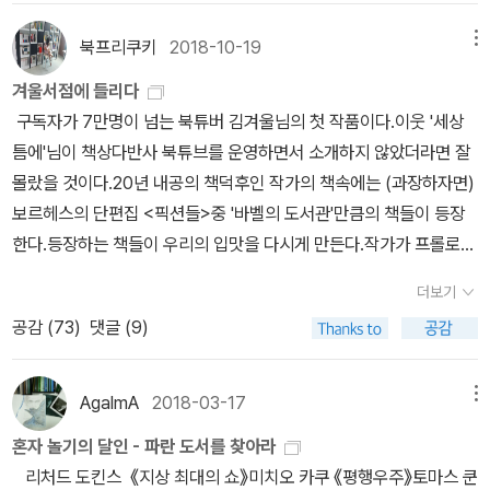
지만 읽기와 쓰기는 반드시 행복을 가져다준다는 게 다른 점이지. 바
18년에 안삼환 번역본 [젊은 베르터의 괴로움]으로 교체. 음 ... [위
로 이 때문에 인류는 문학을 발명했어.” (326쪽)《격정 세계》를 추천
대한 개츠비]는 뭐, 여기저기 죄다 한번씩 내보는 책이 되었는데 ...문
북프리쿠키
2018-10-19
메뉴
한 헤르메스 님은 살기 팍팍한 시대에 왜 책을 읽어야 하고, 또 문학을
예출판사의 경우 1970년대 정현종 번역본이었다가 2005년에 송무
겨울서점에 들리다
좋아해야 하는 이유를 알아야 한다면 이 책을 읽으면 된다고 했다. 그
로 교체. 펭귄도 2009년 이만식 번역본에서 2013년 김보영 번역본
구독자가 7만명이 넘는 북튜버 김겨울님의 첫 작품이다.이웃 '세상
렇지만 헤르메스 님을 제외한 달궁 독자들은 《격정 세계》를 비판하는
으로. 예전에도 이런 사례는 종종 있었다. 민음사의 경우에도 1988
틈에'님이 책상다반사 북튜브를 운영하면서 소개하지 않았더라면 잘
견해를 쏟아냈다(독서 모임 후기 엮은이도 비판하는 목소리에 힘을
년에 독역본을 바탕으로 송동준이 번역한 [참을 수 없는 존재의 가벼
몰랐을 것이다.20년 내공의 책덕후인 작가의 책속에는 (과장하자면)
실어줬다). 레샥매냐 님(알라딘 서재 마을에 북 리뷰를 쓰고, 독서 모
움]을 불역본을 바탕으로 이재룡이 번역해서 1993년에 재출간. (아
보르헤스의 단편집 <픽션들>중 '바벨의 도서관'만큼의 책들이 등장
임 전날에 《격정 세계》 리뷰[주]를 남긴 그 레삭매냐 님이다)은 소설
래 표지들은 모두 이재룡 번역본) 황병하 번역으로 나온 보르헤스 전
한다.등장하는 책들이 우리의 입맛을 다시게 만든다.작가가 프롤로그
속 나오는 사람들 모두 문학에 ‘미친 자들’이라고 평가했다. 문학을 읽
집도 세계문학전집에서는 송병선 번역으로.
에 밝혔듯이 이 책의 장점은 너무 무겁지도, 너무 가볍지도 않기 쓰기
으면서 자신의 삶을 개선하고 발전하려고 부단히 노력하는 인물들이
더보기
위해 노력한 흔적이 장점이다.그래서 소개한 책도 딱 좋다.아마 이 중
비현실적으로 느껴졌다고 했다. <달궁> 독자들은 ‘비둘기’ 북클럽 모
공감 (
73
)
댓글 (9)
에서 몇권의 책들은 장바구니로 들어가지 않을까? 1. ' 그런 의미에
임 회원들이 커다란 갈등 없이 화목하게 지내고, 결국 서로 사랑해서
서 가장 안전한 표지는 명화 표지다. 이미 많은 출판사에서 선택하고
연인이 되어가는 과정이 단조롭다고 지적했다. <달궁> 모임장 삽하
있는 방법이다. 심지어 펭귄클래식코리아에서 나온 것과 민음사에서
나 님의 표현을 빌리자면 《격정 세계》는 그야말로 ‘없는 세계(utopi
AgalmA
2018-03-17
메뉴
나온 책은 표지로 같은 그림을 채택했다. 고흐의 <별이 빛나는 밤>이
a)’다. ‘개인의 삶을 구원하는 문학’을 지나치게 예찬하는 인물들이
혼자 놀기의 달인 - 파란 도서를 찾아라
다. 아마 니체가 말한 '춤추는 별을 잉태하려면 반드시 스스로의 내면
부담스럽고, 오히려 기괴하다. 소설에 나오는 동물들은(검은 고양이,
리처드 도킨스 《지상 최대의 쇼》미치오 카쿠 《평행우주》토마스 쿤
에 혼돈을 지녀야 한다'는 구절 때문일 테다.' -22쪽 2.