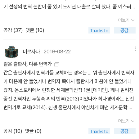
첫 번째 책은 중국의 작가 찬쉐(殘雪)의 장편소설 《격정 세계》
다. 《격정 세계》에 나오는 인물들은 책이 없으면 살 수 없는 독자들이
다. 이들에게 책은 공기요, 밥이요, 사랑이다. 《격정 세계》에 나오는
더보기
독자들은 ‘비둘기’라는 이름의 북클럽의 정규 회원이다. ‘비둘기’ 모임
공감 (
37
)
댓글 (10)
에 한 번 참석하게 되면 ‘문학’을 바라보는 독자들의 눈빛이 달라진다.
소설 속 독자들은 유독 문학을 좋아한다. 이 소설에서 가장 눈에 띄는
비로자나
2019-08-22
메뉴
인물은 한마(寒馬)다. 한마는 자신보다 책을 엄청나게 좋아하는 샤
오쌍(小桑)을 만나면서부터 소설에 흥미를 느끼기 시작한다. 샤오쌍
같은 출판사, 다른 번역가
의 소개로 ‘비둘기’ 모임에 참석한 이후부터 한마는 ‘읽는 인간’에서
같은 출판사에서 번역가를 교체하는 경우는 ... 뭐 출판사에서 번역자
‘글 쓰는 인간’으로 성장한다. 한마는 작가가 되기로 결심한다. 《격정
가 마음에 안 들었거나 번역자 쪽에서 출판사가 마음에 안 들었거나
세계》는 독서와 글쓰기를 예찬하는 소설이다. 진심으로 책을 사랑하
겠지. 온스토리에서 런칭한 세계문학전집 1권 [데미안]. 꽤나 알려진
는 독자는 글쓰기도 좋아한다. 글을 쓰는 모든 독자는 작가가 될 수 없
중진 번역자인 두행숙 씨의 번역(2013)이었다가 최다경이라는 신진
다. 하지만 천쉐는 이 세상에 글 쓰는 독자들이 많을수록 좋다고 말한
번역가로 교체(2014). 신생 출판사에서 야심차게 펴낸 세계문학 시
다. 샤오쌍과 한마는 작가 찬쉐의 분신이다. 책을 잘 읽는 샤오쌍도 글
리즈의 제1권을 ... 1년만에 번역자 교체라는 강수를 둔다? 찾아보니
더보기
쓰기의 장점을 강조한다. “우린 진심으로 사랑에 휩쓸리고자 하지.
흥미롭게도 두행숙 번역본이 또 ... 2005년에 다른 곳에서 나왔다가
공감 (
10
)
댓글 (0)
우리가 읽기와 쓰기를 갈망하는 것처럼. 사랑의 결과는 예측할 수 없
2010년에 부북스에서 발간되었던 [젊은 베르테르의 슬픔]. 이후 20