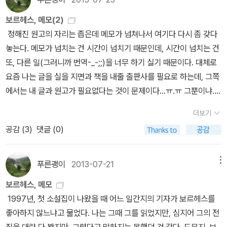
만드는 ‘아름다운 작업’이라고 말한다. 그러면서 한 사람의 인생을 변
일 것이다. 안톤 파블로비치 체호프(1860∼1904)체호프와 톨스토
로 칼비노 《보이지 않는 도시들》니체 《디오니소스 찬가》엘리엇 《황
되는 만화들. 올해는 모브사이코 모으는중. ^^;;
PTIC>이 보여주는 과학적 사고방식의 정합성<새들은 페루에 가서
화시키는 문학의 힘을 ‘감염’으로 비유한다. “문학이야말로 가장 아름
이에 대한 가장 훌륭한 평론지금까지 내가 읽은 글 중에서 체호프와
보르헤스, 메모(2)
무지》찰스 부코스키 《우체국》이언 매큐언 《체실 비치에서》
만화카페에서 초반에 읽어보 한권씩 모아서 읽어보는 '도로헤도로'진
죽다>를 읽으며 입에 씁쓸하게 남은 외로움.<모든 범죄는 흔적을 남
다운 작업이라고 생각해요. 최근 난 스스로 변화시키고 있을 뿐만 아
톨스토이에 대한 가장 훌륭한 평론은 막심 고리키의 『회상들』에 나온
정해진 원고의 자리는 좁은데 메모가 넘쳐나서 여기다 다시 좀 갖다
황정은 외 《웃는 남자》에밀시오랑 《지금 이 순간 나는 아프다》유재
짜 진흙탕같은 만화~ 내가 좋아하는 SF만화. 게다가 4권이 완결
긴다>를 읽으며 들었던 인간 본성에 대한 고민.<운명>을 읽고 마침
니라 우리 가족의 변화도 이끌어냈어요. 이것이 바로 문학의 감염력
다:'체호프가 있는 곳에서는 누구나 단순해지고 진실해지며 보다 더
놓는다. 메모가 넘치는 건 시간이 넘치기 때문인데, 시간이 넘치는 건
영 《하바롭스크의 밤》함석헌 《바가바드 기타》요시모토 바나나 《 N ·
이라서 다행입니다.^^ 소설 : 허무맹랑한 이야기라도 그 속에 삶
내 인정한 삶의 도피 불가능성 6. 과학 교양서를 낯설어 하
이죠.” (464쪽)‘비둘기’ 북클럽 회원들의 문학 예찬은 책 밖에 있는
본연의 자신이 되고자 하는 무의식적인 욕망을 느끼게 된다.'왜 최고
또, 다른 일(그러니까 번역-_-;;)을 너무 하기 싫기 때문이다. 대체로
P 》조연호 《행복한 난청》(음악 에세이 추천)Donald Duck Not
이 있어 읽는 동안 즐거워요. 내가 가장 좋아하는 책읽기 스타
는 사람들이 책을 추천해달라고 할 때, 과학과 친해지는 첫 단계로 메
독자들에게도 계속 강조한다. ‘비둘기’ 북클럽 회원들의 신조는 문학
의 작품만을 읽어야 하는가나는 내면적 삶의 기록이 알려진 모든 작
요즘 나는 글을 실을 지면과 책을 내줄 출판사를 필요로 하는데, 그쪽
e 시집은 파란 도서가 너무 많아서 (문학과 지성사만 해도 엄청
일, 탐독. 기타 : 가끔씩 소설이 아닌, 소장용으로나 선물용
리 로치의 책을 권하곤 한다. <인체 재활용>이나 <우주 다큐>등을
에 등 돌린 (소설 속 허구의 세계와 현실의) 독자들을 설득할 수 있는
가 가운데 체호프와 베케트가 가장 친절한 인간이라는 생각을 가끔
에서는 내 글과 원고가 필요없다는 것이 문제이다...ㅠ.ㅠ 그뿐이냐.
남;) 눈에 띄는 것만~황유원 《세상의 모든 최대화》안태운 《감은 눈
으로 함께 읽는 스타일 영어책 : 읽
추천해 주면 대부분의 사람들은 좋은 반응을 보인다.(...) 유머러스한
건전한 ‘구호’다. 독서와 문학에 제대로 미친 독자들이 많으면 독서와
한다. 우리는 셰익스피어의 내면적 삶에 대해 아는 바가 없다. 하지만
나는 어디든 '자리'가 필요한데, 그쪽에서는 나한테 줄 '자리'가 또 없
이 내 얼굴을》이장욱 《영원이 아니라서 가능한》심보선 《오늘은 잘
지 않은 영어책이 많아서 되도록 구입을 자제하지만 가끔씩 번역이
글을 쓰기로 유명한 빌 브라이슨의 영향을 받았다고 로치는 이야기하
더보기
문학의 강점을 무시하는 냉소주의에 맞설 수 있다. [바벨의 도서관 2
그의 희곡을 읽으면 셰익스피어가 체호프, 베케트와 더불어 세 번째
는 것이다..ㅠ.ㅠ 이건 되게 웃긴 정황인데, 가만 생각하면 울쩍해지
모르겠어》김참 《미로 여행》 김이듬 《별 모양의 얼룩》(프러시안블루
되지 않은 책이라든지, 영어책이 재미있을것 같을때 구입합니다. 국
는데, 빌브라이슨보다 덜 시니컬하고 더 웃기다. -78~79쪽 7.
공감 (
3
)
댓글 (0)
4]* 포송령, 호르헤 루이스 보르헤스(해제), 김혜경 옮김, 《요재지
친절한 인간이 아닐까 하는 생각을 하게 된다.폴스타프, 햄릿, 로잘린
고, 생각을 멈추면 다시 좀 웃을 수 있다. 암튼. 우선 책 얘기
의 이 시집 색깔은 특이한 축)이성복 《달의 이마에는 물결무늬 자국》
내서도 있는데, 영어책도 읽어보고 싶어서 1권 구입해보았어요.
어렵게만 보이는 우주 물리학을 쉽고 재미있게 설명하는 과학자들은
이》 (바다출판사, 2012년)[민음사 세계문학전집 275]* 호르헤 루
드(셰익스피어의 『좋으실 대로』에 등장하는 인물)라는 인물들을 창
다. 아무래도 보르헤스는 '책'의 작가이고, '바벨의 도서관'은 그 상징
프랑시스퐁주 《일요일 또는 예술가》뮈쎄(Alfred de Musset) 《비
표지에 혹해서~~^^ ========================
많으나, 브라이언 그린만큼 쉽고 재미있게 우주물리학 책을 쓰는 과
이스 보르헤스, 송병선 옮김, 《픽션들》 (민음사, 2011년) [민음사
조한 셰익스피어는 더욱 본연의 나 자신이 될 수 있기를 소망하게 한
이다. 소설로는 정말 마음에 안 들고 재미도 없지만(재미는 <피에르
애》이제니 《왜냐하면 우리는 우리를 모르고》알라딘 노트_걷는 듯 천
푸른괭이
2013-07-21
메뉴
======================================
학자는 없다. - 80쪽 8. 위근우가 낸 책은 <프로불편러 일기>
세계문학전집 281]* 호르헤 루이스 보르헤스, 송병선 옮김, 《알레
다. 이것이 우리가 독서를 해야 하는 이유며, 왜 최고의 작품만을 읽어
메나르...>, <두 갈래... 정원> 쪽) 워낙에 교과서라. 도서관 사서(나
천히 그만 올리려는데 내가 정말 좋아하는 시인《Walla
================== 정리한책들
한권밖에 없지만, 꽤 오랜시간 기사를 읽어온 입장에서 앞으로 더 책
보르헤스, 메모
프》 (민음사, 2012년) [보르헤스 선집 1]* 호르헤 루이스 보르헤
야 하는가를 말해 준다.체호프의 위대한 힘고리키는 체호프에 대해
중에는 관장)로 살았던 이력이 이런 글도 만들어낸다.
“다른 사람들
ce Stevens》시집을 위해!사무엘 베케트 《몰로이》(무려 김현 평론
=======================
을 낸다면 얼마든지 살 용의가 있다. (...) 이 정도의 명료함과 합리성
1997년, 첫 소설집이 나왔을 때 어느 일간지의 기자가 보르헤스를
스, 황병하 옮김, 《불한당들의 세계사》 (민음사, 1994년) [보르헤
이렇게 말했다.'체호프는 평범의 바다에서 비극적 유머를 드러냈
이 ‘도서관’이라고 부르는 우주는 육각형 진열실들로 이루어진 부정
가 번역!)《Skeptic vol 5》(중력파의 시대가 열린다)사마천 《사기
======================================
을 갖춘 칼럼니스트를 찾기란 쉽지 않다. -83쪽 9. 믿고 사기엔
좋아하지 않느냐고 물었다. 나는 그때 그를 읽었지만, 심지어 그의 전
스 선집 2]* 호르헤 루이스 보르헤스, 황병하 옮김, 《픽션들》 (민음
다.'체호프의 위대한 힘은 독자들로 하여금 그의 작품을 읽는 동안 일
수, 아니, 아마도 무한수로 구성되어 있다.”(97) “당연한 소리이지만,
서》《사이트 파이크 아바스야느크》《하워드 필립스 러브크래프트》 프
=================== 선물 한 책들 - 선물로 구입한 책
너무 과작의 작가지만, 나에게 '믿고 산다'는 정의에 이보다 부합하는
집을 대략 다 봤지만, 그렇다고 말하지는 못했던 것 같다. 도무지, 보