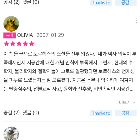
공감 (
2
)
댓글 (0)
러운 일 아닐까요. 따라서 비록 상세하긴 하지만 아까의 그 목록은 전
그 중에서도 '의회'를 한번 즐겨보시길 권합니다.
혀 소용이 없는 거예요. -불가능한 것에 대한 본질적 공포와 그럼에도
불구하고 그것이 눈앞에서 펼쳐지고 있다는 사실이 그를 경악시키고
메뉴
있는 것 같았다. 내 살과 피로 만들어진 자식보다 더 친밀하게 느껴지
OLIVIA
2007-01-29
는 그 가련한 청년에게 나는 물밀듯 밀려오는 사랑을 느꼈다. -그는
인류의 형제에 대해 노래하게 되리라고 단언했다. 우리 시대의 신은
이 책을 끝으로 보르헤스의 소설을 전부 읽었다. 내가 역사 의식이 부
자신의 시대에 등을 돌려서는 안된다고. 그에게 진실로 모든 사람에
족해서인지 시공간에 대한 개념 인식이 부족해서 그런지, 현대의 수
게 형제 같은 느낌이 드는지 물었다. 그는 형제란 억압받고 소외당한
학자, 물리학자와 철학자들이 그토록 열광했다던 보르헤스의 천재성
수많은 민중들을 가리킨다고 말했다. '자네의 억압받고 소외 당한 민
을 피부로 느꼈는지는 잘 모르겠다. 지금은 너무나 익숙하게 여겨지
중들이란 단지 하나의 추상에 불과해. 만일 누군가가 존재한다고 말
는 탈중심주의, 선불교적 사고, 윤회와 전후생, 비연속적인 시공간
할 수 있다면 오직 개인들만이 존재할 따름이지. 어제의 인간은 오늘
등 50년만 일찍 서양인으로 태어났더라면 미친듯이 환호했을 이야기
의 인간이 아니라고 어떤 그리스인이 선언했지.' -나는 흔하면서 더
더보기
들에서부터 이미 반 세기를 건너와버린 탓이다. (이래서 고전을 읽는
명백한 친근감을 가지고 있고 우리들의 상상력이 이미 받아들이고 있
공감 (
2
)
댓글 (0)
것 못지않게 시대의 흐름을 따라가는 독서 또한 중요하다!) 하지만 보
는 그런 은유들을 신뢰하고 있었다. 인간의 노쇠와 황혼, 꿈과 삶, 시
르헤스를 처음 만나 지금껏 5년 동안, 그와 함께하는 탈공간 탈시간
간의 흐름과 물이 바로 그것들이다.-만일 당신이 나였다면 1918년에
적인 세계 여행은 정말 즐거웠다. 언젠가 내가 정말 좋은 환타지를 쓰
메뉴
자신 또한 보르헤스라고 밝힌 한 노신사 와의 만남을 잊어버린 사실